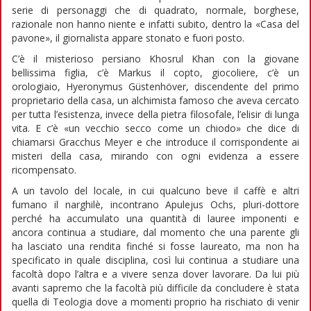
serie di personaggi che di quadrato, normale, borghese,
razionale non hanno niente e infatti subito, dentro la «Casa del
pavone», il giornalista appare stonato e fuori posto.
C’è il misterioso persiano Khosrul Khan con la giovane
bellissima figlia, c’è Markus il copto, giocoliere, c’è un
orologiaio, Hyeronymus Güstenhöver, discendente del primo
proprietario della casa, un alchimista famoso che aveva cercato
per tutta l’esistenza, invece della pietra filosofale, l’elisir di lunga
vita. E c’è «un vecchio secco come un chiodo» che dice di
chiamarsi Gracchus Meyer e che introduce il corrispondente ai
misteri della casa, mirando con ogni evidenza a essere
ricompensato.
A un tavolo del locale, in cui qualcuno beve il caffè e altri
fumano il narghilè, incontrano Apulejus Ochs, pluri-dottore
perché ha accumulato una quantità di lauree imponenti e
ancora continua a studiare, dal momento che una parente gli
ha lasciato una rendita finché si fosse laureato, ma non ha
specificato in quale disciplina, così lui continua a studiare una
facoltà dopo l’altra e a vivere senza dover lavorare. Da lui più
avanti sapremo che la facoltà più difficile da concludere è stata
quella di Teologia dove a momenti proprio ha rischiato di venir