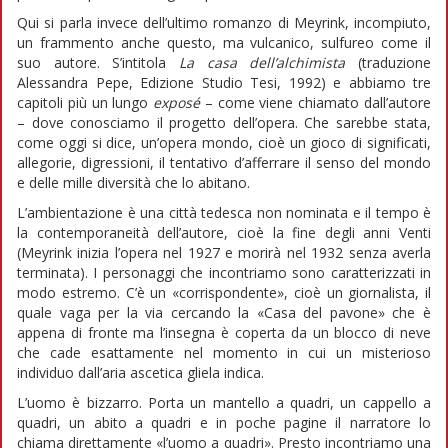
Qui si parla invece dell’ultimo romanzo di Meyrink, incompiuto,
un frammento anche questo, ma vulcanico, sulfureo come il
suo autore. S’intitola
La casa dell’alchimista
(traduzione
Alessandra Pepe, Edizione Studio Tesi, 1992) e abbiamo tre
capitoli più un lungo
exposé
– come viene chiamato dall’autore
– dove conosciamo il progetto dell’opera. Che sarebbe stata,
come oggi si dice, un’opera mondo, cioè un gioco di significati,
allegorie, digressioni, il tentativo d’afferrare il senso del mondo
e delle mille diversità che lo abitano.
L’ambientazione è una città tedesca non nominata e il tempo è
la contemporaneità dell’autore, cioè la fine degli anni Venti
(Meyrink inizia l’opera nel 1927 e morirà nel 1932 senza averla
terminata). I personaggi che incontriamo sono caratterizzati in
modo estremo. C’è un «corrispondente», cioè un giornalista, il
quale vaga per la via cercando la «Casa del pavone» che è
appena di fronte ma l’insegna è coperta da un blocco di neve
che cade esattamente nel momento in cui un misterioso
individuo dall’aria ascetica gliela indica.
L’uomo è bizzarro. Porta un mantello a quadri, un cappello a
quadri, un abito a quadri e in poche pagine il narratore lo
chiama direttamente «l’uomo a quadri». Presto incontriamo una