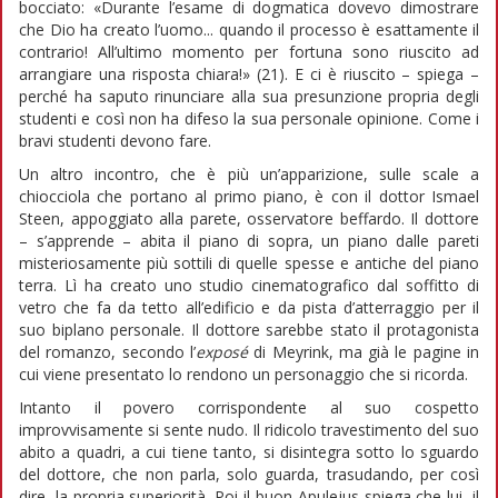
bocciato: «Durante l’esame di dogmatica dovevo dimostrare
che Dio ha creato l’uomo... quando il processo è esattamente il
contrario! All’ultimo momento per fortuna sono riuscito ad
arrangiare una risposta chiara!» (21). E ci è riuscito – spiega –
perché ha saputo rinunciare alla sua presunzione propria degli
studenti e così non ha difeso la sua personale opinione. Come i
bravi studenti devono fare.
Un altro incontro, che è più un’apparizione, sulle scale a
chiocciola che portano al primo piano, è con il dottor Ismael
Steen, appoggiato alla parete, osservatore beffardo. Il dottore
– s’apprende – abita il piano di sopra, un piano dalle pareti
misteriosamente più sottili di quelle spesse e antiche del piano
terra. Lì ha creato uno studio cinematografico dal soffitto di
vetro che fa da tetto all’edificio e da pista d’atterraggio per il
suo biplano personale. Il dottore sarebbe stato il protagonista
del romanzo, secondo l’
exposé
di Meyrink, ma già le pagine in
cui viene presentato lo rendono un personaggio che si ricorda.
Intanto il povero corrispondente al suo cospetto
improvvisamente si sente nudo. Il ridicolo travestimento del suo
abito a quadri, a cui tiene tanto, si disintegra sotto lo sguardo
del dottore, che non parla, solo guarda, trasudando, per così
dire, la propria superiorità. Poi il buon Apulejus spiega che lui, il