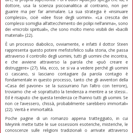
dottore, usa la scienza psicoanalitica al contrario, non per
guarire ma per far ammalare. La sua strategia è «insinuare
complessi», cioè «idee fisse degli uomini». «La crescita dei
complessi somiglia all’attecchimento dei polipi nell’anima», sono
dei «microbi spirituali», che sono molto meno visibili dei «bacilli
materiali» (22).
È un processo diabolico, ovviamente, e infatti il dottor Steen
rappresenta questo potere mefistofelico sulla storia, che passa
attraverso il controllo degli uomini, tutti gli uomini che incontra,
e che avviene attraverso la parola che «può creare e
distruggere» (27). Ma, ecco, se si va a vedere perché gli uomini
ci cascano, si lasciano contagiare (la parola contagio è
fondamentale in questo processo, tanto che gli avventori della
«Casa del pavone» se la sussurrano l’un l’altro con terrore),
troviamo che «è soprattutto la tendenza a mentire a se stessi...
Ed è risaputo che questa tendenza ce l’hanno tutti gli uomini. Se
non ce l’avessero, chissà, probabilmente sarebbero immortali»
(22). Verità e immortalità.
Poche pagine di un romanzo appena tratteggiato, in cui
Meyrink mette tutte le sue ossessioni esoteriche, misteriche, le
conoscenze sulle religioni tradizionali o arrivate attraverso