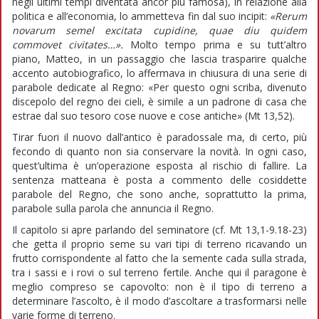
negli ultimi tempi diventata ancor più famosa), in relazione alla
politica e all’economia, lo ammetteva fin dal suo incipit:
«Rerum
novarum semel excitata cupidine, quae diu quidem
commovet civitates…».
Molto tempo prima e su tutt’altro
piano, Matteo, in un passaggio che lascia trasparire qualche
accento autobiografico, lo affermava in chiusura di una serie di
parabole dedicate al Regno: «Per questo ogni scriba, divenuto
discepolo del regno dei cieli, è simile a un padrone di casa che
estrae dal suo tesoro cose nuove e cose antiche» (Mt 13,52).
Tirar fuori il nuovo dall’antico è paradossale ma, di certo, più
fecondo di quanto non sia conservare la novità. In ogni caso,
quest’ultima è un’operazione esposta al rischio di fallire. La
sentenza matteana è posta a commento delle cosiddette
parabole del Regno, che sono anche, soprattutto la prima,
parabole sulla parola che annuncia il Regno.
Il capitolo si apre parlando del seminatore (cf. Mt 13,1-9.18-23)
che getta il proprio seme su vari tipi di terreno ricavando un
frutto corrispondente al fatto che la semente cada sulla strada,
tra i sassi e i rovi o sul terreno fertile. Anche qui il paragone è
meglio compreso se capovolto: non è il tipo di terreno a
determinare l’ascolto, è il modo d’ascoltare a trasformarsi nelle
varie forme di terreno.