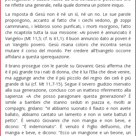
ne riflette una generale, nella quale domina un potere iniquo.
La risposta di Gesù non è né un sì, né un no. Le sue parole
propongono, accanto al fatto che i ciechi vedono, gli zoppi
camminano, i lebbrosi sono purificati, i morti risorgono, l’atto
che ricapitola tutta la sua missione: «Ai poveri è annunciato il
Vangelo» (Mt 11,5; cf. Is 61,1). Il buon annuncio dato ai poveri è
un Vangelo povero. Gesù risana coloro che incontra senza
mutare il corso del mondo. Per credere all’Evangelo occorre
affidarsi a questa sperequazione.
Il brano prosegue con le parole su Giovanni; Gesù afferma che
è il più grande tra i nati di donna, che è lui l’Elia che deve venire,
ma aggiunge anche che il più piccolo del regno dei cieli è più
grande di lui (cf. Mt 11,7-15). Segue il severo giudizio riservato
alla sua generazione, concluso con un inatteso riferimento alla
sapienza: «A che posso paragonare questa generazione? È
simile a bambini che stanno seduti in piazza e, rivolti ai
compagni, gridano: “Vi abbiamo suonato il flauto e non avete
ballato, abbiamo cantato un lamento e non vi siete battuti il
petto”. È venuto Giovanni che non mangia e non beve, e
dicono: “È indemoniato”. È venuto il Figlio dell’uomo, che
mangia e beve, e dicono: “Ecco un mangione e un beone, un