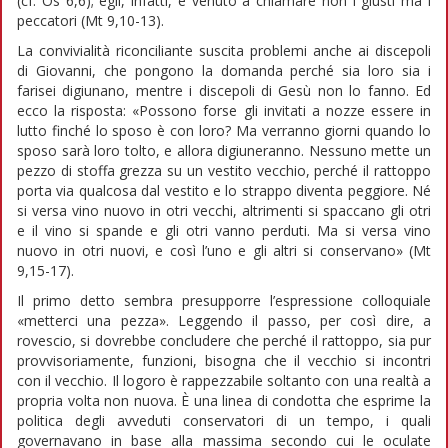
(cf. Os 6,6); egli, infatti, è venuto a chiamare non i giusti ma i
peccatori (Mt 9,10-13).
La convivialità riconciliante suscita problemi anche ai discepoli
di Giovanni, che pongono la domanda perché sia loro sia i
farisei digiunano, mentre i discepoli di Gesù non lo fanno. Ed
ecco la risposta: «Possono forse gli invitati a nozze essere in
lutto finché lo sposo è con loro? Ma verranno giorni quando lo
sposo sarà loro tolto, e allora digiuneranno. Nessuno mette un
pezzo di stoffa grezza su un vestito vecchio, perché il rattoppo
porta via qualcosa dal vestito e lo strappo diventa peggiore. Né
si versa vino nuovo in otri vecchi, altrimenti si spaccano gli otri
e il vino si spande e gli otri vanno perduti. Ma si versa vino
nuovo in otri nuovi, e così l’uno e gli altri si conservano» (Mt
9,15-17).
Il primo detto sembra presupporre l’espressione colloquiale
«metterci una pezza». Leggendo il passo, per così dire, a
rovescio, si dovrebbe concludere che perché il rattoppo, sia pur
provvisoriamente, funzioni, bisogna che il vecchio si incontri
con il vecchio. Il logoro è rappezzabile soltanto con una realtà a
propria volta non nuova. È una linea di condotta che esprime la
politica degli avveduti conservatori di un tempo, i quali
governavano in base alla massima secondo cui le oculate