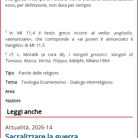
esso, per definizione, non dura per sempre.
1
I
n Mt 11,4 il testo greco ricorre al verbo
anghello,
«annunciare», che corrisponde a «ai poveri è annunciato il
Vangelo» di Mt 11,5.
2
c
f. L. Moraldi (a cura di),
I Vangeli gnostici. Vangeli di
Tomaso, Maria, Verità, Filippo
, Adelphi, Milano1984.
Tipo
Parole delle religioni
Tema
Teologia
Ecumenismo - Dialogo interreligioso
Area
Nazioni
Leggi anche
Attualità, 2026-14
Sacralizzare la guerra