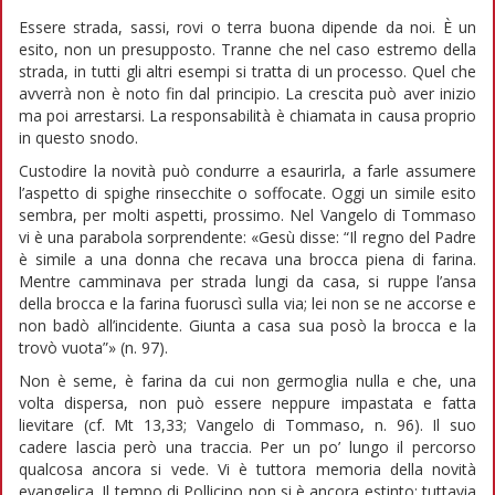
Essere strada, sassi, rovi o terra buona dipende da noi. È un
esito, non un presupposto. Tranne che nel caso estremo della
strada, in tutti gli altri esempi si tratta di un processo. Quel che
avverrà non è noto fin dal principio. La crescita può aver inizio
ma poi arrestarsi. La responsabilità è chiamata in causa proprio
in questo snodo.
Custodire la novità può condurre a esaurirla, a farle assumere
l’aspetto di spighe rinsecchite o soffocate. Oggi un simile esito
sembra, per molti aspetti, prossimo. Nel Vangelo di Tommaso
vi è una parabola sorprendente: «Gesù disse: “Il regno del Padre
è simile a una donna che recava una brocca piena di farina.
Mentre camminava per strada lungi da casa, si ruppe l’ansa
della brocca e la farina fuoruscì sulla via; lei non se ne accorse e
non badò all’incidente. Giunta a casa sua posò la brocca e la
trovò vuota”» (n. 97).
Non è seme, è farina da cui non germoglia nulla e che, una
volta dispersa, non può essere neppure impastata e fatta
lievitare (cf. Mt 13,33; Vangelo di Tommaso, n. 96). Il suo
cadere lascia però una traccia. Per un po’ lungo il percorso
qualcosa ancora si vede. Vi è tuttora memoria della novità
evangelica. Il tempo di Pollicino non si è ancora estinto; tuttavia