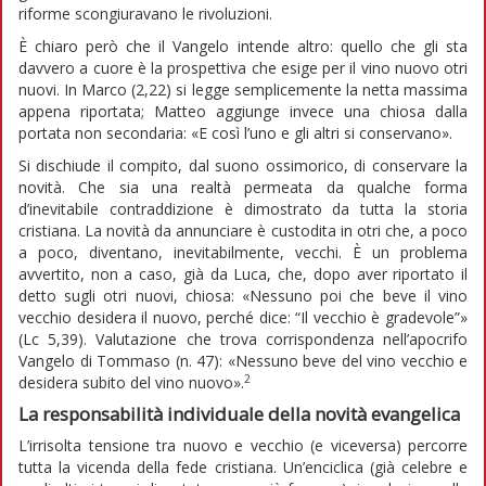
riforme scongiuravano le rivoluzioni.
È chiaro però che il Vangelo intende altro: quello che gli sta
davvero a cuore è la prospettiva che esige per il vino nuovo otri
nuovi. In Marco (2,22) si legge semplicemente la netta massima
appena riportata; Matteo aggiunge invece una chiosa dalla
portata non secondaria: «E così l’uno e gli altri si conservano».
Si dischiude il compito, dal suono ossimorico, di conservare la
novità. Che sia una realtà permeata da qualche forma
d’inevitabile contraddizione è dimostrato da tutta la storia
cristiana. La novità da annunciare è custodita in otri che, a poco
a poco, diventano, inevitabilmente, vecchi. È un problema
avvertito, non a caso, già da Luca, che, dopo aver riportato il
detto sugli otri nuovi, chiosa: «Nessuno poi che beve il vino
vecchio desidera il nuovo, perché dice: “Il vecchio è gradevole”»
(Lc 5,39). Valutazione che trova corrispondenza nell’apocrifo
Vangelo di Tommaso (n. 47): «Nessuno beve del vino vecchio e
2
desidera subito del vino nuovo».
La responsabilità individuale
della novità evangelica
L’irrisolta tensione tra nuovo e vecchio (e viceversa) percorre
tutta la vicenda della fede cristiana. Un’enciclica (già celebre e