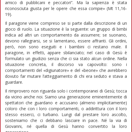
amico di pubblicani e peccatori”. Ma la sapienza è stata
riconosciuta giusta per le opere che essa compie» (Mt 11,16-
19).
Il paragone viene compreso se si parte dalla descrizione di un
gioco di ruolo. La situazione è la seguente: un gruppo di bimbi
indica ad altri un comportamento da assumere; se suonano,
devono rallegrarsi, se si lamentano, essere affranti. Gli ordini,
però, non sono eseguiti e i bambini ci restano male. Il
paragone, in effetti, appare sbilanciato; nel caso di Gesù è
formulato un giudizio senza che ci sia stato alcun ordine. Nella
situazione concreta, il discorso va capovolto: sono i
comportamenti del «digiunatore» e del «beone» che avrebbero
dovuto far mutare l’atteggiamento di chi era seduto e stava a
guardare.
Il rimprovero non riguarda solo i contemporanei di Gesù; tocca
da vicino anche noi. Siamo una generazione eminentemente di
spettatori che guardano e accusano (almeno implicitamente)
coloro che con i loro comportamenti, o addirittura con il loro
stesso esserci, ci turbano. Lungi dal prestare loro ascolto,
sosteniamo che ci debbano lasciare in pace. Né la via di
Giovanni, né quella di Gesù hanno convertito la loro