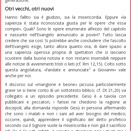
generazione.
Otri vecchi, otri nuovi
Hanno fallito sia il giudizio, sia la misericordia. Eppure «la
sapienza è stata riconosciuta giusta per le opere che essa
compie». Quali? Sono le opere enumerate all’inizio del capitolo
e riassunte nell’Evangelo annunciato ai poveri? Tutto lascia
credere che sia così. Si potrebbe anche concludere che l’ascolto
dell’Evangelo esige, tanto allora quanto ora, di dare spazio a
una sapienza operosa propria di spettatori che si lasciano
scuotere dalla buona notizia e non restano insensibili neppure
alle notizie di avvenimenti tristi o lieti (cf. Rm 12,15). Colto sotto
1
questa angolatura, «l’andate e annunciate
a Giovanni» vale
anche per noi.
Il discorso sul «mangione e beone» (accusa particolarmente
grave se si tiene conto di un sottotesto biblico; cf. Dt 21,20) va
collegato a un episodio precedente. Gesù è a tavola con
pubblicani e peccatori, i farisei ne chiedono la ragione ai
discepoli; alla domanda risponde Gesù in persona affermando
che sono i malati e non i sani ad aver bisogno del medico;
occorre, quindi, apprendere il significato del detto profetico
secondo cui il Signore vuole la misericordia e non già il sacrificio