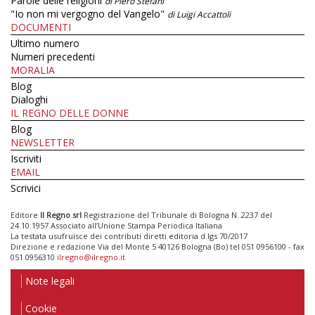
Parole delle religioni
di Piero Stefani
"Io non mi vergogno del Vangelo"
di Luigi Accattoli
DOCUMENTI
Ultimo numero
Numeri precedenti
MORALIA
Blog
Dialoghi
IL REGNO DELLE DONNE
Blog
NEWSLETTER
Iscriviti
EMAIL
Scrivici
Editore
Il Regno srl
Registrazione del Tribunale di Bologna N. 2237 del
24.10.1957 Associato all’Unione Stampa Periodica Italiana
La testata usufruisce dei contributi diretti editoria d.lgs 70/2017
Direzione e redazione Via del Monte 5 40126 Bologna (Bo) tel 051 0956100 - fax
051 0956310
ilregno@ilregno.it
Note legali
Cookie