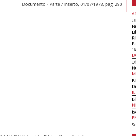
Documento - Parte / Inserto, 01/07/1978, pag. 290
A
U
N
Li
Ri
Pa
"I
D
U
N
M
B
Di
I
B
N
Is
E
Sc