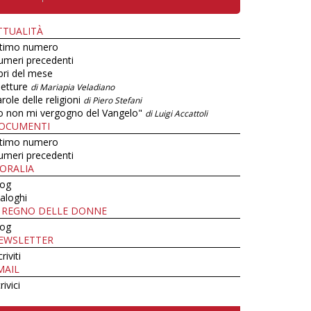
TTUALITÀ
ltimo numero
umeri precedenti
bri del mese
letture
di Mariapia Veladiano
role delle religioni
di Piero Stefani
o non mi vergogno del Vangelo"
di Luigi Accattoli
OCUMENTI
ltimo numero
umeri precedenti
ORALIA
log
aloghi
L REGNO DELLE DONNE
log
EWSLETTER
criviti
MAIL
rivici