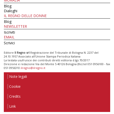
MORALIA
Blog
Dialoghi
IL REGNO DELLE DONNE
Blog
NEWSLETTER
Iscriviti
EMAIL
Scrivici
Editore
Il Regno srl
Registrazione del Tribunale di Bologna N. 2237 del
24.10.1957 Associato all’Unione Stampa Periodica Italiana
La testata usufruisce dei contributi diretti editoria d.lgs 70/2017
Direzione e redazione Via del Monte 5 40126 Bologna (Bo) tel 051 0956100 - fax
051 0956310
ilregno@ilregno.it
Note legali
Cookie
Credits
Link