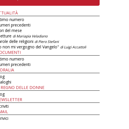
TTUALITÀ
ltimo numero
umeri precedenti
bri del mese
letture
di Mariapia Veladiano
role delle religioni
di Piero Stefani
o non mi vergogno del Vangelo"
di Luigi Accattoli
OCUMENTI
ltimo numero
umeri precedenti
ORALIA
log
aloghi
L REGNO DELLE DONNE
log
EWSLETTER
criviti
MAIL
rivici