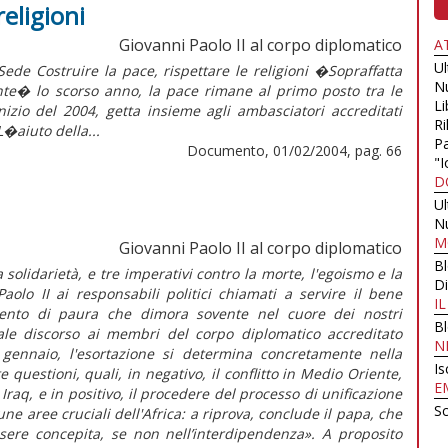
religioni
Giovanni Paolo II al corpo diplomatico
A
U
ede Costruire la pace, rispettare le religioni �Sopraffatta
N
nte� lo scorso anno, la pace rimane al primo posto tra le
Li
izio del 2004, getta insieme agli ambasciatori accreditati
Ri
aiuto della...
Pa
Documento, 01/02/2004, pag. 66
"I
D
U
N
M
Giovanni Paolo II al corpo diplomatico
B
la solidarietà, e tre imperativi contro la morte, l'egoismo e la
Di
olo II ai responsabili politici chiamati a servire il bene
I
ento di paura che dimora sovente nel cuore dei nostri
B
ale discorso ai membri del corpo diplomatico accreditato
N
 gennaio, l'esortazione si determina concretamente nella
Is
 questioni, quali, in negativo, il conflitto in Medio Oriente,
E
in Iraq, e in positivo, il procedere del processo di unificazione
Sc
ne aree cruciali dell'Africa: a riprova, conclude il papa, che
sere concepita, se non nell’interdipendenza». A proposito