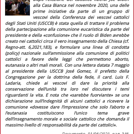
alla Casa Bianca nel novembre 2020, una delle
prime iniziative da parte di un gruppo di
vescovi della Conferenza dei vescovi cattolici
degli Stati Uniti (USCCB) è stata quella di trattare il problema
della partecipazione alla comunione eucaristica da parte del
presidente e della «confusione» che il ruolo di Biden avrebbe
creato nei cattolici circa il vero insegnamento della Chiesa (cf.
Regno-att.
6,2021,183), e formulare una linea di condotta
(
policy
) nazionale sull’ammissione alla comunione di politici
cattolici a favore delle leggi che permettono aborto,
eutanasia o altri mali morali. Con una lettera datata 7 maggio
al presidente della USCCB José Gomez, il prefetto della
Congregazione per la dottrina della fede, il card. Luis F.
Ladaria, chiede ai vescovi di dare la priorità alla
conservazione dell’unità tra loro nel discutere i temi
riguardanti la vita. E nota che
«sarebbe fuorviante»
se una
dichiarazione sull’indegnità di alcuni cattolici a ricevere la
comunione
«dovesse dare l’impressione che solo l’aborto e
l’eutanasia costituiscono l’unico tema grave
dell’insegnamento morale e sociale cattolico che domanda il
massimo livello di responsabilità da parte dei cattolici»
.
Documento, 01/06/2021, pag. 346