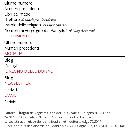
Ultimo numero
Numeri precedenti
Libri del mese
Riletture
di Mariapia Veladiano
Parole delle religioni
di Piero Stefani
"Io non mi vergogno del Vangelo"
di Luigi Accattoli
DOCUMENTI
Ultimo numero
Numeri precedenti
MORALIA
Blog
Dialoghi
IL REGNO DELLE DONNE
Blog
NEWSLETTER
Iscriviti
EMAIL
Scrivici
Editore
Il Regno srl
Registrazione del Tribunale di Bologna N. 2237 del
24.10.1957 Associato all’Unione Stampa Periodica Italiana
La testata usufruisce dei contributi diretti editoria d.lgs 70/2017
Direzione e redazione Via del Monte 5 40126 Bologna (Bo) tel 051 0956100 - fax