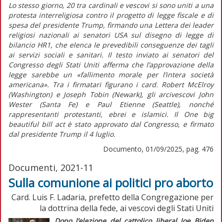
Lo stesso giorno, 20 tra cardinali e vescovi si sono uniti a una
protesta interreligiosa contro il progetto di legge fiscale e di
spesa del presidente Trump, firmando una
Lettera dei leader
religiosi nazionali ai senatori USA sul disegno di legge di
bilancio HR1,
che elenca le prevedibili conseguenze dei tagli
ai servizi sociali e sanitari. Il testo inviato ai senatori del
Congresso degli Stati Uniti afferma che l’approvazione della
legge sarebbe un
«fallimento morale per l’intera società
americana»
. Tra i firmatari figurano i card. Robert McElroy
(Washington) e Joseph Tobin (Newark), gli arcivescovi John
Wester (Santa Fe) e Paul Etienne (Seattle), nonché
rappresentanti protestanti, ebrei e islamici. Il
One big
beautiful bill act
è stato approvato dal Congresso, e firmato
dal presidente Trump il 4 luglio.
Documento, 01/09/2025, pag. 476
Documenti, 2021-11
Sulla comunione ai politici pro aborto
Card. Luis F. Ladaria, prefetto della Congregazione per
la dottrina della fede, ai vescovi degli Stati Uniti
Dopo l’elezione del cattolico
liberal
Joe Biden