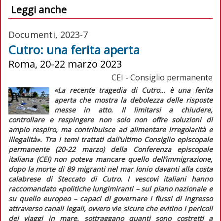
Leggi anche
Documenti, 2023-7
Cutro: una ferita aperta
Roma, 20-22 marzo 2023
CEI - Consiglio permanente
«La recente tragedia di Cutro… è una ferita
aperta che mostra la debolezza delle risposte
messe in atto. Il limitarsi a chiudere,
controllare e respingere non solo non offre soluzioni di
ampio respiro, ma contribuisce ad alimentare irregolarità e
illegalità».
Tra i temi trattati dall’ultimo Consiglio episcopale
permanente (20-22 marzo) della Conferenza episcopale
italiana (CEI) non poteva mancare quello dell’immigrazione,
dopo la morte di 89 migranti nel mar Ionio davanti alla costa
calabrese di Steccato di Cutro. I vescovi italiani hanno
raccomandato
«politiche lungimiranti – sul piano nazionale e
su quello europeo – capaci di governare i flussi di ingresso
attraverso canali legali, ovvero vie sicure che evitino i pericoli
dei viaggi in mare, sottraggano quanti sono costretti a