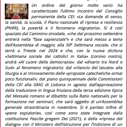
Un ordine del giorno molto vario ha
caratterizzato l’ultimo incontro del Consiglio
permanente della CEI:
«Le domande di senso,
la sanità, la scuola, il Piano nazionale di ripresa e resilienza
(PNRR), la povertà e il fenomeno migratorio»
. Si è così
spaziato dal Cammino sinodale,
«che dal prossimo settembre
entrerà nella “fase sapienziale”»
e che sarà messo a tema
a
dell’Assemblea di maggio; alla 50
Settimana sociale, che si
terrà a Trieste nel 2024 e che, con la nuova dicitura
«Settimana sociale dei cattolici
in Italia
» (corsivo nostro),
andrà «Al cuore della democrazia»; dal
«divario tra Nord e
Sud»
al fenomeno migratorio; dal
«rilancio del laicato»
alla
liturgia e al rinnovamento delle
«proposte catechetiche ormai
poco funzionali»
; dal piano quinquennale delle Commissioni
della CEI alla GMG di Lisbona in agosto; dall’approvazione
della traduzione in lingua friulana della terza edizione tipica
del
Messale romano
al dibattito sulla
Ratio nationalis
per la
formazione nei seminari, che sarà oggetto di un’Assemblea
generale straordinaria in novembre. Si è parlato infine di
«pene espiatorie»
, così come sono state integrate dalla
costituzione
Pascite gregem Dei
(2021), e della
«ripresa del
dialogo»
con il Ministero dell’istruzione per l’indizione di un