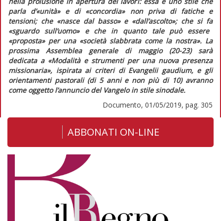
nella prolusione in apertura dei lavori: essa è uno stile che
parla d’
«unità»
e di
«concordia»
non priva di fatiche e
tensioni; che
«nasce dal basso»
e
«dall’ascolto»
; che si fa
«sguardo sull’uomo»
e che in quanto tale può essere
«proposta»
per una
«società slabbrata come la nostra»
. La
prossima Assemblea generale di maggio (20-23) sarà
dedicata a «Modalità e strumenti per una nuova presenza
missionaria», ispirata ai criteri di
Evangelii gaudium,
e gli
orientamenti pastorali (di 5 anni e non più di 10) avranno
come oggetto l’annuncio del Vangelo in stile sinodale.
Documento, 01/05/2019, pag. 305
ABBONATI ON-LINE