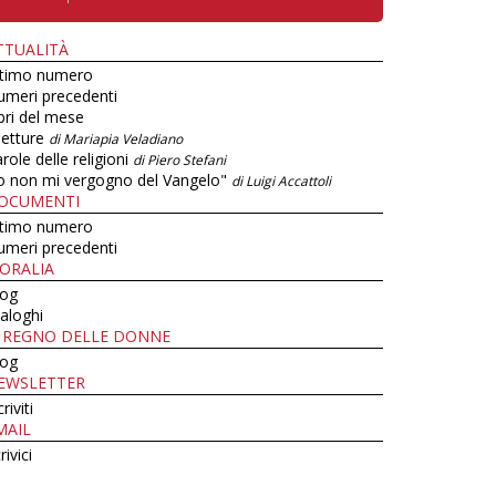
TTUALITÀ
ltimo numero
umeri precedenti
bri del mese
letture
di Mariapia Veladiano
role delle religioni
di Piero Stefani
o non mi vergogno del Vangelo"
di Luigi Accattoli
OCUMENTI
ltimo numero
umeri precedenti
ORALIA
log
aloghi
L REGNO DELLE DONNE
log
EWSLETTER
criviti
MAIL
rivici