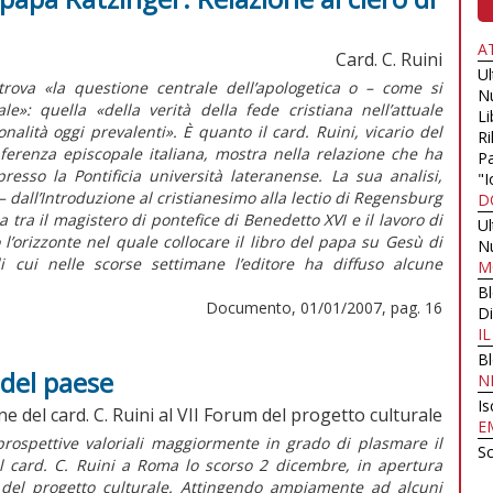
A
Card. C. Ruini
U
trova «la questione centrale dell’apologetica o – come si
N
e»: quella «della verità della fede cristiana nell’attuale
Li
nalità oggi prevalenti». È quanto il card. Ruini, vicario del
Ri
ferenza episcopale italiana, mostra nella relazione che ha
Pa
esso la Pontificia università lateranense. La sua analisi,
"I
– dall’Introduzione al cristianesimo alla lectio di Regensburg
D
ra il magistero di pontefice di Benedetto XVI e il lavoro di
U
 l’orizzonte nel quale collocare il libro del papa su Gesù di
N
 cui nelle scorse settimane l’editore ha diffuso alcune
M
B
Documento, 01/01/2007, pag. 16
Di
I
B
 del paese
N
Is
e del card. C. Ruini al VII Forum del progetto culturale
E
 prospettive valoriali maggiormente in grado di plasmare il
Sc
dal card. C. Ruini a Roma lo scorso 2 dicembre, in apertura
del progetto culturale. Attingendo ampiamente ad alcuni