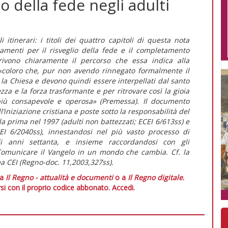
lio della fede negli adulti
 itinerari: i titoli dei quattro capitoli di questa nota
ntamenti per il risveglio della fede e il completamento
scrivono chiaramente il percorso che essa indica alla
i «coloro che, pur non avendo rinnegato formalmente il
 la Chiesa e devono quindi essere interpellati dal santo
zza e la forza trasformante e per ritrovare così la gioia
 più consapevole e operosa» (Premessa). Il documento
l’iniziazione cristiana e poste sotto la responsabilità del
a prima nel 1997 (adulti non battezzati; ECEI 6/613ss) e
CEI 6/2040ss), innestandosi nel più vasto processo di
li anni settanta, e insieme raccordandosi con gli
 Comunicare il Vangelo in un mondo che cambia. Cf. la
ea CEI (Regno-doc. 11,2003,327ss).
 a
Il Regno - attualità e documenti
o a
Il Regno digitale
.
si con il proprio codice abbonato.
Accedi.