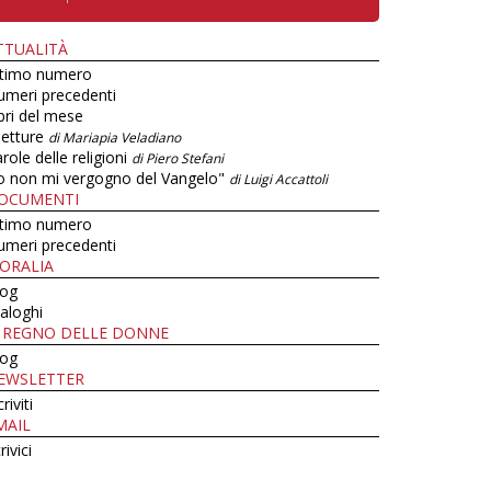
TTUALITÀ
ltimo numero
umeri precedenti
bri del mese
letture
di Mariapia Veladiano
role delle religioni
di Piero Stefani
o non mi vergogno del Vangelo"
di Luigi Accattoli
OCUMENTI
ltimo numero
umeri precedenti
ORALIA
log
aloghi
L REGNO DELLE DONNE
log
EWSLETTER
criviti
MAIL
rivici