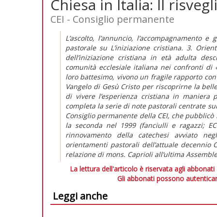
Chiesa in Italia: Il risveg
CEI - Consiglio permanente
L’ascolto, l’annuncio, l’accompagnamento e gli
pastorale su L’iniziazione cristiana. 3. Orie
dell’iniziazione cristiana in età adulta de
comunità ecclesiale italiana nei confronti d
loro battesimo, vivono un fragile rapporto con
Vangelo di Gesù Cristo per riscoprirne la belle
di vivere l’esperienza cristiana in maniera
completa la serie di note pastorali centrate sul
Consiglio permanente della CEI, che pubblicò l
la seconda nel 1999 (fanciulli e ragazzi; E
rinnovamento della catechesi avviato neg
orientamenti pastorali dell’attuale decennio
relazione di mons. Caprioli all’ultima Assembl
La lettura dell'articolo è riservata agli abbonati
Gli abbonati possono autenticar
Leggi anche