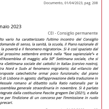
Documento, 01/04/2023, pag. 208
naio 2023
CEI - Consiglio permanente
o vario ha caratterizzato l’ultimo incontro del Consiglio
domande di senso, la sanità, la scuola, il Piano nazionale di
, la povertà e il fenomeno migratorio»
. Si è così spaziato dal
al prossimo settembre entrerà nella “fase sapienziale”»
e
a
l’Assemblea di maggio; alla 50
Settimana sociale, che si
ra «Settimana sociale dei cattolici
in Italia
» (corsivo nostro),
 tra Nord e Sud»
al fenomeno migratorio; dal
«rilancio del
proposte catechetiche ormai poco funzionali»
; dal piano
di Lisbona in agosto; dall’approvazione della traduzione in
Messale romano
al dibattito sulla
Ratio nationalis
per la
Assemblea generale straordinaria in novembre. Si è parlato
ntegrate dalla costituzione
Pascite gregem Dei
(2021), e della
one per l’indizione di un concorso per l’immissione in ruolo
 precari.