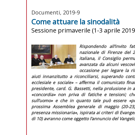
Documenti, 2019-9
Come attuare la sinodalità
Sessione primaverile (1-3 aprile 2019
Rispondendo all’invito f
nazionale di Firenze del 
italiana, il Consiglio pe
avanzata da alcuni vescovi
occasione per legare la ri
aiuti innanzitutto a riconciliarsi, superando cont
ecclesiale e sociale»
– afferma il comunicato final
presidente, card. G. Bassetti, nella prolusione in a
«concordia»
non priva di fatiche e tensioni; c
sull’uomo»
e che in quanto tale può essere
«p
prossima Assemblea generale di maggio (20-23
presenza missionaria», ispirata ai criteri di
Evangel
di 10) avranno come oggetto l’annuncio del Vangelo 