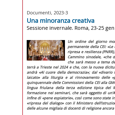
Documenti, 2023-3
Una minoranza creativa
Sessione invernale. Roma, 23-25 gen
Un ordine del giorno molt
permanente della CEI:
«Le 
ripresa e resilienza (PNRR)
Cammino sinodale,
«che d
che sarà messo a tema del
terrà a Trieste nel 2024 e che, con la nuova dicitu
andrà «Al cuore della democrazia»; dal
«divario
laicato»
alla liturgia e al rinnovamento delle
«
quinquennale delle Commissioni della CEI alla GMG 
lingua friulana della terza edizione tipica del
formazione nei seminari, che sarà oggetto di un’
infine di
«pene espiatorie»
, così come sono state i
«ripresa del dialogo»
con il Ministero dell’istruzi
delle alcune migliaia di docenti di religione ancora