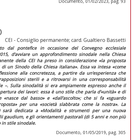
Documento, 01/02/2023, pag. 93
)
CEI - Consiglio permanente; card. Gualtiero Bassetti
atto dal pontefice in occasione del Convegno ecclesiale
2015, d’avviare un approfondimento sinodale nella Chiesa
rmanente della CEI ha preso in considerazione
«la proposta
 di un Sinodo della Chiesa italiana»
. Essa va intesa
«come
flessione alla concretezza, a partire da un’esperienza che
rapposizioni sterili e a ritrovarsi in una corresponsabilità
e –. Sulla sinodalità si era ampiamente espresso anche il
pertura dei lavori: essa è uno stile che parla d’
«unità»
e di
he
«nasce dal basso»
e
«dall’ascolto»
; che si fa
«sguardo
roposta»
per una
«società slabbrata come la nostra»
. La
) sarà dedicata a «Modalità e strumenti per una nuova
ii gaudium,
e gli orientamenti pastorali (di 5 anni e non più
in stile sinodale.
Documento, 01/05/2019, pag. 305