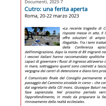
Documenti, 2023-7
Cutro: una ferita aperta
Roma, 20-22 marzo 2023
«La recente tragedia di C
risposte messe in atto. Il 
offre soluzioni di ampio
illegalità».
Tra i temi tratt
della Conferenza epis
dell’immigrazione, dopo la morte di 89 migranti nel
I vescovi italiani hanno raccomandato
«politiche
capaci di governare i flussi di ingresso attraverso ca
in mare, sottraggano quanti sono costretti a lascia
vergogna dei centri di detenzione e diano loro pros
Il
Comunicato finale
del Consiglio permanente evi
passaggio del Cammino sinodale in corso – che co
dal segretario della CEI mons. Giuseppe Baturi nel
fase sapienziale. Nel prossimo periodo ver
l’approfondimento, in modo da preparare la fase
rinnovamento della realtà ecclesiale».