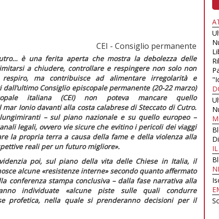
A
U
N
CEI - Consiglio permanente
Li
utro… è una ferita aperta che mostra la debolezza delle
Ri
limitarsi a chiudere, controllare e respingere non solo non
Pa
 respiro, ma contribuisce ad alimentare irregolarità e
"I
ati dall’ultimo Consiglio episcopale permanente (20-22 marzo)
D
copale italiana (CEI) non poteva mancare quello
U
 mar Ionio davanti alla costa calabrese di Steccato di Cutro.
N
 lungimiranti – sul piano nazionale e su quello europeo –
M
nali legali, ovvero vie sicure che evitino i pericoli dei viaggi
B
re la propria terra a causa della fame e della violenza alla
Di
pettive reali per un futuro migliore»
.
I
B
denzia poi, sul piano della vita delle Chiese in Italia, il
N
nosce alcune
«resistenze interne»
secondo quanto affermato
Is
la conferenza stampa conclusiva – dalla fase narrativa alla
E
ranno individuate
«alcune piste sulle quali condurre
 profetica, nella quale si prenderanno decisioni per il
Sc