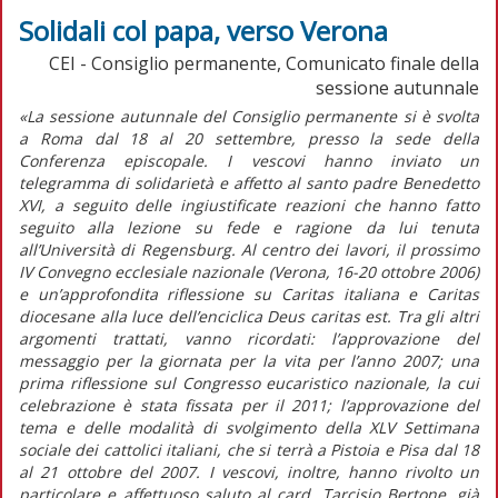
Solidali col papa, verso Verona
CEI - Consiglio permanente, Comunicato finale della
sessione autunnale
«La sessione autunnale del Consiglio permanente si è svolta
a Roma dal 18 al 20 settembre, presso la sede della
Conferenza episcopale. I vescovi hanno inviato un
telegramma di solidarietà e affetto al santo padre Benedetto
XVI, a seguito delle ingiustificate reazioni che hanno fatto
seguito alla lezione su fede e ragione da lui tenuta
all’Università di Regensburg. Al centro dei lavori, il prossimo
IV Convegno ecclesiale nazionale (Verona, 16-20 ottobre 2006)
e un’approfondita riflessione su Caritas italiana e Caritas
diocesane alla luce dell’enciclica Deus caritas est. Tra gli altri
argomenti trattati, vanno ricordati: l’approvazione del
messaggio per la giornata per la vita per l’anno 2007; una
prima riflessione sul Congresso eucaristico nazionale, la cui
celebrazione è stata fissata per il 2011; l’approvazione del
tema e delle modalità di svolgimento della XLV Settimana
sociale dei cattolici italiani, che si terrà a Pistoia e Pisa dal 18
al 21 ottobre del 2007. I vescovi, inoltre, hanno rivolto un
particolare e affettuoso saluto al card. Tarcisio Bertone, già