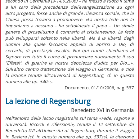
secondo in Germania (9-14.9.2006) – ha messo a fuoco il tema
a lui caro della precedenza dell’evangelizzazione su ogni
altro progetto, fosse anche di grande rilevanza sociale, che la
Chiesa possa trovarsi a promuovere. «La nostra fede non la
imponiamo a nessuno – ha sottolineato il papa –. Un simile
genere di proselitismo è contrario al cristianesimo. La fede
può svilupparsi soltanto nella libertà. Ma è la libertà degli
uomini alla quale facciamo appello di aprirsi a Dio, di
cercarlo, di prestargli ascolto. Noi qui riuniti chiediamo al
Signore con tutto il cuore di pronunciare nuovamente il suo
“Effatà!”, di guarire la nostra debolezza d’udito per Dio...».
Sull’altro centro d’attenzione del viaggio in Germania, e cioè
la lezione tenuta all’Università di Regensburg, cf. in questo
numero alle pp. 540ss.
Documento, 01/10/2006, pag. 537
La lezione di Regensburg
Benedetto XVI in Germania
Nell’ambito della lectio magistralis sul tema «Fede, ragione e
università. Ricordi e riflessioni», tenuta il 12 settembre da
Benedetto XVI all’Università di Regensburg durante il viaggio
in Baviera (cf. in questo numero alle pp. 537ss), la citazione