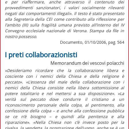
e per riaffermare, anche attraverso il contenuto dei
provvedimenti sanzionatori, i valori socialmente rilevanti
negati dai comportamenti illegali». Il testo è stato presentato
alla Segreteria della CEI come contributo alla riflessione per
l’ambito (III) sulla fragilità umana previsto all’interno del IV
Convegno ecclesiale nazionale di Verona. Stampa da file in
nostro possesso.
Documento, 01/10/2006, pag. 564
I preti collaborazionisti
Memorandum dei vescovi polacchi
«Desideriamo ricordare che la collaborazione libera e
cosciente con i nemici della Chiesa e della religione è
peccato». «L’essenza del male della collaborazione con i
nemici della Chiesa consiste nella libera sottomissione al
potere totalitario e nel mettersi a sua disposizione». «La
verità sul peccato dove condurre il cristiano a un
riconoscimento personale della colpa, al pentimento, alla
confessione della colpa – e anche alla confessione pubblica
se ce n’è bisogno – e quindi alla penitenza e alla
riparazione». «Nella Chiesa non c’è invece posto per la
rivalsa, la vendetta, la prostrazione dell’uomo, anche se è un