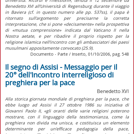
università. Ricordi e riflessioni», tenuta il 12 settembre da
Benedetto XVI all’Università di Regensburg durante il viaggio
in Baviera (cf. in questo numero alle pp. 537ss), il papa è
ritornato sull’argomento per precisarne la corretta
interpretazione, che si pone «decisamente» nella prospettiva
di «mutua comprensione» indicata dal Vaticano II nella
Nostra aetate, e per ribadire il proprio rispetto per la
religione islamica nell’incontro con gli ambasciatori dei paesi
musulmani appositamente convocato (25.9).
Documento - Parte / Inserto, 01/10/2006, pag. 548
Il segno di Assisi - Messaggio per il
20° dell'Incontro interreligioso di
preghiera per la pace
Benedetto XVI
Alla storica giornata mondiale di preghiera per la pace, che
ebbe luogo ad Assisi il 27 ottobre 1986 su iniziativa di
Giovanni Paolo II, «gli oranti delle varie religioni poterono
mostrare, con il linguaggio della testimonianza, come la
preghiera non divida ma unisca, e costituisca un elemento
determinante per un’efficace pedagogia della pace,