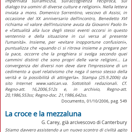
imperniata sull’amicizia, sull’accoglienza reciproca, sul
dialogo tra uomini di diverse culture e religioni». Nella lettera
inviata a mons. Domenico Sorrentino, vescovo di Assisi, in
occasione del XX anniversario dell’incontro, Benedetto XVI
richiama «il valore dell’intuizione avuta da Giovanni Paolo II»
e «l’attualità alla luce degli stessi eventi occorsi in questo
ventennio e della situazione in cui versa al presente
l’umanità». Insieme, per «evitare inopportune confusioni»,
puntualizza che «quando ci si ritrova insieme a pregare per
la pace, occorre che la preghiera si svolga secondo quei
cammini distinti che sono propri delle varie religioni... La
convergenza dei diversi non deve dare l’impressione di un
cedimento a quel relativismo che nega il senso stesso della
verità e la possibilità di attingerla». Stampa (25.9.2006) da
sito Internet www.vatican.va. Sottotitoli redazionali. Cf.
Regno-att. 16,2006,512s e, in archivio, Regno-att.
20,1986,553ss; Regno-doc. 21,1986,642ss.
Documento, 01/10/2006, pag. 549
La croce e la mezzaluna
G. Carey, già arcivescovo di Canterbury
Stiamo davvero assistendo a un nuovo scontro di civiltà agito