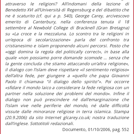
attraverso le religioni? All’indomani della lezione di
Benedetto XVI all’Università di Regensburg e del dibattito che
ne è scaturito (cf. qui a p. 540), George Carey, arcivescovo
emerito di Canterbury, nella conferenza tenuta il 18
settembre al Newbold College di Bracknell (Gran Bretagna)
su «La croce e la mezzaluna. Lo scontro tra le religioni in
un’epoca di secolarizzazione» parla del confronto tra
cristianesimo e islam proponendo alcuni percorsi. Posto che
«oggi domina la regola del politically correct», in base alla
quale «non possiamo porre domande scomode … senza che
la gente concluda che stiamo attaccando un’altra religione»,
il dialogo con l’islam deve rispettare «il sentimento religioso»
dell’altra fede, per giungere a «quello che papa Giovanni
Paolo II chiamava "il dialogo dello spirito"». Poi occorre
«sfidare il mondo laico a considerare la fede religiosa con un
partner nella soluzione dei problemi del mondo». Infine il
dialogo non può prescindere né dall’emarginazione che
l’islam vive nelle periferie del mondo, né dalle difficoltà
vissute dalle minoranze religiose in terra islamica. Stampa
(20.9.2006) da sito Internet glcarey.co.uk; nostra traduzione
dall’inglese. Sottotitoli redazionali.
Documento, 01/10/2006, pag. 552