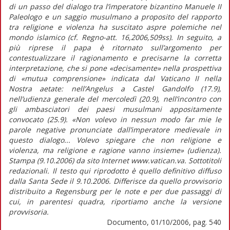
di un passo del dialogo tra l’imperatore bizantino Manuele II
Paleologo e un saggio musulmano a proposito del rapporto
tra religione e violenza ha suscitato aspre polemiche nel
mondo islamico (cf. Regno-att. 16,2006,509ss). In seguito, a
più riprese il papa è ritornato sull’argomento per
contestualizzare il ragionamento e precisarne la corretta
interpretazione, che si pone «decisamente» nella prospettiva
di «mutua comprensione» indicata dal Vaticano II nella
Nostra aetate: nell’Angelus a Castel Gandolfo (17.9),
nell’udienza generale del mercoledì (20.9), nell’incontro con
gli ambasciatori dei paesi musulmani appositamente
convocato (25.9). «Non volevo in nessun modo far mie le
parole negative pronunciate dall’imperatore medievale in
questo dialogo... Volevo spiegare che non religione e
violenza, ma religione e ragione vanno insieme» (udienza).
Stampa (9.10.2006) da sito Internet www.vatican.va. Sottotitoli
redazionali. Il testo qui riprodotto è quello definitivo diffuso
dalla Santa Sede il 9.10.2006. Differisce da quello provvisorio
distribuito a Regensburg per le note e per due passaggi di
cui, in parentesi quadra, riportiamo anche la versione
provvisoria.
Documento, 01/10/2006, pag. 540