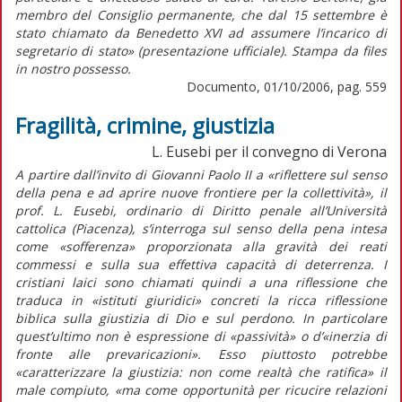
membro del Consiglio permanente, che dal 15 settembre è
stato chiamato da Benedetto XVI ad assumere l’incarico di
segretario di stato» (presentazione ufficiale). Stampa da files
in nostro possesso.
Documento, 01/10/2006, pag. 559
Fragilità, crimine, giustizia
L. Eusebi per il convegno di Verona
A partire dall’invito di Giovanni Paolo II a «riflettere sul senso
della pena e ad aprire nuove frontiere per la collettività», il
prof. L. Eusebi, ordinario di Diritto penale all’Università
cattolica (Piacenza), s’interroga sul senso della pena intesa
come «sofferenza» proporzionata alla gravità dei reati
commessi e sulla sua effettiva capacità di deterrenza. I
cristiani laici sono chiamati quindi a una riflessione che
traduca in «istituti giuridici» concreti la ricca riflessione
biblica sulla giustizia di Dio e sul perdono. In particolare
quest’ultimo non è espressione di «passività» o d’«inerzia di
fronte alle prevaricazioni». Esso piuttosto potrebbe
«caratterizzare la giustizia: non come realtà che ratifica» il
male compiuto, «ma come opportunità per ricucire relazioni