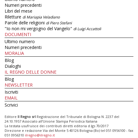
Numeri precedenti
Libri del mese
Riletture
di Mariapia Veladiano
Parole delle religioni
di Piero Stefani
"Io non mi vergogno del Vangelo"
di Luigi Accattoli
DOCUMENTI
Ultimo numero
Numeri precedenti
MORALIA
Blog
Dialoghi
IL REGNO DELLE DONNE
Blog
NEWSLETTER
Iscriviti
EMAIL
Scrivici
Editore
Il Regno srl
Registrazione del Tribunale di Bologna N. 2237 del
24.10.1957 Associato all’Unione Stampa Periodica Italiana
La testata usufruisce dei contributi diretti editoria d.lgs 70/2017
Direzione e redazione Via del Monte 5 40126 Bologna (Bo) tel 051 0956100 - fax
051 0956310
ilregno@ilregno.it