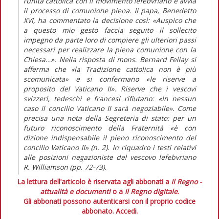
l’unità cattolica con il movimento lefebvriano e avvia
il processo di comunione piena. Il papa, Benedetto
XVI, ha commentato la decisione così: «Auspico che
a questo mio gesto faccia seguito il sollecito
impegno da parte loro di compiere gli ulteriori passi
necessari per realizzare la piena comunione con la
Chiesa…». Nella risposta di mons. Bernard Fellay si
afferma che «la Tradizione cattolica non è più
scomunicata» e si confermano «le riserve a
proposito del Vaticano II». Riserve che i vescovi
svizzeri, tedeschi e francesi rifiutano: «In nessun
caso il concilio Vaticano II sarà negoziabile». Come
precisa una nota della Segreteria di stato: per un
futuro riconoscimento della Fraternità «è con
dizione indispensabile il pieno riconoscimento del
concilio Vaticano II» (n. 2). In riquadro i testi relativi
alle posizioni negazioniste del vescovo lefebvriano
R. Williamson (pp. 72-73).
La lettura dell'articolo è riservata agli abbonati a
Il Regno -
attualità e documenti
o a
Il Regno digitale
.
Gli abbonati possono autenticarsi con il proprio codice
abbonato.
Accedi.