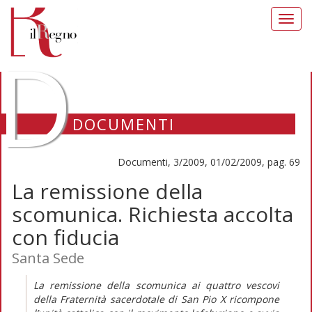
Toggl
navig
D
DOCUMENTI
Documenti, 3/2009, 01/02/2009, pag. 69
La remissione della
scomunica. Richiesta accolta
con fiducia
Santa Sede
La remissione della scomunica ai quattro vescovi
della Fraternità sacerdotale di San Pio X ricompone