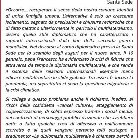
Santa Sede
«Occorre… recuperare il senso della nostra comune identità
di unica famiglia umana. L’alternativa è solo un crescente
isolamento, segnato da preclusioni e chiusure reciproche che
di fatto mettono ulteriormente in pericolo il multilateralismo,
ovvero quello stile diplomatico che ha caratterizzato i
rapporti internazionali dalla fine della seconda guerra
mondiale».
Nel discorso al corpo diplomatico presso la Santa
Sede per lo scambio degli auguri per il nuovo anno, il 10
gennaio, papa Francesco ha evidenziato la crisi di fiducia che
attraversa da tempo la diplomazia multilaterale, e che rende
il sistema delle relazioni internazionali
«sempre meno
efficace nell’affrontare le sfide globali»
. Tra esse c’è ancora la
pandemia, ma soprattutto ci sono la questione migratoria e
la crisi climatica.
Si collega a questo problema anche il richiamo, inedito, ai
rischi della cosiddetta
«cancel culture»,
atteggiamento di
colpevolizzazione, di solito espresso tramite i
social media
,
nei confronti di personaggi pubblici o aziende che avrebbero
detto o fatto qualche cosa di offensivo o politicamente
scorretto e ai quali vengono pertanto tolti sostegno e
gradimento:
«La diplomazia multilaterale è chiamata perciò a