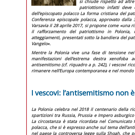
si chiude rispetto ad altr
patriottismo infatti dev
dell’episcopato polacco
La forma cristiana del pat
Conferenza episcopale polacca, approvato dalla 
Varsavia il 28 aprile 2017, si propone come
«una ri
il rafforzamento del patriottismo in Polonia,
atteggiamenti, presentati sotto la bandiera del patr
Vangelo».
Mentre la Polonia vive una fase di tensione nei 
manifestazioni dell’estrema destra xenofoba 
antisemitismo (cf.
riquadro
a p. 242), i vescovi ri
rimanere nell’Europa contemporanea e nel mondo un
I vescovi: l’antisemitismo non è
La Polonia celebra nel 2018 il centenario della r
spartizioni tra Russia, Prussia e Impero asburgico
La circostanza è stata ricordata nel
Comunicato f
polacca, che si è espresso anche sul tema dell’ant
nel paese la controversa legge sulla
Shoah,
che p