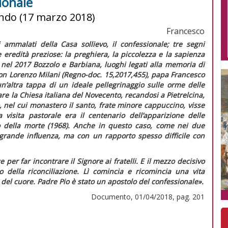
ionale
ondo (17 marzo 2018)
Francesco
i ammalati della Casa sollievo, il confessionale; tre segni
re eredità preziose: la preghiera, la piccolezza e la sapienza
 nel 2017 Bozzolo e Barbiana, luoghi legati alla memoria di
on Lorenzo Milani (
Regno-doc.
15,2017,455), papa Francesco
’altra tappa di un ideale pellegrinaggio sulle orme delle
re la Chiesa italiana del Novecento, recandosi a Pietrelcina,
 nel cui monastero il santo, frate minore cappuccino, visse
 visita pastorale era il centenario dell’apparizione delle
o della morte (1968). Anche in questo caso, come nei due
 grande influenza, ma con un rapporto spesso difficile con
 per far incontrare il Signore ai fratelli. E il mezzo decisivo
o della riconciliazione. Lì comincia e ricomincia una vita
 del cuore. Padre Pio è stato un apostolo del confessionale».
Documento, 01/04/2018, pag. 201