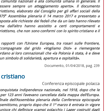
e comunità nazionali e alla comunità umana in generale. Il
e essere sempre un atteggiamento aperto».
Il documento
riottismo,
elaborato dal Consiglio per gli affari sociali della
a
375
Assemblea plenaria il 14 marzo 2017 e presentato a
sposta alle richieste dei fedeli che da un lato hanno rilevato
 ma dall’altro hanno assistito a certi comportamenti e
iottismo, che non sono conformi con lo spirito cristiano e il
rapporti con l’Unione Europea, tra rosari sulle frontiere,
accompagnate dal grido «Vogliamo Dio!» e riemergente
cordano ai loro connazionali che
«la Polonia è stata, è e deve
 simbolo di solidarietà, apertura e ospitalità»
.
Documento, 01/04/2018, pag. 239
 cristiano
Conferenza episcopale polacca
iconquistata indipendenza nazionale, nel 1918, dopo che le
 per 123 anni l’avevano cancellata dalla mappa dell’Europa.
inale
dell’Assemblea plenaria della Conferenza episcopale
isemitismo, proprio dopo che il 1° marzo è entrata in vigore
unisce chi definisce «campi polacchi» i
Lager
costruiti dagli