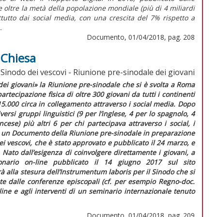
e oltre la metà della popolazione mondiale (più di 4 miliardi
ttutto dai social media, con una crescita del 7% rispetto a
.
Documento, 01/04/2018, pag. 208
 Chiesa
Sinodo dei vescovi - Riunione pre-sinodale dei giovani
dei giovani» la Riunione pre-sinodale che si è svolta a Roma
artecipazione fisica di oltre 300 giovani da tutti i continenti
 15.000 circa in collegamento attraverso i
social media.
Dopo
iversi gruppi linguistici (9 per l’inglese, 4 per lo spagnolo, 4
rancese) più altri 6 per chi partecipava attraverso i
social
, i
e un
Documento della Riunione pre-sinodale in preparazione
ei vescovi,
che è stato approvato e pubblicato il 24 marzo, e
Nato dall’esigenza di coinvolgere direttamente i giovani, a
ionario
on-line
pubblicato il 14 giugno 2017 sul sito
à alla stesura dell’
Instrumentum laboris
per il Sinodo che si
ate dalle conferenze episcopali (cf. per esempio
Regno-doc.
line
e agli interventi di un seminario internazionale tenuto
Documento, 01/04/2018, pag. 209