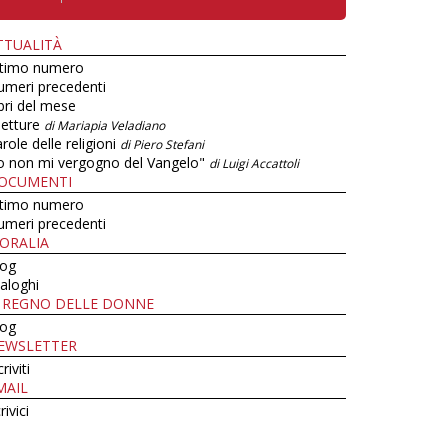
TTUALITÀ
ltimo numero
umeri precedenti
bri del mese
letture
di Mariapia Veladiano
role delle religioni
di Piero Stefani
o non mi vergogno del Vangelo"
di Luigi Accattoli
OCUMENTI
ltimo numero
umeri precedenti
ORALIA
log
aloghi
L REGNO DELLE DONNE
log
EWSLETTER
criviti
MAIL
rivici