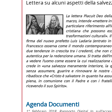
Lettera su alcuni aspetti della salvez
La lettera
Placuit Deo
della
marzo, intende «
mettere in
particolare riferimento all
cristiana che possono ess
trasformazioni culturali
». 
firma del nuovo prefetto Luis Ladaria (entrato in
Francesco osserva come il mondo contemporaneo avv
due tendenze in crescita tra i credenti, che non c
autentica per la redenzione umana. Si tratta dell
a vedere l’uomo come essere la cui realizzazione 
crede in
«una salvezza meramente interiore, la 
senza assumere, guarire e rinnovare le nostre r
ribadisce che
«Cristo è salvatore in quanto ha assu
piena, in comunione con il Padre e con i fratelli
ricevendo il suo Spirito»
.
Agenda Documenti
1° febbraio 2018. Rapporto Digital In sull’acce