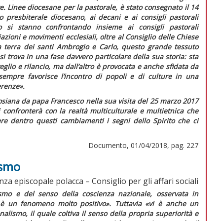
e. Linee diocesane per la pastorale,
è stato consegnato il 14
o presbiterale diocesano, ai decani e ai consigli pastorali
 si stanno confrontando insieme ai consigli pastorali
azioni e movimenti ecclesiali, oltre al Consiglio delle Chiese
a terra dei santi Ambrogio e Carlo, questo grande tessuto
i trova in una fase davvero particolare della sua storia: sta
io e rilancio, ma dall’altro è provocata e anche sfidata da
empre favorisce l’incontro di popoli e di culture in una
erenze».
osiana da papa Francesco nella sua visita del 25 marzo 2017
i confronterà con la realtà multiculturale e multietnica che
re dentro questi cambiamenti i segni dello Spirito che ci
Documento, 01/04/2018, pag. 227
ismo
za episcopale polacca – Consiglio per gli affari sociali
tismo e del senso della coscienza nazionale, osservata in
, è un fenomeno molto positivo».
Tuttavia
«vi è anche un
alismo, il quale coltiva il senso della propria superiorità e