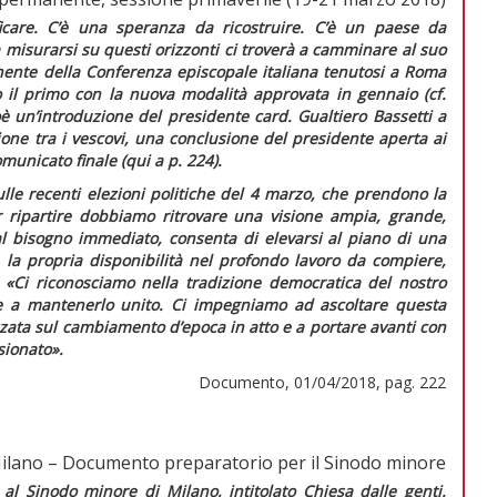
icare. C’è una speranza da ricostruire. C’è un paese da
a misurarsi su questi orizzonti ci troverà a camminare al suo
nente della Conferenza episcopale italiana tenutosi a Roma
 il primo con la nuova modalità approvata in gennaio (cf.
è un’introduzione del presidente card. Gualtiero Bassetti a
ione tra i vescovi, una conclusione del presidente aperta ai
municato finale (
qui
a p. 224).
ulle recenti elezioni politiche del 4 marzo, che prendono la
 ripartire dobbiamo ritrovare una visione ampia, grande,
al bisogno immediato, consenta di elevarsi al piano di una
fre la propria disponibilità nel profondo lavoro da compiere,
:
«Ci riconosciamo nella tradizione democratica del nostro
re a mantenerlo unito. Ci impegniamo ad ascoltare questa
zata sul cambiamento d’epoca in atto e a portare avanti con
sionato»
.
Documento, 01/04/2018, pag. 222
 Milano – Documento preparatorio per il Sinodo minore
 al Sinodo minore di Milano, intitolato
Chiesa dalle genti.