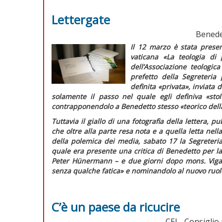
Lettergate
Benede
Il 12 marzo è stata presen
vaticana «La teologia di
dell’Associazione teologic
prefetto della Segreteria
definita «privata», inviata
solamente il passo nel quale egli definiva
«sto
contrapponendolo a Benedetto stesso
«teorico dell
Tuttavia il giallo di una fotografia della lettera, 
che oltre alla parte resa nota e a quella letta nella
della polemica dei media, sabato 17 la Segreteria
quale era presente una critica di Benedetto per la 
Peter Hünermann – e due giorni dopo mons. Vigan
senza qualche fatica»
e nominandolo al nuovo ruol
C’è un paese da ricucire
CEI - Consigli