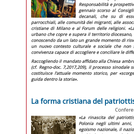
Responsabilità e prospettiv
gennaio scorso al Consigli
decanali, che su di esso
parrocchiali, alle comunità dei migranti, alle associ
cristiane di Milano e al Forum delle religioni.
«L
urbano che copre e supera il territorio diocesano, s
conoscendo da un lato un grande momento di risvegl
un nuovo contesto culturale e sociale che non s
convivenza capace di accogliere e conciliare le diff
Raccogliendo il mandato affidato alla Chiesa ambr
(cf.
Regno-doc.
7,2017,209), il processo sinodale s
costituisce l’attuale momento storico, per
«scorge
guida dentro la storia».
La forma cristiana del patriott
Conferen
«La rinascita del patriot
Polonia negli ultimi anni
egoismo nazionale, il nazion