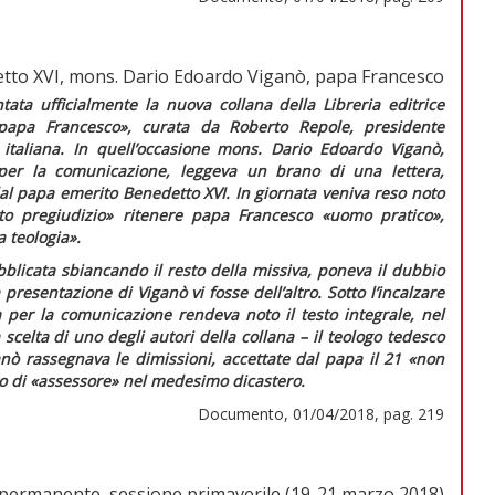
tto XVI, mons. Dario Edoardo Viganò, papa Francesco
tata ufficialmente la nuova collana della Libreria editrice
 papa Francesco», curata da Roberto Repole, presidente
a italiana. In quell’occasione mons. Dario Edoardo Viganò,
 per la comunicazione, leggeva un brano di una lettera,
 dal papa emerito Benedetto XVI. In giornata veniva reso noto
lto pregiudizio»
ritenere papa Francesco
«uomo pratico»,
a teologia».
pubblicata sbiancando il resto della missiva, poneva il dubbio
 presentazione di Viganò vi fosse dell’altro. Sotto l’incalzare
 per la comunicazione rendeva noto il testo integrale, nel
scelta di uno degli autori della collana – il teologo tedesco
ò rassegnava le dimissioni, accettate dal papa il 21
«non
o di
«assessore»
nel medesimo dicastero.
Documento, 01/04/2018, pag. 219
o permanente, sessione primaverile (19-21 marzo 2018)