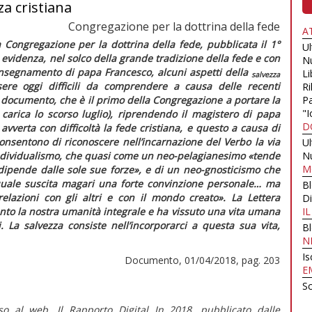
za cristiana
Congregazione per la dottrina della fede
A
 Congregazione per la dottrina della fede, pubblicata il 1°
U
 evidenza, nel solco della grande tradizione della fede e con
N
’insegnamento di papa Francesco, alcuni aspetti della
Li
salvezza
ere oggi difficili da comprendere a causa delle recenti
Ri
Il documento, che è il primo della Congregazione a portare la
Pa
"I
 carica lo scorso luglio), riprendendo il magistero di papa
D
erta con difficoltà la fede cristiana, e questo a causa di
onsentono di riconoscere nell’incarnazione del Verbo la via
U
’individualismo, che quasi come un neo-pelagianesimo
«tende
N
M
dipende dalle sole sue forze»
, e di un neo-gnosticismo che
quale suscita magari una forte convinzione personale… ma
B
elazioni con gli altri e con il mondo creato».
La
Lettera
Di
nto la nostra umanità integrale e ha vissuto una vita umana
I
. La salvezza consiste nell’incorporarci a questa sua vita,
B
N
Is
Documento, 01/04/2018, pag. 203
E
Sc
sso al web. Il Rapporto Digital In 2018, pubblicato dalle