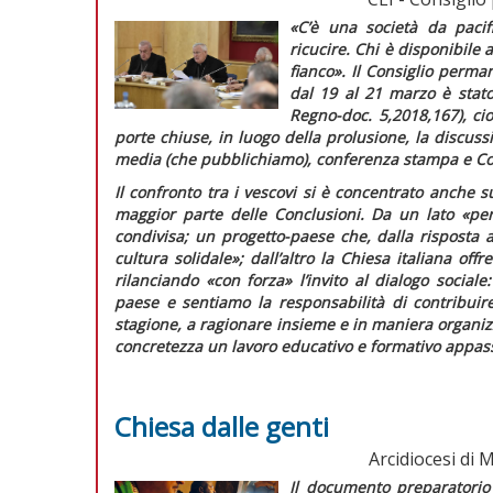
«C’è una società da pacif
ricucire. Chi è disponibile 
fianco».
Il Consiglio perma
dal 19 al 21 marzo è stato
Regno-doc.
5,2018,167), cio
porte chiuse, in luogo della prolusione, la discuss
media (che pubblichiamo), conferenza stampa e Co
Il confronto tra i vescovi si è concentrato anche s
maggior parte delle
Conclusioni
. Da un lato
«per
condivisa; un progetto-paese che, dalla risposta 
cultura solidale»;
dall’altro la Chiesa italiana of
rilanciando
«con forza»
l’invito al dialogo sociale
paese e sentiamo la responsabilità di contribui
stagione, a ragionare insieme e in maniera organiz
concretezza un lavoro educativo e formativo appas
Chiesa dalle genti
Arcidiocesi di
Il documento preparatorio