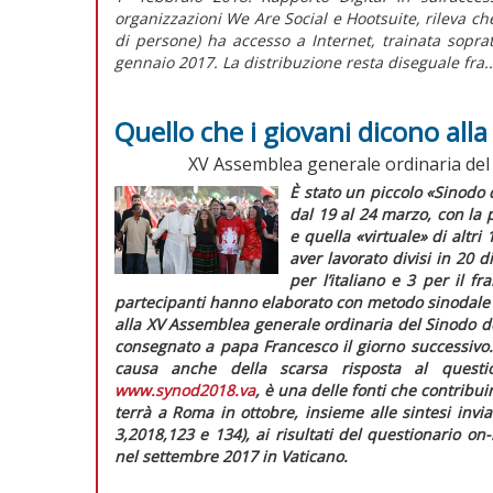
organizzazioni We Are Social e Hootsuite, rileva ch
di persone) ha accesso a Internet, trainata sopra
gennaio 2017. La distribuzione resta diseguale fra..
Quello che i giovani dicono alla
XV Assemblea generale ordinaria del 
È stato un piccolo «Sinodo 
dal 19 al 24 marzo, con la p
e quella «virtuale» di altri
aver lavorato divisi in 20 d
per l’italiano e 3 per il f
partecipanti hanno elaborato con metodo sinodal
alla XV Assemblea generale ordinaria del Sinodo d
consegnato a papa Francesco il giorno successivo. 
causa anche della scarsa risposta al quest
www.synod2018.va
, è una delle fonti che contribuir
terrà a Roma in ottobre, insieme alle sintesi invi
3,2018,123 e 134), ai risultati del questionario
on-
nel settembre 2017 in Vaticano.