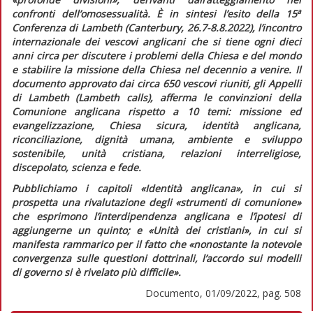
a
confronti dell’omosessualità. È in sintesi l’esito della 15
Conferenza di Lambeth (Canterbury, 26.7-8.8.2022), l’incontro
internazionale dei vescovi anglicani che si tiene ogni dieci
anni circa per discutere i problemi della Chiesa e del mondo
e stabilire la missione della Chiesa nel decennio a venire. Il
documento approvato dai circa 650 vescovi riuniti, gli
Appelli
di Lambeth (Lambeth calls),
afferma le convinzioni della
Comunione anglicana rispetto a 10 temi: missione ed
evangelizzazione, Chiesa sicura, identità anglicana,
riconciliazione, dignità umana, ambiente e sviluppo
sostenibile, unità cristiana, relazioni interreligiose,
discepolato, scienza e fede.
Pubblichiamo i capitoli «Identità anglicana», in cui si
prospetta una rivalutazione degli
«strumenti di comunione»
che esprimono l’interdipendenza anglicana e l’ipotesi di
aggiungerne un quinto; e «Unità dei cristiani», in cui si
manifesta rammarico per il fatto che
«nonostante la notevole
convergenza sulle questioni dottrinali, l’accordo sui modelli
di governo si è rivelato più difficile».
Documento, 01/09/2022, pag. 508