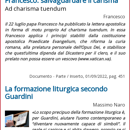
Francesco: salvaguardare il carisma
Ad charisma tuendum
Francesco
Il 22 luglio papa Francesco ha pubblicato la lettera apostolica
in forma di motu proprio
Ad charisma tuendum.
In essa
Francesco applica i principi stabiliti dalla costituzione
apostolica
Praedicate Evangelium,
che riforma la curia
romana, alla prelatura personale dell’Opus Dei, e stabilisce
che quest’ultima dipenda dal Dicastero per il clero, e il suo
prelato non possa essere un vescovo (www.vatican.va).
Documento - Parte / Inserto, 01/09/2022, pag. 451
La formazione liturgica secondo
Guardini
Massimo Naro
«Lo scopo precipuo della formazione liturgica è,
per Guardini, aiutare l’uomo contemporaneo a
“diventare nuovamente capace di simboli”. Il
reale si capisce e si abita davvero, proprio se si