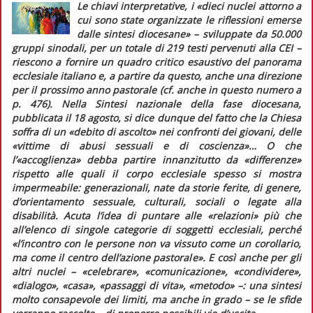
Le chiavi interpretative, i
«dieci nuclei attorno a
cui sono state organizzate le riflessioni emerse
dalle sintesi diocesane»
– sviluppate da 50.000
gruppi sinodali, per un totale di 219 testi pervenuti alla CEI –
riescono a fornire un quadro critico esaustivo del panorama
ecclesiale italiano e, a partire da questo, anche una direzione
per il prossimo anno pastorale (cf. anche in
questo numero
a
p. 476). Nella
Sintesi nazionale della fase diocesana
,
pubblicata il 18 agosto, si dice dunque del fatto che la Chiesa
soffra di un
«debito di ascolto»
nei confronti dei giovani, delle
«vittime di abusi sessuali e di coscienza»
… O che
l’
«accoglienza»
debba partire innanzitutto da
«differenze»
rispetto alle quali il corpo ecclesiale spesso si mostra
impermeabile: generazionali, nate da storie ferite, di genere,
d’orientamento sessuale, culturali, sociali o legate alla
disabilità. Acuta l’idea di puntare alle
«relazioni»
più che
all’elenco di singole categorie di soggetti ecclesiali, perché
«l’incontro con le persone non va vissuto come un corollario,
ma come il centro dell’azione pastorale»
. E così anche per gli
altri nuclei –
«celebrare»
,
«comunicazione»
,
«condividere»
,
«dialogo»
,
«casa»
,
«passaggi di vita»
,
«metodo»
–: una sintesi
molto consapevole dei limiti, ma anche in grado – se le sfide