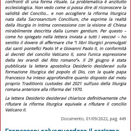
confronti di una forma rituale. La problematica è anzitutto
ecclesiologica. Non vedo come si possa dire di riconoscere la
validità del Concilio… e non accogliere la riforma liturgica
nata dalla
Sacrosanctum Concilium
, che esprime la realtà
della liturgia in intima connessione con la visione di Chiesa
mirabilmente descritta dalla
Lumen gentium
. Per questo –
come ho spiegato nella lettera inviata a tutti i vescovi – ho
sentito il dovere di affermare che “i libri liturgici promulgati
dai santi pontefici Paolo VI e Giovanni Paolo II, in conformità
ai decreti del concilio Vaticano II, sono l’unica espressione
della
lex orandi
del Rito romano”».
Il 29 giugno è stata
pubblicata la lettera apostolica
Desiderio desideravi
sulla
formazione liturgica del popolo di Dio, con la quale papa
Francesco ha inteso approfondire quanto disposto dal motu
proprio
Traditionis custodes
del 2021 sull’uso della liturgia
romana anteriore alla riforma del 1970.
La lettera
Desiderio desideravi
chiarisce definitivamente che
rifiutare la riforma liturgica equivale a rifiutare il concilio
Vaticano II.
Documento, 01/09/2022, pag. 449