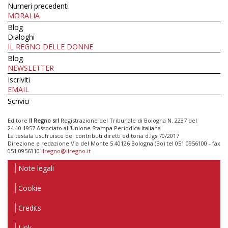
Numeri precedenti
MORALIA
Blog
Dialoghi
IL REGNO DELLE DONNE
Blog
NEWSLETTER
Iscriviti
EMAIL
Scrivici
Editore
Il Regno srl
Registrazione del Tribunale di Bologna N. 2237 del
24.10.1957 Associato all’Unione Stampa Periodica Italiana
La testata usufruisce dei contributi diretti editoria d.lgs 70/2017
Direzione e redazione Via del Monte 5 40126 Bologna (Bo) tel 051 0956100 - fax
051 0956310
ilregno@ilregno.it
Note legali
Cookie
Credits
Link