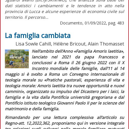
dati statistici i cambiamenti e le tendenze in atto nella
provincia di Lucca e alcune esperienze di economia civile sul
territorio. Il percorso...
Documento, 01/09/2022, pag. 483
La famiglia cambiata
Lisa Sowle Cahill, Hélène Bricout, Alain Thomasset
Nell’ambito dell’Anno «Famiglia
Amoris laetitia
»,
lanciato nel 2021 da papa Francesco e
conclusosi a Roma il 26 giugno 2022 con il X
Incontro mondiale delle famiglie, dall’11 al 14
maggio si è svolto a Roma un Convegno internazionale di
teologia morale su «Pratiche pastorali, esperienza di vita e
teologia morale:
Amoris laetitia
tra nuove opportunità e nuovi
cammini», organizzato su impulso del Dicastero per i laici, la
famiglia e la vita dalla Pontificia università gregoriana e dal
Pontificio istituto teologico Giovanni Paolo II per le scienze del
matrimonio e della famiglia.
Rimandando per una lettura complessiva all’articolo su
Regno-att.
12,2022,362, proponiamo qui in versione integrale
tre relazioni sugli sviluppi nella morale familiare maturati