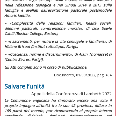
nella riflessione teologica e nei Sinodi 2014 e 2015 sulla
famiglia e avallati dall’esortazione pastorale postsinodale
Amoris laetitia.
– «Complessità delle relazioni familiari. Realtà sociali,
dilemmi pastorali, comprensione morale», di Lisa Sowle
Cahill (Boston College, Boston);
–
«I sacramenti, per nutrire la vita coniugale e familiare», di
Hélène Bricout (Institut catholique, Parigi);
–
«Coscienza, norme e discernimento», di Alain Thomasset si
(Centre Sèvres, Parigi).
Gli Atti completi sono in corso di pubblicazione.
Documento, 01/09/2022, pag. 484
Salvare l’unità
Appelli della Conferenza di Lambeth 2022
La Comunione anglicana ha rinnovato ancora una volta il
proprio impegno all’unità tra le sue 42 province, diffuse in
165 paesi del mondo, pur riconoscendo al proprio interno
«profonde divisioni»
, derivanti dall’atteggiamento nei