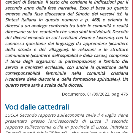
cantieri di Betania,
il testo che contiene le indicazioni per il
secondo anno della fase narrativa. Esso si basa su quanto
emerso nella fase diocesana del Sinodo dei vescovi (cf. la
Sintesi italiana in
questo numero
a p. 468) e orienta le
diocesi a un analogo confronto tra tutte le comunità e realtà
diocesane su tre
«cantieri»
che sono stati individuati: l’ascolto
dei diversi
«mondi»
in cui i cristiani vivono e lavorano, con la
connessa questione dei linguaggi da apprendere (
«cantiere
della strada e del villaggio»
); le relazioni e le strutture
comunitarie (
«cantiere dell’ospitalità e della casa»
), compreso
il tema degli organismi di partecipazione; e l’ambito dei
servizi e ministeri ecclesiali, con anche la questione della
corresponsabilità femminile nella comunità cristiana
(
«cantiere delle diaconie e della formazione spirituale»
). Un
quarto tema sarà a scelta delle diocesi.
Documento, 01/09/2022, pag. 476
Voci dalle cattedrali
LUCCA Secondo rapporto sull’economia civile Il 4 luglio viene
presentato presso l’arcivescovado di Lucca il secondo
rapporto sull’economia civile in provincia di Lucca, intitolato
Sguardi avanti (bit.ly/3RfxnwO), che analizza sulla base dei