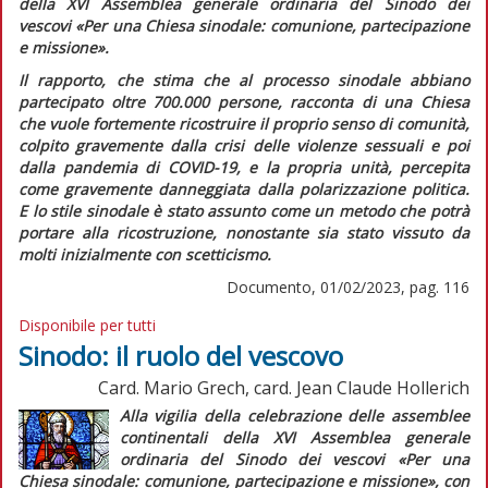
della XVI Assemblea generale ordinaria del Sinodo dei
vescovi «Per una Chiesa sinodale: comunione, partecipazione
e missione».
Il rapporto, che stima che al processo sinodale abbiano
partecipato oltre 700.000 persone, racconta di una Chiesa
che vuole fortemente ricostruire il proprio senso di comunità,
colpito gravemente dalla crisi delle violenze sessuali e poi
dalla pandemia di COVID-19, e la propria unità, percepita
come gravemente danneggiata dalla polarizzazione politica.
E lo stile sinodale è stato assunto come un metodo che potrà
portare alla ricostruzione, nonostante sia stato vissuto da
molti inizialmente con scetticismo.
Documento, 01/02/2023, pag. 116
Disponibile per tutti
Sinodo: il ruolo del vescovo
Card. Mario Grech, card. Jean Claude Hollerich
A
lla vigilia della celebrazione delle assemblee
continentali della XVI Assemblea generale
ordinaria del Sinodo dei vescovi «Per una
Chiesa sinodale: comunione, partecipazione e missione», con