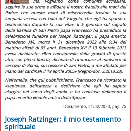
vita, vogliamo, come comunità ecclesiale,
seguire le sue orme e affidare il nostro fratello alle mani del
Padre: che queste mani di misericordia trovino la sua
lampada accesa con l’olio del Vangelo, che egli ha sparso e
testimoniato durante la sua vita».
Il 5 gennaio sul sagrato
della Basilica di San Pietro papa Francesco ha presieduto la
celebrazione funebre per Joseph Ratzinger, il papa emerito
Benedetto XVI, morto il 31 dicembre 2022 alle 9,34 del
mattino all’età di 95 anni. Benedetto XVI il 13 febbraio 2013
aveva dichiarato:
«Ben consapevole della gravità di questo
atto, con piena libertà, dichiaro di rinunciare al ministero di
vescovo di Roma, successore di san Pietro, a me affidato per
mano dei cardinali il 19 aprile 2005»
(
Regno-doc.
3,2013,33)
.
Nell’omelia, che qui pubblichiamo, Francesco ha ricordato la
«sapienza, delicatezza e dedizione che egli ha saputo
elargire nel corso degli anni»
, e ha concluso definendo il
papa emerito
«fedele amico dello Sposo»
.
Documento, 01/02/2023, pag. 76
Joseph Ratzinger: il mio testamento
spirituale