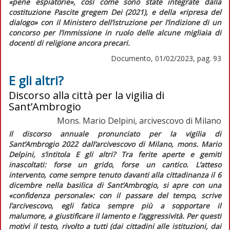
«pene espiatorie»
, così come sono state integrate dalla
costituzione
Pascite gregem Dei
(2021), e della
«ripresa del
dialogo»
con il Ministero dell’istruzione per l’indizione di un
concorso per l’immissione in ruolo delle alcune migliaia di
docenti di religione ancora precari.
Documento, 01/02/2023, pag. 93
E gli altri?
Discorso alla città per la vigilia di
Sant’Ambrogio
Mons. Mario Delpini, arcivescovo di Milano
Il discorso annuale pronunciato per la vigilia di
Sant’Ambrogio 2022 dall’arcivescovo di Milano, mons. Mario
Delpini, s’intitola
E gli altri? Tra ferite aperte e gemiti
inascoltati: forse un grido, forse un cantico
. L’atteso
intervento, come sempre tenuto davanti alla cittadinanza il 6
dicembre nella basilica di Sant’Ambrogio, si apre con una
«confidenza personale»: con il passare del tempo, scrive
l’arcivescovo, egli fatica sempre più a sopportare il
malumore, a giustificare il lamento e l’aggressività. Per questi
motivi il testo, rivolto a tutti (dai cittadini alle istituzioni, dai