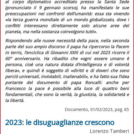
al corpo diplomatico accreditato presso la Santa Sede
(pronunciato il 9 gennaio scorso), ha manifestato le sue
preoccupazioni nei confronti dell’umanità: essa sta vivendo
«la terza guerra mondiale di un mondo globalizzato, dove i
conflitti interessano direttamente solo alcune aree del
pianeta, ma nella sostanza coinvolgono tutti»
.
Rispondendo alle nuove necessità della pace, nella seconda
parte del suo ampio discorso il papa ha ripercorso la
Pacem
in terris
, l’enciclica di Giovanni XXIII di cui nel 2023 ricorre il
60° anniversario. Ha ribadito che
«ogni essere umano è
persona, cioè una natura dotata d’intelligenza e di volontà
libera»
, e quindi è soggetto di
«diritti e di doveri che sono
perciò universali, inviolabili, inalienabili»,
e ha fatto sua l’idea
portante del documento di papa Roncalli: anche per
Francesco la pace è possibile alla luce di quattro beni
fondamentali, che sono la verità, la giustizia, la solidarietà e
la libertà.
Documento, 01/02/2023, pag. 65
2023: le disuguaglianze crescono
Lorenzo Tamberi