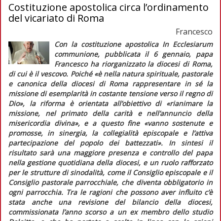
Costituzione apostolica circa l’ordinamento
del vicariato di Roma
Francesco
Con la costituzione apostolica
In Ecclesiarum
communione
, pubblicata il 6 gennaio, papa
Francesco ha riorganizzato la diocesi di Roma,
di cui è il vescovo. Poiché
«è nella natura spirituale, pastorale
e canonica della diocesi di Roma rappresentare in sé la
missione di esemplarità in costante tensione verso il regno di
Dio»,
la riforma è orientata all’obiettivo di
«rianimare la
missione, nel primato della carità e nell’annuncio della
misericordia divina»
, e a questo fine
«vanno sostenute e
promosse, in sinergia, la collegialità episcopale e l’attiva
partecipazione del popolo dei battezzati».
In sintesi il
risultato sarà una maggiore presenza e controllo del papa
nella gestione quotidiana della diocesi, e un ruolo rafforzato
per le strutture di sinodalità, come il Consiglio episcopale e il
Consiglio pastorale parrocchiale, che diventa obbligatorio in
ogni parrocchia. Tra le ragioni che possono aver influito c’è
stata anche una revisione del bilancio della diocesi,
commissionata l’anno scorso a un ex membro dello studio