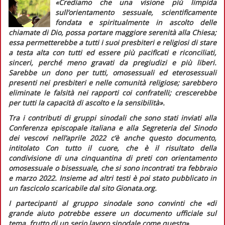
«Crediamo che una visione più limpida
sull’orientamento sessuale, scientificamente
fondata e spiritualmente in ascolto delle
chiamate di Dio, possa portare maggiore serenità alla Chiesa;
essa permetterebbe a tutti i suoi presbiteri e religiosi di stare
a testa alta con tutti ed essere più pacificati e riconciliati,
sinceri, perché meno gravati da pregiudizi e più liberi.
Sarebbe un dono per tutti, omosessuali ed eterosessuali
presenti nei presbiteri e nelle comunità religiose; sarebbero
eliminate le falsità nei rapporti coi confratelli; crescerebbe
per tutti la capacità di ascolto e la sensibilità».
Tra i contributi di gruppi sinodali che sono stati inviati alla
Conferenza episcopale italiana e alla Segreteria del Sinodo
dei vescovi nell’aprile 2022 c’è anche questo documento,
intitolato
Con tutto il cuore,
che è il risultato della
condivisione di una cinquantina di preti con orientamento
omosessuale o bisessuale, che si sono incontrati tra febbraio
e marzo 2022. Insieme ad altri testi è poi stato pubblicato in
un fascicolo scaricabile dal sito Gionata.org.
I partecipanti al gruppo sinodale sono convinti che
«di
grande aiuto potrebbe essere un documento ufficiale sul
tema, frutto di un serio lavoro sinodale come questo».