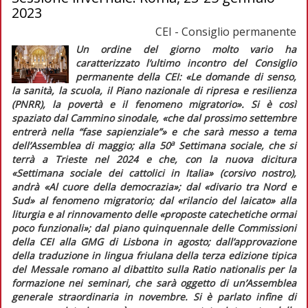
2023
CEI - Consiglio permanente
Un ordine del giorno molto vario ha
caratterizzato l’ultimo incontro del Consiglio
permanente della CEI:
«Le domande di senso,
la sanità, la scuola, il Piano nazionale di ripresa e resilienza
(PNRR), la povertà e il fenomeno migratorio»
. Si è così
spaziato dal Cammino sinodale,
«che dal prossimo settembre
entrerà nella “fase sapienziale”»
e che sarà messo a tema
a
dell’Assemblea di maggio; alla 50
Settimana sociale, che si
terrà a Trieste nel 2024 e che, con la nuova dicitura
«Settimana sociale dei cattolici
in Italia
» (corsivo nostro),
andrà «Al cuore della democrazia»; dal
«divario tra Nord e
Sud»
al fenomeno migratorio; dal
«rilancio del laicato»
alla
liturgia e al rinnovamento delle
«proposte catechetiche ormai
poco funzionali»
; dal piano quinquennale delle Commissioni
della CEI alla GMG di Lisbona in agosto; dall’approvazione
della traduzione in lingua friulana della terza edizione tipica
del
Messale romano
al dibattito sulla
Ratio nationalis
per la
formazione nei seminari, che sarà oggetto di un’Assemblea
generale straordinaria in novembre. Si è parlato infine di