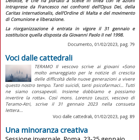
Deloitte, e che ha portato a scelte in linea con le azioni
intraprese da Francesco nei confronti dell’Opus Dei, della
Caritas internationalis, dell’Ordine di Malta e del movimento
di Comunione e liberazione.
La riorganizzazione è entrata in vigore il 31 gennaio e
sostituisce quella disposta da Giovanni Paolo II nel 1998.
Documento, 01/02/2023, pag. 79
Voci dalle cattedrali
TERAMO Il vescovo scrive ai giovani «Sono
molto amareggiato per le notizie di crescita
delle difficoltà delle nuove generazioni a vivere
questo nostro tempo. Tanti suicidi, tanti psicofarmaci… Tutti
ne siamo consapevoli. Insieme dobbiamo e possiamo
invertire la rotta». Così mons. Lorenzo Leuzzi, vescovo di
Teramo-Atri, scrive il 31 gennaio 2023 nella consueta
lettera...
Voci dalle cattedrali, 01/02/2023, pag. 89
Una minoranza creativa
Sessione invernale. Roma, 23-25 gennaio