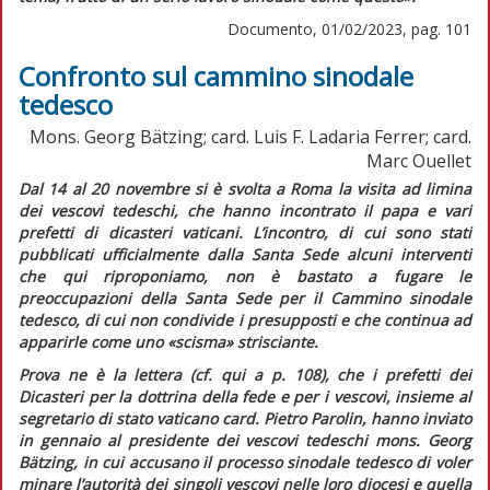
Documento, 01/02/2023, pag. 101
Confronto sul cammino sinodale
tedesco
Mons. Georg Bätzing; card. Luis F. Ladaria Ferrer; card.
Marc Ouellet
Dal 14 al 20 novembre si è svolta a Roma la visita
ad limina
dei vescovi tedeschi, che hanno incontrato il papa e vari
prefetti di dicasteri vaticani. L’incontro, di cui sono stati
pubblicati ufficialmente dalla Santa Sede alcuni interventi
che qui riproponiamo, non è bastato a fugare le
preoccupazioni della Santa Sede per il Cammino sinodale
tedesco, di cui non condivide i presupposti e che continua ad
apparirle come uno «scisma» strisciante.
Prova ne è la lettera (cf.
qui
a p. 108), che i prefetti dei
Dicasteri per la dottrina della fede e per i vescovi, insieme al
segretario di stato vaticano card. Pietro Parolin, hanno inviato
in gennaio al presidente dei vescovi tedeschi mons. Georg
Bätzing, in cui accusano il processo sinodale tedesco di voler
minare l’autorità dei singoli vescovi nelle loro diocesi e quella