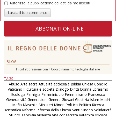
Autorizzo la pubblicazione dei dati da me inseriti
Lascia il tuo commento
ABBONATI ON-LINE
BLOG
In collaborazione con il Coordinamento teologhe italiane
TAGS
Abuso
Arte sacra
Attualità ecclesiale
Bibbia
Chiesa
Concilio
Vaticano II
Cultura e società
Dialogo
Diritti
Donna
Ebraismo
Ecologia
Famiglia
Femminicidio
Femminismo
Francesco
Generatività
Generazioni
Genere
Giovani
Giustizia
Islam
Madri
Mafia
Maschile
Ministeri
Minori
Politica
Politica
Ricerca
scientifica
Riforma
Riforma della Chiesa
Santi
Sinodo
Solidarietà
Stupro
Teologia
Violenza
Vita consacrata
paternità
società