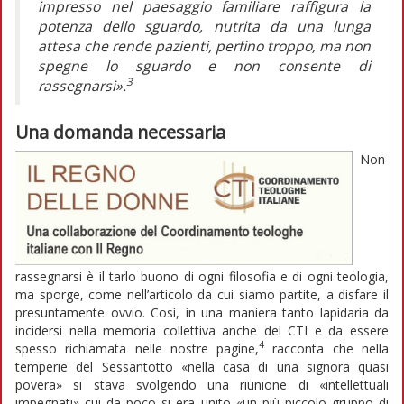
impresso nel paesaggio familiare raffigura la
potenza dello sguardo, nutrita da una lunga
attesa che rende pazienti, perfino troppo, ma non
spegne lo sguardo e non consente di
3
rassegnarsi».
Una domanda necessaria
Non
rassegnarsi è il tarlo buono di ogni filosofia e di ogni teologia,
ma sporge, come nell’articolo da cui siamo partite, a disfare il
presuntamente ovvio. Così, in una maniera tanto lapidaria da
incidersi nella memoria collettiva anche del CTI e da essere
4
spesso richiamata nelle nostre pagine,
racconta che nella
temperie del Sessantotto «nella casa di una signora quasi
povera» si stava svolgendo una riunione di «intellettuali
impegnati» cui da poco si era unito «un più piccolo gruppo di