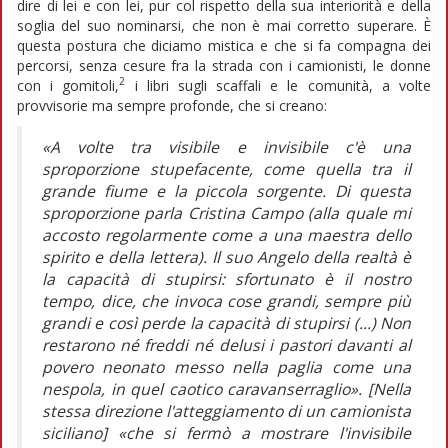
dire di lei e con lei, pur col rispetto della sua interiorità e della
soglia del suo nominarsi, che non è mai corretto superare. È
questa postura che diciamo mistica e che si fa compagna dei
percorsi, senza cesure fra la strada con i camionisti, le donne
2
con i gomitoli,
i libri sugli scaffali e le comunità, a volte
provvisorie ma sempre profonde, che si creano:
«A volte tra visibile e invisibile c'è una
sproporzione stupefacente, come quella tra il
grande fiume e la piccola sorgente. Di questa
sproporzione parla Cristina Campo (alla quale mi
accosto regolarmente come a una maestra dello
spirito e della lettera). Il suo Angelo della realtà è
la capacità di stupirsi: sfortunato è il nostro
tempo, dice, che invoca cose grandi, sempre più
grandi e così perde la capacità di stupirsi (...) Non
restarono né freddi né delusi i pastori davanti al
povero neonato messo nella paglia come una
nespola, in quel caotico caravanserraglio». [Nella
stessa direzione l'atteggiamento di un camionista
siciliano] «che si fermò a mostrare l'invisibile