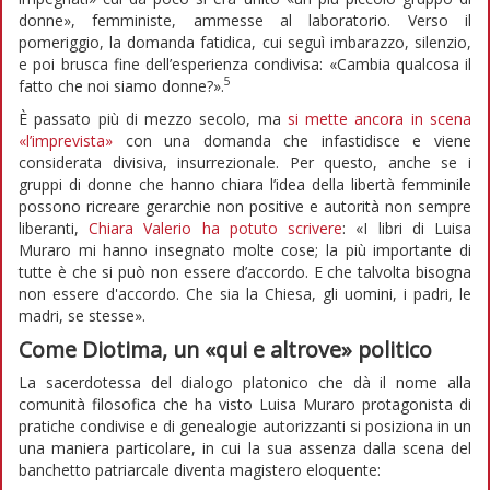
donne», femministe, ammesse al laboratorio. Verso il
pomeriggio, la domanda fatidica, cui seguì imbarazzo, silenzio,
e poi brusca fine dell’esperienza condivisa: «Cambia qualcosa il
5
fatto che noi siamo donne?».
È passato più di mezzo secolo, ma
si mette ancora in scena
«l’imprevista»
con una domanda che infastidisce e viene
considerata divisiva, insurrezionale. Per questo, anche se i
gruppi di donne che hanno chiara l’idea della libertà femminile
possono ricreare gerarchie non positive e autorità non sempre
liberanti,
Chiara Valerio ha potuto scrivere
: «I libri di Luisa
Muraro mi hanno insegnato molte cose; la più importante di
tutte è che si può non essere d’accordo. E che talvolta bisogna
non essere d'accordo. Che sia la Chiesa, gli uomini, i padri, le
madri, se stesse».
Come Diotima, un «qui e altrove» politico
La sacerdotessa del dialogo platonico che dà il nome alla
comunità filosofica che ha visto Luisa Muraro protagonista di
pratiche condivise e di genealogie autorizzanti si posiziona in un
una maniera particolare, in cui la sua assenza dalla scena del
banchetto patriarcale diventa magistero eloquente: