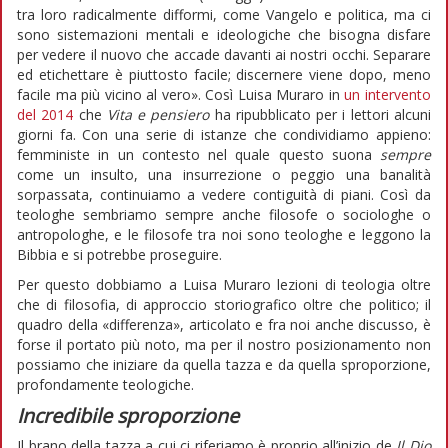
tra loro radicalmente difformi, come Vangelo e politica, ma ci
sono sistemazioni mentali e ideologiche che bisogna disfare
per vedere il nuovo che accade davanti ai nostri occhi. Separare
ed etichettare è piuttosto facile; discernere viene dopo, meno
facile ma più vicino al vero». Così Luisa Muraro in
un intervento
del 2014
che
Vita e pensiero
ha ripubblicato per i lettori alcuni
giorni fa. Con una serie di istanze che condividiamo appieno:
femministe in un contesto nel quale questo suona
sempre
come un insulto, una insurrezione o peggio una banalità
sorpassata, continuiamo a vedere contiguità di piani. Così da
teologhe sembriamo sempre anche filosofe o sociologhe o
antropologhe, e le filosofe tra noi sono teologhe e leggono la
Bibbia e si potrebbe proseguire.
Per questo dobbiamo a Luisa Muraro lezioni di teologia oltre
che di filosofia, di approccio storiografico oltre che politico; il
quadro della «differenza», articolato e fra noi anche discusso, è
forse il portato più noto, ma per il nostro posizionamento non
possiamo che iniziare da quella tazza e da quella sproporzione,
profondamente teologiche.
Incredibile sproporzione
Il brano della tazza a cui ci riferiamo è proprio all’inizio de
Il Dio