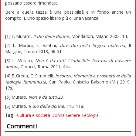
possano essere rimandate.
Bere a quella tazza è una possibilità e in fondo anche un
compito. E uno spazio libero più di una vacanza.
[1] L. Muraro,
Il Dio delle donne,
Mondadori, Milano 2003, 14.
[2] L. Muraro, L. Vantini,
Dire Dio nella lingua materna,
Il
Margine, Trento 2018, 46-51.
[3] L. Muraro,
Non è da tutti
.
L'indicibile fortuna di nascere
donna,
Carocci, Roma 2011, 44s.
[4] E. Green, C. Simonelli,
Incontri. Memorie e prospettive della
teologia femminista
, San Paolo, Cinisello Balsamo (MI) 2019,
17s.
[5] Muraro,
Non è da tutti
,28.
[6] Muraro,
Il dio delle donne,
116. 118.
Tag
Cultura e società
Donna
Genere
Teologia
Commenti