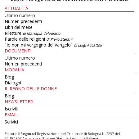
ATTUALITÀ
Ultimo numero
Numeri precedenti
Libri del mese
Riletture
di Mariapia Veladiano
Parole delle religioni
di Piero Stefani
"Io non mi vergogno del Vangelo"
di Luigi Accattoli
DOCUMENTI
Ultimo numero
Numeri precedenti
MORALIA
Blog
Dialoghi
IL REGNO DELLE DONNE
Blog
NEWSLETTER
Iscriviti
EMAIL
Scrivici
Editore
Il Regno srl
Registrazione del Tribunale di Bologna N. 2237 del
24.10.1957 Associato all’Unione Stampa Periodica Italiana