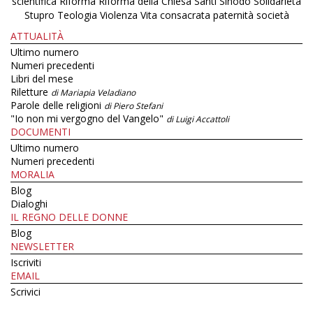
scientifica
Riforma
Riforma della Chiesa
Santi
Sinodo
Solidarietà
Stupro
Teologia
Violenza
Vita consacrata
paternità
società
ATTUALITÀ
Ultimo numero
Numeri precedenti
Libri del mese
Riletture
di Mariapia Veladiano
Parole delle religioni
di Piero Stefani
"Io non mi vergogno del Vangelo"
di Luigi Accattoli
DOCUMENTI
Ultimo numero
Numeri precedenti
MORALIA
Blog
Dialoghi
IL REGNO DELLE DONNE
Blog
NEWSLETTER
Iscriviti
EMAIL
Scrivici