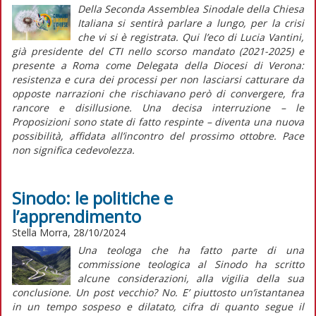
Della Seconda Assemblea Sinodale della Chiesa
Italiana si sentirà parlare a lungo, per la crisi
che vi si è registrata. Qui l’eco di Lucia Vantini,
già presidente del CTI nello scorso mandato (2021-2025) e
presente a Roma come Delegata della Diocesi di Verona:
resistenza e cura dei processi per non lasciarsi catturare da
opposte narrazioni che rischiavano però di convergere, fra
rancore e disillusione. Una decisa interruzione – le
Proposizioni sono state di fatto respinte – diventa una nuova
possibilità, affidata all’incontro del prossimo ottobre. Pace
non significa cedevolezza.
Sinodo: le politiche e
l’apprendimento
Stella Morra, 28/10/2024
Una teologa che ha fatto parte di una
commissione teologica al Sinodo ha scritto
alcune considerazioni, alla vigilia della sua
conclusione. Un post vecchio? No. E’ piuttosto un’istantanea
in un tempo sospeso e dilatato, cifra di quanto segue il