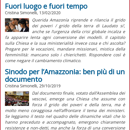
Fuori luogo e fuori tempo
Cristina Simonelli, 13/02/2020
Querida Amazonía
riprende e rilancia il grido
dei poveri / grido della terra di
Laudato si’
,
anche se l’urgenza della crisi globale incalza e
fa apparire lenta ogni conversione dei modelli. Il capitolo
sulla Chiesa e la sua ministerialità invece cosa e chi ascolta?
Pregare per le vocazioni, mandare missionari, mistica della
femminilità: mancano solo i chierichetti. Rispondere così è
come negare il cambiamento climatico.
Sinodo per l’Amazzonia: ben più di un
documento
Cristina Simonelli, 29/10/2019
Dal documento finale, votato dall’Assemblea dei
vescovi, emerge una Chiesa che assume con
forza il grido dei poveri e della terra, ma è
molto meno coraggiosa nell’affrontare il tema dei ministeri.
Se leggiamo il testo nel quadro delle dinamiche vitali che lo
hanno preceduto e accompagnato, emergono chiaramente
resistenze e non-detti, ma anche la forza di una conversione