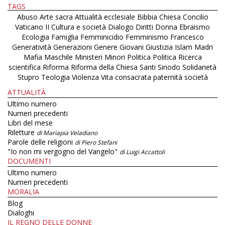
TAGS
Abuso
Arte sacra
Attualità ecclesiale
Bibbia
Chiesa
Concilio
Vaticano II
Cultura e società
Dialogo
Diritti
Donna
Ebraismo
Ecologia
Famiglia
Femminicidio
Femminismo
Francesco
Generatività
Generazioni
Genere
Giovani
Giustizia
Islam
Madri
Mafia
Maschile
Ministeri
Minori
Politica
Politica
Ricerca
scientifica
Riforma
Riforma della Chiesa
Santi
Sinodo
Solidarietà
Stupro
Teologia
Violenza
Vita consacrata
paternità
società
ATTUALITÀ
Ultimo numero
Numeri precedenti
Libri del mese
Riletture
di Mariapia Veladiano
Parole delle religioni
di Piero Stefani
"Io non mi vergogno del Vangelo"
di Luigi Accattoli
DOCUMENTI
Ultimo numero
Numeri precedenti
MORALIA
Blog
Dialoghi
IL REGNO DELLE DONNE