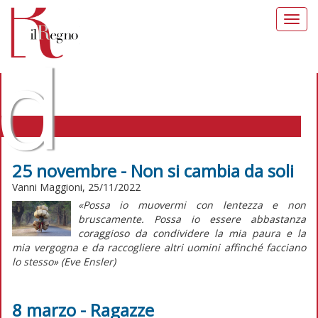
Toggl
navig
d
25 novembre - Non si cambia da soli
Vanni Maggioni, 25/11/2022
IL REGNO DELLE DONNE TAG:
«Possa io muovermi con lentezza e non
GENERAZIONI
bruscamente. Possa io essere abbastanza
coraggioso da condividere la mia paura e la
mia vergogna e da raccogliere altri uomini affinché facciano
lo stesso»
(Eve Ensler)
8 marzo - Ragazze