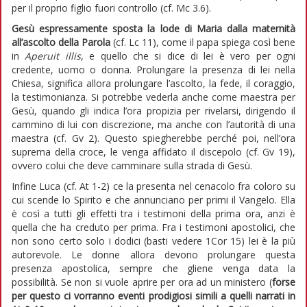
per il proprio figlio fuori controllo (cf. Mc 3.6).
Gesù espressamente sposta la lode di Maria dalla maternità
all’ascolto della Parola
(cf. Lc 11), come il papa spiega così bene
in
Aperuit illis
, e quello che si dice di lei è vero per ogni
credente, uomo o donna. Prolungare la presenza di lei nella
Chiesa, significa allora prolungare l’ascolto, la fede, il coraggio,
la testimonianza. Si potrebbe vederla anche come maestra per
Gesù, quando gli indica l’ora propizia per rivelarsi, dirigendo il
cammino di lui con discrezione, ma anche con l’autorità di una
maestra (cf. Gv 2). Questo spiegherebbe perché poi, nell’ora
suprema della croce, le venga affidato il discepolo (cf. Gv 19),
ovvero colui che deve camminare sulla strada di Gesù.
Infine Luca (cf. At 1-2) ce la presenta nel cenacolo fra coloro su
cui scende lo Spirito e che annunciano per primi il Vangelo. Ella
è così a tutti gli effetti tra i testimoni della prima ora, anzi è
quella che ha creduto per prima. Fra i testimoni apostolici, che
non sono certo solo i dodici (basti vedere 1Cor 15) lei è la più
autorevole. Le donne allora devono prolungare questa
presenza apostolica, sempre che gliene venga data la
possibilità. Se non si vuole aprire per ora ad un ministero (
forse
per questo ci vorranno eventi prodigiosi simili a quelli narrati in