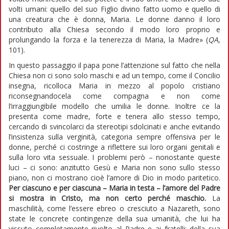
volti umani: quello del suo Figlio divino fatto uomo e quello di
una creatura che è donna, Maria. Le donne danno il loro
contributo alla Chiesa secondo il modo loro proprio e
prolungando la forza e la tenerezza di Maria, la Madre» (
QA
,
101).
In questo passaggio il papa pone l’attenzione sul fatto che nella
Chiesa non ci sono solo maschi e ad un tempo, come il Concilio
insegna, ricolloca Maria in mezzo al popolo cristiano
riconsegnandocela come compagna e non come
l’irraggiungibile modello che umilia le donne. Inoltre ce la
presenta come madre, forte e tenera allo stesso tempo,
cercando di svincolarci da stereotipi sdolcinati e anche evitando
l’insistenza sulla verginità, categoria sempre offensiva per le
donne, perché ci costringe a riflettere sui loro organi genitali e
sulla loro vita sessuale. I problemi però – nonostante queste
luci – ci sono: anzitutto Gesù e Maria non sono sullo stesso
piano, non ci mostrano cioè l’amore di Dio in modo paritetico.
Per ciascuno e per ciascuna – Maria in testa – l’amore del Padre
si mostra in Cristo, ma non certo perché maschio.
La
maschilità, come l’essere ebreo o cresciuto a Nazareth, sono
state le concrete contingenze della sua umanità, che lui ha
vissuto completamente rivolto al Padre e ai fratelli: della sua