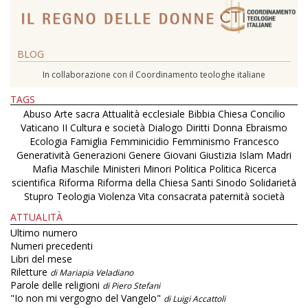
BLOG
In collaborazione con il Coordinamento teologhe italiane
TAGS
Abuso
Arte sacra
Attualità ecclesiale
Bibbia
Chiesa
Concilio
Vaticano II
Cultura e società
Dialogo
Diritti
Donna
Ebraismo
Ecologia
Famiglia
Femminicidio
Femminismo
Francesco
Generatività
Generazioni
Genere
Giovani
Giustizia
Islam
Madri
Mafia
Maschile
Ministeri
Minori
Politica
Politica
Ricerca
scientifica
Riforma
Riforma della Chiesa
Santi
Sinodo
Solidarietà
Stupro
Teologia
Violenza
Vita consacrata
paternità
società
ATTUALITÀ
Ultimo numero
Numeri precedenti
Libri del mese
Riletture
di Mariapia Veladiano
Parole delle religioni
di Piero Stefani
"Io non mi vergogno del Vangelo"
di Luigi Accattoli