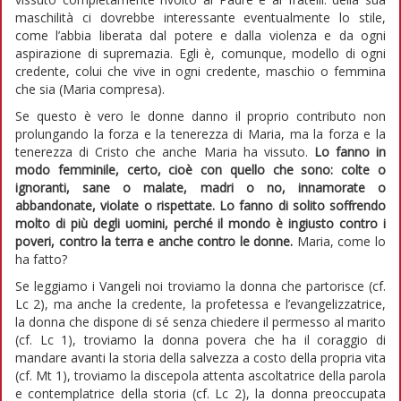
maschilità ci dovrebbe interessante eventualmente lo stile,
come l’abbia liberata dal potere e dalla violenza e da ogni
aspirazione di supremazia. Egli è, comunque, modello di ogni
credente, colui che vive in ogni credente, maschio o femmina
che sia (Maria compresa).
Se questo è vero le donne danno il proprio contributo non
prolungando la forza e la tenerezza di Maria, ma la forza e la
tenerezza di Cristo che anche Maria ha vissuto.
Lo fanno in
modo femminile, certo, cioè con quello che sono: colte o
ignoranti, sane o malate, madri o no, innamorate o
abbandonate, violate o rispettate. Lo fanno di solito soffrendo
molto di più degli uomini, perché il mondo è ingiusto contro i
poveri, contro la terra e anche contro le donne.
Maria, come lo
ha fatto?
Se leggiamo i Vangeli noi troviamo la donna che partorisce (cf.
Lc 2), ma anche la credente, la profetessa e l’evangelizzatrice,
la donna che dispone di sé senza chiedere il permesso al marito
(cf. Lc 1), troviamo la donna povera che ha il coraggio di
mandare avanti la storia della salvezza a costo della propria vita
(cf. Mt 1), troviamo la discepola attenta ascoltatrice della parola
e contemplatrice della storia (cf. Lc 2), la donna preoccupata