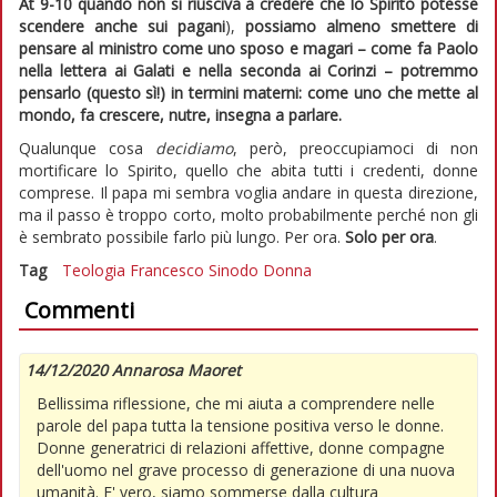
At 9-10 quando non si riusciva a credere che lo Spirito potesse
scendere anche sui pagani
),
possiamo almeno smettere di
pensare al ministro come uno sposo e magari – come fa Paolo
nella lettera ai Galati e nella seconda ai Corinzi – potremmo
pensarlo (questo sì!) in termini materni: come uno che mette al
mondo, fa crescere, nutre, insegna a parlare.
Qualunque cosa
decidiamo
, però, preoccupiamoci di non
mortificare lo Spirito, quello che abita tutti i credenti, donne
comprese. Il papa mi sembra voglia andare in questa direzione,
ma il passo è troppo corto, molto probabilmente perché non gli
è sembrato possibile farlo più lungo. Per ora.
Solo per ora
.
Tag
Teologia
Francesco
Sinodo
Donna
Commenti
14/12/2020 Annarosa Maoret
Bellissima riflessione, che mi aiuta a comprendere nelle
parole del papa tutta la tensione positiva verso le donne.
Donne generatrici di relazioni affettive, donne compagne
dell'uomo nel grave processo di generazione di una nuova
umanità. E' vero, siamo sommerse dalla cultura