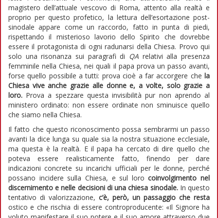
magistero dell’attuale vescovo di Roma, attento alla realtà e
proprio per questo profetico, la lettura dell’esortazione post-
sinodale appare come un raccordo, fatto in punta di piedi,
rispettando il misterioso lavorio dello Spirito che dovrebbe
essere il protagonista di ogni radunarsi della Chiesa. Provo qui
solo una risonanza sui paragrafi di
QA
relativi alla presenza
femminile nella Chiesa, nei quali il papa prova un passo avanti,
forse quello possibile a tutti: prova cioè a far accorgere che
la
Chiesa vive anche grazie alle donne e, a volte, solo grazie a
loro.
Prova a spezzare questa invisibilità pur non aprendo al
ministero ordinato: non essere ordinate non sminuisce quello
che siamo nella Chiesa.
Il fatto che questo riconoscimento possa sembrarmi un passo
avanti la dice lunga su quale sia la nostra situazione ecclesiale,
ma questa è la realtà. E il papa ha cercato di dire quello che
poteva essere realisticamente fatto, finendo per dare
indicazioni concrete su incarichi ufficiali per le donne, perché
possano incidere sulla Chiesa, e sul loro
coinvolgimento nel
discernimento e nelle decisioni di una chiesa sinodale.
In questo
tentativo di valorizzazione,
c’è, però, un passaggio che resta
ostico e che rischia di essere controproducente: «Il Signore ha
voluto manifestare il suo potere e il suo amore attraverso due