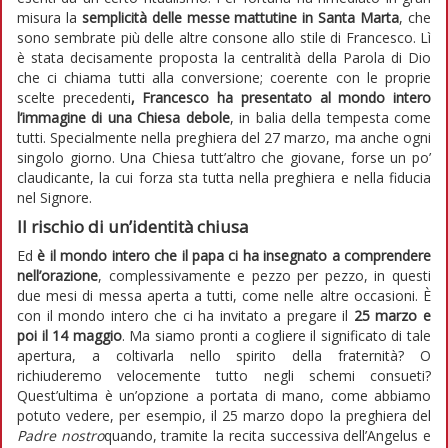
misura la
semplicità delle messe mattutine in Santa Marta
, che
sono sembrate più delle altre consone allo stile di Francesco. Lì
è stata decisamente proposta la centralità della Parola di Dio
che ci chiama tutti alla conversione; coerente con le proprie
scelte precedenti
, Francesco ha presentato al mondo intero
l’immagine di una Chiesa debole
, in balia della tempesta come
tutti. Specialmente nella preghiera del 27 marzo, ma anche ogni
singolo giorno. Una Chiesa tutt’altro che giovane, forse un po’
claudicante, la cui forza sta tutta nella preghiera e nella fiducia
nel Signore.
Il rischio di un’identità chiusa
Ed
è il mondo intero che il papa ci ha insegnato a comprendere
nell’orazione
, complessivamente e pezzo per pezzo, in questi
due mesi di messa aperta a tutti, come nelle altre occasioni. È
con il mondo intero che ci ha invitato a pregare il
25 marzo e
poi il 14 maggio
. Ma siamo pronti a cogliere il significato di tale
apertura, a coltivarla nello spirito della fraternità? O
richiuderemo velocemente tutto negli schemi consueti?
Quest’ultima è un’opzione a portata di mano, come abbiamo
potuto vedere, per esempio, il 25 marzo dopo la preghiera del
Padre nostro
quando, tramite la recita successiva dell’Angelus e