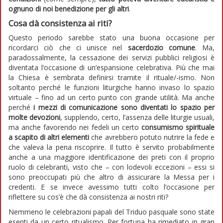
ognuno di noi benedizione per gli altri
.
Cosa dà consistenza ai riti?
Questo periodo sarebbe stato una buona occasione per
ricordarci ciò che ci unisce nel
sacerdozio comune
. Ma,
paradossalmente, la cessazione dei servizi pubblici religiosi è
diventata l’occasione di un’espansione celebrativa. Più che mai
la Chiesa è sembrata definirsi tramite il rituale/-ismo. Non
soltanto perché le funzioni liturgiche hanno invaso lo spazio
virtuale – fino ad un certo punto con grande utilità. Ma anche
perché
i mezzi di comunicazione sono diventati lo spazio per
molte devozioni
, supplendo, certo, l’assenza delle liturgie usuali,
ma anche favorendo nei fedeli un certo
consumismo spirituale
a scapito di altri elementi
che avrebbero potuto nutrire la fede e
che valeva la pena riscoprire. Il tutto è servito probabilmente
anche a una maggiore identificazione dei preti con il proprio
ruolo di celebranti, visto che – con lodevoli eccezioni – essi si
sono preoccupati più che altro di assicurare la Messa per i
credenti. E se invece avessimo tutti colto l’occasione per
riflettere su cos’è che dà consistenza ai nostri riti?
Nemmeno le celebrazioni papali del Triduo pasquale sono state
esenti da un certo ritualismo. Per fortuna ha rimediato in gran