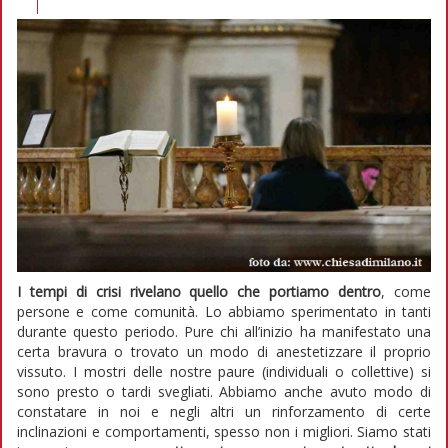
I tempi di crisi rivelano quello che portiamo dentro
, come
persone e come comunità. Lo abbiamo sperimentato in tanti
durante questo periodo. Pure chi all’inizio ha manifestato una
certa bravura o trovato un modo di anestetizzare il proprio
vissuto. I mostri delle nostre paure (individuali o collettive) si
sono presto o tardi svegliati. Abbiamo anche avuto modo di
constatare in noi e negli altri un rinforzamento di certe
inclinazioni e comportamenti, spesso non i migliori. Siamo stati