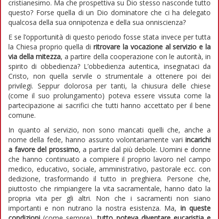
cristianesimo. Ma che prospettiva su Dio stesso nasconde tutto
questo? Forse quella di un Dio dominatore che ci ha delegato
qualcosa della sua onnipotenza e della sua onniscienza?
E se l’opportunità di questo periodo fosse stata invece per tutta
la Chiesa proprio quella di
ritrovare la vocazione al servizio e la
via della mitezza
, a partire della cooperazione con le autorità, in
spirito di obbedienza? L’obbedienza autentica, insegnataci da
Cristo, non quella servile o strumentale a ottenere poi dei
privilegi. Seppur dolorosa per tanti, la chiusura delle chiese
(come il suo prolungamento) poteva essere vissuta come la
partecipazione ai sacrifici che tutti hanno accettato per il bene
comune.
In quanto al servizio, non sono mancati quelli che, anche a
nome della fede, hanno assunto volontariamente vari
incarichi
a favore del prossimo
, a partire dal più debole. Uomini e donne
che hanno continuato a compiere il proprio lavoro nel campo
medico, educativo, sociale, amministrativo, pastorale ecc. con
dedizione, trasformando il tutto in preghiera. Persone che,
piuttosto che rimpiangere la vita sacramentale, hanno dato la
propria vita per gli altri. Non che i sacramenti non siano
importanti e non nutrano la nostra esistenza. Ma,
in queste
condizioni
(come sempre),
tutto poteva diventare eucaristia e