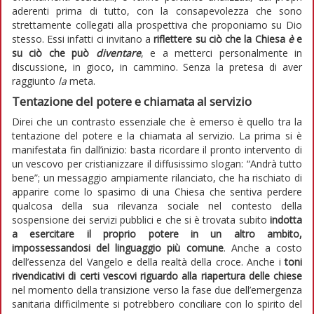
aderenti prima di tutto, con la consapevolezza che sono
strettamente collegati alla prospettiva che proponiamo su Dio
stesso. Essi infatti ci invitano a
riflettere su ciò che la Chiesa
è
e
su ciò che può
diventare
, e a metterci personalmente in
discussione, in gioco, in cammino. Senza la pretesa di aver
raggiunto
la
meta.
Tentazione del potere e chiamata al servizio
Direi che un contrasto essenziale che è emerso è quello tra la
tentazione del potere e la chiamata al servizio. La prima si è
manifestata fin dall’inizio: basta ricordare il pronto intervento di
un vescovo per cristianizzare il diffusissimo slogan: “Andrà tutto
bene”; un messaggio ampiamente rilanciato, che ha rischiato di
apparire come lo spasimo di una Chiesa che sentiva perdere
qualcosa della sua rilevanza sociale nel contesto della
sospensione dei servizi pubblici e che si è trovata subito
indotta
a esercitare il proprio potere in un altro ambito,
impossessandosi del linguaggio più comune
. Anche a costo
dell’essenza del Vangelo e della realtà della croce. Anche i
toni
rivendicativi di certi vescovi riguardo alla riapertura delle chiese
nel momento della transizione verso la fase due dell’emergenza
sanitaria difficilmente si potrebbero conciliare con lo spirito del