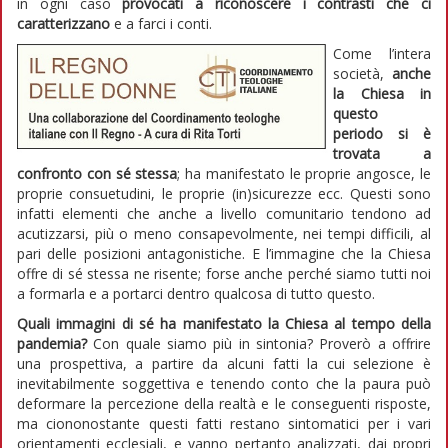
in ogni caso
provocati a riconoscere i contrasti che ci
caratterizzano
e a farci i conti.
Come l’intera
società,
anche
la Chiesa in
questo
periodo si è
trovata a
confronto con sé stessa
; ha manifestato le proprie angosce, le
proprie consuetudini, le proprie (in)sicurezze ecc. Questi sono
infatti elementi che anche a livello comunitario tendono ad
acutizzarsi, più o meno consapevolmente, nei tempi difficili, al
pari delle posizioni antagonistiche. E l’immagine che la Chiesa
offre di sé stessa ne risente; forse anche perché siamo tutti noi
a formarla e a portarci dentro qualcosa di tutto questo.
Quali immagini di sé ha manifestato la Chiesa al tempo della
pandemia?
Con quale siamo più in sintonia? Proverò a offrire
una prospettiva, a partire da alcuni fatti la cui selezione è
inevitabilmente soggettiva e tenendo conto che la paura può
deformare la percezione della realtà e le conseguenti risposte,
ma ciononostante questi fatti restano sintomatici per i vari
orientamenti ecclesiali, e vanno pertanto analizzati, dai propri