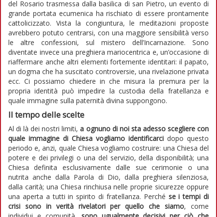
del Rosario trasmessa dalla basilica di san Pietro, un evento di
grande portata ecumenica ha rischiato di essere prontamente
cattolicizzato. Vista la congiuntura, le meditazioni proposte
avrebbero potuto centrarsi, con una maggiore sensibilità verso
le altre confessioni, sul mistero dell’Incarnazione. Sono
diventate invece una preghiera mariocentrica e, un’occasione di
riaffermare anche altri elementi fortemente identitari: il papato,
un dogma che ha suscitato controversie, una rivelazione privata
ecc. Ci possiamo chiedere in che misura la premura per la
propria identità può impedire la custodia della fratellanza e
quale immagine sulla paternità divina suppongono.
Il tempo delle scelte
Al di là dei nostri limiti,
a ognuno di noi sta adesso scegliere con
quale immagine di Chiesa vogliamo identificarci
dopo questo
periodo e, anzi, quale Chiesa vogliamo costruire: una Chiesa del
potere e dei privilegi o una del servizio, della disponibilità; una
Chiesa definita esclusivamente dalle sue cerimonie o una
nutrita anche dalla Parola di Dio, dalla preghiera silenziosa,
dalla carità; una Chiesa rinchiusa nelle proprie sicurezze oppure
una aperta a tutti in spirito di fratellanza. Perché
se i tempi di
crisi sono in verità rivelatori per quello che siamo
, come
individui e comunità,
sono ugualmente decisivi per ciò che