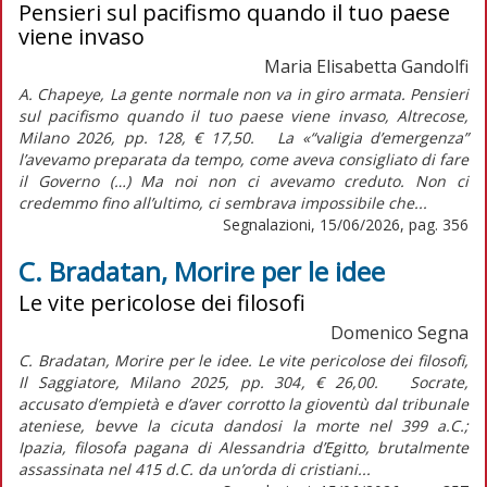
Pensieri sul pacifismo quando il tuo paese
viene invaso
Maria Elisabetta Gandolfi
A. Chapeye, La gente normale non va in giro armata. Pensieri
sul pacifismo quando il tuo paese viene invaso, Altrecose,
Milano 2026, pp. 128, € 17,50. La «“valigia d’emergenza”
l’avevamo preparata da tempo, come aveva consigliato di fare
il Governo (…) Ma noi non ci avevamo creduto. Non ci
credemmo fino all’ultimo, ci sembrava impossibile che...
Segnalazioni, 15/06/2026, pag. 356
C. Bradatan, Morire per le idee
Le vite pericolose dei filosofi
Domenico Segna
C. Bradatan, Morire per le idee. Le vite pericolose dei filosofi,
Il Saggiatore, Milano 2025, pp. 304, € 26,00. Socrate,
accusato d’empietà e d’aver corrotto la gioventù dal tribunale
ateniese, bevve la cicuta dandosi la morte nel 399 a.C.;
Ipazia, filosofa pagana di Alessandria d’Egitto, brutalmente
assassinata nel 415 d.C. da un’orda di cristiani...