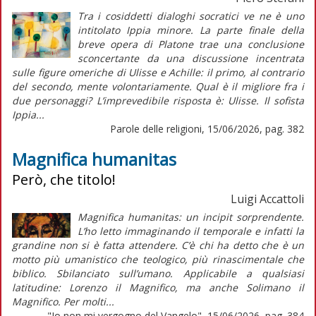
Tra i cosiddetti dialoghi socratici ve ne è uno
intitolato Ippia minore. La parte finale della
breve opera di Platone trae una conclusione
sconcertante da una discussione incentrata
sulle figure omeriche di Ulisse e Achille: il primo, al contrario
del secondo, mente volontariamente. Qual è il migliore fra i
due personaggi? L’imprevedibile risposta è: Ulisse. Il sofista
Ippia...
Parole delle religioni, 15/06/2026, pag. 382
Magnifica humanitas
Però, che titolo!
Luigi Accattoli
Magnifica humanitas: un incipit sorprendente.
L’ho letto immaginando il temporale e infatti la
grandine non si è fatta attendere. C’è chi ha detto che è un
motto più umanistico che teologico, più rinascimentale che
biblico. Sbilanciato sull’umano. Applicabile a qualsiasi
latitudine: Lorenzo il Magnifico, ma anche Solimano il
Magnifico. Per molti...
"Io non mi vergogno del Vangelo", 15/06/2026, pag. 384