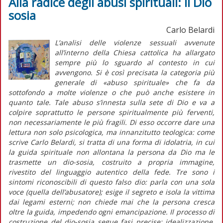
Alla radice degli abusi spirituali: il Dio
sosia
Carlo Belardi
L’analisi delle violenze sessuali avvenute
all’interno della Chiesa cattolica ha allargato
sempre più lo sguardo al contesto in cui
avvengono. Si è così precisata la categoria più
generale di «abuso spirituale» che fa da
sottofondo a molte violenze o che può anche esistere in
quanto tale. Tale abuso s’innesta sulla sete di Dio e va a
colpire soprattutto le persone spiritualmente più ferventi,
non necessariamente le più fragili. Di esso occorre dare una
lettura non solo psicologica, ma innanzitutto teologica: come
scrive Carlo Belardi, si tratta di una forma di idolatria, in cui
la guida spirituale non allontana la persona da Dio ma le
trasmette un
dio-sosia,
costruito a propria immagine,
rivestito del linguaggio autentico della fede. Tre sono i
sintomi riconoscibili di questo falso dio: parla con una sola
voce (quella dell’abusatore); esige il segreto e isola la vittima
dai legami esterni; non chiede mai che la persona cresca
oltre la guida, impedendo ogni emancipazione. Il processo di
costruzione del dio-sosia segue fasi precise: idealizzazione,