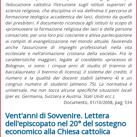
l’educazione cattolica l’Istruzione sugli istituti superiori di
scienze religiose, che disciplina in via definitiva il percorso di
formazione teologica accademica dei laici, distinto da quello
dei presbiteri. Il documento riconosce agli istituti lo scopo di
«promuovere la formazione religiosa dei laici e delle persone
consacrate, per una loro più cosciente e attiva partecipazione
ai compiti di evangelizzazione nel mondo attuale, favorendo
anche l’assunzione di impieghi professionali nella vita
ecclesiale e nell’animazione cristiana della società». Fra le
caratteristiche maggiori, legate al cosiddetto «processo di
Bologna», vi sono: i cinque anni di studio (il triennio di
baccalaureato; il biennio di licenza), il sistema dei crediti, il
numero e la qualità dei docenti stabili (almeno 4) e un
congruo numero di studenti (almeno 75). La normativa è
universale, ma non tocca alcune specifiche situazioni locali
(per es. Germania, Svizzera e Austria, Stati Uniti ecc.).
Documento, 01/10/2008, pag. 534
Vent'anni di Sovvenire. Lettera
dell'episcopato nel 20° del sostegno
economico alla Chiesa cattolica