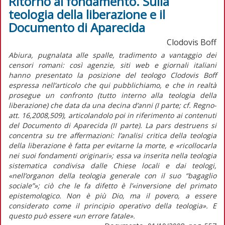
Ritorno al fondamento. Sulla
teologia della liberazione e il
Documento di Aparecida
Clodovis Boff
Abiura, pugnalata alle spalle, tradimento a vantaggio dei
censori romani: così agenzie, siti web e giornali italiani
hanno presentato la posizione del teologo Clodovis Boff
espressa nell’articolo che qui pubblichiamo, e che in realtà
prosegue un confronto (tutto interno alla teologia della
liberazione) che data da una decina d’anni (I parte; cf. Regno-
att. 16,2008,509), articolandolo poi in riferimento ai contenuti
del Documento di Aparecida (II parte). La pars destruens si
concentra su tre affermazioni: l’analisi critica della teologia
della liberazione è fatta per evitarne la morte, e «ricollocarla
nei suoi fondamenti originari»; essa va inserita nella teologia
sistematica condivisa dalle Chiese locali e dai teologi,
«nell’organon della teologia generale con il suo “bagaglio
sociale”»; ciò che le fa difetto è l’«inversione del primato
epistemologico. Non è più Dio, ma il povero, a essere
considerato come il principio operativo della teologia». E
questo può essere «un errore fatale».