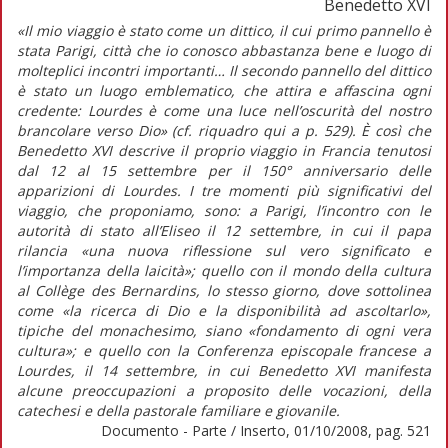
Benedetto XVI
«Il mio viaggio è stato come un dittico, il cui primo pannello è
stata Parigi, città che io conosco abbastanza bene e luogo di
molteplici incontri importanti… Il secondo pannello del dittico
è stato un luogo emblematico, che attira e affascina ogni
credente: Lourdes è come una luce nell’oscurità del nostro
brancolare verso Dio» (cf. riquadro qui a p. 529). È così che
Benedetto XVI descrive il proprio viaggio in Francia tenutosi
dal 12 al 15 settembre per il 150° anniversario delle
apparizioni di Lourdes. I tre momenti più significativi del
viaggio, che proponiamo, sono: a Parigi, l’incontro con le
autorità di stato all’Eliseo il 12 settembre, in cui il papa
rilancia «una nuova riflessione sul vero significato e
l’importanza della laicità»; quello con il mondo della cultura
al Collège des Bernardins, lo stesso giorno, dove sottolinea
come «la ricerca di Dio e la disponibilità ad ascoltarlo»,
tipiche del monachesimo, siano «fondamento di ogni vera
cultura»; e quello con la Conferenza episcopale francese a
Lourdes, il 14 settembre, in cui Benedetto XVI manifesta
alcune preoccupazioni a proposito delle vocazioni, della
catechesi e della pastorale familiare e giovanile.
Documento - Parte / Inserto, 01/10/2008, pag. 521