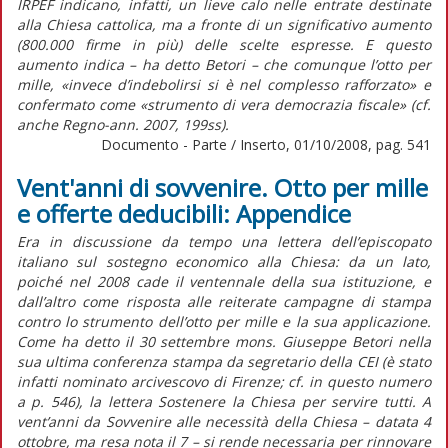
IRPEF indicano, infatti, un lieve calo nelle entrate destinate
alla Chiesa cattolica, ma a fronte di un significativo aumento
(800.000 firme in più) delle scelte espresse. E questo
aumento indica – ha detto Betori – che comunque l’otto per
mille, «invece d’indebolirsi si è nel complesso rafforzato» e
confermato come «strumento di vera democrazia fiscale» (cf.
anche Regno-ann. 2007, 199ss).
Documento - Parte / Inserto, 01/10/2008, pag. 541
Vent'anni di sovvenire. Otto per mille
e offerte deducibili: Appendice
Era in discussione da tempo una lettera dell’episcopato
italiano sul sostegno economico alla Chiesa: da un lato,
poiché nel 2008 cade il ventennale della sua istituzione, e
dall’altro come risposta alle reiterate campagne di stampa
contro lo strumento dell’otto per mille e la sua applicazione.
Come ha detto il 30 settembre mons. Giuseppe Betori nella
sua ultima conferenza stampa da segretario della CEI (è stato
infatti nominato arcivescovo di Firenze; cf. in questo numero
a p. 546), la lettera Sostenere la Chiesa per servire tutti. A
vent’anni da Sovvenire alle necessità della Chiesa – datata 4
ottobre, ma resa nota il 7 – si rende necessaria per rinnovare