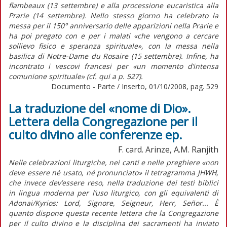
flambeaux (13 settembre) e alla processione eucaristica alla
Prarie (14 settembre). Nello stesso giorno ha celebrato la
messa per il 150° anniversario delle apparizioni nella Prarie e
ha poi pregato con e per i malati «che vengono a cercare
sollievo fisico e speranza spirituale», con la messa nella
basilica di Notre-Dame du Rosaire (15 settembre). Infine, ha
incontrato i vescovi francesi per «un momento d’intensa
comunione spirituale» (cf. qui a p. 527).
Documento - Parte / Inserto, 01/10/2008, pag. 529
La traduzione del «nome di Dio».
Lettera della Congregazione per il
culto divino alle conferenze ep.
F. card. Arinze, A.M. Ranjith
Nelle celebrazioni liturgiche, nei canti e nelle preghiere «non
deve essere né usato, né pronunciato» il tetragramma JHWH,
che invece dev’essere reso, nella traduzione dei testi biblici
in lingua moderna per l’uso liturgico, con gli equivalenti di
Adonai/Kyrios: Lord, Signore, Seigneur, Herr, Señor... È
quanto dispone questa recente lettera che la Congregazione
per il culto divino e la disciplina dei sacramenti ha inviato