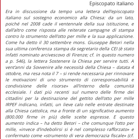
Episcopato italiano
Era in discussione da tempo una lettera dell’episcopato
italiano sul sostegno economico alla Chiesa: da un lato,
poiché nel 2008 cade il ventennale della sua istituzione, e
dall’altro come risposta alle reiterate campagne di stampa
contro lo strumento dell’otto per mille e la sua applicazione.
Come ha detto il 30 settembre mons. Giuseppe Betori nella
sua ultima conferenza stampa da segretario della CEI (è stato
infatti nominato arcivescovo di Firenze; cf. in questo numero
a p. 546), la lettera Sostenere la Chiesa per servire tutti. A
vent’anni da Sovvenire alle necessità della Chiesa – datata 4
ottobre, ma resa nota il 7 – si rende necessaria per rinnovare
le motivazioni di uno strumento di corresponsabilità e
condivisione delle risorse» all’interno della comunità
ecclesiale. I dati più recenti sul numero delle firme dei
cittadini per la destinazione del gettito dell’otto per mille
IRPEF indicano, infatti, un lieve calo nelle entrate destinate
alla Chiesa cattolica, ma a fronte di un significativo aumento
(800.000 firme in più) delle scelte espresse. E questo
aumento indica – ha detto Betori – che comunque l’otto per
mille, «invece d’indebolirsi si è nel complesso rafforzato» e
confermato come «strumento di vera democrazia fiscale» (cf.