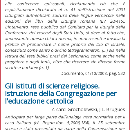
alle conferenze episcopali, richiamando ciò che è
esplicitamente dichiarato al n. 41 dell’istruzione del 2001
Liturgiam authenticam sull’uso delle lingue vernacole nelle
edizioni dei libri della Liturgia romana (EV 20/415).
L’intervento, reso pubblico dal Comitato per la liturgia della
Conferenza dei vescovi degli Stati Uniti, si deve al fatto che,
«nonostante questa chiara norma, in anni recenti è invalsa la
pratica di pronunciare il nome proprio del Dio di Israele,
conosciuto come santo o divino tetragrammaton, (...) sia nella
lettura dei testi biblici presi dal Lezionario, come anche nelle
preghiere e negli inni», oltre che ricorrere «in diverse forme
scritte e parlate» (n. 1).
Documento, 01/10/2008, pag. 532
Gli istituti di scienze religiose.
Istruzione della Congregazione per
l'educazione cattolica
Z. card. Grocholewski, J.L. Brugues
Anticipata per larga parte dall’analoga nota normativa per il
caso italiano (cf. Regno-doc. 5,2006,184), il 25 settembre
scorso è stata presentata da parte della Congregazione per