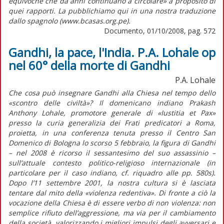
equivoche che da anni continuano a circolare» a proposito di
quei rapporti. La pubblichiamo qui in una nostra traduzione
dallo spagnolo (www.bcasas.org.pe).
Documento, 01/10/2008, pag. 572
Gandhi, la pace, l'India. P.A. Lohale op
nel 60° della morte di Gandhi
P.A. Lohale
Che cosa può insegnare Gandhi alla Chiesa nel tempo dello
«scontro delle civiltà»? Il domenicano indiano Prakash
Anthony Lohale, promotore generale di «Iustitia et Pax»
presso la curia generalizia dei Frati predicatori a Roma,
proietta, in una conferenza tenuta presso il Centro San
Domenico di Bologna lo scorso 5 febbraio, la figura di Gandhi
– nel 2008 è ricorso il sessantesimo del suo assassinio –
sull’attuale contesto politico-religioso internazionale (in
particolare per il caso indiano, cf. riquadro alle pp. 580s).
Dopo l’11 settembre 2001, la nostra cultura si è lasciata
tentare dal mito della «violenza redentiva». Di fronte a ciò la
vocazione della Chiesa è di essere verbo di non violenza: non
semplice rifiuto dell’aggressione, ma via per il cambiamento
della società, valorizzando i migliori impulsi degli avversari e