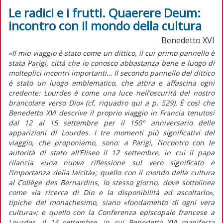
Le radici e i frutti. Quaerere Deum:
incontro con il mondo della cultura
Benedetto XVI
«Il mio viaggio è stato come un dittico, il cui primo pannello è
stata Parigi, città che io conosco abbastanza bene e luogo di
molteplici incontri importanti… Il secondo pannello del dittico
è stato un luogo emblematico, che attira e affascina ogni
credente: Lourdes è come una luce nell’oscurità del nostro
brancolare verso Dio» (cf. riquadro qui a p. 529). È così che
Benedetto XVI descrive il proprio viaggio in Francia tenutosi
dal 12 al 15 settembre per il 150° anniversario delle
apparizioni di Lourdes. I tre momenti più significativi del
viaggio, che proponiamo, sono: a Parigi, l’incontro con le
autorità di stato all’Eliseo il 12 settembre, in cui il papa
rilancia «una nuova riflessione sul vero significato e
l’importanza della laicità»; quello con il mondo della cultura
al Collège des Bernardins, lo stesso giorno, dove sottolinea
come «la ricerca di Dio e la disponibilità ad ascoltarlo»,
tipiche del monachesimo, siano «fondamento di ogni vera
cultura»; e quello con la Conferenza episcopale francese a
Lourdes, il 14 settembre, in cui Benedetto XVI manifesta