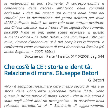
le motivazioni di uno strumento di corresponsabilità e
condivisione delle risorse» all’interno della comunità
ecclesiale. I dati più recenti sul numero delle firme dei
cittadini per la destinazione del gettito dell’otto per mille
IRPEF indicano, infatti, un lieve calo nelle entrate destinate
alla Chiesa cattolica, ma a fronte di un significativo aumento
(800.000 firme in più) delle scelte espresse. E questo
aumento indica – ha detto Betori – che comunque l’otto per
mille, «invece d’indebolirsi si è nel complesso rafforzato» e
confermato come «strumento di vera democrazia fiscale» (cf.
anche Regno-ann. 2007, 199ss).
Documento - Parte / Inserto, 01/10/2008, pag. 544
Che cos'è la CEI: storia e identità.
Relazione di mons. Giuseppe Betori
G. Betori
«Non è semplice riassumere oltre mezzo secolo di vita e di
storia della Conferenza episcopale italiana (CEI)». Sono
queste le prime parole di mons. Betori – che di tale storia è
stato negli ultimi anni un protagonista – in occasione della
relazione introduttiva al II Seminario di aggiornamento