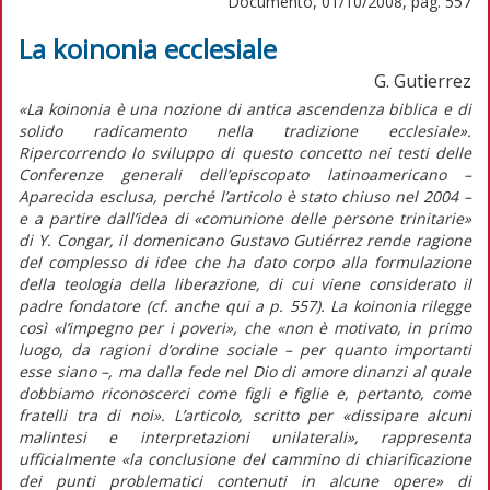
Documento, 01/10/2008, pag. 557
La koinonia ecclesiale
G. Gutierrez
«La koinonia è una nozione di antica ascendenza biblica e di
solido radicamento nella tradizione ecclesiale».
Ripercorrendo lo sviluppo di questo concetto nei testi delle
Conferenze generali dell’episcopato latinoamericano –
Aparecida esclusa, perché l’articolo è stato chiuso nel 2004 –
e a partire dall’idea di «comunione delle persone trinitarie»
di Y. Congar, il domenicano Gustavo Gutiérrez rende ragione
del complesso di idee che ha dato corpo alla formulazione
della teologia della liberazione, di cui viene considerato il
padre fondatore (cf. anche qui a p. 557). La koinonia rilegge
così «l’impegno per i poveri», che «non è motivato, in primo
luogo, da ragioni d’ordine sociale – per quanto importanti
esse siano –, ma dalla fede nel Dio di amore dinanzi al quale
dobbiamo riconoscerci come figli e figlie e, pertanto, come
fratelli tra di noi». L’articolo, scritto per «dissipare alcuni
malintesi e interpretazioni unilaterali», rappresenta
ufficialmente «la conclusione del cammino di chiarificazione
dei punti problematici contenuti in alcune opere» di