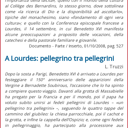
l’importanza della laicità»; quello con il mondo della cultura
al Collège des Bernardins, lo stesso giorno, dove sottolinea
come «la ricerca di Dio e la disponibilità ad ascoltarlo»,
tipiche del monachesimo, siano «fondamento di ogni vera
cultura»; e quello con la Conferenza episcopale francese a
Lourdes, il 14 settembre, in cui Benedetto XVI manifesta
alcune preoccupazioni a proposito delle vocazioni, della
catechesi e della pastorale familiare e giovanile.
Documento - Parte / Inserto, 01/10/2008, pag. 527
A Lourdes: pellegrino tra pellegrini
L. Truzzi
Dopo la sosta a Parigi, Benedetto XVI è arrivato a Lourdes per
festeggiare il 150° anniversario delle apparizioni della
Vergine a Bernadette Soubirous, l’occasione che lo ha spinto
a compiere questo viaggio. Davanti alla grotta di Massabielle
ha pregato per la Francia e per il mondo, poi il papa ha
voluto subito unirsi ai fedeli pellegrini di Lourdes – «un
pellegrino tra pellegrini» –, seguendo le quattro tappe del
cammino del giubileo: la chiesa parrocchiale, poi il cachot e
la grotta, e infine la cappella dell’Ospizio; e, come ogni fedele
in pellegrinaggio, ha partecipato alla processione aux