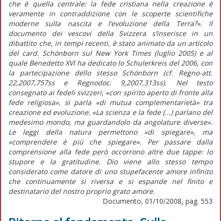
che è quella centrale: la fede cristiana nella creazione è
veramente in contraddizione con le scoperte scientifiche
moderne sulla nascita e l’evoluzione della Terra?». Il
documento dei vescovi della Svizzera s’inserisce in un
dibattito che, in tempi recenti, è stato animato da un articolo
del card. Schönborn sul New York Times (luglio 2005) e al
quale Benedetto XVI ha dedicato lo Schulerkreis del 2006, con
la partecipazione dello stesso Schönborn (cf. Regno-att.
22,2007,757ss e Regnodoc. 9,2007,313ss). Nel testo
consegnato ai fedeli svizzeri, «con spirito aperto di fronte alla
fede religiosa», si parla «di mutua complementarietà» tra
creazione ed evoluzione. «La scienza e la fede (...) parlano del
medesimo mondo, ma guardandolo da angolature diverse».
Le leggi della natura permettono «di spiegare», ma
«comprendere è più che spiegare». Per passare dalla
comprensione alla fede però occorrono altre due tappe: lo
stupore e la gratitudine. Dio viene allo stesso tempo
considerato come datore di uno stupefacente amore infinito
che continuamente si riversa e si espande nel finito e
destinatario del nostro proprio grato amore.
Documento, 01/10/2008, pag. 553