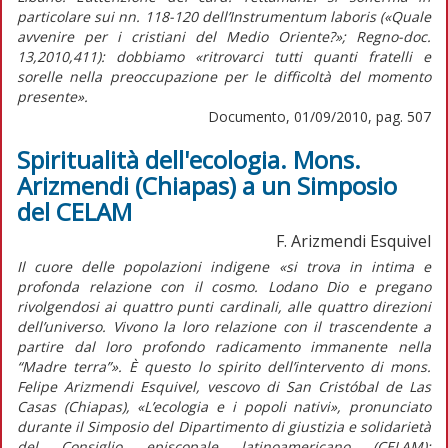
particolare sui nn. 118-120 dell’Instrumentum laboris («Quale
avvenire per i cristiani del Medio Oriente?»; Regno-doc.
13,2010,411): dobbiamo «ritrovarci tutti quanti fratelli e
sorelle nella preoccupazione per le difficoltà del momento
presente».
Documento, 01/09/2010, pag. 507
Spiritualità dell'ecologia. Mons.
Arizmendi (Chiapas) a un Simposio
del CELAM
F. Arizmendi Esquivel
Il cuore delle popolazioni indigene «si trova in intima e
profonda relazione con il cosmo. Lodano Dio e pregano
rivolgendosi ai quattro punti cardinali, alle quattro direzioni
dell’universo. Vivono la loro relazione con il trascendente a
partire dal loro profondo radicamento immanente nella
“Madre terra”». È questo lo spirito dell’intervento di mons.
Felipe Arizmendi Esquivel, vescovo di San Cristóbal de Las
Casas (Chiapas), «L’ecologia e i popoli nativi», pronunciato
durante il Simposio del Dipartimento di giustizia e solidarietà
del Consiglio episcopale latinoamericano (CELAM):