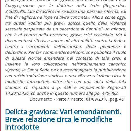
Congregazione per la dottrina della fede (Regno-doc.
3,2002,90), tale dicastero ne realizza una parziale riforma, «al
fine di migliorarne l’ope ra tività concreta». Allora come oggi,
tra questi «delitti più gravi» spicca quello della violenza
sessuale perpetrata da un sacerdote ai danni di un minore,
che è al centro della presente, grave crisi ecclesiale. Ma il
documento si riferisce anche ad altri delitti: contro la fede e
contro i sacramenti dell’eucaristia, della penitenza e
dell’ordine. Per far comprendere all’opinione pubblica il ruolo
di queste Norme emendate nel contesto di tale crisi, e
insieme la loro collocazione nell’ordinamento canonico
vigente, la Santa Sede ne ha accompagnato la pubblicazione
con un’«Introduzione storica» e una «Breve relazione circa le
modifiche introdotte», oltre che con una nota della Sala
stampa: cf. riquadro a p. 459 e ampiamente Regno-att
14,2010,436, cf. anche in questo numero alle pp. 470-483.
Documento - Parte / Inserto, 01/09/2010, pag. 461
Delicta graviora: Vari emendamenti.
Breve relazione circa le modifiche
introdotte