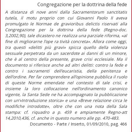
Congregazione per la dottrina della fede
A distanza di nove anni dalla Sacramentorum sanctitatis
tutela, il motu proprio con cui Giovanni Paolo II aveva
promulgato le Normae de gravioribus delictis riservati alla
Congregazione per la dottrina della fede (Regno-doc.
3,2002,90), tale dicastero ne realizza una parziale riforma, «al
fine di migliorarne l’ope ra tività concreta». Allora come oggi,
tra questi «delitti più gravi» spicca quello della violenza
sessuale perpetrata da un sacerdote ai danni di un minore,
che è al centro della presente, grave crisi ecclesiale. Ma il
documento si riferisce anche ad altri delitti: contro la fede e
contro i sacramenti dell’eucaristia, della penitenza e
dell’ordine. Per far comprendere all’opinione pubblica il ruolo
di queste Norme emendate nel contesto di tale crisi, e
insieme la loro collocazione nell’ordinamento canonico
vigente, la Santa Sede ne ha accompagnato la pubblicazione
con un’«Introduzione storica» e una «Breve relazione circa le
modifiche introdotte», oltre che con una nota della Sala
stampa: cf. riquadro a p. 459 e ampiamente Regno-att
14,2010,436, cf. anche in questo numero alle pp. 470-483.
Documento - Parte / Inserto, 01/09/2010, pag. 466