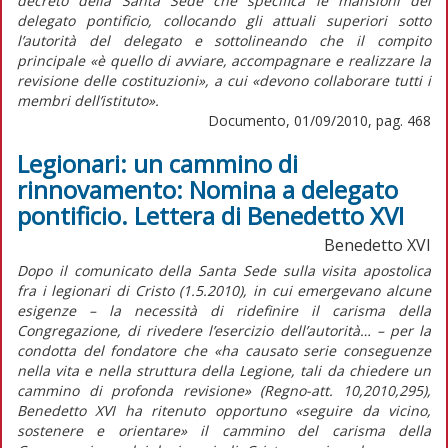
decreto della Santa Sede che specifica le mansioni del
delegato pontificio, collocando gli attuali superiori sotto
l’autorità del delegato e sottolineando che il compito
principale «è quello di avviare, accompagnare e realizzare la
revisione delle costituzioni», a cui «devono collaborare tutti i
membri dell’istituto».
Documento, 01/09/2010, pag. 468
Legionari: un cammino di
rinnovamento: Nomina a delegato
pontificio. Lettera di Benedetto XVI
Benedetto XVI
Dopo il comunicato della Santa Sede sulla visita apostolica
fra i legionari di Cristo (1.5.2010), in cui emergevano alcune
esigenze – la necessità di ridefinire il carisma della
Congregazione, di rivedere l’esercizio dell’autorità… – per la
condotta del fondatore che «ha causato serie conseguenze
nella vita e nella struttura della Legione, tali da chiedere un
cammino di profonda revisione» (Regno-att. 10,2010,295),
Benedetto XVI ha ritenuto opportuno «seguire da vicino,
sostenere e orientare» il cammino del carisma della