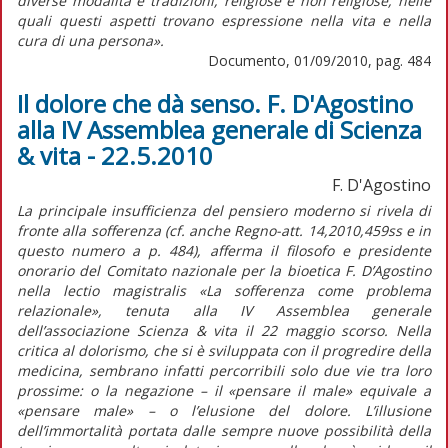
diverse modalità e tradizioni, religiose e non religiose, nelle
quali questi aspetti trovano espressione nella vita e nella
cura di una persona».
Documento, 01/09/2010, pag. 484
Il dolore che dà senso. F. D'Agostino
alla IV Assemblea generale di Scienza
& vita - 22.5.2010
F. D'Agostino
La principale insufficienza del pensiero moderno si rivela di
fronte alla sofferenza (cf. anche Regno-att. 14,2010,459ss e in
questo numero a p. 484), afferma il filosofo e presidente
onorario del Comitato nazionale per la bioetica F. D’Agostino
nella lectio magistralis «La sofferenza come problema
relazionale», tenuta alla IV Assemblea generale
dell’associazione Scienza & vita il 22 maggio scorso. Nella
critica al dolorismo, che si è sviluppata con il progredire della
medicina, sembrano infatti percorribili solo due vie tra loro
prossime: o la negazione – il «pensare il male» equivale a
«pensare male» – o l’elusione del dolore. L’illusione
dell’immortalità portata dalle sempre nuove possibilità della