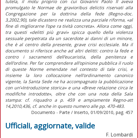
tutela, il motu proprio con cui Giovanni Paolo II aveva
promulgato le Normae de gravioribus delictis riservati alla
Congregazione per la dottrina della fede (Regno-doc.
3,2002,90), tale dicastero ne realizza una parziale riforma, «al
fine di migliorarne l’ope ra tività concreta». Allora come oggi,
tra questi «delitti più gravi» spicca quello della violenza
sessuale perpetrata da un sacerdote ai danni di un minore,
che è al centro della presente, grave crisi ecclesiale. Ma il
documento si riferisce anche ad altri delitti: contro la fede e
contro i sacramenti dell’eucaristia, della penitenza e
dell’ordine. Per far comprendere all’opinione pubblica il ruolo
di queste Norme emendate nel contesto di tale crisi, e
insieme la loro collocazione nell’ordinamento canonico
vigente, la Santa Sede ne ha accompagnato la pubblicazione
con un’«Introduzione storica» e una «Breve relazione circa le
modifiche introdotte», oltre che con una nota della Sala
stampa: cf. riquadro a p. 459 e ampiamente Regno-att
14,2010,436, cf. anche in questo numero alle pp. 470-483.
Documento - Parte / Inserto, 01/09/2010, pag. 457
Ufficiali, aggiornate, valide
F. Lombardi