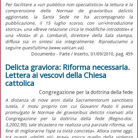
Per facilitare a «un pubblico non specialistico» la lettura e la
comprensione delle Normae de gravioribus delictis
aggiornate, la Santa Sede ne ha accompagnato la
pubblicazione, il 15 luglio scorso, con un’«Introduzione
storica», una «Breve relazione circa le modifiche introdotte» e
una «Nota» di p. Lombardi, direttore della Sala stampa,
diffusa sia in sintesi sia integralmente. Riproduciamo a
seguire quest’ultima (www.vatican.va).
Documento - Parte / Inserto, 01/09/2010, pag. 459
Delicta graviora: Riforma necessaria.
Lettera ai vescovi della Chiesa
cattolica
Congregazione per la dottrina della fede
A distanza di nove anni dalla Sacramentorum sanctitatis
tutela, il motu proprio con cui Giovanni Paolo II aveva
promulgato le Normae de gravioribus delictis riservati alla
Congregazione per la dottrina della fede (Regno-doc.
3,2002,90), tale dicastero ne realizza una parziale riforma, «al
fine di migliorarne l’ope ra tività concreta». Allora come oggi,
tra questi «delitti più gravi» spicca quello della violenza