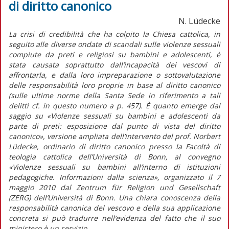
di diritto canonico
N. Lüdecke
La crisi di credibilità che ha colpito la Chiesa cattolica, in
seguito alle diverse ondate di scandali sulle violenze sessuali
compiute da preti e religiosi su bambini e adolescenti, è
stata causata soprattutto dall’incapacità dei vescovi di
affrontarla, e dalla loro impreparazione o sottovalutazione
delle responsabilità loro proprie in base al diritto canonico
(sulle ultime norme della Santa Sede in riferimento a tali
delitti cf. in questo numero a p. 457). È quanto emerge dal
saggio su «Violenze sessuali su bambini e adolescenti da
parte di preti: esposizione dal punto di vista del diritto
canonico», versione ampliata dell’intervento del prof. Norbert
Lüdecke, ordinario di diritto canonico presso la Facoltà di
teologia cattolica dell’Università di Bonn, al convegno
«Violenze sessuali su bambini all’interno di istituzioni
pedagogiche. Informazioni dalla scienza», organizzato il 7
maggio 2010 dal Zentrum für Religion und Gesellschaft
(ZERG) dell’Università di Bonn. Una chiara conoscenza della
responsabilità canonica del vescovo e della sua applicazione
concreta si può tradurre nell’evidenza del fatto che il suo
ministero è un servizio.