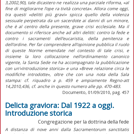
3,2002,90), tale dicastero ne realizza una parziale riforma, «al
fine di migliorarne l’ope ra tività concreta». Allora come oggi,
tra questi «delitti più gravi» spicca quello della violenza
sessuale perpetrata da un sacerdote ai danni di un minore,
che è al centro della presente, grave crisi ecclesiale. Ma il
documento si riferisce anche ad altri delitti: contro la fede e
contro i sacramenti dell’eucaristia, della penitenza e
dell’ordine. Per far comprendere all’opinione pubblica il ruolo
di queste Norme emendate nel contesto di tale crisi, e
insieme la loro collocazione nell’ordinamento canonico
vigente, la Santa Sede ne ha accompagnato la pubblicazione
con un’«Introduzione storica» e una «Breve relazione circa le
modifiche introdotte», oltre che con una nota della Sala
stampa: cf. riquadro a p. 459 e ampiamente Regno-att
14,2010,436, cf. anche in questo numero alle pp. 470-483.
Documento, 01/09/2010, pag. 457
Delicta graviora: Dal 1922 a oggi.
Introduzione storica
Congregazione per la dottrina della fede
A distanza di nove anni dalla Sacramentorum sanctitatis