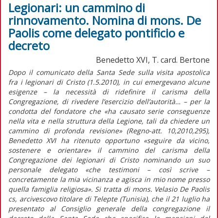
Legionari: un cammino di
rinnovamento. Nomina di mons. De
Paolis come delegato pontificio e
decreto
Benedetto XVI, T. card. Bertone
Dopo il comunicato della Santa Sede sulla visita apostolica
fra i legionari di Cristo (1.5.2010), in cui emergevano alcune
esigenze – la necessità di ridefinire il carisma della
Congregazione, di rivedere l’esercizio dell’autorità… – per la
condotta del fondatore che «ha causato serie conseguenze
nella vita e nella struttura della Legione, tali da chiedere un
cammino di profonda revisione» (Regno-att. 10,2010,295),
Benedetto XVI ha ritenuto opportuno «seguire da vicino,
sostenere e orientare» il cammino del carisma della
Congregazione dei legionari di Cristo nominando un suo
personale delegato «che testimoni – così scrive –
concretamente la mia vicinanza e agisca in mio nome presso
quella famiglia religiosa». Si tratta di mons. Velasio De Paolis
cs, arcivescovo titolare di Telepte (Tunisia), che il 21 luglio ha
presentato al Consiglio generale della congregazione il