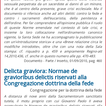
sessuale perpetrata da un sacerdote ai danni di un minore,
che è al centro della presente, grave crisi ecclesiale. Ma il
documento si riferisce anche ad altri delitti: contro la fede e
contro i sacramenti dell’eucaristia, della penitenza e
dell’ordine. Per far comprendere all’opinione pubblica il ruolo
di queste Norme emendate nel contesto di tale crisi, e
insieme la loro collocazione nell’ordinamento canonico
vigente, la Santa Sede ne ha accompagnato la pubblicazione
con un’«Introduzione storica» e una «Breve relazione circa le
modifiche introdotte», oltre che con una nota della Sala
stampa: cf. riquadro a p. 459 e ampiamente Regno-att
14,2010,436, cf. anche in questo numero alle pp. 470-483.
Documento - Parte / Inserto, 01/09/2010, pag. 460
Delicta graviora: Normae de
gravioribus delictis riservati alla
Congregazione dottrina della fede
Congregazione per la dottrina della fede
A distanza di nove anni dalla Sacramentorum sanctitatis
tutela, il motu proprio con cui Giovanni Paolo II aveva
promulgato le Normae de gravioribus delictis riservati alla