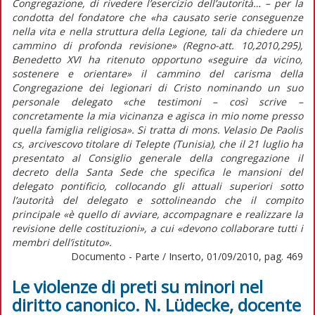
Congregazione, di rivedere l’esercizio dell’autorità… – per la
condotta del fondatore che «ha causato serie conseguenze
nella vita e nella struttura della Legione, tali da chiedere un
cammino di profonda revisione» (Regno-att. 10,2010,295),
Benedetto XVI ha ritenuto opportuno «seguire da vicino,
sostenere e orientare» il cammino del carisma della
Congregazione dei legionari di Cristo nominando un suo
personale delegato «che testimoni – così scrive –
concretamente la mia vicinanza e agisca in mio nome presso
quella famiglia religiosa». Si tratta di mons. Velasio De Paolis
cs, arcivescovo titolare di Telepte (Tunisia), che il 21 luglio ha
presentato al Consiglio generale della congregazione il
decreto della Santa Sede che specifica le mansioni del
delegato pontificio, collocando gli attuali superiori sotto
l’autorità del delegato e sottolineando che il compito
principale «è quello di avviare, accompagnare e realizzare la
revisione delle costituzioni», a cui «devono collaborare tutti i
membri dell’istituto».
Documento - Parte / Inserto, 01/09/2010, pag. 469
Le violenze di preti su minori nel
diritto canonico. N. Lüdecke, docente