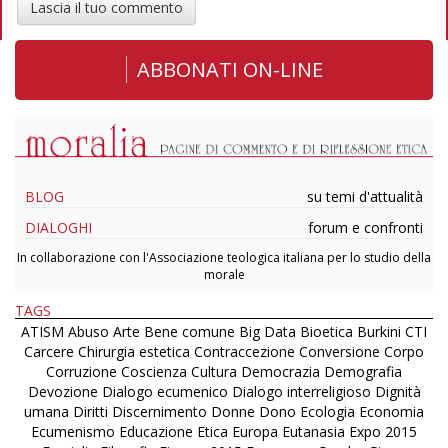
Lascia il tuo commento
ABBONATI ON-LINE
BLOG
su temi d'attualità
DIALOGHI
forum e confronti
In collaborazione con l'Associazione teologica italiana per lo studio della
morale
TAGS
ATISM
Abuso
Arte
Bene comune
Big Data
Bioetica
Burkini
CTI
Carcere
Chirurgia estetica
Contraccezione
Conversione
Corpo
Corruzione
Coscienza
Cultura
Democrazia
Demografia
Devozione
Dialogo ecumenico
Dialogo interreligioso
Dignità
umana
Diritti
Discernimento
Donne
Dono
Ecologia
Economia
Ecumenismo
Educazione
Etica
Europa
Eutanasia
Expo 2015