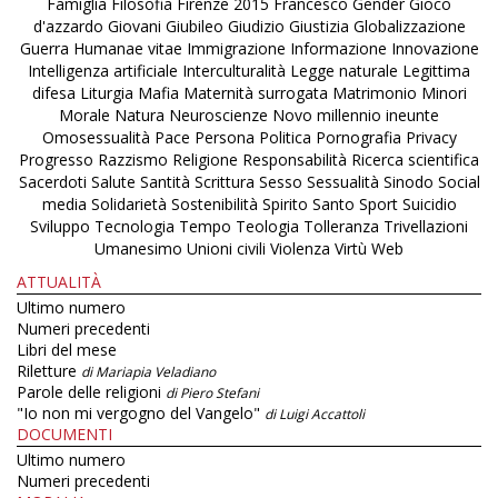
Famiglia
Filosofia
Firenze 2015
Francesco
Gender
Gioco
d'azzardo
Giovani
Giubileo
Giudizio
Giustizia
Globalizzazione
Guerra
Humanae vitae
Immigrazione
Informazione
Innovazione
Intelligenza artificiale
Interculturalità
Legge naturale
Legittima
difesa
Liturgia
Mafia
Maternità surrogata
Matrimonio
Minori
Morale
Natura
Neuroscienze
Novo millennio ineunte
Omosessualità
Pace
Persona
Politica
Pornografia
Privacy
Progresso
Razzismo
Religione
Responsabilità
Ricerca scientifica
Sacerdoti
Salute
Santità
Scrittura
Sesso
Sessualità
Sinodo
Social
media
Solidarietà
Sostenibilità
Spirito Santo
Sport
Suicidio
Sviluppo
Tecnologia
Tempo
Teologia
Tolleranza
Trivellazioni
Umanesimo
Unioni civili
Violenza
Virtù
Web
ATTUALITÀ
Ultimo numero
Numeri precedenti
Libri del mese
Riletture
di Mariapia Veladiano
Parole delle religioni
di Piero Stefani
"Io non mi vergogno del Vangelo"
di Luigi Accattoli
DOCUMENTI
Ultimo numero
Numeri precedenti