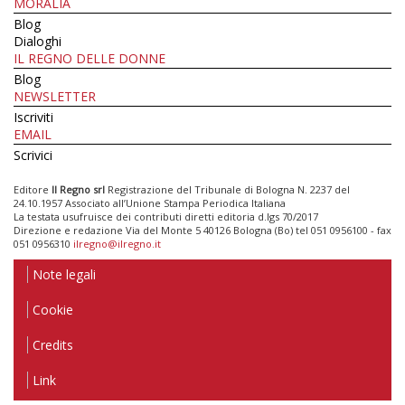
MORALIA
Blog
Dialoghi
IL REGNO DELLE DONNE
Blog
NEWSLETTER
Iscriviti
EMAIL
Scrivici
Editore
Il Regno srl
Registrazione del Tribunale di Bologna N. 2237 del
24.10.1957 Associato all’Unione Stampa Periodica Italiana
La testata usufruisce dei contributi diretti editoria d.lgs 70/2017
Direzione e redazione Via del Monte 5 40126 Bologna (Bo) tel 051 0956100 - fax
051 0956310
ilregno@ilregno.it
Note legali
Cookie
Credits
Link