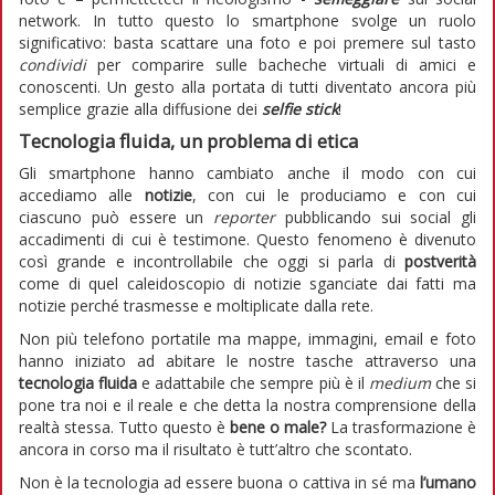
network. In tutto questo lo smartphone svolge un ruolo
significativo: basta scattare una foto e poi premere sul tasto
condividi
per comparire sulle bacheche virtuali di amici e
conoscenti. Un gesto alla portata di tutti diventato ancora più
semplice grazie alla diffusione dei
selfie
stick
!
Tecnologia fluida, un problema di etica
Gli smartphone hanno cambiato anche il modo con cui
accediamo alle
notizie
, con cui le produciamo e con cui
ciascuno può essere un
reporter
pubblicando sui social gli
accadimenti di cui è testimone. Questo fenomeno è divenuto
così grande e incontrollabile che oggi si parla di
postverità
come di quel caleidoscopio di notizie sganciate dai fatti ma
notizie perché trasmesse e moltiplicate dalla rete.
Non più telefono portatile ma mappe, immagini, email e foto
hanno iniziato ad abitare le nostre tasche attraverso una
tecnologia fluida
e adattabile che sempre più è il
medium
che si
pone tra noi e il reale e che detta la nostra comprensione della
realtà stessa. Tutto questo è
bene o male?
La trasformazione è
ancora in corso ma il risultato è tutt’altro che scontato.
Non è la tecnologia ad essere buona o cattiva in sé ma
l’umano