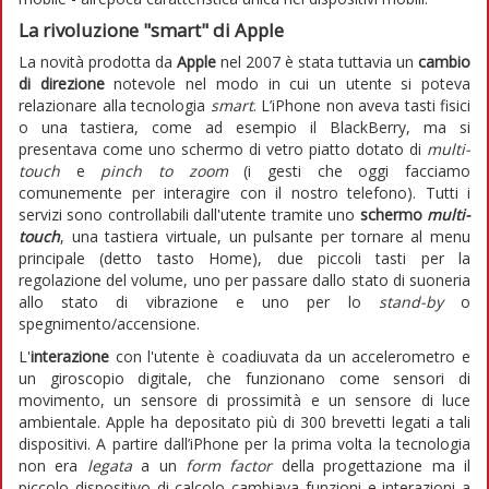
La rivoluzione "smart" di Apple
La novità prodotta da
Apple
nel 2007 è stata tuttavia un
cambio
di direzione
notevole nel modo in cui un utente si poteva
relazionare alla tecnologia
smart
. L’iPhone non aveva tasti fisici
o una tastiera, come ad esempio il BlackBerry, ma si
presentava come uno schermo di vetro piatto dotato di
multi-
touch
e
pinch to zoom
(i gesti che oggi facciamo
comunemente per interagire con il nostro telefono). Tutti i
servizi sono controllabili dall'utente tramite uno
schermo
multi-
touch
, una tastiera virtuale, un pulsante per tornare al menu
principale (detto tasto Home), due piccoli tasti per la
regolazione del volume, uno per passare dallo stato di suoneria
allo stato di vibrazione e uno per lo
stand-by
o
spegnimento/accensione.
L'
interazione
con l'utente è coadiuvata da un accelerometro e
un giroscopio digitale, che funzionano come sensori di
movimento, un sensore di prossimità e un sensore di luce
ambientale. Apple ha depositato più di 300 brevetti legati a tali
dispositivi. A partire dall’iPhone per la prima volta la tecnologia
non era
legata
a un
form factor
della progettazione ma il
piccolo dispositivo di calcolo cambiava funzioni e interazioni a