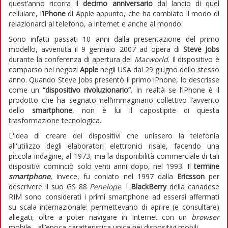
quest’anno ricorra il
decimo anniversario
dal lancio di quel
cellulare, l’
iPhone
di Apple appunto, che ha cambiato il modo di
relazionarci al telefono, a internet e anche al mondo.
Sono infatti passati 10 anni dalla presentazione del primo
modello, avvenuta il 9 gennaio 2007 ad opera di
Steve Jobs
durante la conferenza di apertura del
Macworld
. Il dispositivo è
comparso nei negozi
Apple
negli USA dal 29 giugno dello stesso
anno. Quando Steve Jobs presentò il primo iPhone, lo descrisse
come un
“dispositivo rivoluzionario”
. In realtà se l’iPhone è il
prodotto che ha segnato nell’immaginario collettivo l’avvento
dello
smartphone
, non è lui il capostipite di questa
trasformazione tecnologica.
L'idea di creare dei dispositivi che unissero la telefonia
all'utilizzo degli elaboratori elettronici risale, facendo una
piccola indagine, al 1973, ma la disponibilità commerciale di tali
dispositivi cominciò solo venti anni dopo, nel 1993. Il
termine
smartphone
, invece, fu coniato nel 1997 dalla
Ericsson
per
descrivere il suo GS 88
Penelope
. I
BlackBerry
della canadese
RIM sono considerati i primi smartphone ad essersi affermati
su scala internazionale: permettevano di aprire (e consultare)
allegati, oltre a poter navigare in Internet con un
browser
mobile - all’epoca caratteristica unica nei dispositivi mobili.