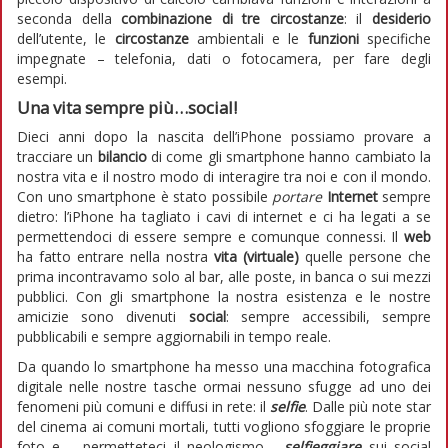
seconda della
combinazione di tre circostanze
: il
desiderio
dell’utente, le
circostanze
ambientali e le
funzioni
specifiche
impegnate – telefonia, dati o fotocamera, per fare degli
esempi.
Una vita sempre più…social!
Dieci anni dopo la nascita dell’iPhone possiamo provare a
tracciare un
bilancio
di come gli smartphone hanno cambiato la
nostra vita e il nostro modo di interagire tra noi e con il mondo.
Con uno smartphone è stato possibile
portare
Internet
sempre
dietro: l’iPhone ha tagliato i cavi di internet e ci ha legati a se
permettendoci di essere sempre e comunque connessi. Il
web
ha fatto entrare nella nostra
vita (virtuale)
quelle persone che
prima incontravamo solo al bar, alle poste, in banca o sui mezzi
pubblici. Con gli smartphone la nostra esistenza e le nostre
amicizie sono divenuti
social
: sempre accessibili, sempre
pubblicabili e sempre aggiornabili in tempo reale.
Da quando lo smartphone ha messo una macchina fotografica
digitale nelle nostre tasche ormai nessuno sfugge ad uno dei
fenomeni più comuni e diffusi in rete: il
selfie
. Dalle più note star
del cinema ai comuni mortali, tutti vogliono sfoggiare le proprie
foto e – permetteteci il neologismo -
selfieggiare
sui social