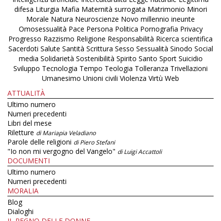
difesa
Liturgia
Mafia
Maternità surrogata
Matrimonio
Minori
Morale
Natura
Neuroscienze
Novo millennio ineunte
Omosessualità
Pace
Persona
Politica
Pornografia
Privacy
Progresso
Razzismo
Religione
Responsabilità
Ricerca scientifica
Sacerdoti
Salute
Santità
Scrittura
Sesso
Sessualità
Sinodo
Social
media
Solidarietà
Sostenibilità
Spirito Santo
Sport
Suicidio
Sviluppo
Tecnologia
Tempo
Teologia
Tolleranza
Trivellazioni
Umanesimo
Unioni civili
Violenza
Virtù
Web
ATTUALITÀ
Ultimo numero
Numeri precedenti
Libri del mese
Riletture
di Mariapia Veladiano
Parole delle religioni
di Piero Stefani
"Io non mi vergogno del Vangelo"
di Luigi Accattoli
DOCUMENTI
Ultimo numero
Numeri precedenti
MORALIA
Blog
Dialoghi
IL REGNO DELLE DONNE