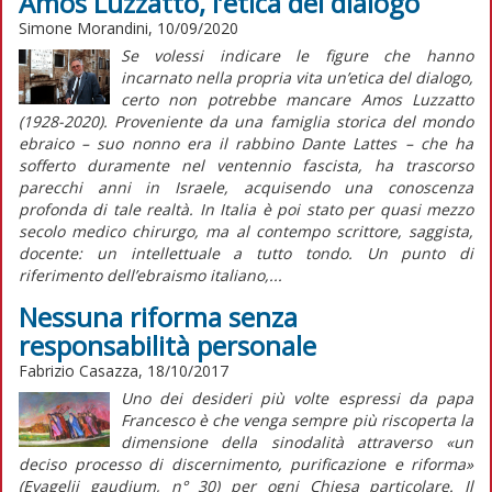
Amos Luzzatto, l’etica del dialogo
Simone Morandini, 10/09/2020
Se volessi indicare le figure che hanno
incarnato nella propria vita un’etica del dialogo,
certo non potrebbe mancare Amos Luzzatto
(1928-2020). Proveniente da una famiglia storica del mondo
ebraico – suo nonno era il rabbino Dante Lattes – che ha
sofferto duramente nel ventennio fascista, ha trascorso
parecchi anni in Israele, acquisendo una conoscenza
profonda di tale realtà. In Italia è poi stato per quasi mezzo
secolo medico chirurgo, ma al contempo scrittore, saggista,
docente: un intellettuale a tutto tondo. Un punto di
riferimento dell’ebraismo italiano,...
Nessuna riforma senza
responsabilità personale
Fabrizio Casazza, 18/10/2017
Uno dei desideri più volte espressi da papa
Francesco è che venga sempre più riscoperta la
dimensione della sinodalità attraverso «un
deciso processo di discernimento, purificazione e riforma»
(Evagelii gaudium, n° 30) per ogni Chiesa particolare. Il