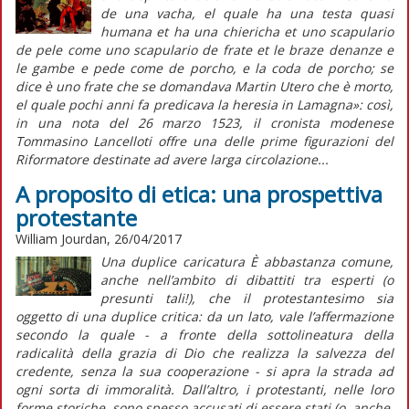
de una vacha, el quale ha una testa quasi
humana et ha una chiericha et uno scapulario
de pele come uno scapulario de frate et le braze denanze e
le gambe e pede come de porcho, e la coda de porcho; se
dice è uno frate che se domandava Martin Utero che è morto,
el quale pochi anni fa predicava la heresia in Lamagna»: così,
in una nota del 26 marzo 1523, il cronista modenese
Tommasino Lancelloti offre una delle prime figurazioni del
Riformatore destinate ad avere larga circolazione...
A proposito di etica: una prospettiva
protestante
William Jourdan, 26/04/2017
Una duplice caricatura È abbastanza comune,
anche nell’ambito di dibattiti tra esperti (o
presunti tali!), che il protestantesimo sia
oggetto di una duplice critica: da un lato, vale l’affermazione
secondo la quale - a fronte della sottolineatura della
radicalità della grazia di Dio che realizza la salvezza del
credente, senza la sua cooperazione - si apra la strada ad
ogni sorta di immoralità. Dall’altro, i protestanti, nelle loro
forme storiche, sono spesso accusati di essere stati (o, anche,