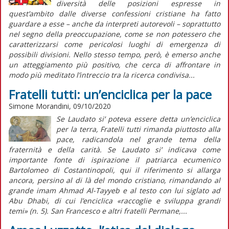
diversità delle posizioni espresse in
quest’ambito dalle diverse confessioni cristiane ha fatto
guardare a esse – anche da interpreti autorevoli – soprattutto
nel segno della preoccupazione, come se non potessero che
caratterizzarsi come pericolosi luoghi di emergenza di
possibili divisioni. Nello stesso tempo, però, è emerso anche
un atteggiamento più positivo, che cerca di affrontare in
modo più meditato l’intreccio tra la ricerca condivisa...
Fratelli tutti: un’enciclica per la pace
Simone Morandini, 09/10/2020
Se Laudato si’ poteva essere detta un’enciclica
per la terra, Fratelli tutti rimanda piuttosto alla
pace, radicandola nel grande tema della
fraternità e della carità. Se Laudato si’ indicava come
importante fonte di ispirazione il patriarca ecumenico
Bartolomeo di Costantinopoli, qui il riferimento si allarga
ancora, persino al di là del mondo cristiano, rimandando al
grande imam Ahmad Al-Tayyeb e al testo con lui siglato ad
Abu Dhabi, di cui l’enciclica «raccoglie e sviluppa grandi
temi» (n. 5). San Francesco e altri fratelli Permane,...