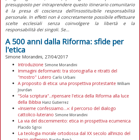
presupposto per intraprendere questo itinerario comunitario
è la presa di coscienza dell’insostituibile responsabilità
personale. In effetti non è concretamente possibile effettuare
scelte ecclesiali senza coinvolgere la libertà e la
responsabilità dei singoli. Se...
A 500 anni dalla Riforma: sfide per
l'etica
Simone Morandini, 27/04/2017
Introduzione
Simone Morandini
Immagini deformanti: tra storiografia e ritratti del
"mostro" Lutero
Carlo Urbani
A proposito di etica: una prospettiva protestante
William
Jourdan
"Sola scriptura"...ripensare l'etica della Riforma alla luce
della Bibbia
Hanz Gutierrez
«Insieme confessiamo…»: il percorso del dialogo
cattolico-luterano
Simone Morandini
La via del discernimento: etica in prospettiva ecumenica
Placido Sgroi
La teologia morale ortodossa dal XX secolo all’inizio del
terzo millennio
Basilio Petrà