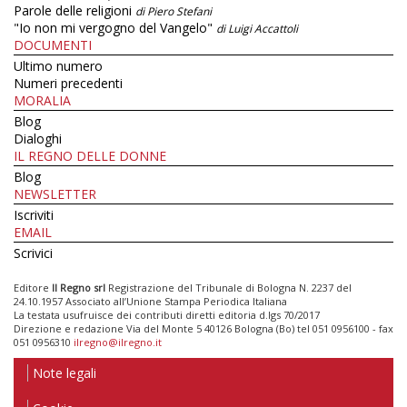
Parole delle religioni
di Piero Stefani
"Io non mi vergogno del Vangelo"
di Luigi Accattoli
DOCUMENTI
Ultimo numero
Numeri precedenti
MORALIA
Blog
Dialoghi
IL REGNO DELLE DONNE
Blog
NEWSLETTER
Iscriviti
EMAIL
Scrivici
Editore
Il Regno srl
Registrazione del Tribunale di Bologna N. 2237 del
24.10.1957 Associato all’Unione Stampa Periodica Italiana
La testata usufruisce dei contributi diretti editoria d.lgs 70/2017
Direzione e redazione Via del Monte 5 40126 Bologna (Bo) tel 051 0956100 - fax
051 0956310
ilregno@ilregno.it
Note legali