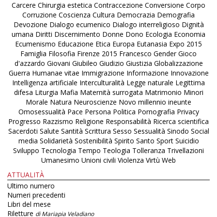
Carcere
Chirurgia estetica
Contraccezione
Conversione
Corpo
Corruzione
Coscienza
Cultura
Democrazia
Demografia
Devozione
Dialogo ecumenico
Dialogo interreligioso
Dignità
umana
Diritti
Discernimento
Donne
Dono
Ecologia
Economia
Ecumenismo
Educazione
Etica
Europa
Eutanasia
Expo 2015
Famiglia
Filosofia
Firenze 2015
Francesco
Gender
Gioco
d'azzardo
Giovani
Giubileo
Giudizio
Giustizia
Globalizzazione
Guerra
Humanae vitae
Immigrazione
Informazione
Innovazione
Intelligenza artificiale
Interculturalità
Legge naturale
Legittima
difesa
Liturgia
Mafia
Maternità surrogata
Matrimonio
Minori
Morale
Natura
Neuroscienze
Novo millennio ineunte
Omosessualità
Pace
Persona
Politica
Pornografia
Privacy
Progresso
Razzismo
Religione
Responsabilità
Ricerca scientifica
Sacerdoti
Salute
Santità
Scrittura
Sesso
Sessualità
Sinodo
Social
media
Solidarietà
Sostenibilità
Spirito Santo
Sport
Suicidio
Sviluppo
Tecnologia
Tempo
Teologia
Tolleranza
Trivellazioni
Umanesimo
Unioni civili
Violenza
Virtù
Web
ATTUALITÀ
Ultimo numero
Numeri precedenti
Libri del mese
Riletture
di Mariapia Veladiano