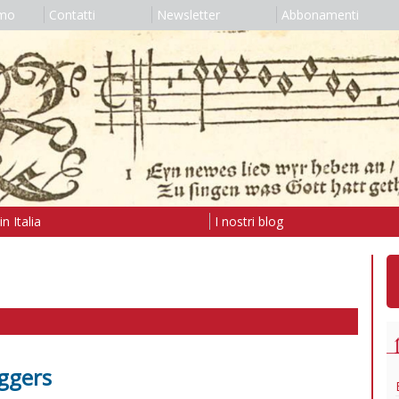
amo
Contatti
Newsletter
Abbonamenti
n Italia
I nostri blog
oggers