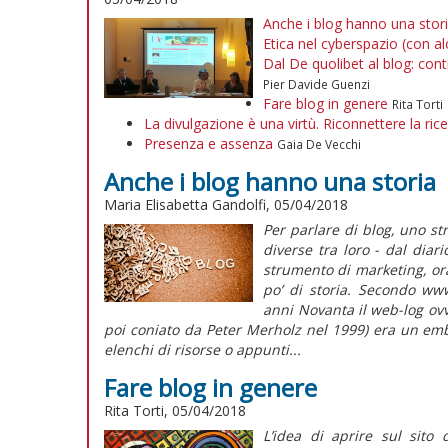
Anche i blog hanno una stor
Etica nel cyberspazio (con al
Dal De quolibet al blog: con
Pier Davide Guenzi
Fare blog in genere
Rita Torti
La divulgazione è una virtù. Riconnettere la ric
Presenza e assenza
Gaia De Vecchi
Anche i blog hanno una storia
Maria Elisabetta Gandolfi, 05/04/2018
Per parlare di blog, uno st
diverse tra loro - dal diari
strumento di marketing, or
po’ di storia. Secondo ww
anni Novanta il web-log ovv
poi coniato da Peter Merholz nel 1999) era un emb
elenchi di risorse o appunti...
Fare blog in genere
Rita Torti, 05/04/2018
L’idea di aprire sul sito