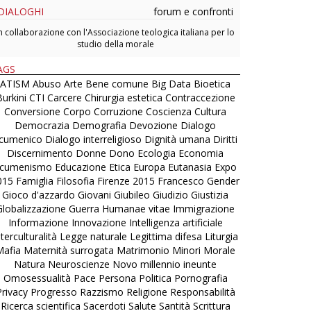
DIALOGHI
forum e confronti
n collaborazione con l'Associazione teologica italiana per lo
studio della morale
AGS
ATISM
Abuso
Arte
Bene comune
Big Data
Bioetica
urkini
CTI
Carcere
Chirurgia estetica
Contraccezione
Conversione
Corpo
Corruzione
Coscienza
Cultura
Democrazia
Demografia
Devozione
Dialogo
cumenico
Dialogo interreligioso
Dignità umana
Diritti
Discernimento
Donne
Dono
Ecologia
Economia
cumenismo
Educazione
Etica
Europa
Eutanasia
Expo
015
Famiglia
Filosofia
Firenze 2015
Francesco
Gender
Gioco d'azzardo
Giovani
Giubileo
Giudizio
Giustizia
Globalizzazione
Guerra
Humanae vitae
Immigrazione
Informazione
Innovazione
Intelligenza artificiale
nterculturalità
Legge naturale
Legittima difesa
Liturgia
Mafia
Maternità surrogata
Matrimonio
Minori
Morale
Natura
Neuroscienze
Novo millennio ineunte
Omosessualità
Pace
Persona
Politica
Pornografia
Privacy
Progresso
Razzismo
Religione
Responsabilità
Ricerca scientifica
Sacerdoti
Salute
Santità
Scrittura