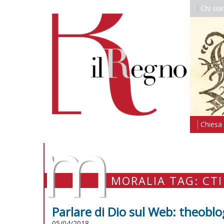
Chi si
m
Chiesa i
MORALIA TAG: CTI
Parlare di Dio sul Web: theobl
05/04/2018