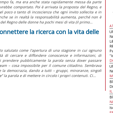
 tempo fa, ma era anche stata rapidamente messa da parte
avrebbe comportato. Poi è arrivata la proposta del Regno, e
l poco o tanto di incoscienza che ogni invito sollecita e in
che se in realtà la responsabilità aumenta, perché non è
 del Regno delle donne ha pochi mesi di vita (il primo...
A
onnettere la ricerca con la vita delle
U
N
Li
Ri
ato salutato come l'apertura di una stagione in cui ognuno
Pa
ità di cercare e diffondere conoscenze e informazioni, di
"I
di prendere pubblicamente la parola senza dover passare
D
ream – cosa impossibile per il comune cittadino. Sembrava
U
 la democrazia, dando a tutti – gruppi, minoranze, singoli
N
 la parola e di mettere in circolo i propri contenuti. Ci...
M
B
Di
I
B
N
Is
E