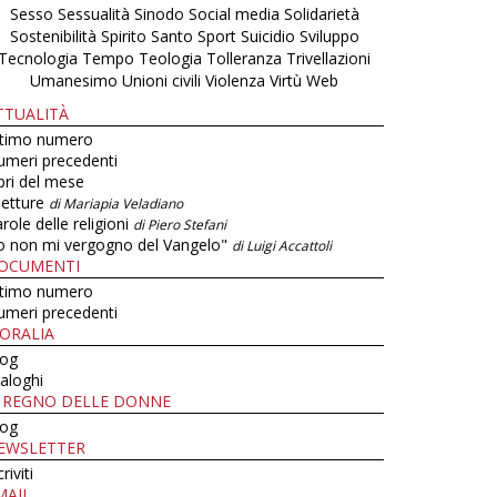
Sesso
Sessualità
Sinodo
Social media
Solidarietà
Sostenibilità
Spirito Santo
Sport
Suicidio
Sviluppo
Tecnologia
Tempo
Teologia
Tolleranza
Trivellazioni
Umanesimo
Unioni civili
Violenza
Virtù
Web
TTUALITÀ
ltimo numero
umeri precedenti
bri del mese
letture
di Mariapia Veladiano
role delle religioni
di Piero Stefani
o non mi vergogno del Vangelo"
di Luigi Accattoli
OCUMENTI
ltimo numero
umeri precedenti
ORALIA
log
aloghi
L REGNO DELLE DONNE
log
EWSLETTER
criviti
MAIL