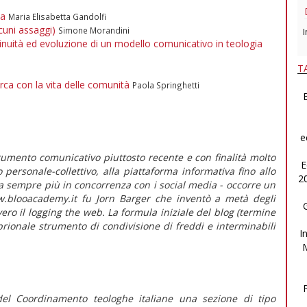
ia
Maria Elisabetta Gandolfi
cuni assaggi)
Simone Morandini
I
tinuità ed evoluzione di un modello comunicativo in teologia
T
erca con la vita delle comunità
Paola Springhetti
B
e
rumento comunicativo piuttosto recente e con finalità molto
E
o personale-collettivo, alla piattaforma informativa fino allo
2
a sempre più in concorrenza con i social media - occorre un
w.blooacademy.it fu Jorn Barger che inventò a metà degli
ero il logging the web. La formula iniziale del blog (termine
rionale strumento di condivisione di freddi e interminabili
I
 del Coordinamento teologhe italiane una sezione di tipo