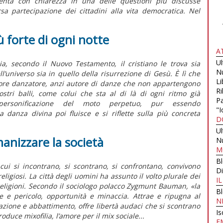
senta con chiarezza in una delle questioni più discusse
arsa partecipazione dei cittadini alla vita democratica. Nel
iù forte di ogni notte
A
U
ia, secondo il Nuovo Testamento, il cristiano le trova sia
N
ll’universo sia in quello della risurrezione di Gesù. È lì che
Li
liore danzatore, anzi autore di danze che non appartengono
Ri
stri balli, come colui che sta al di là di ogni ritmo già
Pa
 personificazione del moto perpetuo, pur essendo
"I
danza divina poi fluisce e si riflette sulla più concreta
D
U
manizzare la società
N
M
B
cui si incontrano, si scontrano, si confrontano, convivono
Di
religiosi. La città degli uomini ha assunto il volto plurale dei
I
e religioni. Secondo il sociologo polacco Zygmunt Bauman, «la
B
e e pericolo, opportunità e minaccia. Attrae e ripugna al
N
zione e abbattimento, offre libertà audaci che si scontrano
Is
oduce mixofilia, l’amore per il mix sociale...
E