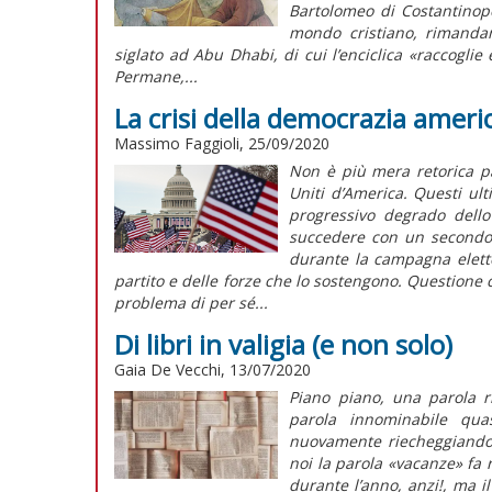
Bartolomeo di Costantinopol
mondo cristiano, rimanda
siglato ad Abu Dhabi, di cui l’enciclica «raccoglie 
Permane,...
La crisi della democrazia ameri
Massimo Faggioli, 25/09/2020
Non è più mera retorica pa
Uniti d’America. Questi ul
progressivo degrado dello 
succedere con un secondo m
durante la campagna elett
partito e delle forze che lo sostengono. Questione 
problema di per sé...
Di libri in valigia (e non solo)
Gaia De Vecchi, 13/07/2020
Piano piano, una parola r
parola innominabile qua
nuovamente riecheggiando n
noi la parola «vacanze» fa 
durante l’anno, anzi!, ma i