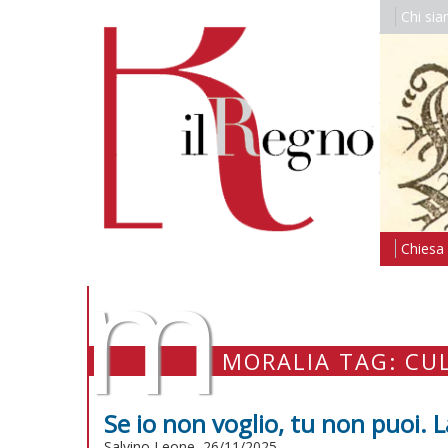
Chi si
m
Chiesa i
MORALIA TAG: CU
Se io non voglio, tu non puoi. La
Salvino Leone, 26/11/2025