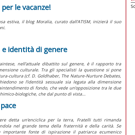
i per le vacanze!
Sc
a estiva, il blog Moralia, curato dall’ATISM, inizierà il suo
ni.
a e identità di genere
intese, nell’attuale dibattito sul genere, è il rapporto tra
nsione culturale. Tra gli specialisti la questione si pone
tura-cultura (cf. D. Goldhaber, The Nature-Nurture Debates,
hiedono se l’identità sessuale sia legata alla dimensione
raintendimento di fondo, che vede un’opposizione tra le due
chimico-biologiche, che dal punto di vista...
a pace
re detta un’enciclica per la terra, Fratelli tutti rimanda
andola nel grande tema della fraternità e della carità. Se
 importante fonte di ispirazione il patriarca ecumenico