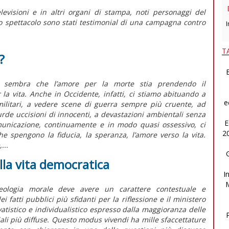
elevisioni e in altri organi di stampa, noti personaggi del
o spettacolo sono stati testimonial di una campagna contro
I
T
?
B
 sembra che l’amore per la morte stia prendendo il
la vita. Anche in Occidente, infatti, ci stiamo abituando a
e
i militari, a vedere scene di guerra sempre più cruente, ad
rde uccisioni di innocenti, a devastazioni ambientali senza
E
municazione, continuamente e in modo quasi ossessivo, ci
2
e spengono la fiducia, la speranza, l’amore verso la vita.
...
lla vita democratica
I
eologia morale deve avere un carattere contestuale e
 fatti pubblici più sfidanti per la riflessione e il ministero
ivatistico e individualistico espresso dalla maggioranza delle
iali più diffuse. Questo modus vivendi ha mille sfaccettature