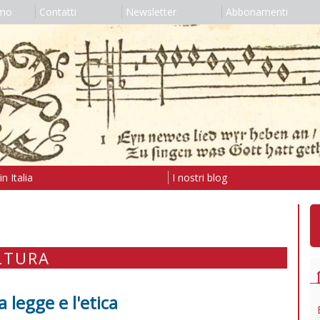
amo
Contatti
Newsletter
Abbonamenti
n Italia
I nostri blog
LTURA
 legge e l'etica