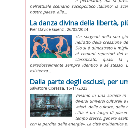
e peculiarità, ma si pre
nell’attuale scenario sociopolitico italiano: la sc
nostro paese, alle...
La danza divina della libertà, p
Pier Davide Guenzi, 26/03/2024
«Le sorgenti della sua gio
nell’atto della creazione de
Dio si è dimostrato il mig
ai comuni repertori dei no
classificato, quasi la
paradossalmente sempre identico a sé stesso. La 
esistenza...
Dalla parte degli esclusi, per u
Salvatore Cipressa, 16/11/2023
Viviamo in una società in 
diversi universi culturali e 
valori, delle culture, dell
città è un luogo di piacer
tempo stesso, genera esalta
con la perdita delle energie». La città multietnica pr