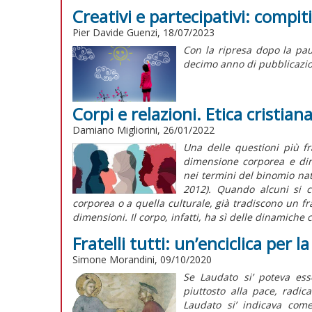
Creativi e partecipativi: compit
Pier Davide Guenzi, 18/07/2023
Con la ripresa dopo la paus
decimo anno di pubblicazio
Corpi e relazioni. Etica cristian
Damiano Migliorini, 26/01/2022
Una delle questioni più fra
dimensione corporea e dime
nei termini del binomio na
2012). Quando alcuni si c
corporea o a quella culturale, già tradiscono un f
dimensioni. Il corpo, infatti, ha sì delle dinamiche 
Fratelli tutti: un’enciclica per l
Simone Morandini, 09/10/2020
Se Laudato si’ poteva esse
piuttosto alla pace, radic
Laudato si’ indicava come