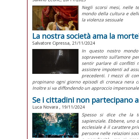
Negli scorsi mesi, nelle t
mondo della cultura e dell
la violenza sessuale
La nostra società ama la morte
Salvatore Cipressa, 21/11/2024
In questo nostro mondo
sopravvento sull’amore per 
sentir parlare di conflitt
assistere impotenti ad assu
precedenti. I mezzi di co
propinano ogni giorno episodi di cronaca nera ch
Inoltre si va diffondendo un approccio impersonale,
Se i cittadini non partecipano a
Luca Novara , 19/11/2024
Spesso si dice che la t
sapienziale. Ebbene, uno dei
ecclesiale è il carattere pr
persone nelle relazioni soc