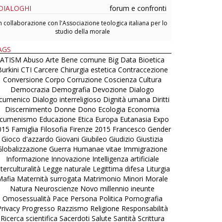
DIALOGHI
forum e confronti
n collaborazione con l'Associazione teologica italiana per lo
studio della morale
AGS
ATISM
Abuso
Arte
Bene comune
Big Data
Bioetica
urkini
CTI
Carcere
Chirurgia estetica
Contraccezione
Conversione
Corpo
Corruzione
Coscienza
Cultura
Democrazia
Demografia
Devozione
Dialogo
cumenico
Dialogo interreligioso
Dignità umana
Diritti
Discernimento
Donne
Dono
Ecologia
Economia
cumenismo
Educazione
Etica
Europa
Eutanasia
Expo
015
Famiglia
Filosofia
Firenze 2015
Francesco
Gender
Gioco d'azzardo
Giovani
Giubileo
Giudizio
Giustizia
Globalizzazione
Guerra
Humanae vitae
Immigrazione
Informazione
Innovazione
Intelligenza artificiale
nterculturalità
Legge naturale
Legittima difesa
Liturgia
Mafia
Maternità surrogata
Matrimonio
Minori
Morale
Natura
Neuroscienze
Novo millennio ineunte
Omosessualità
Pace
Persona
Politica
Pornografia
Privacy
Progresso
Razzismo
Religione
Responsabilità
Ricerca scientifica
Sacerdoti
Salute
Santità
Scrittura