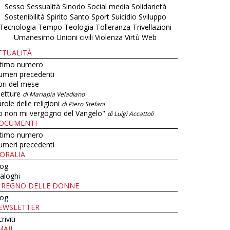
Sesso
Sessualità
Sinodo
Social media
Solidarietà
Sostenibilità
Spirito Santo
Sport
Suicidio
Sviluppo
Tecnologia
Tempo
Teologia
Tolleranza
Trivellazioni
Umanesimo
Unioni civili
Violenza
Virtù
Web
TTUALITÀ
ltimo numero
umeri precedenti
bri del mese
letture
di Mariapia Veladiano
role delle religioni
di Piero Stefani
o non mi vergogno del Vangelo"
di Luigi Accattoli
OCUMENTI
ltimo numero
umeri precedenti
ORALIA
log
aloghi
L REGNO DELLE DONNE
log
EWSLETTER
criviti
MAIL