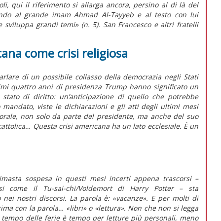
i, qui il riferimento si allarga ancora, persino al di là del
ndo al grande imam Ahmad Al-Tayyeb e al testo con lui
e sviluppa grandi temi» (n. 5). San Francesco e altri fratelli
cana come crisi religiosa
rlare di un possibile collasso della democrazia negli Stati
timi quattro anni di presidenza Trump hanno significato un
stato di diritto: un’anticipazione di quello che potrebbe
andato, viste le dichiarazioni e gli atti degli ultimi mesi
orale, non solo da parte del presidente, ma anche del suo
cattolica… Questa crisi americana ha un lato ecclesiale. È un
imasta sospesa in questi mesi incerti appena trascorsi –
si come il Tu-sai-chi/Voldemort di Harry Potter – sta
ei nostri discorsi. La parola è: «vacanze». E per molti di
rima con la parola… «libri» o «lettura». Non che non si legga
l tempo delle ferie è tempo per letture più personali, meno