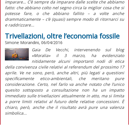
imparare… C’è sempre da imparare dalle scelte che abbiamo
fatto: che abbiano colto nel segno circa la miglior cosa che si
potesse fare, o che abbiano fallito – a volte anche
drammaticamente – c’è (quasi) sempre modo di ritornarci su
e raddrizzare...
Trivellazioni, oltre l’economia fossile
Simone Morandini, 06/04/2016
Gaia De Vecchi, intervenendo sul blog
«Moralia» il 3 marzo, ha evidenziato
nitidamente alcuni importanti nodi di etica
della convivenza civile relativi al referendum del prossimo 17
aprile. Ve ne sono, però, anche altri, più legati a questioni
specificamente etico-ambientali, che meritano pure
considerazione. Certo, nel farlo va anche notato che l’unico
quesito sottoposto a consultazione non ha un impatto
immediato sulle trivellazioni attualmente in atto, ma si limita
a porre limiti relativi al futuro delle relative concessioni. È
chiaro, però, anche che il risultato avrà pure una valenza
simbolica...