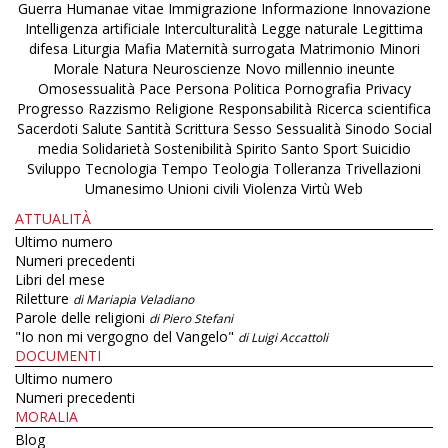
Guerra
Humanae vitae
Immigrazione
Informazione
Innovazione
Intelligenza artificiale
Interculturalità
Legge naturale
Legittima
difesa
Liturgia
Mafia
Maternità surrogata
Matrimonio
Minori
Morale
Natura
Neuroscienze
Novo millennio ineunte
Omosessualità
Pace
Persona
Politica
Pornografia
Privacy
Progresso
Razzismo
Religione
Responsabilità
Ricerca scientifica
Sacerdoti
Salute
Santità
Scrittura
Sesso
Sessualità
Sinodo
Social
media
Solidarietà
Sostenibilità
Spirito Santo
Sport
Suicidio
Sviluppo
Tecnologia
Tempo
Teologia
Tolleranza
Trivellazioni
Umanesimo
Unioni civili
Violenza
Virtù
Web
ATTUALITÀ
Ultimo numero
Numeri precedenti
Libri del mese
Riletture
di Mariapia Veladiano
Parole delle religioni
di Piero Stefani
"Io non mi vergogno del Vangelo"
di Luigi Accattoli
DOCUMENTI
Ultimo numero
Numeri precedenti
MORALIA
Blog