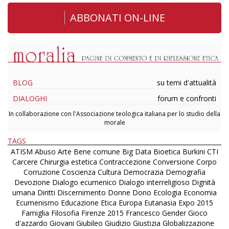
ABBONATI ON-LINE
BLOG
su temi d'attualità
DIALOGHI
forum e confronti
In collaborazione con l'Associazione teologica italiana per lo studio della
morale
TAGS
ATISM
Abuso
Arte
Bene comune
Big Data
Bioetica
Burkini
CTI
Carcere
Chirurgia estetica
Contraccezione
Conversione
Corpo
Corruzione
Coscienza
Cultura
Democrazia
Demografia
Devozione
Dialogo ecumenico
Dialogo interreligioso
Dignità
umana
Diritti
Discernimento
Donne
Dono
Ecologia
Economia
Ecumenismo
Educazione
Etica
Europa
Eutanasia
Expo 2015
Famiglia
Filosofia
Firenze 2015
Francesco
Gender
Gioco
d'azzardo
Giovani
Giubileo
Giudizio
Giustizia
Globalizzazione