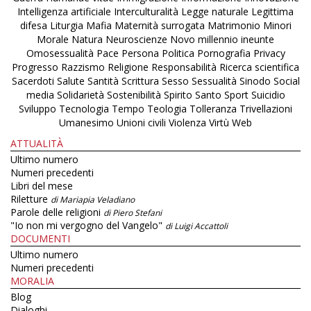
Intelligenza artificiale
Interculturalità
Legge naturale
Legittima
difesa
Liturgia
Mafia
Maternità surrogata
Matrimonio
Minori
Morale
Natura
Neuroscienze
Novo millennio ineunte
Omosessualità
Pace
Persona
Politica
Pornografia
Privacy
Progresso
Razzismo
Religione
Responsabilità
Ricerca scientifica
Sacerdoti
Salute
Santità
Scrittura
Sesso
Sessualità
Sinodo
Social
media
Solidarietà
Sostenibilità
Spirito Santo
Sport
Suicidio
Sviluppo
Tecnologia
Tempo
Teologia
Tolleranza
Trivellazioni
Umanesimo
Unioni civili
Violenza
Virtù
Web
ATTUALITÀ
Ultimo numero
Numeri precedenti
Libri del mese
Riletture
di Mariapia Veladiano
Parole delle religioni
di Piero Stefani
"Io non mi vergogno del Vangelo"
di Luigi Accattoli
DOCUMENTI
Ultimo numero
Numeri precedenti
MORALIA
Blog
Dialoghi