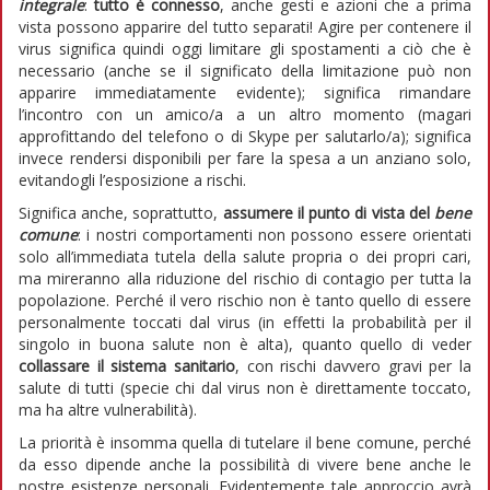
integrale
:
tutto è connesso
, anche gesti e azioni che a prima
vista possono apparire del tutto separati! Agire per contenere il
virus significa quindi oggi limitare gli spostamenti a ciò che è
necessario (anche se il significato della limitazione può non
apparire immediatamente evidente); significa rimandare
l’incontro con un amico/a a un altro momento (magari
approfittando del telefono o di Skype per salutarlo/a); significa
invece rendersi disponibili per fare la spesa a un anziano solo,
evitandogli l’esposizione a rischi.
Significa anche, soprattutto,
assumere il punto di vista del
bene
comune
: i nostri comportamenti non possono essere orientati
solo all’immediata tutela della salute propria o dei propri cari,
ma mireranno alla riduzione del rischio di contagio per tutta la
popolazione. Perché il vero rischio non è tanto quello di essere
personalmente toccati dal virus (in effetti la probabilità per il
singolo in buona salute non è alta), quanto quello di veder
collassare il sistema sanitario
, con rischi davvero gravi per la
salute di tutti (specie chi dal virus non è direttamente toccato,
ma ha altre vulnerabilità).
La priorità è insomma quella di tutelare il bene comune, perché
da esso dipende anche la possibilità di vivere bene anche le
nostre esistenze personali. Evidentemente tale approccio avrà