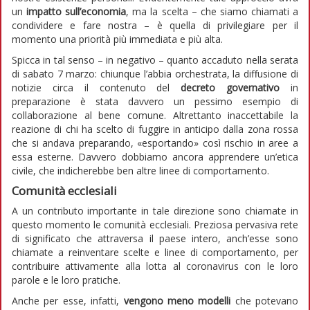
un
impatto sull’economia
, ma la scelta – che siamo chiamati a
condividere e fare nostra – è quella di privilegiare per il
momento una priorità più immediata e più alta.
Spicca in tal senso – in negativo – quanto accaduto nella serata
di sabato 7 marzo: chiunque l’abbia orchestrata, la diffusione di
notizie circa il contenuto del
decreto governativo
in
preparazione è stata davvero un pessimo esempio di
collaborazione al bene comune. Altrettanto inaccettabile la
reazione di chi ha scelto di fuggire in anticipo dalla zona rossa
che si andava preparando, «esportando» così rischio in aree a
essa esterne. Davvero dobbiamo ancora apprendere un’etica
civile, che indicherebbe ben altre linee di comportamento.
Comunità ecclesiali
A un contributo importante in tale direzione sono chiamate in
questo momento le comunità ecclesiali. Preziosa pervasiva rete
di significato che attraversa il paese intero, anch’esse sono
chiamate a reinventare scelte e linee di comportamento, per
contribuire attivamente alla lotta al coronavirus con le loro
parole e le loro pratiche.
Anche per esse, infatti,
vengono meno modelli
che potevano