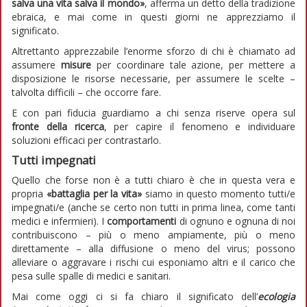
salva una vita salva il mondo»
, afferma un detto della tradizione
ebraica, e mai come in questi giorni ne apprezziamo il
significato.
Altrettanto apprezzabile l’enorme sforzo di chi è chiamato ad
assumere
misure
per coordinare tale azione, per mettere a
disposizione le risorse necessarie, per assumere le scelte –
talvolta difficili – che occorre fare.
E con pari fiducia guardiamo a chi senza riserve opera sul
fronte della ricerca
, per capire il fenomeno e individuare
soluzioni efficaci per contrastarlo.
Tutti impegnati
Quello che forse non è a tutti chiaro è che in questa vera e
propria
«battaglia per la vita»
siamo in questo momento tutti/e
impegnati/e (anche se certo non tutti in prima linea, come tanti
medici e infermieri). I
comportamenti
di ognuno e ognuna di noi
contribuiscono – più o meno ampiamente, più o meno
direttamente – alla diffusione o meno del virus; possono
alleviare o aggravare i rischi cui esponiamo altri e il carico che
pesa sulle spalle di medici e sanitari.
Mai come oggi ci si fa chiaro il significato dell’
ecologia