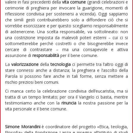
valere in fasi precedenti della
vita comune
(grandi celebrazioni e
cerimonie di preghiera per invocare la guarigione, momenti di
riflessione condivisa per sostenersi a vicenda). Oggi sappiamo
che simili gesti contribuirebbero solo a diffondere ciò che si
vorrebbe esorcizzare e per questo scegliamo responsabilmente
di astenercene. Una scelta responsabile, va sottolineato: non
una costrizione imposta da malevoli poteri esterni – cui ci si
sottometterebbe perché costretti o che bisognerebbe invece
cercare di contrastare – ma una consapevole e attiva
assunzione di
responsabilità
per il bene comune.
La
valorizzazione
della
tecnologia
ci permette tra l’altro oggi di
stare connessi anche a distanza; la preghiera e l’ascolto della
Parola si possono fare anche in tali forme, senza mettere a
rischio preziosi beni comuni.
Ci manca certo la celebrazione condivisa dell’eucaristia, ma si
tratta di un tempo limitato; per ora il Vangelo ci basta, mentre
testimoniamo anche con la
rinuncia
la nostra passione per la
vita personale e il bene comune.
Simone Morandini
è coordinatore del progetto «Etica, teologia,
filosofia» della Fondazione Lanza e insegna all’Istituto di studi