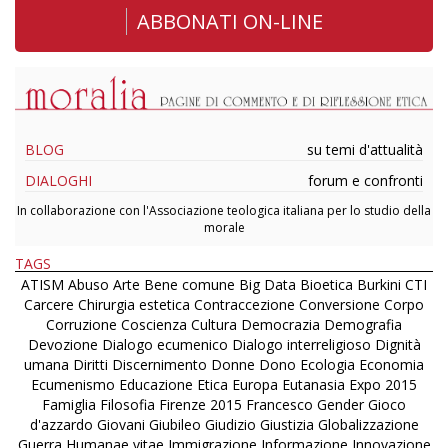
ABBONATI ON-LINE
BLOG
su temi d'attualità
DIALOGHI
forum e confronti
In collaborazione con l'Associazione teologica italiana per lo studio della
morale
TAGS
ATISM
Abuso
Arte
Bene comune
Big Data
Bioetica
Burkini
CTI
Carcere
Chirurgia estetica
Contraccezione
Conversione
Corpo
Corruzione
Coscienza
Cultura
Democrazia
Demografia
Devozione
Dialogo ecumenico
Dialogo interreligioso
Dignità
umana
Diritti
Discernimento
Donne
Dono
Ecologia
Economia
Ecumenismo
Educazione
Etica
Europa
Eutanasia
Expo 2015
Famiglia
Filosofia
Firenze 2015
Francesco
Gender
Gioco
d'azzardo
Giovani
Giubileo
Giudizio
Giustizia
Globalizzazione
Guerra
Humanae vitae
Immigrazione
Informazione
Innovazione