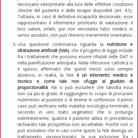
necessario interpretarle alla luce delle effettive condizioni
cliniche del paziente e delle terapie disponibili (art. 4.5).
Tuttavia, in caso di definitiva incapacità decisionale, esse
rappresentano il riferimento prioritario di valutazione: il
loro valore, infatti, pur non vincolante l’atto medico in
senso assoluto, non può ritenersi meramente orientativo.
Una questione controversa riguarda la
nutrizione e
idratazione artificiali (NIA)
, che il progetto di legge include
fra i trattamenti che possono essere rifiutati nelle DAT o
nella pianificazione anticipata. Nella riflessione cattolica si
è spesso affermato che questi mezzi sono sempre
doverosi; in realtà, la NIA
è un intervento medico e
tecnico e come tale non sfugge al giudizio di
proporzionalità
. Né si può escludere che talvolta essa
non sia più in grado di raggiungere lo scopo di procurare
nutrimento al paziente o di lenirne le sofferenze. Il primo
caso può verificarsi nella malattia oncologica terminale; il
secondo in uno stato vegetativo che si prolunga
indefinitamente, qualora il paziente abbia in precedenza
dichiarato tale prospettiva non accettabile. Poiché non si
può escludere che in casi come questi la NIA divenga un
trattamento sproporzionato, la sua inclusione fra i