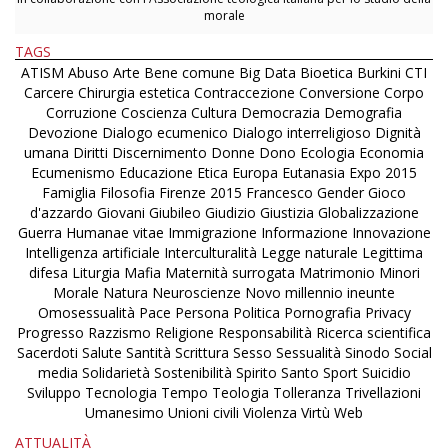
morale
TAGS
ATISM
Abuso
Arte
Bene comune
Big Data
Bioetica
Burkini
CTI
Carcere
Chirurgia estetica
Contraccezione
Conversione
Corpo
Corruzione
Coscienza
Cultura
Democrazia
Demografia
Devozione
Dialogo ecumenico
Dialogo interreligioso
Dignità
umana
Diritti
Discernimento
Donne
Dono
Ecologia
Economia
Ecumenismo
Educazione
Etica
Europa
Eutanasia
Expo 2015
Famiglia
Filosofia
Firenze 2015
Francesco
Gender
Gioco
d'azzardo
Giovani
Giubileo
Giudizio
Giustizia
Globalizzazione
Guerra
Humanae vitae
Immigrazione
Informazione
Innovazione
Intelligenza artificiale
Interculturalità
Legge naturale
Legittima
difesa
Liturgia
Mafia
Maternità surrogata
Matrimonio
Minori
Morale
Natura
Neuroscienze
Novo millennio ineunte
Omosessualità
Pace
Persona
Politica
Pornografia
Privacy
Progresso
Razzismo
Religione
Responsabilità
Ricerca scientifica
Sacerdoti
Salute
Santità
Scrittura
Sesso
Sessualità
Sinodo
Social
media
Solidarietà
Sostenibilità
Spirito Santo
Sport
Suicidio
Sviluppo
Tecnologia
Tempo
Teologia
Tolleranza
Trivellazioni
Umanesimo
Unioni civili
Violenza
Virtù
Web
ATTUALITÀ