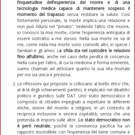
l’inquietudine dell’esperienza del morire e di una
tecnologia medica capace di mantenere sospeso il
momento del trapasso
senza restituire la salute. Così
fortemente personale, la morte implica una relazione e
non può ridursi nel “privato”. Vedendo l’altro che muore,
io conosco la mia morte, come l’esperienza anticipata di
essere sottratto a me stesso. Nella sua morte ne va di
me, come nella mia morte sono coinvolti altri, in specie i
familiari e gli amici. L
a sfida sta nel custodire le relazioni
fino all’ultimo
, anche nel caso della perdita di coscienza.
Nella cura per l’altro, di cui la medicina è forma eminente,
siamo chiamati ad attestare quanto la sua vita mortale
per noi sia unica e preziosa.
Le riflessioni qui proposte si collocano al livello etico che,
al di là degli schieramenti partitici, è implicato nel dibattito
politico e giuridico sulle DAT. Uno stato democratico è
composto di cittadini impegnati a rispettare le differenti
etiche, visioni del mondo e religioni, in un contesto di
reciproca inclusione e sincera ospitalità, senza che una
pretenda di imporsi sulle altre.
Lo stato democratico non
è però neutrale
, poiché la convivenza pacifica ha un
rapporto inscindibile con l’esperienza del bene comune e