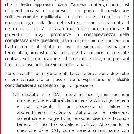
che
il testo approvato dalla Camera
contenga numerosi
elementi positivi e rappresenti un
punto di mediazione
sufficientemente equilibrato
da poter essere condiviso. Le
questioni legate alla fine della vita suscitano accesi contrasti
nella nostra società, abitata da un forte pluralismo morale. Il
progetto di legge
promuove
la
consapevolezza della
complessità delle questioni
, afferma il principio del consenso ai
trattamenti e il rifiuto di ogni irragionevole ostinazione
terapeutica, imposta una relazione tra medico e paziente
centrata sulla pianificazione anticipata delle cure, non presta il
fianco a derive nella direzione dell’eutanasia.
Pur suscettibile di miglioramenti, la sua approvazione dovrebbe
essere considerata un passo avanti. Esplicitiamo qui
alcune
considerazioni a sostegno
di questa posizione.
Il dibattito sulle DAT mette in luce grandi questioni
umane, etiche e culturali, la cui densità coinvolge credenti
e non credenti, in un processo di dialogo e
apprendimento reciproco. Autonomia e relazione,
sollecitudine e soggettività, possono diventare fecondo
terreno di incontro sociale e politico. Affrontando la
questione delle DAT, come società ci misuriamo con