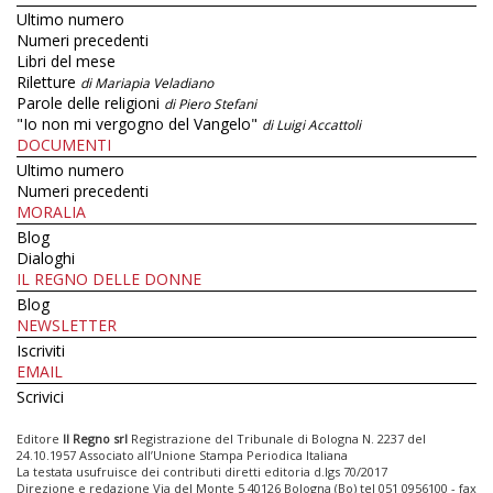
Ultimo numero
Numeri precedenti
Libri del mese
Riletture
di Mariapia Veladiano
Parole delle religioni
di Piero Stefani
"Io non mi vergogno del Vangelo"
di Luigi Accattoli
DOCUMENTI
Ultimo numero
Numeri precedenti
MORALIA
Blog
Dialoghi
IL REGNO DELLE DONNE
Blog
NEWSLETTER
Iscriviti
EMAIL
Scrivici
Editore
Il Regno srl
Registrazione del Tribunale di Bologna N. 2237 del
24.10.1957 Associato all’Unione Stampa Periodica Italiana
La testata usufruisce dei contributi diretti editoria d.lgs 70/2017
Direzione e redazione Via del Monte 5 40126 Bologna (Bo) tel 051 0956100 - fax