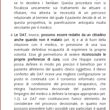
se lo desidera i familiari. Questa procedura non si
focalizza unicamente sui trattamenti da attuare o
rifiutare, ma attesta la necessità di un percorso
relazionale al termine del quale il paziente decide di sé. In
questa prospettiva, la pianificazione anticipata risulta
vincolante per il medico.
Le DAT
, invece,
possono essere redatte da un cittadino
anche quando non è malato
(art. 4) e al di fuori della
relazione con il medico, in previsione di una sua
eventuale definitiva incapacità di esprimere la propria
volontà. Esse gli permettono di vedere
riconosciute le
proprie preferenze di cura
, così che l’équipe curante
possa definire in modo più preciso il beneficio per il
paziente all’interno del quadro clinico oggettivo. Il rilievo
conferito alle DAT riceve una migliore configurazione se
posto in continuità con il consenso informato come
prassi di condivisione del processo terapeutico, che
integra l’autonomia decisionale del paziente con
l’impegno del medico a definire la terapia appropriata (art.
1.2). Le DAT non costituiscono l’unico elemento da
considerare nel processo decisionale, in quanto non
possono prevedere tutti i possibili casi particolari: è quindi