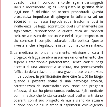
questo implica il riconoscimento del legame tra soggetti
liberi e moralmente uguali. Per questo
la giustizia delle
leggi non è riducibile ad accordi procedurali. Questa
prospettiva impedisce di spingere la tolleranza ad un
eccesso
in cui essa imploderebbe trasformandosi in
indifferenza. Le leggi, soprattutto quelle umanamente più
significative, custodiscono la qualità etica dei rapporti
civili, nella misura del possibile e nel dialogo reciproco. In
ciò consiste il compito culturale della politica. Questo
investe anche la legislazione in campo medico e sanitario.
La medicina è, fondamentalmente, relazione di cura. Il
progetto di legge sembra assumere un orientamento che
supera il tradizionale paternalismo, senza cadere negli
eccessi di una autonomia assoluta, ma promuovendo
l’efficacia della relazione di cura grazie a scelte condivise.
In particolare,
la pianificazione delle cure
(art. 5)
ha luogo
quando il paziente soffre di una patologia cronica
,
caratterizzata da inarrestabile evoluzione con prognosi
infausta,
di cui ha piena consapevolezza
. Egli condivide
con il medico che lo sta curando quali trattamenti siano
coerenti con il suo progetto di vita e siano da attuare
quando non sia più in grado di esprimersi, coinvolgendo