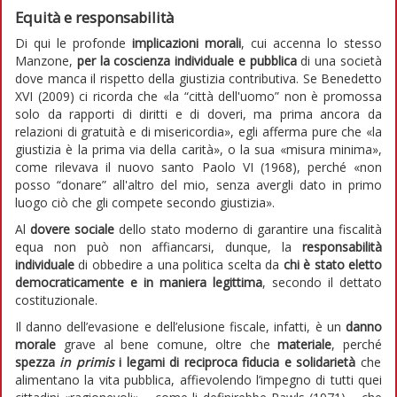
Equità e responsabilità
Di qui le profonde
implicazioni morali
, cui accenna lo stesso
Manzone,
per la coscienza individuale e pubblica
di una società
dove manca il rispetto della giustizia contributiva. Se Benedetto
XVI (2009) ci ricorda che «la “città dell'uomo” non è promossa
solo da rapporti di diritti e di doveri, ma prima ancora da
relazioni di gratuità e di misericordia», egli afferma pure che «la
giustizia è la prima via della carità», o la sua «misura minima»,
come rilevava il nuovo santo Paolo VI (1968), perché «non
posso “donare” all'altro del mio, senza avergli dato in primo
luogo ciò che gli compete secondo giustizia».
Al
dovere sociale
dello stato moderno di garantire una fiscalità
equa non può non affiancarsi, dunque, la
responsabilità
individuale
di obbedire a una politica scelta da
chi è stato eletto
democraticamente e in maniera legittima
, secondo il dettato
costituzionale.
Il danno dell’evasione e dell’elusione fiscale, infatti, è un
danno
morale
grave al bene comune, oltre che
materiale
, perché
spezza
in primis
i legami di reciproca fiducia e solidarietà
che
alimentano la vita pubblica, affievolendo l’impegno di tutti quei