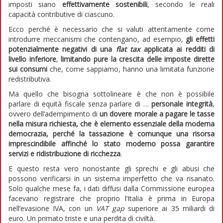
imposti siano
effettivamente sostenibili
, secondo le reali
capacità contributive di ciascuno.
Ecco perché è necessario che si valuti attentamente come
introdurre meccanismi che contengano, ad esempio,
gli effetti
potenzialmente negativi di una
flat tax
applicata ai redditi di
livello inferiore
,
limitando pure la crescita delle imposte dirette
sui consumi
che, come sappiamo, hanno una limitata funzione
redistributiva.
Ma quello che bisogna sottolineare è che non è possibile
parlare di equità fiscale senza parlare di …
personale integrità
,
ovvero dell’adempimento di
un dovere morale a pagare le tasse
nella misura richiesta, che è elemento essenziale della moderna
democrazia, perché la tassazione è comunque una risorsa
imprescindibile affinché lo stato moderno possa garantire
servizi e ridistribuzione di ricchezza
.
E questo resta vero nonostante gli sprechi e gli abusi che
possono verificarsi in un sistema imperfetto che va risanato.
Solo qualche mese fa, i dati diffusi dalla Commissione europea
facevano registrare che proprio l’Italia è prima in Europa
nell’evasione IVA, con un
VAT gap
superiore ai 35 miliardi di
euro. Un primato triste e una perdita di civiltà.