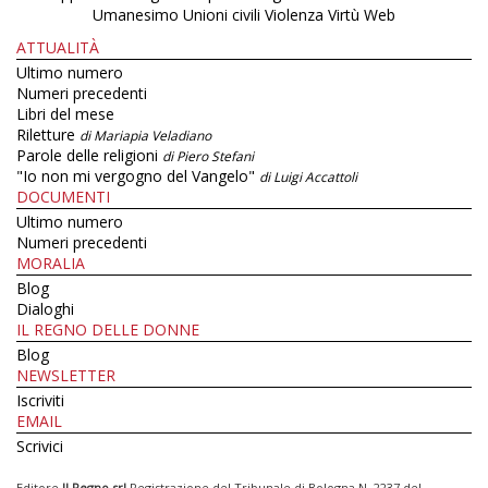
Umanesimo
Unioni civili
Violenza
Virtù
Web
ATTUALITÀ
Ultimo numero
Numeri precedenti
Libri del mese
Riletture
di Mariapia Veladiano
Parole delle religioni
di Piero Stefani
"Io non mi vergogno del Vangelo"
di Luigi Accattoli
DOCUMENTI
Ultimo numero
Numeri precedenti
MORALIA
Blog
Dialoghi
IL REGNO DELLE DONNE
Blog
NEWSLETTER
Iscriviti
EMAIL
Scrivici
Editore
Il Regno srl
Registrazione del Tribunale di Bologna N. 2237 del