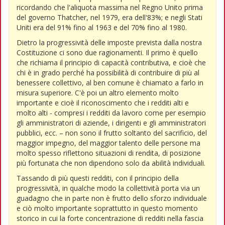
ricordando che l'aliquota massima nel Regno Unito prima
del governo Thatcher, nel 1979, era dell'83%; e negli Stati
Uniti era del 91% fino al 1963 e del 70% fino al 1980.
Dietro la progressività delle imposte prevista dalla nostra
Costituzione ci sono due ragionamenti. Il primo è quello
che richiama il principio di capacità contributiva, e cioè che
chi è in grado perché ha possibilità di contribuire di più al
benessere collettivo, al ben comune è chiamato a farlo in
misura superiore. C'è poi un altro elemento molto
importante e cioè il riconoscimento che i redditi alti e
molto alti - compresi i redditi da lavoro come per esempio
gli amministratori di aziende, i dirigenti e gli amministratori
pubblici, ecc. – non sono il frutto soltanto del sacrificio, del
maggior impegno, del maggior talento delle persone ma
molto spesso riflettono situazioni di rendita, di posizione
più fortunata che non dipendono solo da abilità individuali.
Tassando di più questi redditi, con il principio della
progressività, in qualche modo la collettività porta via un
guadagno che in parte non è frutto dello sforzo individuale
e ciò molto importante soprattutto in questo momento
storico in cui la forte concentrazione di redditi nella fascia