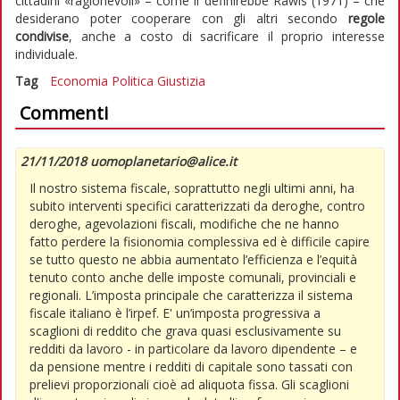
cittadini «ragionevoli» – come li definirebbe Rawls (1971) – che
desiderano poter cooperare con gli altri secondo
regole
condivise
, anche a costo di sacrificare il proprio interesse
individuale.
Tag
Economia
Politica
Giustizia
Commenti
21/11/2018 uomoplanetario@alice.it
Il nostro sistema fiscale, soprattutto negli ultimi anni, ha
subito interventi specifici caratterizzati da deroghe, contro
deroghe, agevolazioni fiscali, modifiche che ne hanno
fatto perdere la fisionomia complessiva ed è difficile capire
se tutto questo ne abbia aumentato l’efficienza e l’equità
tenuto conto anche delle imposte comunali, provinciali e
regionali. L’imposta principale che caratterizza il sistema
fiscale italiano è l’irpef. E' un’imposta progressiva a
scaglioni di reddito che grava quasi esclusivamente su
redditi da lavoro - in particolare da lavoro dipendente – e
da pensione mentre i redditi di capitale sono tassati con
prelievi proporzionali cioè ad aliquota fissa. Gli scaglioni