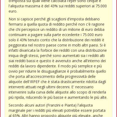
d'imposta sui quali viene calcolata l'irpef sono cinque e
l'aliquota massima è del 43% sui redditi superiori ai 75.000
euro.
Non si capisce perché gli scaglioni d'imposta debbano
fermarsi a quella quota di reddito perché non c'è ragione
che chi percepisce un reddito di un milione di euro debba
continuare a pagare sulla parte eccedente i 75.000 euro
solo il 43% tenuto conto che la distribuzione dei redditi è
peggiorata nel nostro paese come in molti altri paesi. Si è
infatti divaricata la forbice dei redditi con una distribuzione
iniqua degli stessi, perché sono aumentati sia i redditi alti
siai redditi bassi e questo è avvenuto anche all'interno dei
redditi da lavoro dipendente. Il modo più semplice e più
ovvio per ridurre le disuguaglianze è probabilmente quello
che porta all'accrescimento della progressività delle
aliquote dell'IRPEF che è stata drasticamente ridotta dagli
interventi attuati negli ultimi decenni. E' necessario
intervenire sulla curva delle aliquote allo scopo di renderla
più ripida, riducendo le più basse e aumentando le più alte.
Secondo alcuni autori (Franzini e Pianta) l'aliquota
marginale per i redditi più elevati potrebbe essere portata
al 65%. Altri hanno proposto aliquote più elevate, anche