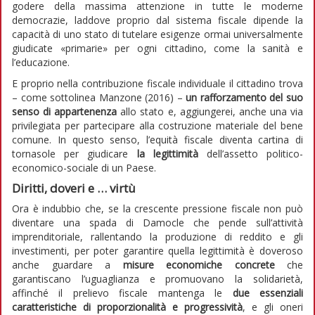
godere della massima attenzione in tutte le moderne
democrazie, laddove proprio dal sistema fiscale dipende la
capacità di uno stato di tutelare esigenze ormai universalmente
giudicate «primarie» per ogni cittadino, come la sanità e
l’educazione.
E proprio nella contribuzione fiscale individuale il cittadino trova
– come sottolinea Manzone (2016) –
un rafforzamento del suo
senso di appartenenza
allo stato e, aggiungerei, anche una via
privilegiata per partecipare alla costruzione materiale del bene
comune. In questo senso, l’equità fiscale diventa cartina di
tornasole per giudicare
la legittimità
dell’assetto politico-
economico-sociale di un Paese.
Diritti, doveri e … virtù
Ora è indubbio che, se la crescente pressione fiscale non può
diventare una spada di Damocle che pende sull’attività
imprenditoriale, rallentando la produzione di reddito e gli
investimenti, per poter garantire quella legittimità è doveroso
anche guardare a
misure economiche concrete
che
garantiscano l’uguaglianza e promuovano la solidarietà,
affinché il prelievo fiscale mantenga le
due essenziali
caratteristiche di proporzionalità e progressività
, e gli oneri