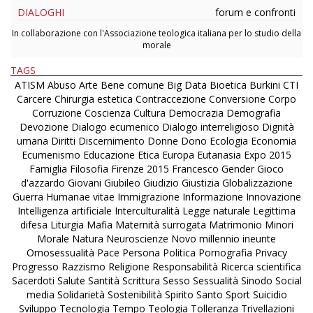
DIALOGHI
forum e confronti
In collaborazione con l'Associazione teologica italiana per lo studio della
morale
TAGS
ATISM
Abuso
Arte
Bene comune
Big Data
Bioetica
Burkini
CTI
Carcere
Chirurgia estetica
Contraccezione
Conversione
Corpo
Corruzione
Coscienza
Cultura
Democrazia
Demografia
Devozione
Dialogo ecumenico
Dialogo interreligioso
Dignità
umana
Diritti
Discernimento
Donne
Dono
Ecologia
Economia
Ecumenismo
Educazione
Etica
Europa
Eutanasia
Expo 2015
Famiglia
Filosofia
Firenze 2015
Francesco
Gender
Gioco
d'azzardo
Giovani
Giubileo
Giudizio
Giustizia
Globalizzazione
Guerra
Humanae vitae
Immigrazione
Informazione
Innovazione
Intelligenza artificiale
Interculturalità
Legge naturale
Legittima
difesa
Liturgia
Mafia
Maternità surrogata
Matrimonio
Minori
Morale
Natura
Neuroscienze
Novo millennio ineunte
Omosessualità
Pace
Persona
Politica
Pornografia
Privacy
Progresso
Razzismo
Religione
Responsabilità
Ricerca scientifica
Sacerdoti
Salute
Santità
Scrittura
Sesso
Sessualità
Sinodo
Social
media
Solidarietà
Sostenibilità
Spirito Santo
Sport
Suicidio
Sviluppo
Tecnologia
Tempo
Teologia
Tolleranza
Trivellazioni