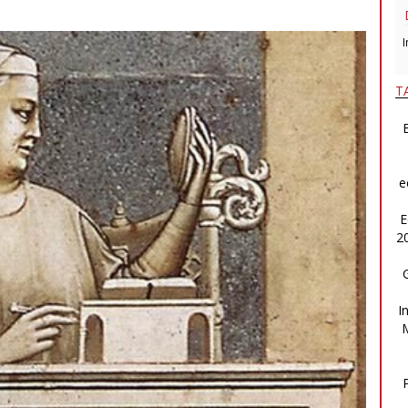
I
T
B
e
E
2
I