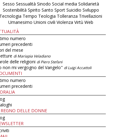
Sesso
Sessualità
Sinodo
Social media
Solidarietà
Sostenibilità
Spirito Santo
Sport
Suicidio
Sviluppo
Tecnologia
Tempo
Teologia
Tolleranza
Trivellazioni
Umanesimo
Unioni civili
Violenza
Virtù
Web
TTUALITÀ
ltimo numero
umeri precedenti
bri del mese
letture
di Mariapia Veladiano
role delle religioni
di Piero Stefani
o non mi vergogno del Vangelo"
di Luigi Accattoli
OCUMENTI
ltimo numero
umeri precedenti
ORALIA
log
aloghi
L REGNO DELLE DONNE
log
EWSLETTER
criviti
MAIL