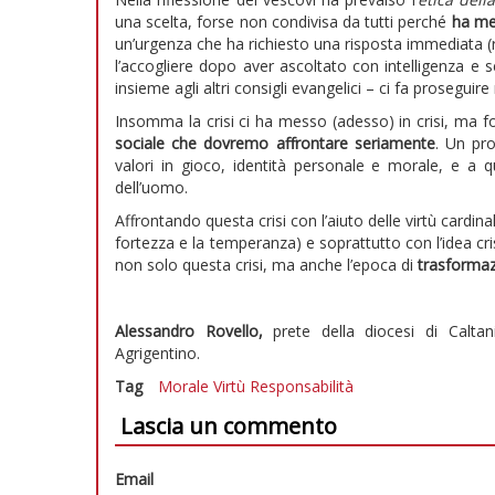
una scelta, forse non condivisa da tutti perché
ha mes
un’urgenza che ha richiesto una risposta immediata (re
l’accogliere dopo aver ascoltato con intelligenza e 
insieme agli altri consigli evangelici – ci fa prosegu
Insomma la crisi ci ha messo (adesso) in crisi, ma f
sociale che dovremo affrontare seriamente
. Un pr
valori in gioco, identità personale e morale, e a q
dell’uomo.
Affrontando questa crisi con l’aiuto delle virtù cardin
fortezza e la temperanza) e soprattutto con l’idea c
non solo questa crisi, ma anche l’epoca di
trasforma
Alessandro Rovello,
prete della diocesi di Caltan
Agrigentino.
Tag
Morale
Virtù
Responsabilità
Lascia un commento
Email