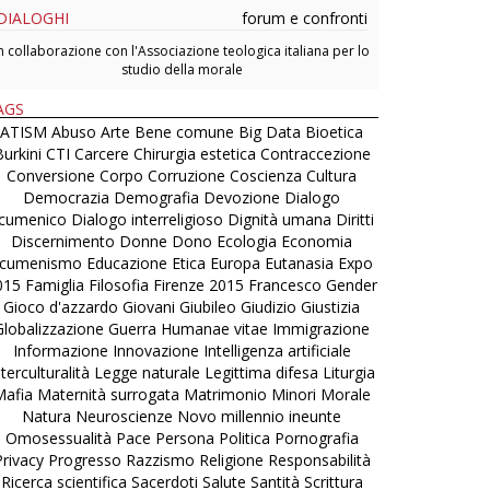
DIALOGHI
forum e confronti
n collaborazione con l'Associazione teologica italiana per lo
studio della morale
AGS
ATISM
Abuso
Arte
Bene comune
Big Data
Bioetica
urkini
CTI
Carcere
Chirurgia estetica
Contraccezione
Conversione
Corpo
Corruzione
Coscienza
Cultura
Democrazia
Demografia
Devozione
Dialogo
cumenico
Dialogo interreligioso
Dignità umana
Diritti
Discernimento
Donne
Dono
Ecologia
Economia
cumenismo
Educazione
Etica
Europa
Eutanasia
Expo
015
Famiglia
Filosofia
Firenze 2015
Francesco
Gender
Gioco d'azzardo
Giovani
Giubileo
Giudizio
Giustizia
Globalizzazione
Guerra
Humanae vitae
Immigrazione
Informazione
Innovazione
Intelligenza artificiale
nterculturalità
Legge naturale
Legittima difesa
Liturgia
Mafia
Maternità surrogata
Matrimonio
Minori
Morale
Natura
Neuroscienze
Novo millennio ineunte
Omosessualità
Pace
Persona
Politica
Pornografia
Privacy
Progresso
Razzismo
Religione
Responsabilità
Ricerca scientifica
Sacerdoti
Salute
Santità
Scrittura