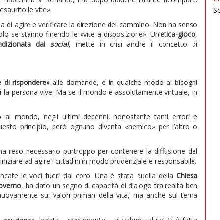
esaurito le vite».
Sc
di agire e verificare la direzione del cammino. Non ha senso
lo se stanno finendo le «vite a disposizione». Un’
etica-gioco
,
ndizionata dai
social
, mette in crisi anche il concetto di
 di rispondere»
alle domande, e in qualche modo ai bisogni
i la persona vive. Ma se il mondo è assolutamente virtuale, in
l mondo, negli ultimi decenni, nonostante tanti errori e
uesto principio, però ognuno diventa «nemico» per l’altro o
a reso necessario purtroppo per contenere la diffusione del
iniziare ad agire i cittadini in modo prudenziale e responsabile.
ate le voci fuori dal coro. Una è stata quella della
Chiesa
governo
, ha dato un segno di capacità di dialogo tra realtà ben
e nuovamente sui valori primari della vita, ma anche sul tema
a prudenza
, legata – ovviamente – al valore salute. Si è fatta