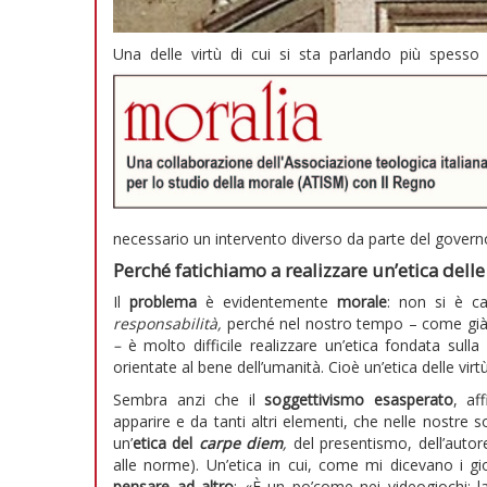
Una delle virtù di cui si sta parlando più spesso 
necessario un intervento diverso da parte del governo
Perché fatichiamo a realizzare un’etica delle
Il
problema
è evidentemente
morale
: non si è ca
responsabilità,
perché nel nostro tempo – come già
–
è molto difficile realizzare un’etica fondata sulla 
orientate al bene dell’umanità. Cioè un’etica delle virtù
Sembra anzi che il
soggettivismo esasperato
, af
apparire e da tanti altri elementi, che nelle nostre
un’
etica del
carpe diem
,
del presentismo, dell’autoref
alle norme). Un’etica in cui, come mi dicevano i g
pensare ad altro
: «È un po’come nei videogiochi: 