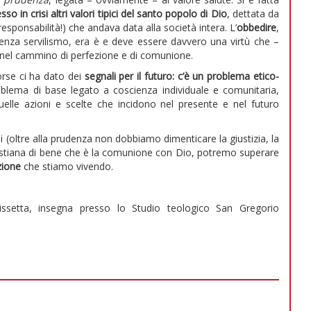
so in crisi altri valori tipici del santo popolo di Dio
, dettata da
sponsabilità!) che andava data alla società intera. L’
obbedire
,
senza servilismo, era è e deve essere davvero una virtù che –
ire nel cammino di perfezione e di comunione.
orse ci ha dato dei
segnali per il futuro: c’è un problema etico-
oblema di base legato a coscienza individuale e comunitaria,
uelle azioni e scelte che incidono nel presente e nel futuro
ali (oltre alla prudenza non dobbiamo dimenticare la giustizia, la
ristiana di bene che è la comunione con Dio, potremo superare
zione
che stiamo vivendo.
issetta, insegna presso lo Studio teologico San Gregorio