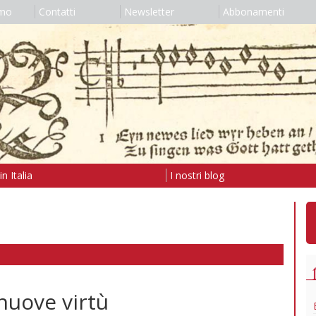
amo
Contatti
Newsletter
Abbonamenti
n Italia
I nostri blog
 nuove virtù