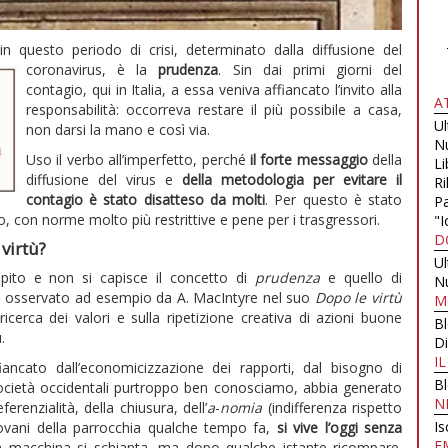
in questo periodo di crisi, determinato dalla diffusione del
coronavirus, è la
prudenza
. Sin dai primi giorni del
contagio, qui in Italia, a essa veniva affiancato l’invito alla
A
responsabilità: occorreva restare il più possibile a casa,
U
non darsi la mano e così via.
N
Uso il verbo all’imperfetto, perché
il forte messaggio
della
Li
diffusione del virus e
della metodologia per evitare il
Ri
contagio è stato disatteso da molti
. Per questo è stato
Pa
, con norme molto più restrittive e pene per i trasgressori.
"I
D
 virtù?
U
pito e non si capisce il concetto di
prudenza
e quello di
N
 osservato ad esempio da A. MacIntyre nel suo
Dopo le virtù
M
ricerca dei valori e sulla ripetizione creativa di azioni buone
B
.
Di
I
fiancato dall’economicizzazione dei rapporti, dal bisogno di
B
 società occidentali purtroppo ben conosciamo, abbia generato
N
erenzialità, della chiusura, dell’
a
-
nomia
(indifferenza rispetto
Is
iovani della parrocchia qualche tempo fa,
si vive l’oggi senza
E
la macchina si schianta, ma dopo qualche istante ricompare.