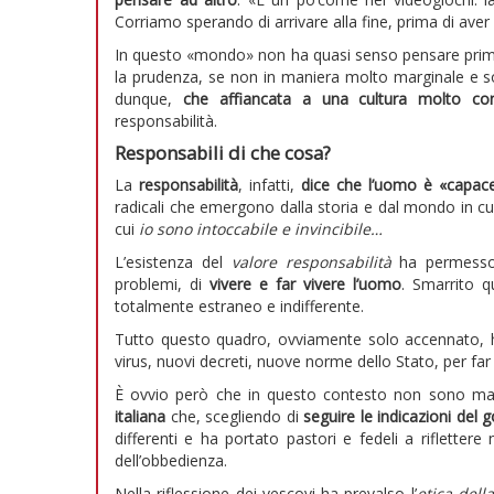
Corriamo sperando di arrivare alla fine, prima di aver 
In questo «mondo» non ha quasi senso pensare prima 
la prudenza, se non in maniera molto marginale e so
dunque,
che affiancata a una cultura molto co
responsabilità.
Responsabili di che cosa?
La
responsabilità
, infatti,
dice che l’uomo è «capace
radicali che emergono dalla storia e dal mondo in cu
cui
io sono intoccabile e invincibile…
L’esistenza del
valore responsabilità
ha permesso a
problemi, di
vivere e far vivere l’uomo
. Smarrito q
totalmente estraneo e indifferente.
Tutto questo quadro, ovviamente solo accennato, h
virus, nuovi decreti, nuove norme dello Stato, per far 
È ovvio però che in questo contesto non sono manc
italiana
che, scegliendo di
seguire le indicazioni del 
differenti e ha portato pastori e fedeli a rifletter
dell’obbedienza.
Nella riflessione dei vescovi ha prevalso l’
etica dell