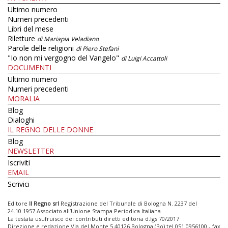
Ultimo numero
Numeri precedenti
Libri del mese
Riletture
di Mariapia Veladiano
Parole delle religioni
di Piero Stefani
"Io non mi vergogno del Vangelo"
di Luigi Accattoli
DOCUMENTI
Ultimo numero
Numeri precedenti
MORALIA
Blog
Dialoghi
IL REGNO DELLE DONNE
Blog
NEWSLETTER
Iscriviti
EMAIL
Scrivici
Editore
Il Regno srl
Registrazione del Tribunale di Bologna N. 2237 del
24.10.1957 Associato all’Unione Stampa Periodica Italiana
La testata usufruisce dei contributi diretti editoria d.lgs 70/2017
Direzione e redazione Via del Monte 5 40126 Bologna (Bo) tel 051 0956100 - fax