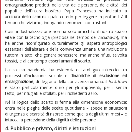
emarginazione
prodotti nella vita delle persone, delle città, dei
popoli e dell’intera biosfera. Papa Francesco ha indicato la
«
cultura dello scarto
» quale criterio per leggere in profondità il
tempo che viviamo, indagando fenomeni contrastanti.
Così l’industrializzazione non ha solo arricchito il nostro spazio
vitale con la tecnologia (preziosa nel tempo del
lockdown
), ma
ha anche riconfigurato culturalmente gli aspetti antropologici
essenziali dell’abitare e della convivenza umana; una rivoluzione
tuttora in atto, che genera benessere, ma anche rifiuti, talvolta
tossici, e al contempo
esseri umani di scarto
.
La stessa pandemia ha evidenziato l’ambiguo intreccio tra
processi d’inclusione sociale e
dinamiche di esclusione ed
emarginazione
, di degrado della convivenza umana: il
lockdown
è stato particolarmente duro per gli impoveriti, per i senza
tetto, per rifugiati e sfollati, per i richiedenti asilo.
Né la logica dello scarto si ferma alla dimensione economica:
entra nelle pieghe delle scelte quotidiane – specie in situazioni
di urgenza e scarsità di risorse come quella degli ultimi mesi – e
intacca la
percezione della dignità delle persone
.
4. Pubblico e privato, diritti e istituzioni