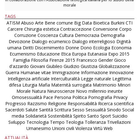
morale
TAGS
ATISM
Abuso
Arte
Bene comune
Big Data
Bioetica
Burkini
CTI
Carcere
Chirurgia estetica
Contraccezione
Conversione
Corpo
Corruzione
Coscienza
Cultura
Democrazia
Demografia
Devozione
Dialogo ecumenico
Dialogo interreligioso
Dignità
umana
Diritti
Discernimento
Donne
Dono
Ecologia
Economia
Ecumenismo
Educazione
Etica
Europa
Eutanasia
Expo 2015
Famiglia
Filosofia
Firenze 2015
Francesco
Gender
Gioco
d'azzardo
Giovani
Giubileo
Giudizio
Giustizia
Globalizzazione
Guerra
Humanae vitae
Immigrazione
Informazione
Innovazione
Intelligenza artificiale
Interculturalità
Legge naturale
Legittima
difesa
Liturgia
Mafia
Maternità surrogata
Matrimonio
Minori
Morale
Natura
Neuroscienze
Novo millennio ineunte
Omosessualità
Pace
Persona
Politica
Pornografia
Privacy
Progresso
Razzismo
Religione
Responsabilità
Ricerca scientifica
Sacerdoti
Salute
Santità
Scrittura
Sesso
Sessualità
Sinodo
Social
media
Solidarietà
Sostenibilità
Spirito Santo
Sport
Suicidio
Sviluppo
Tecnologia
Tempo
Teologia
Tolleranza
Trivellazioni
Umanesimo
Unioni civili
Violenza
Virtù
Web
ATTUALITÀ