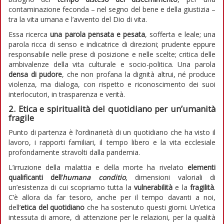
contaminazione feconda – nel segno del bene e della giustizia –
tra la vita umana e l’avvento del Dio di vita.
Essa ricerca
una parola pensata e pesata
, sofferta e leale; una
parola ricca di senso e indicatrice di direzioni; prudente eppure
responsabile nelle prese di posizione e nelle scelte; critica delle
ambivalenze della vita culturale e socio-politica. Una parola
densa di
pudore
, che non profana la dignità altrui, né produce
violenza, ma dialoga, con rispetto e riconoscimento dei suoi
interlocutori, in trasparenza e verità.
2. Etica e spiritualità del quotidiano per un’umanità
fragile
Punto di partenza è l’ordinarietà di un quotidiano che ha visto il
lavoro, i rapporti familiari, il tempo libero e la vita ecclesiale
profondamente stravolti dalla pandemia.
L’irruzione della malattia e della morte ha rivelato
elementi
qualificanti dell’
humana conditio
, dimensioni valoriali di
un’esistenza di cui scopriamo tutta la
vulnerabilità
e la
fragilità
.
C’è allora da far tesoro, anche per il tempo davanti a noi,
dell’
etica del quotidiano
che ha sostenuto questi giorni. Un’etica
intessuta di amore, di attenzione per le relazioni, per la qualità