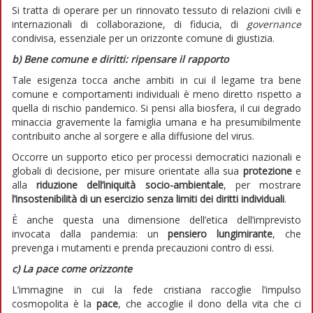
Si tratta di operare per un rinnovato tessuto di relazioni civili e
internazionali di collaborazione, di fiducia, di
governance
condivisa, essenziale per un orizzonte comune di giustizia.
b)
Bene comune e diritti: ripensare il rapporto
Tale esigenza tocca anche ambiti in cui il legame tra bene
comune e comportamenti individuali è meno diretto rispetto a
quella di rischio pandemico. Si pensi alla biosfera, il cui degrado
minaccia gravemente la famiglia umana e ha presumibilmente
contribuito anche al sorgere e alla diffusione del virus.
Occorre un supporto etico per processi democratici nazionali e
globali di decisione, per misure orientate alla sua
protezione
e
alla
riduzione dell’iniquità socio-ambientale
, per mostrare
l’insostenibilità di un
esercizio senza limiti dei diritti individuali
.
È anche questa una dimensione dell’etica dell’imprevisto
invocata dalla pandemia: un
pensiero lungimirante
, che
prevenga i mutamenti e prenda precauzioni contro di essi.
c)
La pace come orizzonte
L’immagine in cui la fede cristiana raccoglie l’impulso
cosmopolita è la
pace
, che accoglie il dono della vita che ci