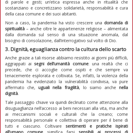
di parole e gesti; un’etica espressa anche in ritualità che
sostanziano e concretizzano solidarietà, responsabilità e cura
della casa comune e dei suoi abitanti.
Non a caso, la pandemia ha visto crescere una
domanda di
spiritualità
– anche oltre le appartenenze religiose – alimentata
dalla domanda sul senso di una situazione anomala, dal
bisogno di consolazione, dall’interrogativo sul volto di Dio.
3. Dignità, eguaglianza contro la cultura dello scarto
Anche grazie a tali risorse abbiamo resistito ai giorni più difficili,
aggrappati ai
segni dell’umanità comune
: una realtà che ci
precede, che ci accoglie come ospiti e che sempre va
tenacemente esplorata e coltivata. Se, infatti, la violenza della
pandemia ha evidenziato la vulnerabilità condivisa, va pure
affermato che,
uguali nella fragilità
, lo siamo anche
nella
dignità
.
Tale passaggio chiave va quindi declinato come attenzione alla
disuguaglianza nell’accesso ai beni necessari alla vita, ma anche
ai meccanismi sociali e culturali che la creano; come
responsabilità personale e collettiva di operare per il bene di
tutti e ciascuno. Coltivare
sentimenti e pratiche ispirati
all’umano comune
significa farsi
sensibili
ai processi di