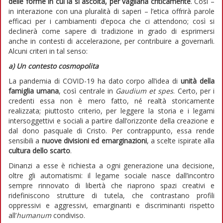
delle forme in cui la si ascolta, per vagliarla criticamente
. Così –
in interazione con una pluralità di saperi – l’etica offrirà parole
efficaci per i cambiamenti d’epoca che ci attendono; così si
declinerà come sapere di tradizione in grado di esprimersi
anche in contesti di accelerazione, per contribuire a governarli.
Alcuni criteri in tal senso:
a)
Un contesto cosmopolita
La pandemia di COVID-19 ha dato corpo all’idea di
unità della
famiglia umana
, così centrale in
Gaudium et spes
. Certo, per i
credenti essa non è mero fatto, né realtà storicamente
realizzata; piuttosto criterio, per leggere la storia e i legami
intersoggettivi e sociali a partire dall’orizzonte della creazione e
dal dono pasquale di Cristo. Per contrappunto, essa rende
sensibili a
nuove divisioni ed emarginazioni
, a scelte ispirate alla
cultura dello scarto
.
Dinanzi a esse è richiesta a ogni generazione una decisione,
oltre gli automatismi: il legame sociale nasce dall’incontro
sempre rinnovato di libertà che riaprono spazi creativi e
ridefiniscono strutture di tutela, che contrastano profili
oppressivi e aggressivi, emarginanti e discriminanti rispetto
all’
humanum
condiviso.