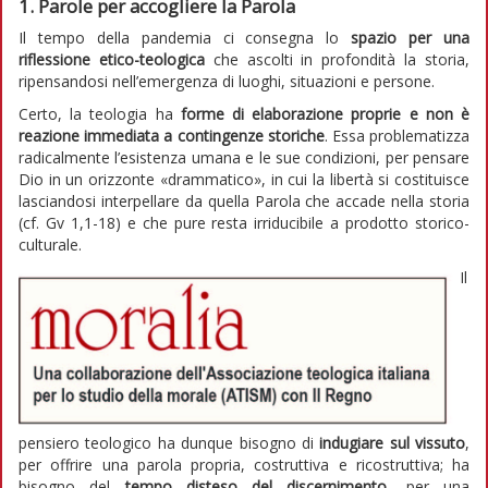
1. Parole per accogliere la Parola
Il tempo della pandemia ci consegna lo
spazio per una
riflessione etico-teologica
che ascolti in profondità la storia,
ripensandosi nell’emergenza di luoghi, situazioni e persone.
Certo, la teologia ha
forme di elaborazione proprie e non è
reazione immediata a contingenze storiche
. Essa problematizza
radicalmente l’esistenza umana e le sue condizioni, per pensare
Dio in un orizzonte «drammatico», in cui la libertà si costituisce
lasciandosi interpellare da quella Parola che accade nella storia
(cf. Gv 1,1-18) e che pure resta irriducibile a prodotto storico-
culturale.
Il
pensiero teologico ha dunque bisogno di
indugiare
sul vissuto
,
per offrire una parola propria, costruttiva e ricostruttiva; ha
bisogno del
tempo disteso del discernimento
, per una