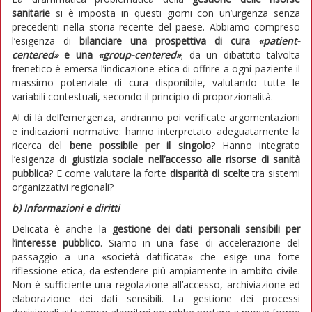
sanitarie
si è imposta in questi giorni con un’urgenza senza
precedenti nella storia recente del paese. Abbiamo compreso
l’esigenza di
bilanciare una prospettiva di cura
«patient-
centered»
e una
«group-centered»
; da un dibattito talvolta
frenetico è emersa l’indicazione etica di offrire a ogni paziente il
massimo potenziale di cura disponibile, valutando tutte le
variabili contestuali, secondo il principio di proporzionalità.
Al di là dell’emergenza, andranno poi verificate argomentazioni
e indicazioni normative: hanno interpretato adeguatamente la
ricerca del
bene possibile per il singolo
? Hanno integrato
l’esigenza di
giustizia sociale nell’accesso alle risorse di sanità
pubblica
? E come valutare la forte
disparità di scelte
tra sistemi
organizzativi regionali?
b) Informazioni e diritti
Delicata è anche la
gestione dei dati personali sensibili per
l’interesse pubblico
. Siamo in una fase di accelerazione del
passaggio a una «società datificata» che esige una forte
riflessione etica, da estendere più ampiamente in ambito civile.
Non è sufficiente una regolazione all’accesso, archiviazione ed
elaborazione dei dati sensibili. La gestione dei processi