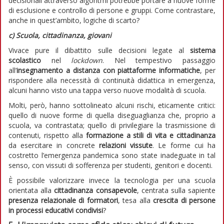
decisionali attraverso algoritmi potrebbe portare a nuove forme
di esclusione e controllo di persone e gruppi. Come contrastare,
anche in quest’ambito, logiche di scarto?
c) Scuola, cittadinanza, giovani
Vivace pure il dibattito sulle decisioni legate al
sistema
scolastico
nel
lockdown
. Nel tempestivo passaggio
all’
insegnamento a distanza con piattaforme informatiche
, per
rispondere alla necessità di continuità didattica in emergenza,
alcuni hanno visto una tappa verso nuove modalità di scuola.
Molti, però, hanno sottolineato alcuni rischi, eticamente critici:
quello di nuove forme di quella diseguaglianza che, proprio a
scuola, va contrastata; quello di privilegiare la trasmissione di
contenuti, rispetto alla
formazione a stili di vita e cittadinanza
da esercitare in concrete
relazioni vissute
. Le forme cui ha
costretto l’emergenza pandemica sono state inadeguate in tal
senso, con vissuti di sofferenza per studenti, genitori e docenti.
È possibile valorizzare invece la tecnologia per una scuola
orientata alla
cittadinanza consapevole
, centrata sulla sapiente
presenza relazionale di
formatori
, tesa alla
crescita di persone
in processi educativi condivisi
?