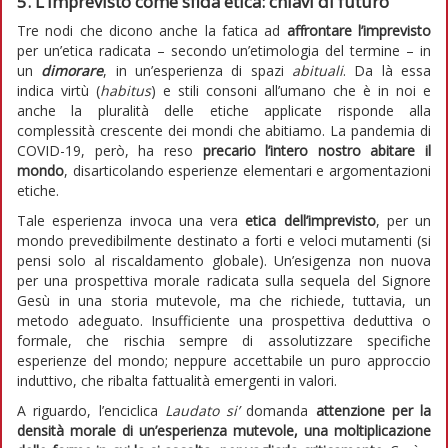
5. L’imprevisto come sfida etica: chiavi di futuro
Tre nodi che dicono anche la fatica ad
affrontare l’imprevisto
per un’etica radicata – secondo un’etimologia del termine – in
un
dimorare
, in un’esperienza di spazi
abituali
. Da là essa
indica virtù (
habitus
) e stili consoni all’umano che è in noi e
anche la pluralità delle etiche applicate risponde alla
complessità crescente dei mondi che abitiamo. La pandemia di
COVID-19, però, ha reso
precario
l’intero nostro abitare il
mondo
, disarticolando esperienze elementari e argomentazioni
etiche.
Tale esperienza invoca una vera
etica dell’imprevisto
, per un
mondo prevedibilmente destinato a forti e veloci mutamenti (si
pensi solo al riscaldamento globale). Un’esigenza non nuova
per una prospettiva morale radicata sulla sequela del Signore
Gesù in una storia mutevole, ma che richiede, tuttavia, un
metodo adeguato. Insufficiente una prospettiva deduttiva o
formale, che rischia sempre di assolutizzare specifiche
esperienze del mondo; neppure accettabile un puro approccio
induttivo, che ribalta fattualità emergenti in valori.
A riguardo, l’enciclica
Laudato si’
domanda
attenzione per la
densità morale di un’esperienza mutevole, una moltiplicazione