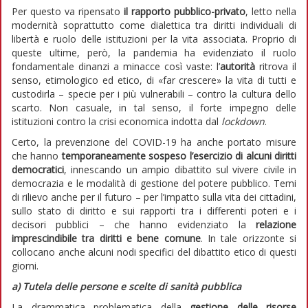
Per questo va ripensato
il rapporto pubblico-privato
, letto nella
modernità soprattutto come dialettica tra diritti individuali di
libertà e ruolo delle istituzioni per la vita associata. Proprio di
queste ultime, però, la pandemia ha evidenziato il ruolo
fondamentale dinanzi a minacce così vaste: l’
autorità
ritrova il
senso, etimologico ed etico, di «far crescere» la vita di tutti e
custodirla – specie per i più vulnerabili – contro la cultura dello
scarto. Non casuale, in tal senso, il forte impegno delle
istituzioni contro la crisi economica indotta dal
lockdown
.
Certo, la prevenzione del COVID-19 ha anche portato misure
che hanno
temporaneamente sospeso l’esercizio di alcuni diritti
democratici
, innescando un ampio dibattito sul vivere civile in
democrazia e le modalità di gestione del potere pubblico. Temi
di rilievo anche per il futuro – per l’impatto sulla vita dei cittadini,
sullo stato di diritto e sui rapporti tra i differenti poteri e i
decisori pubblici – che hanno evidenziato la
relazione
imprescindibile tra diritti e bene comune
. In tale orizzonte si
collocano anche alcuni nodi specifici del dibattito etico di questi
giorni.
a) Tutela delle persone e scelte di sanità pubblica
La drammatica problematica della
gestione delle risorse