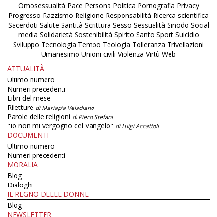
Omosessualità
Pace
Persona
Politica
Pornografia
Privacy
Progresso
Razzismo
Religione
Responsabilità
Ricerca scientifica
Sacerdoti
Salute
Santità
Scrittura
Sesso
Sessualità
Sinodo
Social
media
Solidarietà
Sostenibilità
Spirito Santo
Sport
Suicidio
Sviluppo
Tecnologia
Tempo
Teologia
Tolleranza
Trivellazioni
Umanesimo
Unioni civili
Violenza
Virtù
Web
ATTUALITÀ
Ultimo numero
Numeri precedenti
Libri del mese
Riletture
di Mariapia Veladiano
Parole delle religioni
di Piero Stefani
"Io non mi vergogno del Vangelo"
di Luigi Accattoli
DOCUMENTI
Ultimo numero
Numeri precedenti
MORALIA
Blog
Dialoghi
IL REGNO DELLE DONNE
Blog
NEWSLETTER