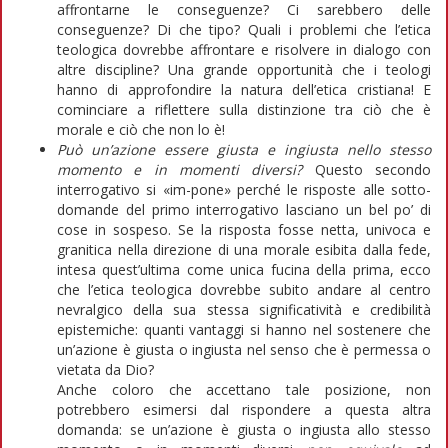
affrontarne le conseguenze? Ci sarebbero delle
conseguenze? Di che tipo? Quali i problemi che l’etica
teologica dovrebbe affrontare e risolvere in dialogo con
altre discipline? Una grande opportunità che i teologi
hanno di approfondire la natura dell’etica cristiana! E
cominciare a riflettere sulla distinzione tra ciò che è
morale e ciò che non lo è!
Può un’azione essere giusta e ingiusta nello stesso
momento e in momenti diversi?
Questo secondo
interrogativo si «im-pone» perché le risposte alle sotto-
domande del primo interrogativo lasciano un bel po’ di
cose in sospeso. Se la risposta fosse netta, univoca e
granitica nella direzione di una morale esibita dalla fede,
intesa quest’ultima come unica fucina della prima, ecco
che l’etica teologica dovrebbe subito andare al centro
nevralgico della sua stessa significatività e credibilità
epistemiche: quanti vantaggi si hanno nel sostenere che
un’azione è giusta o ingiusta nel senso che è permessa o
vietata da Dio?
Anche coloro che accettano tale posizione, non
potrebbero esimersi dal rispondere a questa altra
domanda: se un’azione è giusta o ingiusta allo stesso