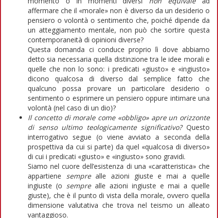
momento o in momenti diversi
non equivale
ad
affermare che il «morale» non è diverso da un desiderio o
pensiero o volontà o sentimento che, poiché dipende da
un atteggiamento mentale, non può che sortire questa
contemporaneità di opinioni diverse?
Questa domanda ci conduce proprio lì dove abbiamo
detto sia necessaria quella distinzione tra le idee morali e
quelle che non lo sono: i predicati «giusto» e «ingiusto»
dicono qualcosa di diverso dal semplice fatto che
qualcuno possa provare un particolare desiderio o
sentimento o esprimere un pensiero oppure intimare una
volontà (nel caso di un dio)?
Il concetto di morale come «obbligo» apre un orizzonte
di senso ultimo teologicamente significativo?
Questo
interrogativo segue (o viene avviato a seconda della
prospettiva da cui si parte) da quel «qualcosa di diverso»
di cui i predicati «giusto» e «ingiusto» sono gravidi.
Siamo nel cuore dell’esistenza di una «caratteristica» che
appartiene
sempre
alle azioni giuste e mai a quelle
ingiuste (o
sempre
alle azioni ingiuste e mai a quelle
giuste), che è il punto di vista della morale, ovvero quella
dimensione valutativa che trova nel teismo un alleato
vantaggioso.