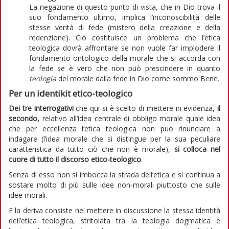
La negazione di questo punto di vista, che in Dio trova il
suo fondamento ultimo, implica l’inconoscibilità delle
stesse verità di fede (mistero della creazione e della
redenzione). Ciò costituisce un problema che l’etica
teologica dovrà affrontare se non vuole far implodere il
fondamento ontologico della morale che si accorda con
la fede se è vero che non può prescindere in quanto
teologia
del morale dalla fede in Dio come sommo Bene.
Per un identikit etico-teologico
Dei tre interrogativi
che qui si è scelto di mettere in evidenza,
il
secondo,
relativo all’idea centrale di obbligo morale quale idea
che per eccellenza l’etica teologica non può rinunciare a
indagare (l’idea morale che si distingue per la sua peculiare
caratteristica da tutto ciò che non è morale),
si colloca nel
cuore di tutto il discorso etico-teologico
.
Senza di esso non si imbocca la strada dell’etica e si continua a
sostare molto di più sulle idee non-morali piuttosto che sulle
idee morali.
E la deriva consiste nel mettere in discussione la stessa identità
dell’etica teologica, stritolata tra la teologia dogmatica e