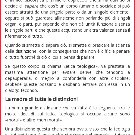
decide di
sapere
che cos’è un corpo (umano o sociale): si può
essere attratti da una singola parte o da un singolo elemento,
oppure si può guardare all’insieme non parlando più di singoli
organi o parti, pur sapendo che non c’è unità funzionale senza
le singole parti e che queste acquistano un’altra valenza senza il
riferimento al tutto.
Quando si smette di sapere ciò, si smette di praticare la scienza
della distinzione, con la conseguenza che non è difficile parlare
di tutto fuorché di ciò di cui si pensa di parlare.
Se questo corpo si chiama «etica teologica», va prestata la
massima attenzione per evitare derive che tendono a
depauperarla, o meglio a confonderla con altre discipline,
sebbene queste possano e debbano entrare con essa in un
dialogo fecondo.
La madre di tutte le distinzioni
La prima grande distinzione che va fatta è la seguente: tra le
molte idee di cui l’etica teologica si occupa alcune sono
«morali» e altre «non morali».
Una distinzione questa che sembra ovvia, visto che la teologia
di cui trattiamo è quella che si occupa del «morale», tuttavia