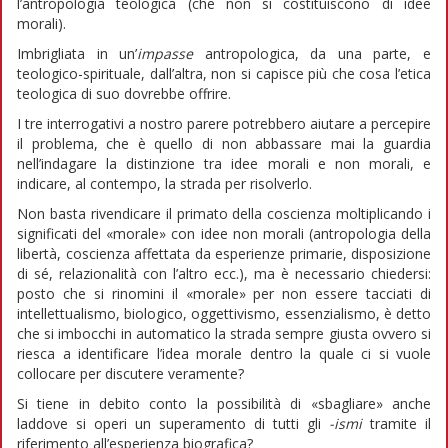
l’antropologia teologica (che non si costituiscono di idee
morali).
Imbrigliata in un’
impasse
antropologica, da una parte, e
teologico-spirituale, dall’altra, non si capisce più che cosa l’etica
teologica di suo dovrebbe offrire.
I tre interrogativi a nostro parere potrebbero aiutare a percepire
il problema, che è quello di non abbassare mai la guardia
nell’indagare la distinzione tra idee morali e non morali, e
indicare, al contempo, la strada per risolverlo.
Non basta rivendicare il primato della coscienza moltiplicando i
significati del «morale» con idee non morali (antropologia della
libertà, coscienza affettata da esperienze primarie, disposizione
di sé, relazionalità con l’altro ecc.), ma è necessario chiedersi:
posto che si rinomini il «morale» per non essere tacciati di
intellettualismo, biologico, oggettivismo, essenzialismo, è detto
che si imbocchi in automatico la strada sempre giusta ovvero si
riesca a identificare l’idea morale dentro la quale ci si vuole
collocare per discutere veramente?
Si tiene in debito conto la possibilità di «sbagliare» anche
laddove si operi un superamento di tutti gli
-ismi
tramite il
riferimento all’esperienza biografica?