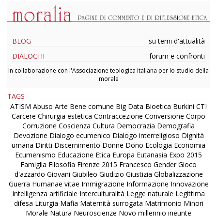
BLOG
su temi d'attualità
DIALOGHI
forum e confronti
In collaborazione con l'Associazione teologica italiana per lo studio della
morale
TAGS
ATISM
Abuso
Arte
Bene comune
Big Data
Bioetica
Burkini
CTI
Carcere
Chirurgia estetica
Contraccezione
Conversione
Corpo
Corruzione
Coscienza
Cultura
Democrazia
Demografia
Devozione
Dialogo ecumenico
Dialogo interreligioso
Dignità
umana
Diritti
Discernimento
Donne
Dono
Ecologia
Economia
Ecumenismo
Educazione
Etica
Europa
Eutanasia
Expo 2015
Famiglia
Filosofia
Firenze 2015
Francesco
Gender
Gioco
d'azzardo
Giovani
Giubileo
Giudizio
Giustizia
Globalizzazione
Guerra
Humanae vitae
Immigrazione
Informazione
Innovazione
Intelligenza artificiale
Interculturalità
Legge naturale
Legittima
difesa
Liturgia
Mafia
Maternità surrogata
Matrimonio
Minori
Morale
Natura
Neuroscienze
Novo millennio ineunte