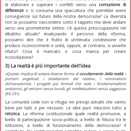
di elaborare e superare i conflitti verso una
comunione di
differenze
o si consuma una spaccatura che potrebbe avere
conseguenze sul futuro della nostra democrazia? La diversità
non la possiamo nascondere sotto il tappeto ma deve andare
verso una promettente sintesi: c’è questa preoccupazione nel
dibattito attuale? Analizzando il percorso della riforma,
possiamo dire che è frutto di un’elevata condivisione che
produce riconoscimenti e unità, oppure, al contrario, si avverte
rifiuto? Cosa è mancato e cosa manca per creare
riconciliazione?
3)
La realtà è più importante dell’idea
«Questo implica di evitare diverse forme di
occultamento della realtà
: i
purismi angelicati, i totalitarismi del relativo, i nominalismi
dichiarazionisti, i progetti più formali che reali, i fondamentalismi
antistorici, gli eticismi senza bontà, gli intellettualismi senza saggezza»
(
EG
231).
La comunità civile non si rifugia nei principi astratti che vanno
bene per tutti e per nessuno. Le idee pure riducono tutto a
retorica
. La riforma costituzionale quale realtà promuove, a
livello di partecipazione socio-politica, a livello di fiducia tra le
istituzioni, a livello di funzionamento della democrazia? Il