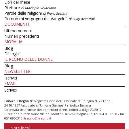
Libri del mese
Riletture
di Mariapia Veladiano
Parole delle religioni
di Piero Stefani
"Io non mi vergogno del Vangelo"
di Luigi Accattoli
DOCUMENTI
Ultimo numero
Numeri precedenti
MORALIA
Blog
Dialoghi
IL REGNO DELLE DONNE
Blog
NEWSLETTER
Iscriviti
EMAIL
Scrivici
Editore
Il Regno srl
Registrazione del Tribunale di Bologna N. 2237 del
24.10.1957 Associato all’Unione Stampa Periodica Italiana
La testata usufruisce dei contributi diretti editoria d.lgs 70/2017
Direzione e redazione Via del Monte 5 40126 Bologna (Bo) tel 051 0956100 - fax
051 0956310
ilregno@ilregno.it
Note legali