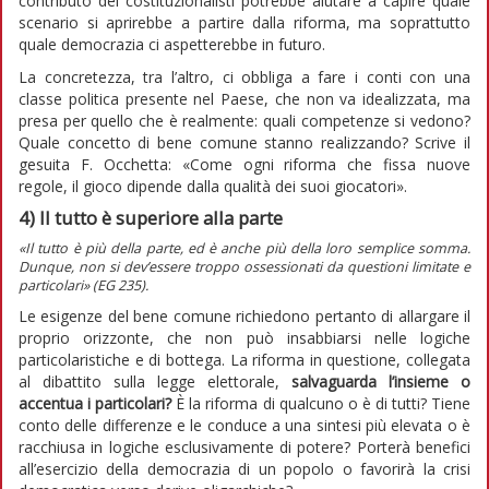
contributo dei costituzionalisti potrebbe aiutare a capire quale
scenario si aprirebbe a partire dalla riforma, ma soprattutto
quale democrazia ci aspetterebbe in futuro.
La concretezza, tra l’altro, ci obbliga a fare i conti con una
classe politica presente nel Paese, che non va idealizzata, ma
presa per quello che è realmente: quali competenze si vedono?
Quale concetto di bene comune stanno realizzando? Scrive il
gesuita F. Occhetta: «Come ogni riforma che fissa nuove
regole, il gioco dipende dalla qualità dei suoi giocatori».
4)
Il tutto è superiore alla parte
«Il tutto è più della parte, ed è anche più della loro semplice somma.
Dunque, non si dev’essere troppo ossessionati da questioni limitate e
particolari» (
EG
235).
Le esigenze del bene comune richiedono pertanto di allargare il
proprio orizzonte, che non può insabbiarsi nelle logiche
particolaristiche e di bottega. La riforma in questione, collegata
al dibattito sulla legge elettorale,
salvaguarda
l’insieme o
accentua i particolari?
È la riforma di qualcuno o è di tutti? Tiene
conto delle differenze e le conduce a una sintesi più elevata o è
racchiusa in logiche esclusivamente di potere? Porterà benefici
all’esercizio della democrazia di un popolo o favorirà la crisi