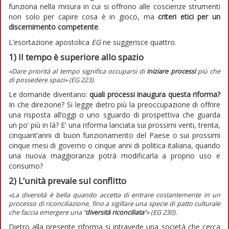
funziona nella misura in cui si offrono alle coscienze strumenti
non solo per capire cosa è in gioco, ma
criteri etici per un
discernimento
competente
.
L’esortazione apostolica
EG
ne suggerisce quattro.
1) Il tempo è superiore allo spazio
«Dare priorità al tempo significa occuparsi
di
iniziare processi
più che
di possedere spazi
» (
EG
223).
Le domande diventano:
quali processi inaugura questa riforma?
In che direzione? Si legge dietro più la preoccupazione di offrire
una risposta all’oggi o uno sguardo di prospettiva che guarda
un po’ più in là? E’ una riforma lanciata sui prossimi venti, trenta,
cinquant’anni di buon funzionamento del Paese o sui prossimi
cinque mesi di governo o cinque anni di politica italiana, quando
una nuova maggioranza potrà modificarla a proprio uso e
consumo?
2)
L’unità prevale sul conflitto
«La diversità è bella quando accetta di entrare costantemente in un
processo di riconciliazione, fino a sigillare una specie di patto culturale
che faccia emergere una “
diversità riconciliata
”» (
EG
230).
Dietro alla presente riforma si intravede una società che cerca