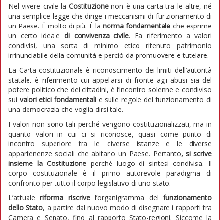
Nel vivere civile la
Costituzione
non è una carta tra le altre, né
una semplice legge che dirige i meccanismi di funzionamento di
un Paese. È molto di più. È la
norma fondamentale
che esprime
un certo ideale
di convivenza civile
. Fa riferimento a valori
condivisi, una sorta di minimo etico ritenuto patrimonio
irrinunciabile della comunità e perciò da promuovere e tutelare.
La Carta costituzionale è riconoscimento dei limiti dell’autorità
statale, è riferimento cui appellarsi di fronte agli abusi sia del
potere politico che dei cittadini, è l’incontro solenne e condiviso
sui
valori etici fondamentali
e sulle regole del funzionamento di
una democrazia che voglia dirsi tale.
I valori non sono tali perché vengono costituzionalizzati, ma in
quanto valori in cui ci si riconosce, quasi come punto di
incontro superiore tra le diverse istanze e le diverse
appartenenze sociali che abitano un Paese. Pertanto
, si scrive
insieme la Costituzione
perché luogo di sintesi condivisa. Il
corpo costituzionale è il primo autorevole paradigma di
confronto per tutto il corpo legislativo di uno stato.
L’attuale
riforma
riscrive
l’organigramma del
funzionamento
dello Stato
, a partire dal nuovo modo di disegnare i rapporti tra
Camera e Senato, fino al rapporto Stato-regioni. Siccome la