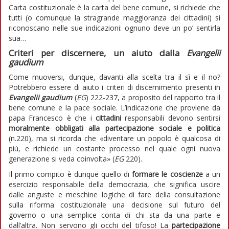
Carta costituzionale è la carta del bene comune, si richiede che
tutti (o comunque la stragrande maggioranza dei cittadini) si
riconoscano nelle sue indicazioni: ognuno deve un po’ sentirla
sua…
Criteri per discernere, un aiuto dalla
Evangelii
gaudium
Come muoversi, dunque, davanti alla scelta tra il sì e il no?
Potrebbero essere di aiuto i criteri di discernimento presenti in
Evangelii gaudium
(
EG
) 222-237, a proposito del rapporto tra il
bene comune e la pace sociale. L’indicazione che proviene da
papa Francesco è che i
cittadini
responsabili devono sentirsi
moralmente obbligati alla partecipazione
sociale e politica
(n.220), ma si ricorda che «diventare un popolo è qualcosa di
più, e richiede un costante processo nel quale ogni nuova
generazione si veda coinvolta» (
EG
220).
Il primo compito è dunque quello di
formare le coscienze
a un
esercizio responsabile della democrazia, che significa uscire
dalle anguste e meschine logiche di fare della consultazione
sulla riforma costituzionale una decisione sul futuro del
governo o una semplice conta di chi sta da una parte e
dall’altra. Non servono gli occhi del tifoso! La
partecipazione