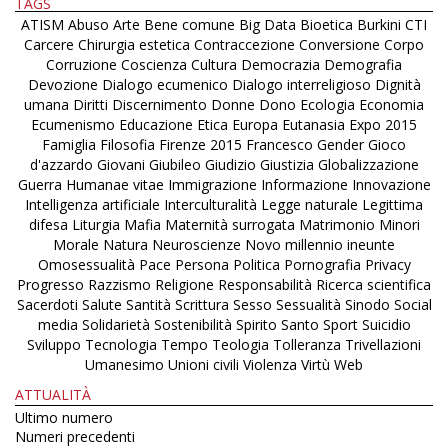
TAGS
ATISM
Abuso
Arte
Bene comune
Big Data
Bioetica
Burkini
CTI
Carcere
Chirurgia estetica
Contraccezione
Conversione
Corpo
Corruzione
Coscienza
Cultura
Democrazia
Demografia
Devozione
Dialogo ecumenico
Dialogo interreligioso
Dignità
umana
Diritti
Discernimento
Donne
Dono
Ecologia
Economia
Ecumenismo
Educazione
Etica
Europa
Eutanasia
Expo 2015
Famiglia
Filosofia
Firenze 2015
Francesco
Gender
Gioco
d'azzardo
Giovani
Giubileo
Giudizio
Giustizia
Globalizzazione
Guerra
Humanae vitae
Immigrazione
Informazione
Innovazione
Intelligenza artificiale
Interculturalità
Legge naturale
Legittima
difesa
Liturgia
Mafia
Maternità surrogata
Matrimonio
Minori
Morale
Natura
Neuroscienze
Novo millennio ineunte
Omosessualità
Pace
Persona
Politica
Pornografia
Privacy
Progresso
Razzismo
Religione
Responsabilità
Ricerca scientifica
Sacerdoti
Salute
Santità
Scrittura
Sesso
Sessualità
Sinodo
Social
media
Solidarietà
Sostenibilità
Spirito Santo
Sport
Suicidio
Sviluppo
Tecnologia
Tempo
Teologia
Tolleranza
Trivellazioni
Umanesimo
Unioni civili
Violenza
Virtù
Web
ATTUALITÀ
Ultimo numero
Numeri precedenti