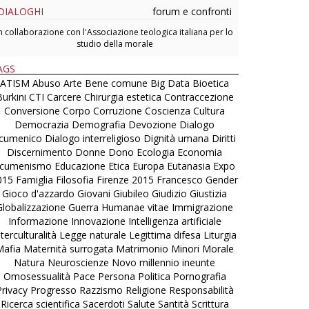
DIALOGHI
forum e confronti
n collaborazione con l'Associazione teologica italiana per lo
studio della morale
AGS
ATISM
Abuso
Arte
Bene comune
Big Data
Bioetica
urkini
CTI
Carcere
Chirurgia estetica
Contraccezione
Conversione
Corpo
Corruzione
Coscienza
Cultura
Democrazia
Demografia
Devozione
Dialogo
cumenico
Dialogo interreligioso
Dignità umana
Diritti
Discernimento
Donne
Dono
Ecologia
Economia
cumenismo
Educazione
Etica
Europa
Eutanasia
Expo
015
Famiglia
Filosofia
Firenze 2015
Francesco
Gender
Gioco d'azzardo
Giovani
Giubileo
Giudizio
Giustizia
Globalizzazione
Guerra
Humanae vitae
Immigrazione
Informazione
Innovazione
Intelligenza artificiale
nterculturalità
Legge naturale
Legittima difesa
Liturgia
Mafia
Maternità surrogata
Matrimonio
Minori
Morale
Natura
Neuroscienze
Novo millennio ineunte
Omosessualità
Pace
Persona
Politica
Pornografia
Privacy
Progresso
Razzismo
Religione
Responsabilità
Ricerca scientifica
Sacerdoti
Salute
Santità
Scrittura