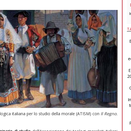
I
T
B
e
E
2
I
ogica italiana per lo studio della morale (ATISM) con
Il Regno.