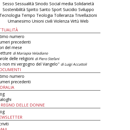
Sesso
Sessualità
Sinodo
Social media
Solidarietà
Sostenibilità
Spirito Santo
Sport
Suicidio
Sviluppo
Tecnologia
Tempo
Teologia
Tolleranza
Trivellazioni
Umanesimo
Unioni civili
Violenza
Virtù
Web
TTUALITÀ
ltimo numero
umeri precedenti
bri del mese
letture
di Mariapia Veladiano
role delle religioni
di Piero Stefani
o non mi vergogno del Vangelo"
di Luigi Accattoli
OCUMENTI
ltimo numero
umeri precedenti
ORALIA
log
aloghi
L REGNO DELLE DONNE
log
EWSLETTER
criviti
MAIL