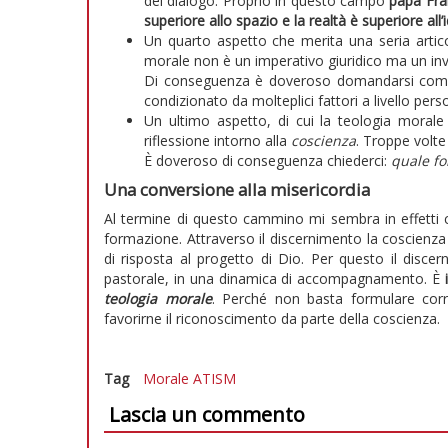
del dialogo. Proprio in questo campo
papa Fra
superiore allo spazio e la realtà è superiore all’
Un quarto aspetto che merita una seria arti
morale non è un imperativo giuridico ma un inv
Di conseguenza è doveroso domandarsi come 
condizionato da molteplici fattori a livello pers
Un ultimo aspetto, di cui la teologia morale 
riflessione intorno alla
coscienza
. Troppe volte
È doveroso di conseguenza chiederci:
quale f
Una conversione alla misericordia
Al termine di questo cammino mi sembra in effetti 
formazione. Attraverso il discernimento la coscienz
di risposta al progetto di Dio. Per questo il disc
pastorale, in una dinamica di accompagnamento. È
teologia morale
. Perché non basta formulare cor
favorirne il riconoscimento da parte della coscienza.
Tag
Morale
ATISM
Lascia un commento