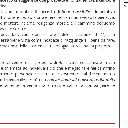
ncesco ci suggerisce due prospettive
fondamentali:
il tempo è
idea
.
Sc
colazione morale è
il concetto di
bene possibile
. L’imperativo
ito forte e deciso a procedere nel cammino verso la pienezza.
mettere insieme l’esigenza morale e il cammino dell’uomo
onale e sociale.
deve farsi carico per restare fedele alle istanze di
AL
, è la
 essa viene vista come incapace di raggiungere il bene da fare.
ormazione
della coscienza la Teologia Morale ha da proporre?
che al centro della proposta di
AL
ci sia la coscienza e la sua
a è chiamata ad individuare ciò che è meglio fare nel cammino
ernimento personale va aiutato e sostenuto dal discernimento
indispensabile
perciò una
conversione alla misericordia della
rettamente la verità ma è indispensabile “accompagnare” e