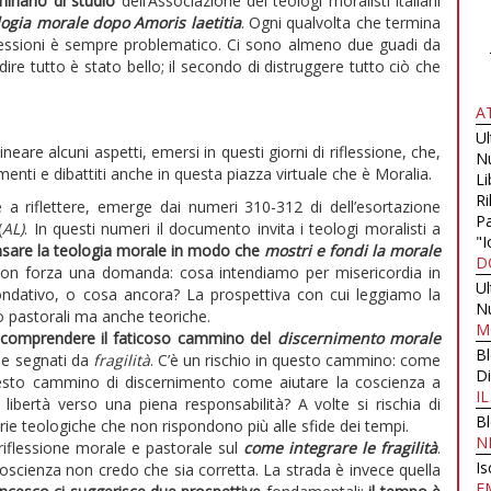
inario di studio
dell’Associazione dei teologi moralisti italiani
logia morale dopo Amoris laetitia
. Ogni qualvolta che termina
pressioni è sempre problematico. Ci sono almeno due guadi da
 dire tutto è stato bello; il secondo di distruggere tutto ciò che
A
U
ineare alcuni aspetti, emersi in questi giorni di riflessione, che,
N
nti e dibattiti anche in questa piazza virtuale che è Moralia.
Li
Ri
 a riflettere, emerge dai numeri 310-312 di dell’esortazione
Pa
(
AL)
. In questi numeri il documento invita i teologi moralisti a
"I
nsare la teologia morale in modo che
mostri e fondi la morale
D
 con forza una domanda: cosa intendiamo per misericordia in
U
fondativo, o cosa ancora? La prospettiva con cui leggiamo la
N
o pastorali ma anche teoriche.
M
comprendere il faticoso cammino del
discernimento morale
B
i e segnati da
fragilità
. C’è un rischio in questo cammino: come
Di
questo cammino di discernimento come aiutare la coscienza a
I
libertà verso una piena responsabilità? A volte si rischia di
B
e teologiche che non rispondono più alle sfide dei tempi.
N
 riflessione morale e pastorale sul
come integrare le fragilità
.
Is
oscienza non credo che sia corretta. La strada è invece quella
E