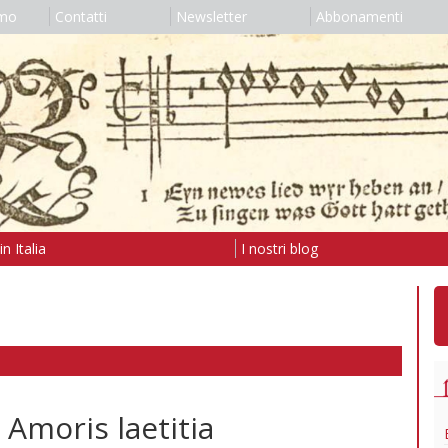
amo
Contatti
Newsletter
Abbonamenti
n Italia
I nostri blog
Amoris laetitia