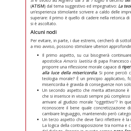
Si è svolto ad Alghero dal 3 al 7 luglio il decimo
sem
(
ATISM
) dal tema suggestivo ed impegnativo:
La teo
un’esperienza stimolante scrivere a caldo delle im
superare: il primo è quello di cadere nella retorica di
si è ascoltato.
Alcuni nodi
Per evitare, in parte, i due estremi, cercherò di sottol
a mio avviso, possono stimolare ulteriori approfondime
Il primo aspetto, su cui bisognerà continuare
apostolica
Amoris
laetitia
di papa Francesco 
proporre una riflessione morale capace di
ripe
alla luce della misericordia
. Si pone perciò
teologia morale? È un principio applicativo, 
misericordia è gravida di conseguenze non sol
Un secondo aspetto che merita attenzione è
che si inserisce in vissuti sempre più compless
arrivare al giudizio morale “oggettivo”? In 
riconoscere il bene quale concretizzazione di 
cambiare linguaggio, mantenendo però categori
Un terzo aspetto che deve farci riflettere è la
La logica della contrapposizione tra norma e c