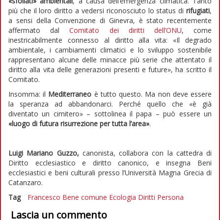
«sfollati» ambientali
, a causa dell’emergenza climatica. Tanto
più che il loro diritto a vedersi riconosciuto lo status di
rifugiati
,
a sensi della Convenzione di Ginevra, è stato recentemente
affermato dal
Comitato dei diritti dell’ONU
, come
inestricabilmente connesso al diritto alla vita: «Il degrado
ambientale, i cambiamenti climatici e lo sviluppo sostenibile
rappresentano alcune delle minacce più serie che attentato il
diritto alla vita delle generazioni presenti e future», ha scritto il
Comitato.
Insomma: il
Mediterraneo
è tutto questo. Ma non deve essere
la speranza ad abbandonarci. Perché quello che «è già
diventato un cimitero» – sottolinea il papa – può essere un
«luogo di futura risurrezione per tutta l’area»
.
Luigi Mariano Guzzo,
canonista, collabora con la cattedra di
Diritto ecclesiastico e diritto canonico, e insegna Beni
ecclesiastici e beni culturali presso l’Università Magna Grecia di
Catanzaro.
Tag
Francesco
Bene comune
Ecologia
Diritti
Persona
Lascia un commento