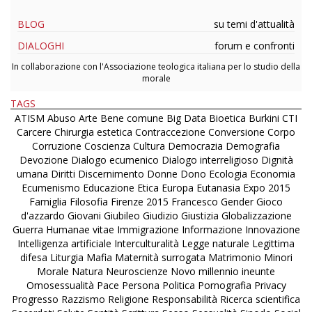
BLOG
su temi d'attualità
DIALOGHI
forum e confronti
In collaborazione con l'Associazione teologica italiana per lo studio della
morale
TAGS
ATISM
Abuso
Arte
Bene comune
Big Data
Bioetica
Burkini
CTI
Carcere
Chirurgia estetica
Contraccezione
Conversione
Corpo
Corruzione
Coscienza
Cultura
Democrazia
Demografia
Devozione
Dialogo ecumenico
Dialogo interreligioso
Dignità
umana
Diritti
Discernimento
Donne
Dono
Ecologia
Economia
Ecumenismo
Educazione
Etica
Europa
Eutanasia
Expo 2015
Famiglia
Filosofia
Firenze 2015
Francesco
Gender
Gioco
d'azzardo
Giovani
Giubileo
Giudizio
Giustizia
Globalizzazione
Guerra
Humanae vitae
Immigrazione
Informazione
Innovazione
Intelligenza artificiale
Interculturalità
Legge naturale
Legittima
difesa
Liturgia
Mafia
Maternità surrogata
Matrimonio
Minori
Morale
Natura
Neuroscienze
Novo millennio ineunte
Omosessualità
Pace
Persona
Politica
Pornografia
Privacy
Progresso
Razzismo
Religione
Responsabilità
Ricerca scientifica