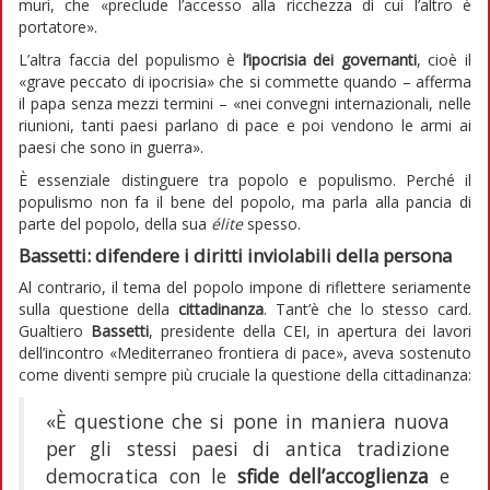
muri, che «preclude l’accesso alla ricchezza di cui l’altro è
portatore».
L’altra faccia del populismo è
l’ipocrisia dei governanti
, cioè il
«grave peccato di ipocrisia» che si commette quando – afferma
il papa senza mezzi termini – «nei convegni internazionali, nelle
riunioni, tanti paesi parlano di pace e poi vendono le armi ai
paesi che sono in guerra».
È essenziale distinguere tra popolo e populismo. Perché il
populismo non fa il bene del popolo, ma parla alla pancia di
parte del popolo, della sua
élite
spesso.
Bassetti: difendere i diritti inviolabili della persona
Al contrario, il tema del popolo impone di riflettere seriamente
sulla questione della
cittadinanza
. Tant’è che lo stesso card.
Gualtiero
Bassetti
, presidente della CEI, in apertura dei lavori
dell’incontro «Mediterraneo frontiera di pace», aveva sostenuto
come diventi sempre più cruciale la questione della cittadinanza:
«È questione che si pone in maniera nuova
per gli stessi paesi di antica tradizione
democratica con le
sfide dell’accoglienza
e