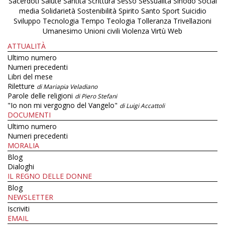
Sacerdoti
Salute
Santità
Scrittura
Sesso
Sessualità
Sinodo
Social
media
Solidarietà
Sostenibilità
Spirito Santo
Sport
Suicidio
Sviluppo
Tecnologia
Tempo
Teologia
Tolleranza
Trivellazioni
Umanesimo
Unioni civili
Violenza
Virtù
Web
ATTUALITÀ
Ultimo numero
Numeri precedenti
Libri del mese
Riletture
di Mariapia Veladiano
Parole delle religioni
di Piero Stefani
"Io non mi vergogno del Vangelo"
di Luigi Accattoli
DOCUMENTI
Ultimo numero
Numeri precedenti
MORALIA
Blog
Dialoghi
IL REGNO DELLE DONNE
Blog
NEWSLETTER
Iscriviti
EMAIL