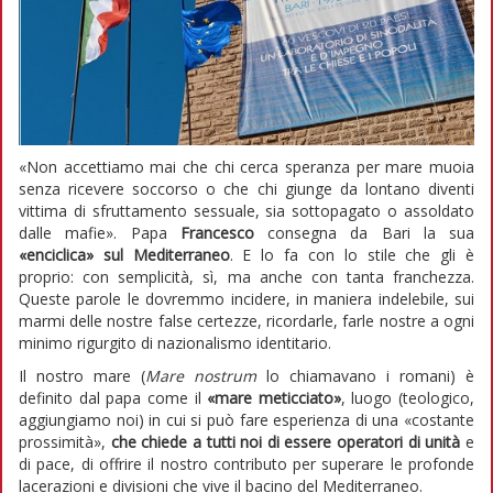
«Non accettiamo mai che chi cerca speranza per mare muoia
senza ricevere soccorso o che chi giunge da lontano diventi
vittima di sfruttamento sessuale, sia sottopagato o assoldato
dalle mafie». Papa
Francesco
consegna da Bari la sua
«enciclica» sul Mediterraneo
. E lo fa con lo stile che gli è
proprio: con semplicità, sì, ma anche con tanta franchezza.
Queste parole le dovremmo incidere, in maniera indelebile, sui
marmi delle nostre false certezze, ricordarle, farle nostre a ogni
minimo rigurgito di nazionalismo identitario.
Il nostro mare (
Mare nostrum
lo chiamavano i romani) è
definito dal papa come il
«mare meticciato»
, luogo (teologico,
aggiungiamo noi) in cui si può fare esperienza di una «costante
prossimità»,
che chiede a tutti noi di essere operatori di unità
e
di pace, di offrire il nostro contributo per superare le profonde
lacerazioni e divisioni che vive il bacino del Mediterraneo.