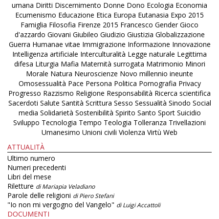
umana
Diritti
Discernimento
Donne
Dono
Ecologia
Economia
Ecumenismo
Educazione
Etica
Europa
Eutanasia
Expo 2015
Famiglia
Filosofia
Firenze 2015
Francesco
Gender
Gioco
d'azzardo
Giovani
Giubileo
Giudizio
Giustizia
Globalizzazione
Guerra
Humanae vitae
Immigrazione
Informazione
Innovazione
Intelligenza artificiale
Interculturalità
Legge naturale
Legittima
difesa
Liturgia
Mafia
Maternità surrogata
Matrimonio
Minori
Morale
Natura
Neuroscienze
Novo millennio ineunte
Omosessualità
Pace
Persona
Politica
Pornografia
Privacy
Progresso
Razzismo
Religione
Responsabilità
Ricerca scientifica
Sacerdoti
Salute
Santità
Scrittura
Sesso
Sessualità
Sinodo
Social
media
Solidarietà
Sostenibilità
Spirito Santo
Sport
Suicidio
Sviluppo
Tecnologia
Tempo
Teologia
Tolleranza
Trivellazioni
Umanesimo
Unioni civili
Violenza
Virtù
Web
ATTUALITÀ
Ultimo numero
Numeri precedenti
Libri del mese
Riletture
di Mariapia Veladiano
Parole delle religioni
di Piero Stefani
"Io non mi vergogno del Vangelo"
di Luigi Accattoli
DOCUMENTI