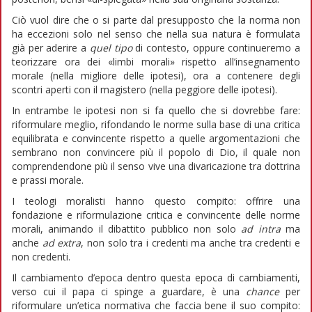
Ciò vuol dire che o si parte dal presupposto che la norma non
ha eccezioni solo nel senso che nella sua natura è formulata
già per aderire a
quel tipo
di contesto, oppure continueremo a
teorizzare ora dei «limbi morali» rispetto all’insegnamento
morale (nella migliore delle ipotesi), ora a contenere degli
scontri aperti con il magistero (nella peggiore delle ipotesi).
In entrambe le ipotesi non si fa quello che si dovrebbe fare:
riformulare meglio, rifondando le norme sulla base di una critica
equilibrata e convincente rispetto a quelle argomentazioni che
sembrano non convincere più il popolo di Dio, il quale non
comprendendone più il senso vive una divaricazione tra dottrina
e prassi morale.
I teologi moralisti hanno questo compito: offrire una
fondazione e riformulazione critica e convincente delle norme
morali, animando il dibattito pubblico non solo
ad intra
ma
anche
ad extra
, non solo tra i credenti ma anche tra credenti e
non credenti.
Il cambiamento d’epoca dentro questa epoca di cambiamenti,
verso cui il papa ci spinge a guardare, è una
chance
per
riformulare un’etica normativa che faccia bene il suo compito: