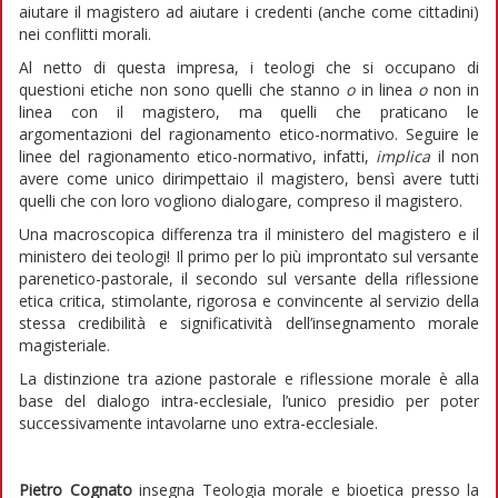
aiutare il magistero ad aiutare i credenti (anche come cittadini)
nei conflitti morali.
Al netto di questa impresa, i teologi che si occupano di
questioni etiche non sono quelli che stanno
o
in linea
o
non in
linea con il magistero, ma quelli che praticano le
argomentazioni del ragionamento etico-normativo. Seguire le
linee del ragionamento etico-normativo, infatti,
implica
il non
avere come unico dirimpettaio il magistero, bensì avere tutti
quelli che con loro vogliono dialogare, compreso il magistero.
Una macroscopica differenza tra il ministero del magistero e il
ministero dei teologi! Il primo per lo più improntato sul versante
parenetico-pastorale, il secondo sul versante della riflessione
etica critica, stimolante, rigorosa e convincente al servizio della
stessa credibilità e significatività dell’insegnamento morale
magisteriale.
La distinzione tra azione pastorale e riflessione morale è alla
base del dialogo intra-ecclesiale, l’unico presidio per poter
successivamente intavolarne uno extra-ecclesiale.
Pietro Cognato
insegna Teologia morale e bioetica presso la