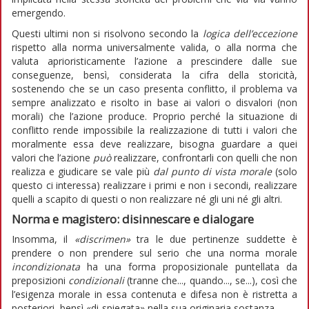
emergendo.
Questi ultimi non si risolvono secondo la
logica
dell’eccezione
rispetto alla norma universalmente valida, o alla norma che
valuta aprioristicamente l’azione a prescindere dalle sue
conseguenze, bensì, considerata la cifra della storicità,
sostenendo che se un caso presenta conflitto, il problema va
sempre analizzato e risolto in base ai valori o disvalori (non
morali) che l’azione produce. Proprio perché la situazione di
conflitto rende impossibile la realizzazione di tutti i valori che
moralmente essa deve realizzare, bisogna guardare a quei
valori che l’azione
può
realizzare, confrontarli con quelli che non
realizza e giudicare se vale più
dal punto di vista morale
(solo
questo ci interessa) realizzare i primi e non i secondi, realizzare
quelli a scapito di questi o non realizzare né gli uni né gli altri.
Norma e magistero: disinnescare e dialogare
Insomma, il
«discrimen»
tra le due pertinenze suddette è
prendere o non prendere sul serio che una norma morale
incondizionata
ha una forma proposizionale puntellata da
preposizioni
condizionali
(tranne che..., quando..., se...), così che
l’esigenza morale in essa contenuta e difesa non è ristretta a
posteriori, bensì «di-spiegata» nella sua originaria sostanza.