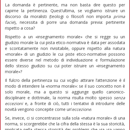
La domanda è pertinente, ma non basta dire questo per
capirne la pertinenza. Quest’ultima, se vogliamo istruire un
discorso da moralisti (teologi o filosofi non importa
prima
facie
), necessita di porre una domanda previa: pertinente
rispetto a cosa?
Rispetto a un «insegnamento morale» che si regge su un
giudizio morale la cui pista etico-normativa è data per assodata
e scontatamente non rivisitabile, oppure rispetto alla natura
«morale» di un giudizio le cui piste etico-normative possono
essere diverse nel metodo di individuazione e formulazione
dello stesso giudizio su cui poter istruire un «insegnamento
morale»?
Il fulcro della pertinenza su cui voglio attirare l’attenzione è il
modo di intendere la «norma morale»: se il suo concetto non è
solo morale, ma a questo si aggiunge quello canonico-
disciplinare e dottrinale, la norma risulta molto spesso
senza
eccezioni
e, a fronte di ciò, tutti i tentativi di introdurre delle
novità vengono concepite come un’
eccezione
.
Se, invece, ci si concentrasse sulla sola «natura morale» di una
norma, si scorgerebbe che la cifra della stessa è la sua storicità,
implicata nella stessa storicità dei problemi che via via vanno