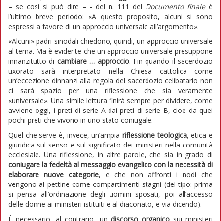
– se così si può dire – - del n. 111 del
Documento finale
è
l’ultimo breve periodo: «A questo proposito, alcuni si sono
espressi a favore di un approccio universale all’argomento».
«Alcuni» padri sinodali chiedono, quindi, un approccio universale
al tema. Ma è evidente che un approccio universale presuppone
innanzitutto di
cambiare … approccio
. Fin quando il sacerdozio
uxorato sarà interpretato nella Chiesa cattolica come
un’eccezione dinnanzi alla regola del sacerdozio celibatario non
ci sarà spazio per una riflessione che sia veramente
«universale». Una simile lettura finirà sempre per dividere, come
avviene oggi, i preti di serie A dai preti di serie B, cioè da quei
pochi preti che vivono in uno stato coniugale.
Quel che serve è, invece, un’ampia
riflessione teologica
, etica e
giuridica sul senso e sul significato dei ministeri nella comunità
ecclesiale. Una riflessione, in altre parole, che sia in grado di
coniugare la fedeltà al messaggio evangelico con la necessità di
elaborare nuove categorie
, e che non affronti i nodi che
vengono al pettine come compartimenti stagni (del tipo: prima
si pensa all’ordinazione degli uomini sposati, poi all’accesso
delle donne ai ministeri istituiti e al diaconato, e via dicendo).
È necessario, al contrario, un
discorso organico
sui ministeri