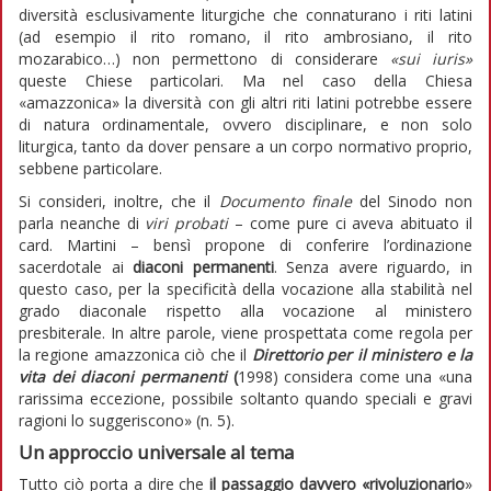
diversità esclusivamente liturgiche che connaturano i riti latini
(ad esempio il rito romano, il rito ambrosiano, il rito
mozarabico…) non permettono di considerare
«sui iuris»
queste Chiese particolari. Ma nel caso della Chiesa
«amazzonica» la diversità con gli altri riti latini potrebbe essere
di natura ordinamentale, ovvero disciplinare, e non solo
liturgica, tanto da dover pensare a un corpo normativo proprio,
sebbene particolare.
Si consideri, inoltre, che il
Documento finale
del Sinodo non
parla neanche di
viri probati
– come pure ci aveva abituato il
card. Martini – bensì propone di conferire l’ordinazione
sacerdotale ai
diaconi permanenti
. Senza avere riguardo, in
questo caso, per la specificità della vocazione alla stabilità nel
grado diaconale rispetto alla vocazione al ministero
presbiterale. In altre parole, viene prospettata come regola per
la regione amazzonica ciò che il
Direttorio per il ministero e la
vita dei diaconi permanenti
(
1998) considera come una «una
rarissima eccezione, possibile soltanto quando speciali e gravi
ragioni lo suggeriscono» (n. 5).
Un approccio universale al tema
Tutto ciò porta a dire che
il passaggio davvero «rivoluzionario
»