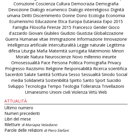
Corruzione
Coscienza
Cultura
Democrazia
Demografia
Devozione
Dialogo ecumenico
Dialogo interreligioso
Dignità
umana
Diritti
Discernimento
Donne
Dono
Ecologia
Economia
Ecumenismo
Educazione
Etica
Europa
Eutanasia
Expo 2015
Famiglia
Filosofia
Firenze 2015
Francesco
Gender
Gioco
d'azzardo
Giovani
Giubileo
Giudizio
Giustizia
Globalizzazione
Guerra
Humanae vitae
Immigrazione
Informazione
Innovazione
Intelligenza artificiale
Interculturalità
Legge naturale
Legittima
difesa
Liturgia
Mafia
Maternità surrogata
Matrimonio
Minori
Morale
Natura
Neuroscienze
Novo millennio ineunte
Omosessualità
Pace
Persona
Politica
Pornografia
Privacy
Progresso
Razzismo
Religione
Responsabilità
Ricerca scientifica
Sacerdoti
Salute
Santità
Scrittura
Sesso
Sessualità
Sinodo
Social
media
Solidarietà
Sostenibilità
Spirito Santo
Sport
Suicidio
Sviluppo
Tecnologia
Tempo
Teologia
Tolleranza
Trivellazioni
Umanesimo
Unioni civili
Violenza
Virtù
Web
ATTUALITÀ
Ultimo numero
Numeri precedenti
Libri del mese
Riletture
di Mariapia Veladiano
Parole delle religioni
di Piero Stefani