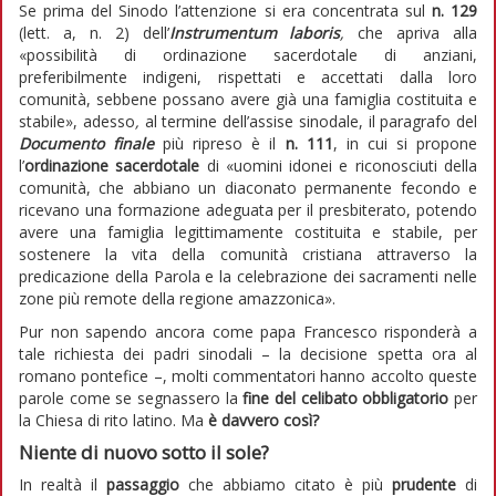
Se prima del Sinodo l’attenzione si era concentrata sul
n. 129
(lett. a, n. 2) dell’
Instrumentum laboris
,
che apriva alla
«possibilità di ordinazione sacerdotale di anziani,
preferibilmente indigeni, rispettati e accettati dalla loro
comunità, sebbene possano avere già una famiglia costituita e
stabile», adesso
,
al termine dell’assise sinodale, il paragrafo del
Documento finale
più ripreso è il
n. 111
, in cui si propone
l’
ordinazione sacerdotale
di «uomini idonei e riconosciuti della
comunità, che abbiano un diaconato permanente fecondo e
ricevano una formazione adeguata per il presbiterato, potendo
avere una famiglia legittimamente costituita e stabile, per
sostenere la vita della comunità cristiana attraverso la
predicazione della Parola e la celebrazione dei sacramenti nelle
zone più remote della regione amazzonica».
Pur non sapendo ancora come papa Francesco risponderà a
tale richiesta dei padri sinodali – la decisione spetta ora al
romano pontefice –, molti commentatori hanno accolto queste
parole come se segnassero la
fine del celibato obbligatorio
per
la Chiesa di rito latino. Ma
è davvero così?
Niente di nuovo sotto il sole?
In realtà il
passaggio
che abbiamo citato è più
prudente
di