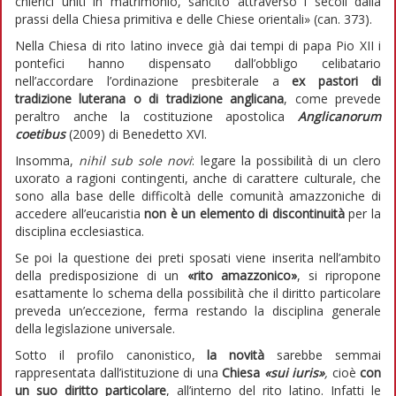
chierici uniti in matrimonio, sancito attraverso i secoli dalla
prassi della Chiesa primitiva e delle Chiese orientali» (can. 373).
Nella Chiesa di rito latino invece già dai tempi di papa Pio XII i
pontefici hanno dispensato dall’obbligo celibatario
nell’accordare l’ordinazione presbiterale a
ex pastori di
tradizione luterana o di tradizione anglicana
, come prevede
peraltro anche la costituzione apostolica
Anglicanorum
coetibus
(2009) di Benedetto XVI.
Insomma,
nihil sub sole novi
: legare la possibilità di un clero
uxorato a ragioni contingenti, anche di carattere culturale, che
sono alla base delle difficoltà delle comunità amazzoniche di
accedere all’eucaristia
non è un elemento di discontinuità
per la
disciplina ecclesiastica.
Se poi la questione dei preti sposati viene inserita nell’ambito
della predisposizione di un
«rito amazzonico»
, si ripropone
esattamente lo schema della possibilità che il diritto particolare
preveda un’eccezione, ferma restando la disciplina generale
della legislazione universale.
Sotto il profilo canonistico,
la novità
sarebbe semmai
rappresentata dall’istituzione di una
Chiesa
«sui iuris»
,
cioè
con
un suo diritto particolare
, all’interno del rito latino. Infatti le