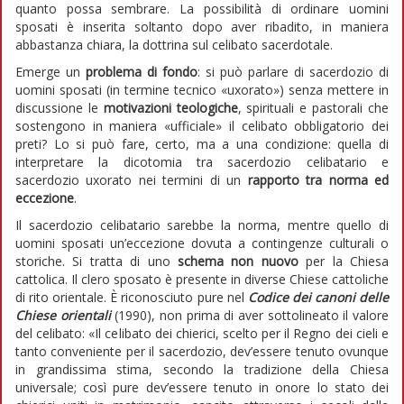
quanto possa sembrare. La possibilità di ordinare uomini
sposati è inserita soltanto dopo aver ribadito, in maniera
abbastanza chiara, la dottrina sul celibato sacerdotale.
Emerge un
problema di fondo
: si può parlare di sacerdozio di
uomini sposati (in termine tecnico «uxorato») senza mettere in
discussione le
motivazioni teologiche
, spirituali e pastorali che
sostengono in maniera «ufficiale» il celibato obbligatorio dei
preti? Lo si può fare, certo, ma a una condizione: quella di
interpretare la dicotomia tra sacerdozio celibatario e
sacerdozio uxorato nei termini di un
rapporto tra norma ed
eccezione
.
Il sacerdozio celibatario sarebbe la norma, mentre quello di
uomini sposati un’eccezione dovuta a contingenze culturali o
storiche. Si tratta di uno
schema non nuovo
per la Chiesa
cattolica. Il clero sposato è presente in diverse Chiese cattoliche
di rito orientale. È riconosciuto pure nel
Codice dei canoni delle
Chiese orientali
(1990), non prima di aver sottolineato il valore
del celibato: «Il celibato dei chierici, scelto per il Regno dei cieli e
tanto conveniente per il sacerdozio, dev’essere tenuto ovunque
in grandissima stima, secondo la tradizione della Chiesa
universale; così pure dev’essere tenuto in onore lo stato dei