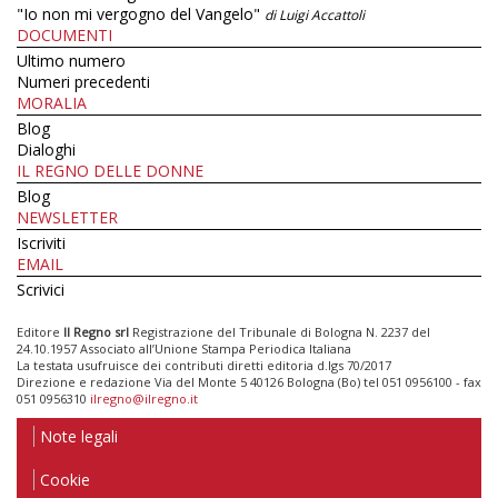
"Io non mi vergogno del Vangelo"
di Luigi Accattoli
DOCUMENTI
Ultimo numero
Numeri precedenti
MORALIA
Blog
Dialoghi
IL REGNO DELLE DONNE
Blog
NEWSLETTER
Iscriviti
EMAIL
Scrivici
Editore
Il Regno srl
Registrazione del Tribunale di Bologna N. 2237 del
24.10.1957 Associato all’Unione Stampa Periodica Italiana
La testata usufruisce dei contributi diretti editoria d.lgs 70/2017
Direzione e redazione Via del Monte 5 40126 Bologna (Bo) tel 051 0956100 - fax
051 0956310
ilregno@ilregno.it
Note legali
Cookie