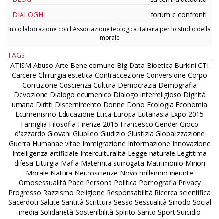
DIALOGHI
forum e confronti
In collaborazione con l'Associazione teologica italiana per lo studio della
morale
TAGS
ATISM
Abuso
Arte
Bene comune
Big Data
Bioetica
Burkini
CTI
Carcere
Chirurgia estetica
Contraccezione
Conversione
Corpo
Corruzione
Coscienza
Cultura
Democrazia
Demografia
Devozione
Dialogo ecumenico
Dialogo interreligioso
Dignità
umana
Diritti
Discernimento
Donne
Dono
Ecologia
Economia
Ecumenismo
Educazione
Etica
Europa
Eutanasia
Expo 2015
Famiglia
Filosofia
Firenze 2015
Francesco
Gender
Gioco
d'azzardo
Giovani
Giubileo
Giudizio
Giustizia
Globalizzazione
Guerra
Humanae vitae
Immigrazione
Informazione
Innovazione
Intelligenza artificiale
Interculturalità
Legge naturale
Legittima
difesa
Liturgia
Mafia
Maternità surrogata
Matrimonio
Minori
Morale
Natura
Neuroscienze
Novo millennio ineunte
Omosessualità
Pace
Persona
Politica
Pornografia
Privacy
Progresso
Razzismo
Religione
Responsabilità
Ricerca scientifica
Sacerdoti
Salute
Santità
Scrittura
Sesso
Sessualità
Sinodo
Social
media
Solidarietà
Sostenibilità
Spirito Santo
Sport
Suicidio