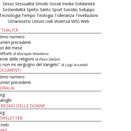
Sesso
Sessualità
Sinodo
Social media
Solidarietà
Sostenibilità
Spirito Santo
Sport
Suicidio
Sviluppo
Tecnologia
Tempo
Teologia
Tolleranza
Trivellazioni
Umanesimo
Unioni civili
Violenza
Virtù
Web
TTUALITÀ
ltimo numero
umeri precedenti
bri del mese
letture
di Mariapia Veladiano
role delle religioni
di Piero Stefani
o non mi vergogno del Vangelo"
di Luigi Accattoli
OCUMENTI
ltimo numero
umeri precedenti
ORALIA
log
aloghi
L REGNO DELLE DONNE
log
EWSLETTER
criviti
MAIL