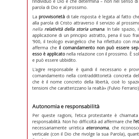
l’individuo e Dio e che determina – non nel senso di
parola di Dio e al prossimo.
La
provvisorietà
di tale risposta è legata al fatto c
alla parola di Cristo attraverso il servizio al prossi
nella
relatività della storia umana
. In tale spazio
applicazione di un principio astratto, pena il suo fra
‘900, il teologo evangelico che ha riflettuto con m
afferma che
il comandamento non può essere separa
esso è applicato
nella relazione con il prossimo. È s
e può essere ubbidito.
L’agire responsabile è quindi il necessario e prov
comandamento nella contraddittorietà concreta della
che è il nome concreto della libertà, cioè lo spaz
tensioni che caratterizzano la realtà» (Fulvio Ferrario)
Autonomia e responsabilità
Per queste ragioni, l’etica protestante è chiamat
responsabilità. Non ho difficoltà ad affermare che
l’
necessariamente un’etica
eteronoma
, che riconosc
verticale (con il Dio che rivolge la sua Parola), quanto