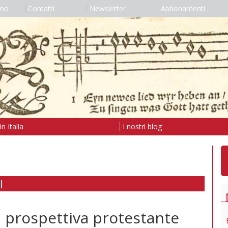
amo
Contatti
Newsletter
Abbonamenti
n Italia
I nostri blog
I
a prospettiva protestante