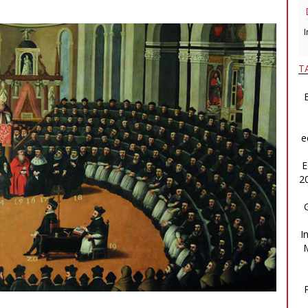
I
T
B
e
E
2
I