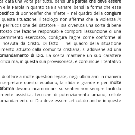
à data una volta per tutte, bensì una
parola che deve essere
n è la Parola in quanto tale a variare, bensì la forma che essa
pecifico
di Bonhoeffer che riflette – nel quadro della
congiura
ne questa situazione. Il teologo non afferma che la violenza
in
e per l’uccisione del dittatore – sia divenuta una sorta di bene
piuttosto che l’azione responsabile comporti l’assunzione di una
scernimento esercitato, configura l’agire come conforme al
 ricevuta da Cristo. Di fatto – nel quadro della situazione
ernimento attuato dalla comunità cristiana, si addiviene ad una
l comandamento di Dio
. La scelta mantiene un suo carattere
ecifica ma, in questa sua provvisorietà, è comunque il tentativo
di offrire a molte questioni legate, negli ultimi anni in maniera
i interpretare questo equilibrio; la sfida è grande e per
molte
Riforma
devono incamminarsi su sentieri non sempre facili da
almente assistita, tecniche di potenziamento umano, cellule
l comandamento di Dio deve essere articolato anche in queste