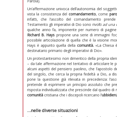
Parola).
Un’affermazione univoca dell’autonomia del soggetto
vista la consistenza del
comandamento
, come
paro
infatti, che l’ascolto del comandamento prend
Testamento gli imperativi di Dio sono rivolti
ad una 
qualche anno fa, imponente per numero di pagine 
Richard B. Hays
propone una serie di immagini foc
possibile articolazione di quella che è la visione
Hays è appunto quella della
comunità.
«La Chiesa è
destinatario primario degli imperativi di Dio».
Un protestantesimo non dimentico della propria iden
– da tale affermazione nel tentativo di articolare le 
alcuni aspetti del pensiero paolino, che l’apostol
del singolo, che cerca la propria fedeltà a Dio, a di
pone la questione già rilevata in precedenza: l
pretende di esprimere un principio assoluto che pr
risposta individualizzata che prescinde dal quadro di
comunità
cristiana che i discepoli ricercano l’
ubbidie
…nelle diverse situazioni