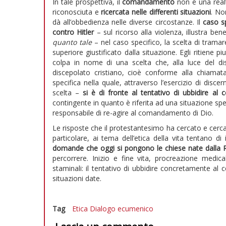
In tale prospettiva, il
comandamento
non è una realt
riconosciuta e
ricercata nelle differenti situazioni
. No
dà all’obbedienza nelle diverse circostanze. Il
caso s
contro Hitler
– sul ricorso alla violenza, illustra be
quanto tale
– nel caso specifico, la scelta di tramar
superiore giustificato dalla situazione. Egli ritiene 
colpa in nome di una scelta che, alla luce del di
discepolato cristiano, cioè conforme alla chiamata
specifica nella quale, attraverso l’esercizio di disc
scelta –
si è di fronte al tentativo di ubbidire a
contingente in quanto è riferita ad una situazione sp
responsabile di re-agire al comandamento di Dio.
Le risposte che il protestantesimo ha cercato e cerca 
particolare, ai tema dell’etica della vita tentano d
domande che oggi si pongono le chiese nate dalla 
percorrere. Inizio e fine vita, procreazione medic
staminali: il tentativo di ubbidire concretamente a
situazioni date.
Tag
Etica
Dialogo ecumenico