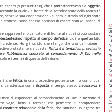
 esperti (o presunti tali!), che il
protestantesimo
sia
oggetto
secondo la quale - a fronte della sottolineatura della radicalità
nte, senza la sua cooperazione - si apra la strada ad ogni sorta
orme storiche, sono spesso accusati di essere stati (o, anche, di
A
U
a e rappresentano caricature di fronte alle quali si può sostare
N
otestantesimo rispetto al campo dell’etica
, cioè a quell’ambito
Li
del credente. Ho già scritto che ritengo che una definizione –
Ri
pettiva protestante sia questa:
l’etica è
il tentativo
, provvisorio
Pa
vere l’ubbidienza concreta al comandamento di Dio nella
"I
olare i termini di questa definizione.
D
U
N
M
re è che
l’etica
, in una prospettiva protestante – o comunque,
B
– si caratterizza come
risposta
al tempo stesso
necessaria
e
Di
I
B
i Cristo di rispondere al comandamento di Dio: la nozione di
N
to vago, bensì il termine che permette di comprendere
Is
al
carattere relazionale della fede
, che istituisce un legame tra
E