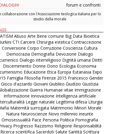
DIALOGHI
forum e confronti
n collaborazione con l'Associazione teologica italiana per lo
studio della morale
AGS
ATISM
Abuso
Arte
Bene comune
Big Data
Bioetica
urkini
CTI
Carcere
Chirurgia estetica
Contraccezione
Conversione
Corpo
Corruzione
Coscienza
Cultura
Democrazia
Demografia
Devozione
Dialogo
cumenico
Dialogo interreligioso
Dignità umana
Diritti
Discernimento
Donne
Dono
Ecologia
Economia
cumenismo
Educazione
Etica
Europa
Eutanasia
Expo
015
Famiglia
Filosofia
Firenze 2015
Francesco
Gender
Gioco d'azzardo
Giovani
Giubileo
Giudizio
Giustizia
Globalizzazione
Guerra
Humanae vitae
Immigrazione
Informazione
Innovazione
Intelligenza artificiale
nterculturalità
Legge naturale
Legittima difesa
Liturgia
Mafia
Maternità surrogata
Matrimonio
Minori
Morale
Natura
Neuroscienze
Novo millennio ineunte
Omosessualità
Pace
Persona
Politica
Pornografia
Privacy
Progresso
Razzismo
Religione
Responsabilità
Ricerca scientifica
Sacerdoti
Salute
Santità
Scrittura