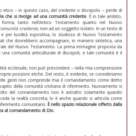
 etico – in questo caso, del credente o discepolo – perde di
la che si rivolge ad una comunità credente
. È in tale ambito,
e forma; tanto nell’Antico Testamento quanto nel Nuovo
comunità credente
, non ad un soggetto isolato. In un testo di
e per lucidità espositiva, lo studioso di Nuovo Testamento
ali che dovrebbero accompagnare, in maniera sintetica, una
 morale del Nuovo Testamento. La prima immagine proposta da
 una comunità anticulturale di discepoli, e tale comunità è il
tità ecclesiale, non può prescindere – nella mia comprensione
proprie posizioni etiche. Del resto, è evidente, se consideriamo
o delle genti non comprende mai il comandamento come diritto
scapito della comunità cristiana di riferimento. Nuovamente si
’ascolto del comandamento non è astratto solamente quando
ecede la realtà concreta; lo è anche quando si articola come
 riferimento comunitario.
È
nello spazio relazionale offerto dalla
nza al comandamento
di Dio
.