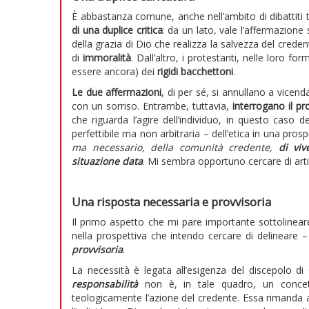
È abbastanza comune, anche nell’ambito di dibattiti tra
di una duplice critica
: da un lato, vale l’affermazione 
della grazia di Dio che realizza la salvezza del crede
di
immoralità
. Dall’altro, i protestanti, nelle loro f
essere ancora) dei
rigidi bacchettoni
.
Le due affermazioni
, di per sé, si annullano a vicend
con un sorriso. Entrambe, tuttavia,
interrogano il pr
che riguarda l’agire dell’individuo, in questo caso 
perfettibile ma non arbitraria – dell’etica in una pros
ma necessario, della comunità credente,
di vi
situazione data
. Mi sembra opportuno cercare di artic
Una risposta necessaria e provvisoria
Il primo aspetto che mi pare importante sottolinea
nella prospettiva che intendo cercare di delineare 
provvisoria
.
La necessità è legata all’esigenza del discepolo d
responsabilità
non è, in tale quadro, un concet
teologicamente l’azione del credente. Essa rimanda 