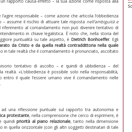
 un rapporto causa-effetto – la sua azione come risposta alla
Sc
he l’agire responsabile – come azione che articola l’obbedienza
mo – assume il rischio di attuare tale risposta
nell’ambiguità e
, il riferimento al comandamento non può divenire tentativo di
intendimento in chiave legalistica. È noto che, nella storia del
aggiore puntualità su tale aspetto, è
Dietrich Bonhoeffer
. Egli
to da Cristo e da quella realtà contraddittoria nella quale
olo in tale realtà che il comandamento è pronunciato, ascoltato
visorio tentativo di ascolto – e quindi di ubbidienza – del
 realtà. «L’obbedienza è possibile solo nella responsabilità,
io entro il quale l’essere umano vive il comandamento nelle
.
a ad una riflessione puntuale sul rapporto tra autonomia e
etica protestante
, nella comprensione che cerco di esprimere, è
e quindi
priorità al piano relazionale
, tanto nella dimensione
 in quella orizzontale (con gli altri soggetti destinatari di tale