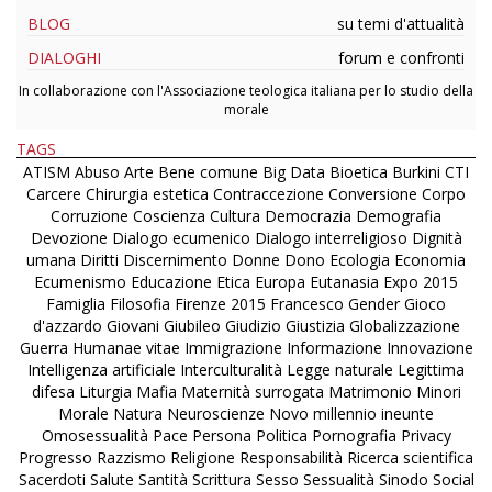
BLOG
su temi d'attualità
DIALOGHI
forum e confronti
In collaborazione con l'Associazione teologica italiana per lo studio della
morale
TAGS
ATISM
Abuso
Arte
Bene comune
Big Data
Bioetica
Burkini
CTI
Carcere
Chirurgia estetica
Contraccezione
Conversione
Corpo
Corruzione
Coscienza
Cultura
Democrazia
Demografia
Devozione
Dialogo ecumenico
Dialogo interreligioso
Dignità
umana
Diritti
Discernimento
Donne
Dono
Ecologia
Economia
Ecumenismo
Educazione
Etica
Europa
Eutanasia
Expo 2015
Famiglia
Filosofia
Firenze 2015
Francesco
Gender
Gioco
d'azzardo
Giovani
Giubileo
Giudizio
Giustizia
Globalizzazione
Guerra
Humanae vitae
Immigrazione
Informazione
Innovazione
Intelligenza artificiale
Interculturalità
Legge naturale
Legittima
difesa
Liturgia
Mafia
Maternità surrogata
Matrimonio
Minori
Morale
Natura
Neuroscienze
Novo millennio ineunte
Omosessualità
Pace
Persona
Politica
Pornografia
Privacy
Progresso
Razzismo
Religione
Responsabilità
Ricerca scientifica
Sacerdoti
Salute
Santità
Scrittura
Sesso
Sessualità
Sinodo
Social