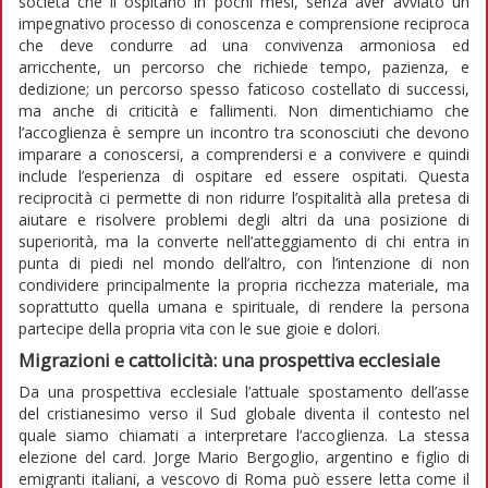
società che li ospitano in pochi mesi, senza aver avviato un
impegnativo processo di conoscenza e comprensione reciproca
che deve condurre ad una convivenza armoniosa ed
arricchente, un percorso che richiede tempo, pazienza, e
dedizione; un percorso spesso faticoso costellato di successi,
ma anche di criticità e fallimenti. Non dimentichiamo che
l’accoglienza è sempre un incontro tra sconosciuti che devono
imparare a conoscersi, a comprendersi e a convivere e quindi
include l’esperienza di ospitare ed essere ospitati. Questa
reciprocità ci permette di non ridurre l’ospitalità alla pretesa di
aiutare e risolvere problemi degli altri da una posizione di
superiorità, ma la converte nell’atteggiamento di chi entra in
punta di piedi nel mondo dell’altro, con l’intenzione di non
condividere principalmente la propria ricchezza materiale, ma
soprattutto quella umana e spirituale, di rendere la persona
partecipe della propria vita con le sue gioie e dolori.
Migrazioni e cattolicità: una prospettiva ecclesiale
Da una prospettiva ecclesiale l’attuale spostamento dell’asse
del cristianesimo verso il Sud globale diventa il contesto nel
quale siamo chiamati a interpretare l’accoglienza. La stessa
elezione del card. Jorge Mario Bergoglio, argentino e figlio di
emigranti italiani, a vescovo di Roma può essere letta come il