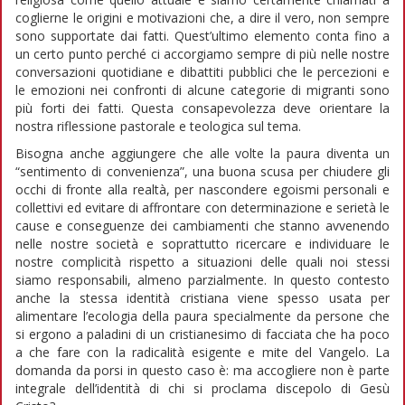
coglierne le origini e motivazioni che, a dire il vero, non sempre
sono supportate dai fatti. Quest’ultimo elemento conta fino a
un certo punto perché ci accorgiamo sempre di più nelle nostre
conversazioni quotidiane e dibattiti pubblici che le percezioni e
le emozioni nei confronti di alcune categorie di migranti sono
più forti dei fatti. Questa consapevolezza deve orientare la
nostra riflessione pastorale e teologica sul tema.
Bisogna anche aggiungere che alle volte la paura diventa un
“sentimento di convenienza”, una buona scusa per chiudere gli
occhi di fronte alla realtà, per nascondere egoismi personali e
collettivi ed evitare di affrontare con determinazione e serietà le
cause e conseguenze dei cambiamenti che stanno avvenendo
nelle nostre società e soprattutto ricercare e individuare le
nostre complicità rispetto a situazioni delle quali noi stessi
siamo responsabili, almeno parzialmente. In questo contesto
anche la stessa identità cristiana viene spesso usata per
alimentare l’ecologia della paura specialmente da persone che
si ergono a paladini di un cristianesimo di facciata che ha poco
a che fare con la radicalità esigente e mite del Vangelo. La
domanda da porsi in questo caso è: ma accogliere non è parte
integrale dell’identità di chi si proclama discepolo di Gesù