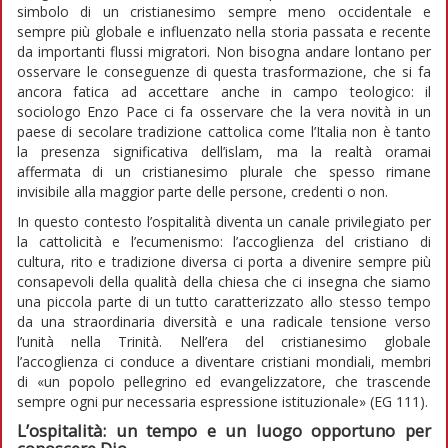
simbolo di un cristianesimo sempre meno occidentale e
sempre più globale e influenzato nella storia passata e recente
da importanti flussi migratori. Non bisogna andare lontano per
osservare le conseguenze di questa trasformazione, che si fa
ancora fatica ad accettare anche in campo teologico: il
sociologo Enzo Pace ci fa osservare che la vera novità in un
paese di secolare tradizione cattolica come l’Italia non è tanto
la presenza significativa dell’islam, ma la realtà oramai
affermata di un cristianesimo plurale che spesso rimane
invisibile alla maggior parte delle persone, credenti o non.
In questo contesto l’ospitalità diventa un canale privilegiato per
la cattolicità e l’ecumenismo: l’accoglienza del cristiano di
cultura, rito e tradizione diversa ci porta a divenire sempre più
consapevoli della qualità della chiesa che ci insegna che siamo
una piccola parte di un tutto caratterizzato allo stesso tempo
da una straordinaria diversità e una radicale tensione verso
l’unità nella Trinità. Nell’era del cristianesimo globale
l’accoglienza ci conduce a diventare cristiani mondiali, membri
di «un popolo pellegrino ed evangelizzatore, che trascende
sempre ogni pur necessaria espressione istituzionale» (EG 111).
L’ospitalità: un tempo e un luogo opportuno per