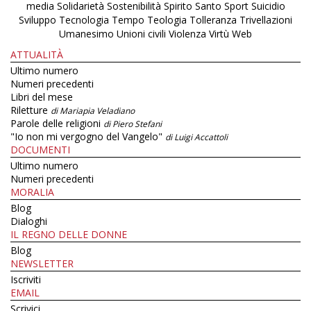
media
Solidarietà
Sostenibilità
Spirito Santo
Sport
Suicidio
Sviluppo
Tecnologia
Tempo
Teologia
Tolleranza
Trivellazioni
Umanesimo
Unioni civili
Violenza
Virtù
Web
ATTUALITÀ
Ultimo numero
Numeri precedenti
Libri del mese
Riletture
di Mariapia Veladiano
Parole delle religioni
di Piero Stefani
"Io non mi vergogno del Vangelo"
di Luigi Accattoli
DOCUMENTI
Ultimo numero
Numeri precedenti
MORALIA
Blog
Dialoghi
IL REGNO DELLE DONNE
Blog
NEWSLETTER
Iscriviti
EMAIL
Scrivici