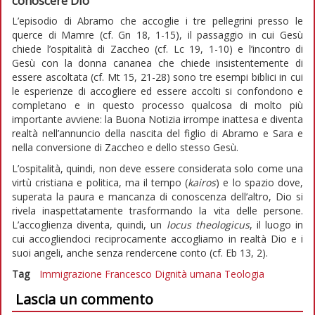
conoscere Dio
L’episodio di Abramo che accoglie i tre pellegrini presso le
querce di Mamre (cf. Gn 18, 1-15), il passaggio in cui Gesù
chiede l’ospitalità di Zaccheo (cf. Lc 19, 1-10) e l’incontro di
Gesù con la donna cananea che chiede insistentemente di
essere ascoltata (cf. Mt 15, 21-28) sono tre esempi biblici in cui
le esperienze di accogliere ed essere accolti si confondono e
completano e in questo processo qualcosa di molto più
importante avviene: la Buona Notizia irrompe inattesa e diventa
realtà nell’annuncio della nascita del figlio di Abramo e Sara e
nella conversione di Zaccheo e dello stesso Gesù.
L’ospitalità, quindi, non deve essere considerata solo come una
virtù cristiana e politica, ma il tempo (
kairos
) e lo spazio dove,
superata la paura e mancanza di conoscenza dell’altro, Dio si
rivela inaspettatamente trasformando la vita delle persone.
L’accoglienza diventa, quindi, un
locus theologicus
, il luogo in
cui accogliendoci reciprocamente accogliamo in realtà Dio e i
suoi angeli, anche senza rendercene conto (cf. Eb 13, 2).
Tag
Immigrazione
Francesco
Dignità umana
Teologia
Lascia un commento