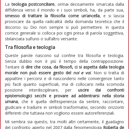
La
teologia postconciliare
, ormai decisamente smarcata dalla
diffidenza verso il mondo e i suoi simboli, ha, da parte sua,
smesso di trattare la filosofia come un’ancella
, e si lascia
provocare da quella radicalità della domanda teoretica che il
discorso su Dio non sempre si può permettere. In questa
cornice generale si colloca poi ogni presa di parola soggettiva,
sbilanciata sull’uno o sull’altro versante.
Tra filosofia e teologia
Queste parole nascono sul confine tra filosofia e teologia.
Senza dubbio non è più il tempo della contrapposizione.
Tentare di
dire che cosa, da filosofi, ci si aspetta dalla teologia
morale non può essere gesto del
noi e voi
. Non si tratta di
appiattire i percorsi e di nascondersi nelle convergenze tanto
più facili quanto superficiali, ma di collocarsi nella scomoda
posizione interdisciplinare, per
uscire dai confronti
epistemologici secchi e provare ad addentrarsi nella storia
umana
, che è quella dell’esperienza da sentire, raccontare,
giudicare e tradurre in simboli trasformativi, secondo orizzonti
differenti che tuttavia non vogliono essere autoreferenziali.
Mi sembra sia questo, tra molti altri certamente, il guadagno
del confronto aperto nel 2007 dalla fenomenologa
Roberta de