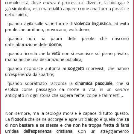
complessità, dove
natura
è processo e divenire, la biologia è
già simbolica, e la materialità appare come una forma possibile
dello spirito;
–quando vigila sulle varie forme di
violenza linguistica
, ed evita
parole che umiliano, provocano, escludono;
–quando non ha paura delle parole che nascono
dall’elaborazione delle
donne
;
–quando ricorda che la
virtù
non si esaurisce sul piano privato,
ma ha anche una destinazione pubblica;
–quando riconosce autorità ai
soggetti
imprevisti, che hanno
un’esperienza da spartire;
–quando soprattutto racconta la
dinamica pasquale
, che si
esplica come passaggio da morte a vita, in un
sentire
anticipato in ogni storia che supera ferite, colpe e fallimenti…
Non sempre, ma la teologia morale è capace di tutto questo.
La
filosofia
che se ne accorge e apre un dialogo è quella che
sa
di non bastare a se stessa e che non ha troppa fretta di farsi
un’idea dell’esperienza cristiana
. Con un atteggiamento