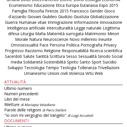
Ecumenismo
Educazione
Etica
Europa
Eutanasia
Expo 2015
Famiglia
Filosofia
Firenze 2015
Francesco
Gender
Gioco
d'azzardo
Giovani
Giubileo
Giudizio
Giustizia
Globalizzazione
Guerra
Humanae vitae
Immigrazione
Informazione
Innovazione
Intelligenza artificiale
Interculturalità
Legge naturale
Legittima
difesa
Liturgia
Mafia
Maternità surrogata
Matrimonio
Minori
Morale
Natura
Neuroscienze
Novo millennio ineunte
Omosessualità
Pace
Persona
Politica
Pornografia
Privacy
Progresso
Razzismo
Religione
Responsabilità
Ricerca scientifica
Sacerdoti
Salute
Santità
Scrittura
Sesso
Sessualità
Sinodo
Social
media
Solidarietà
Sostenibilità
Spirito Santo
Sport
Suicidio
Sviluppo
Tecnologia
Tempo
Teologia
Tolleranza
Trivellazioni
Umanesimo
Unioni civili
Violenza
Virtù
Web
ATTUALITÀ
Ultimo numero
Numeri precedenti
Libri del mese
Riletture
di Mariapia Veladiano
Parole delle religioni
di Piero Stefani
"Io non mi vergogno del Vangelo"
di Luigi Accattoli
DOCUMENTI