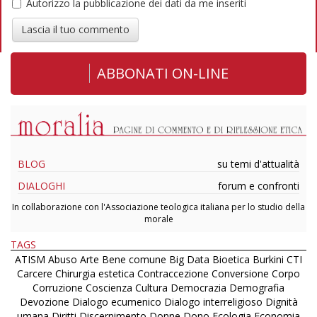
Autorizzo la pubblicazione dei dati da me inseriti
Lascia il tuo commento
ABBONATI ON-LINE
BLOG
su temi d'attualità
DIALOGHI
forum e confronti
In collaborazione con l'Associazione teologica italiana per lo studio della
morale
TAGS
ATISM
Abuso
Arte
Bene comune
Big Data
Bioetica
Burkini
CTI
Carcere
Chirurgia estetica
Contraccezione
Conversione
Corpo
Corruzione
Coscienza
Cultura
Democrazia
Demografia
Devozione
Dialogo ecumenico
Dialogo interreligioso
Dignità
umana
Diritti
Discernimento
Donne
Dono
Ecologia
Economia