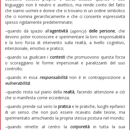
linguaggio non è neutro e asettico, ma rende conto del fatto
che siamo uomini e donne che si trovano in un ordine simbolico
che ci nomina gerarchicamente e che ci consente espressività
spesso rigidamente predeterminate;
–quando dà spazio all’
agentività
(
agency
)
delle persone
, che
devono poter riconoscere e sperimentare la loro responsabilità
e la loro forza di intervento sulla realtà, a livello cognitivo,
intenzionale, emotivo e pratico;
–quando sa giudicare i
contesti
che promuovono questa forza
o scoraggiano le forme impersonali e paralizzanti del suo
controllo;
–quando in essa
responsabilità
non è in contrapposizione a
vulnerabilità
;
–quando resta sul piano della
realtà
, facendo attenzione a ciò
che si manifesta come eccedenza;
–quando prende sul serio la
pratica
e le pratiche, luoghi epifanici
di un senso che non può essere ricavato dalle teorie, ma
sperimentato arrischiando la propria stessa postura nel mondo;
–quando rimette al centro la
corporeità
in tutta la sua