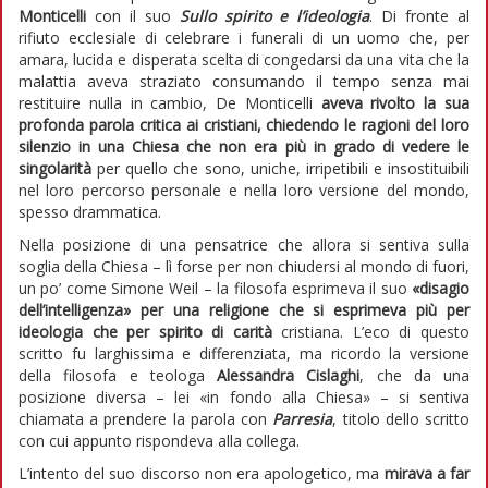
Monticelli
con il suo
Sullo spirito e l’ideologia
. Di fronte al
rifiuto ecclesiale di celebrare i funerali di un uomo che, per
amara, lucida e disperata scelta di congedarsi da una vita che la
malattia aveva straziato consumando il tempo senza mai
restituire nulla in cambio, De Monticelli
aveva rivolto la sua
profonda parola critica ai cristiani, chiedendo le ragioni del loro
silenzio in una Chiesa che non era più in grado di vedere le
singolarità
per quello che sono, uniche, irripetibili e insostituibili
nel loro percorso personale e nella loro versione del mondo,
spesso drammatica.
Nella posizione di una pensatrice che allora si sentiva sulla
soglia della Chiesa – lì forse per non chiudersi al mondo di fuori,
un po’ come Simone Weil – la filosofa esprimeva il suo
«disagio
dell’intelligenza» per una religione che si esprimeva più per
ideologia che per spirito di carità
cristiana. L’eco di questo
scritto fu larghissima e differenziata, ma ricordo la versione
della filosofa e teologa
Alessandra Cislaghi
, che da una
posizione diversa – lei «in fondo alla Chiesa» – si sentiva
chiamata a prendere la parola con
Parresia
, titolo dello scritto
con cui appunto rispondeva alla collega.
L’intento del suo discorso non era apologetico, ma
mirava a far