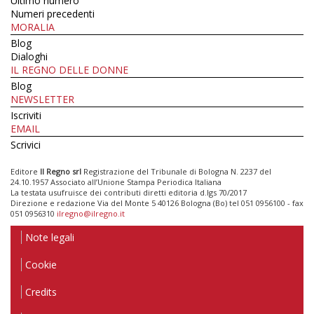
Ultimo numero
Numeri precedenti
MORALIA
Blog
Dialoghi
IL REGNO DELLE DONNE
Blog
NEWSLETTER
Iscriviti
EMAIL
Scrivici
Editore
Il Regno srl
Registrazione del Tribunale di Bologna N. 2237 del
24.10.1957 Associato all’Unione Stampa Periodica Italiana
La testata usufruisce dei contributi diretti editoria d.lgs 70/2017
Direzione e redazione Via del Monte 5 40126 Bologna (Bo) tel 051 0956100 - fax
051 0956310
ilregno@ilregno.it
Note legali
Cookie
Credits