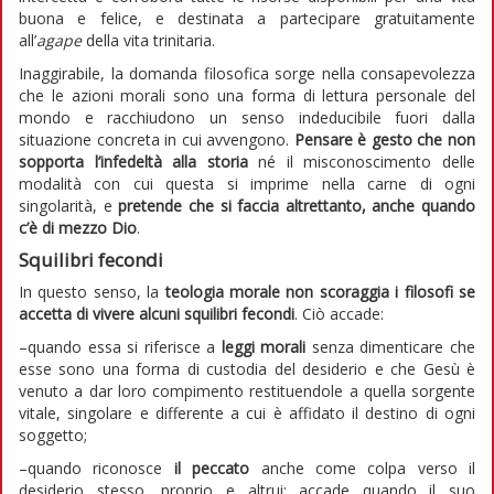
buona e felice, e destinata a partecipare gratuitamente
all’
agape
della vita trinitaria.
Inaggirabile, la domanda filosofica sorge nella consapevolezza
che le azioni morali sono una forma di lettura personale del
mondo e racchiudono un senso indeducibile fuori dalla
situazione concreta in cui avvengono.
Pensare è gesto che non
sopporta l’infedeltà alla storia
né il misconoscimento delle
modalità con cui questa si imprime nella carne di ogni
singolarità, e
pretende che si faccia altrettanto, anche quando
c’è di mezzo Dio
.
Squilibri fecondi
In questo senso, la
teologia morale non scoraggia i filosofi se
accetta di vivere alcuni squilibri fecondi
. Ciò accade:
–quando essa si riferisce a
leggi morali
senza dimenticare che
esse sono una forma di custodia del desiderio e che Gesù è
venuto a dar loro compimento restituendole a quella sorgente
vitale, singolare e differente a cui è affidato il destino di ogni
soggetto;
–quando riconosce
il peccato
anche come colpa verso il
desiderio stesso, proprio e altrui; accade quando il suo