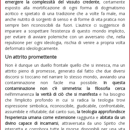
emergere la complessità del vissuto credente
, certamente
esposto alla mortificazione di ogni forma di dogmatismo
acritico e spietato di una tradizione che a volte fa male, ma
anche nutrito di sorgenti di senso e di forme di vita pratica non
sempre ben riconoscibili da fuori. L’autrice ci suggerisce di
imparare a sospettare l’esistenza di questo mondo implicito,
per evitare di avviare polemiche con un avversario che, nella
repulsione per ogni ideologia, rischia di venire a propria volta
deformato ideologicamente.
Un attrito promettente
Non è dunque un duello frontale quello che si innesca, ma un
attrito pieno di promesse, generato dal fatto che due diversi
discorsi si toccano nel narrare lo stesso mondo, avviando una
contaminazione non facile ma possibile.
In questa
contaminazione non c’è simmetria: la filosofia cerca
nell’immanenza
la verità di ciò che si manifesta
e ha bisogno
che l’implicito profondo in cui si radica la teologia trovi
espressione simbolica, riconoscibile, giudicabile, confrontabile,
assumibile e rifiutabile; dal canto suo,
la teologia approfondisce
l’esperienza umana come estensione
raggiunta e
abitata da un
divino capace di incarnarsi
, attraversata da uno Spirito che
intercetta e corrobora tutte le risorse disponibili per una vita