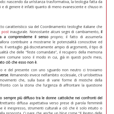
do: nascendo da un’istanza trasformativa, la teologia fatta da
sti e di genere è infatti quanto di meno evanescente e chiuso in
atto caratteristico sia del Coordinamento teologhe italiane che
l
post
inaugurale. Nonostante alcuni segni di cambiamento,
il
ica a comprenderne il senso
proprio; il fatto di assumerla
lora contribuire a mostrarne le potenzialità conoscitive ed
i. Il ventaglio già discretamente ampio di argomenti, il tipo di
attualità che delle “feste comandate”, il recupero della memoria
ivere comune sono il modo in cui, già in questi pochi mesi,
ato ciò che esso non è
.
ato e del presente con uno sguardo non neutro ci troviamo
verse
. Rimanendo invece nell’ambito ecclesiale, c’è un’obiettiva
movimenti che, sulla base di varie forme di mistiche della
ronto con la storia che l’urgenza di affrontare la questione
io sempre più diffuso tra le donne cattoliche nei confronti del
altrettanto diffusa aspettativa verso prese di parola femminili
he è inespresso, strumenti culturali a ciò che è solo intuito o
 alla proposta. Ci pare che anche un blog come “Il Regno delle