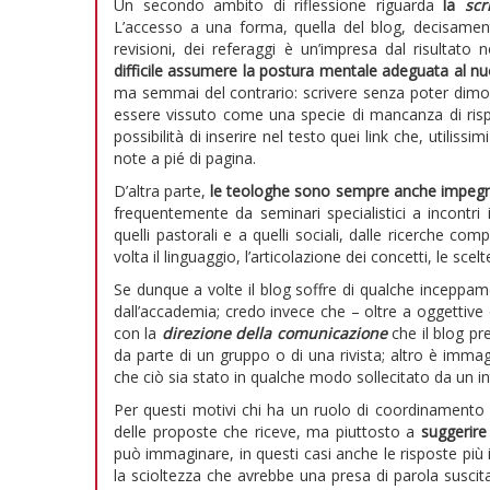
Un secondo ambito di riflessione riguarda
la
scr
L’accesso a una forma, quella del blog, decisament
revisioni, dei referaggi è un’impresa dal risultato
difficile assumere la postura mentale adeguata al 
ma semmai del contrario: scrivere senza poter dimo
essere vissuto come una specie di mancanza di risp
possibilità di inserire nel testo quei link che, utili
note a pié di pagina.
D’altra parte,
le teologhe sono sempre anche impegnate 
frequentemente da seminari specialistici a incontri i
quelli pastorali e a quelli sociali, dalle ricerche com
volta il linguaggio, l’articolazione dei concetti, le sce
Se dunque a volte il blog soffre di qualche inceppam
dall’accademia; credo invece che – oltre a oggettive 
con la
direzione della comunicazione
che il blog pr
da parte di un gruppo o di una rivista; altro è imma
che ciò sia stato in qualche modo sollecitato da un in
Per questi motivi chi ha un ruolo di coordinamento s
delle proposte che riceve, ma piuttosto a
suggerire
può immaginare, in questi casi anche le risposte pi
la scioltezza che avrebbe una presa di parola susci