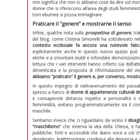
non significa che non si abbiano cose da dire sul mon
donne che si riferiscono all’area degli studi femmini
torri eburnee si possa immaginare.
Praticare il “genere” e mostrarne il senso
Infine, qualche nota sulla
prospettiva di genere
, tr
del blog, come Cristina Simonelli ha sottolineato ne
contesto ecclesiale fa ancora una notevole fat
esplicitamente anche in questo nuovo spazio può al
etiche e a smontare inutili e infondate demonizzazion
lettura che i vari interventi hanno offerto sia dell’
dimenticata e la proposta di riformulazione del v
abbiamo “praticato” il genere e, per converso, mostr
In questo impegno di riattraversamento del pass
spesso a fianco di
donne di appartenenze culturali di
e consapevole distanza rispetto a personalità o 
femminilità, evitano programmaticamente sia il conf
maschile.
Sentiamo invece che ci riguardano da vicino il
disag
“maschilismo”
che innerva la vita della Chiesa, e l’
pubbliche, forti e accessibili che diano voce a ciò c
desiderato, legittimazione condivisa alla denuncia e