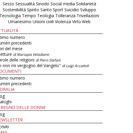
Sesso
Sessualità
Sinodo
Social media
Solidarietà
Sostenibilità
Spirito Santo
Sport
Suicidio
Sviluppo
Tecnologia
Tempo
Teologia
Tolleranza
Trivellazioni
Umanesimo
Unioni civili
Violenza
Virtù
Web
TTUALITÀ
ltimo numero
umeri precedenti
bri del mese
letture
di Mariapia Veladiano
role delle religioni
di Piero Stefani
o non mi vergogno del Vangelo"
di Luigi Accattoli
OCUMENTI
ltimo numero
umeri precedenti
ORALIA
log
aloghi
L REGNO DELLE DONNE
log
EWSLETTER
criviti
MAIL