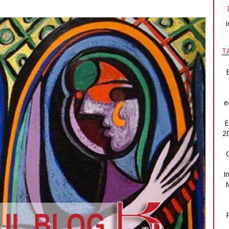
I
T
B
e
E
2
I