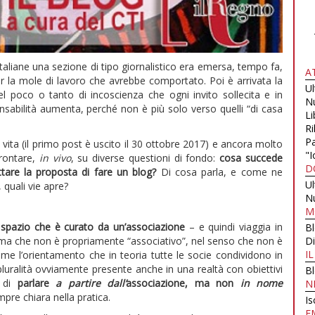
italiane una sezione di tipo giornalistico era emersa, tempo fa,
A
la mole di lavoro che avrebbe comportato. Poi è arrivata la
U
l poco o tanto di incoscienza che ogni invito sollecita e in
N
sabilità aumenta, perché non è più solo verso quelli “di casa
Li
Ri
Pa
vita (il primo post è uscito il 30 ottobre 2017) e ancora molto
"I
frontare,
in vivo
, su diverse questioni di fondo:
cosa succede
D
ttare la proposta di fare un blog?
Di cosa parla, e come ne
U
 quali vie apre?
N
M
 spazio che è curato da un’associazione
– e quindi viaggia in
B
e – ma che non è propriamente “associativo”, nel senso che non è
Di
I
eme l’orientamento che in teoria tutte le socie condividono in
pluralità ovviamente presente anche in una realtà con obiettivi
B
a di
parlare
a partire
dall’
associazione, ma non
in nome
N
mpre chiara nella pratica.
Is
E