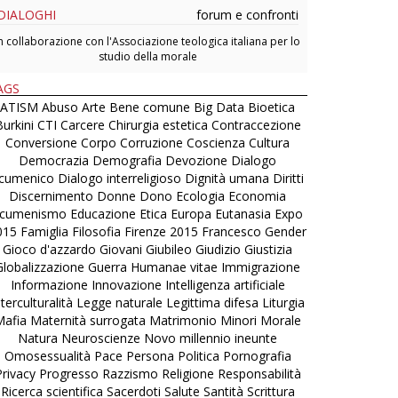
DIALOGHI
forum e confronti
n collaborazione con l'Associazione teologica italiana per lo
studio della morale
AGS
ATISM
Abuso
Arte
Bene comune
Big Data
Bioetica
urkini
CTI
Carcere
Chirurgia estetica
Contraccezione
Conversione
Corpo
Corruzione
Coscienza
Cultura
Democrazia
Demografia
Devozione
Dialogo
cumenico
Dialogo interreligioso
Dignità umana
Diritti
Discernimento
Donne
Dono
Ecologia
Economia
cumenismo
Educazione
Etica
Europa
Eutanasia
Expo
015
Famiglia
Filosofia
Firenze 2015
Francesco
Gender
Gioco d'azzardo
Giovani
Giubileo
Giudizio
Giustizia
Globalizzazione
Guerra
Humanae vitae
Immigrazione
Informazione
Innovazione
Intelligenza artificiale
nterculturalità
Legge naturale
Legittima difesa
Liturgia
Mafia
Maternità surrogata
Matrimonio
Minori
Morale
Natura
Neuroscienze
Novo millennio ineunte
Omosessualità
Pace
Persona
Politica
Pornografia
Privacy
Progresso
Razzismo
Religione
Responsabilità
Ricerca scientifica
Sacerdoti
Salute
Santità
Scrittura