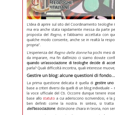
L’idea di aprire sul sito del Coordinamento teologhe 
ma era anche stata rapidamente messa da parte per 
proposta del
Regno
, e l’abbiamo accettata con que
qualche modo consente, anche se in realtà la respon
propria”.
L’esperienza del
Regno delle donne
ha pochi mesi di 
da imparare, ma fin dall’inizio ci siamo dovute con
quando un’associazione di teologhe decide di acce
parla? Quali difficoltà incontra, quali interesse muove,
Gestire un blog: alcune questioni di fondo…
La prima questione delicata è quella di
gestire uno
base a criteri diversi da quelli di un blog individual
la voce ufficiale del Cti. Occorre dunque tenere insi
base allo
statuto
a cui aderiscono iscrivendosi, e la 
ben definiti come la nostra. In sintesi, si tratt
dell’
associazione
: distinzione chiara in teoria, non se