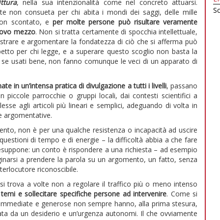
ittura
, nella sua intenzionalità come nel concreto attuarsi.
Sc
e non consueta per chi abita i mondi dei saggi, delle mille
 non scontato, e
per molte persone può risultare veramente
nuovo mezzo
. Non si tratta certamente di spocchia intellettuale,
strare e argomentare la fondatezza di ciò che si afferma può
etto per chi legge, e a superare questo scoglio non basta la
ssimi se usati bene, non fanno comunque le veci di un apparato di
in un’intensa pratica di divulgazione a tutti i livelli
, passano
n piccole parrocchie o gruppi locali, dai contesti scientifici a
plesse agli articoli più lineari e semplici, adeguando di volta in
lte argomentative.
ento, non è per una qualche resistenza o incapacità ad uscire
questioni di tempo e di energie – la difficoltà abbia a che fare
esuppone: un conto è rispondere a una richiesta – ad esempio
ginarsi a prendere la parola su un argomento, un fatto, senza
terlocutore riconoscibile.
i trova a volte non a regolare il traffico più o meno intenso
 temi e sollecitare specifiche persone ad intervenire
. Come si
ù immediate e generose non sempre hanno, alla prima stesura,
tata da un desiderio e un’urgenza autonomi. Il che ovviamente