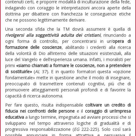
contenuti certi, e proporre modalità di inculturazione della fede,
indagando con coraggio le interpretazioni ancora aperte della
dottrina per dibattere con franchezza le conseguenze etiche
che ne possono legittimamente derivare.
Una seconda sfida che la TM dovrà assumere è quella di
rivolgersi alla soggettività adulta dei cristiani
, rinunciando a
ogni forma di controllo, per concentrarsi in un’
opera di
formazione delle coscienze
, abilitando i credenti alla ricerca
della volontà di Dio all’interno delle situazioni esistenziali, alla
luce del Vangelo e dell’esperienza umana. Infatti, i moralisti per
primi
«siamo chiamati a formare le coscienze, non a pretendere
di sostituirle»
(
AL
37). E in quanto formatori questa «opzione
fondamentale» mette in questione anche il modo di insegnare,
preoccupato di trasmettere contenuti cognitivi, più che di
promuovere atteggiamenti personali profondi e di favorire la
capacità di ricerca autonoma.
Per fare questo, risulta indispensabile
coltivare un credito di
fiducia nei confronti delle persone
e il
coraggio di un’impresa
educativa
a lungo termine, impegnata ad avviare processi che si
sviluppano nel tempo attraverso logiche di gradualità e di
progressiva responsabilizzazione (
EG
222-225). Solo così sarà
possibile annunciare in forma attrattiva e persuasiva il