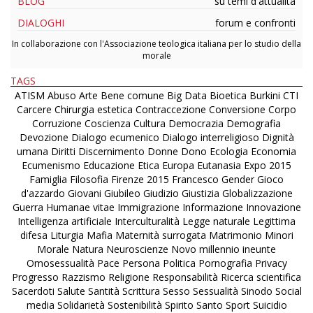
BLOG
su temi d'attualità
DIALOGHI
forum e confronti
In collaborazione con l'Associazione teologica italiana per lo studio della
morale
TAGS
ATISM
Abuso
Arte
Bene comune
Big Data
Bioetica
Burkini
CTI
Carcere
Chirurgia estetica
Contraccezione
Conversione
Corpo
Corruzione
Coscienza
Cultura
Democrazia
Demografia
Devozione
Dialogo ecumenico
Dialogo interreligioso
Dignità
umana
Diritti
Discernimento
Donne
Dono
Ecologia
Economia
Ecumenismo
Educazione
Etica
Europa
Eutanasia
Expo 2015
Famiglia
Filosofia
Firenze 2015
Francesco
Gender
Gioco
d'azzardo
Giovani
Giubileo
Giudizio
Giustizia
Globalizzazione
Guerra
Humanae vitae
Immigrazione
Informazione
Innovazione
Intelligenza artificiale
Interculturalità
Legge naturale
Legittima
difesa
Liturgia
Mafia
Maternità surrogata
Matrimonio
Minori
Morale
Natura
Neuroscienze
Novo millennio ineunte
Omosessualità
Pace
Persona
Politica
Pornografia
Privacy
Progresso
Razzismo
Religione
Responsabilità
Ricerca scientifica
Sacerdoti
Salute
Santità
Scrittura
Sesso
Sessualità
Sinodo
Social
media
Solidarietà
Sostenibilità
Spirito Santo
Sport
Suicidio