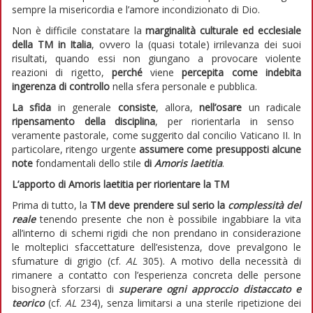
sempre la misericordia e l’amore incondizionato di Dio.
Non è difficile constatare la
marginalità culturale ed ecclesiale
della TM in Italia
, ovvero la (quasi totale) irrilevanza dei suoi
risultati, quando essi non giungano a provocare violente
reazioni di rigetto,
perché
viene
percepita come indebita
ingerenza di controllo
nella sfera personale e pubblica.
La sfida
in generale
consiste
, allora,
nell’osare
un radicale
ripensamento della disciplina
, per riorientarla in senso
veramente pastorale, come suggerito dal concilio Vaticano II. In
particolare, ritengo urgente
assumere come presupposti alcune
note
fondamentali dello stile
di
Amoris laetitia
.
L’apporto di Amoris laetitia per riorientare la TM
Prima di tutto, la
TM deve prendere sul serio la
complessità del
reale
tenendo presente che non è possibile ingabbiare la vita
all’interno di schemi rigidi che non prendano in considerazione
le molteplici sfaccettature dell’esistenza, dove prevalgono le
sfumature di grigio (cf.
AL
305). A motivo della necessità di
rimanere a contatto con l’esperienza concreta delle persone
bisognerà sforzarsi di
superare ogni approccio distaccato e
teorico
(cf.
AL
234), senza limitarsi a una sterile ripetizione dei