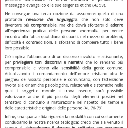
messaggio evangelico e le sue esigenze etiche (
AL
58).
Ne consegue una terza opzione da assumere: quella di una
profonda
revisione del linguaggio
, che non solo deve
diventare più
comprensibile
, ma che dovrà sforzarsi di
aderire
all’esperienza pratica delle persone
«normali», per venire
incontro alla fatica quotidiana di quanti, nel mezzo di problemi,
difficoltà e contraddizioni, si sforzano di compiere tutto il bene
loro possibile.
Ciò implica l’abbandono di un discorso involuto e altisonante,
per
privilegiare toni discorsivi e narrativi
che lo rendano più
comprensibile e
vicino alla sensibilità della gente
comune.
Attualizzando il comandamento dell’amore cristiano «tra le
pieghe» del vissuto personale e comunitario, con l’attenzione
rivolta alle dinamiche psicologiche, relazionali e sistemiche nelle
quali il soggetto morale si trova inserito, sarà possibile
valorizzare anche il più piccolo degli elementi positivi nel
tentativo di condurlo a maturazione nel rispetto dei tempi e
delle caratteristiche originali delle persone (AL 76-79).
Infine, una quarta sfida riguarda la modalità con cui solitamente
conduciamo la nostra ricerca teologica: credo che sia venuto il
tempo di
abbandonare il «lavoro in solitaria»
per
assumere