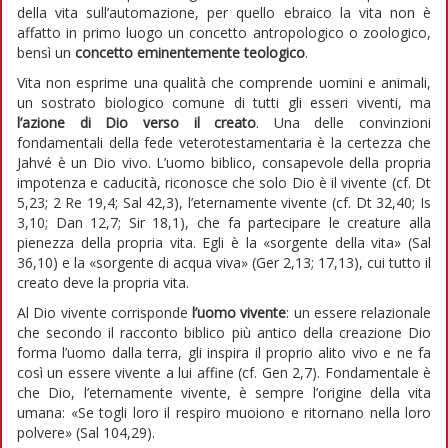
della vita sull’automazione, per quello ebraico la vita non è
affatto in primo luogo un concetto antropologico o zoologico,
bensì un
concetto eminentemente teologico
.
Vita non esprime una qualità che comprende uomini e animali,
un sostrato biologico comune di tutti gli esseri viventi, ma
l’azione di Dio verso il creato
. Una delle convinzioni
fondamentali della fede veterotestamentaria è la certezza che
Jahvé è un Dio vivo. L’uomo biblico, consapevole della propria
impotenza e caducità, riconosce che solo Dio è il vivente (cf. Dt
5,23; 2 Re 19,4; Sal 42,3), l’eternamente vivente (cf. Dt 32,40; Is
3,10; Dan 12,7; Sir 18,1), che fa partecipare le creature alla
pienezza della propria vita. Egli è la «sorgente della vita» (Sal
36,10) e la «sorgente di acqua viva» (Ger 2,13; 17,13), cui tutto il
creato deve la propria vita.
Al Dio vivente corrisponde
l’uomo vivente
: un essere relazionale
che secondo il racconto biblico più antico della creazione Dio
forma l’uomo dalla terra, gli inspira il proprio alito vivo e ne fa
così un essere vivente a lui affine (cf. Gen 2,7). Fondamentale è
che Dio, l’eternamente vivente, è sempre l’origine della vita
umana: «Se togli loro il respiro muoiono e ritornano nella loro
polvere» (Sal 104,29).