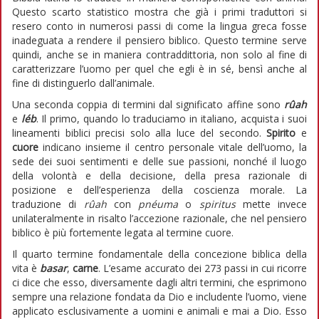
Questo scarto statistico mostra che già i primi traduttori si
resero conto in numerosi passi di come la lingua greca fosse
inadeguata a rendere il pensiero biblico. Questo termine serve
quindi, anche se in maniera contraddittoria, non solo al fine di
caratterizzare l’uomo per quel che egli è in sé, bensì anche al
fine di distinguerlo dall’animale.
Una seconda coppia di termini dal significato affine sono
rûah
e
léb
. Il primo, quando lo traduciamo in italiano, acquista i suoi
lineamenti biblici precisi solo alla luce del secondo.
Spirito
e
cuore
indicano insieme il centro personale vitale dell’uomo, la
sede dei suoi sentimenti e delle sue passioni, nonché il luogo
della volontà e della decisione, della presa razionale di
posizione e dell’esperienza della coscienza morale. La
traduzione di
rûah
con
pnéuma
o
spiritus
mette invece
unilateralmente in risalto l’accezione razionale, che nel pensiero
biblico è più fortemente legata al termine cuore.
Il quarto termine fondamentale della concezione biblica della
vita è
basar
,
carne
. L’esame accurato dei 273 passi in cui ricorre
ci dice che esso, diversamente dagli altri termini, che esprimono
sempre una relazione fondata da Dio e includente l’uomo, viene
applicato esclusivamente a uomini e animali e mai a Dio. Esso