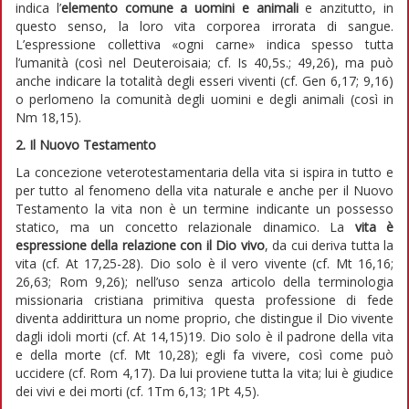
indica l’
elemento comune a uomini e animali
e anzitutto, in
questo senso, la loro vita corporea irrorata di sangue.
L’espressione collettiva «ogni carne» indica spesso tutta
l’umanità (così nel Deuteroisaia; cf. Is 40,5s.; 49,26), ma può
anche indicare la totalità degli esseri viventi (cf. Gen 6,17; 9,16)
o perlomeno la comunità degli uomini e degli animali (così in
Nm 18,15).
2. Il Nuovo Testamento
La concezione veterotestamentaria della vita si ispira in tutto e
per tutto al fenomeno della vita naturale e anche per il Nuovo
Testamento la vita non è un termine indicante un possesso
statico, ma un concetto relazionale dinamico. La
vita è
espressione della relazione con il Dio vivo
, da cui deriva tutta la
vita (cf. At 17,25-28). Dio solo è il vero vivente (cf. Mt 16,16;
26,63; Rom 9,26); nell’uso senza articolo della terminologia
missionaria cristiana primitiva questa professione di fede
diventa addirittura un nome proprio, che distingue il Dio vivente
dagli idoli morti (cf. At 14,15)19. Dio solo è il padrone della vita
e della morte (cf. Mt 10,28); egli fa vivere, così come può
uccidere (cf. Rom 4,17). Da lui proviene tutta la vita; lui è giudice
dei vivi e dei morti (cf. 1Tm 6,13; 1Pt 4,5).