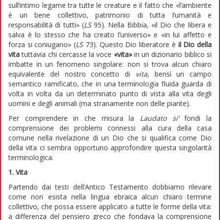
sull’intimo legame tra tutte le creature e il fatto che «l’ambiente
è un bene collettivo, patrimonio di tutta l’umanità e
responsabilità di tutti» (
LS
95). Nella Bibbia, «il Dio che libera e
salva è lo stesso che ha creato l’universo» e «in lui affetto e
forza si coniugano» (
LS
73). Questo Dio liberatore è
il Dio della
vita
tuttavia chi cercasse la voce
«vita»
in un dizionario biblico si
imbatte in un fenomeno singolare: non si trova alcun chiaro
equivalente del nostro concetto di
vita
, bensì un campo
semantico ramificato, che in una terminologia fluida guarda di
volta in volta da un determinato punto di vista alla vita degli
uomini e degli animali (ma stranamente non delle piante).
Per comprendere in che misura la
Laudato si’
fondi la
comprensione dei problemi connessi alla cura della casa
comune nella rivelazione di un Dio che si qualifica come Dio
della vita ci sembra opportuno approfondire questa singolarità
terminologica.
1. Vita
Partendo dai testi dell’Antico Testamento dobbiamo rilevare
come non esista nella lingua ebraica alcun chiaro termine
collettivo, che possa essere applicato a tutte le forme della vita:
a differenza del pensiero greco che fondava la comprensione