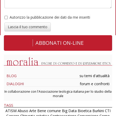
Autorizzo la pubblicazione dei dati da me inseriti
Lascia il tuo commento
ABBONATI ON-LINE
BLOG
su temi d'attualità
DIALOGHI
forum e confronti
In collaborazione con l'Associazione teologica italiana per lo studio della
morale
TAGS
ATISM
Abuso
Arte
Bene comune
Big Data
Bioetica
Burkini
CTI
Carcere
Chirurgia estetica
Contraccezione
Conversione
Corpo