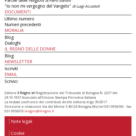
Parole delle religioni
di Piero Stefani
"Io non mi vergogno del Vangelo"
di Luigi Accattoli
DOCUMENTI
Ultimo numero
Numeri precedenti
MORALIA
Blog
Dialoghi
IL REGNO DELLE DONNE
Blog
NEWSLETTER
Iscriviti
EMAIL
Scrivici
Editore
Il Regno srl
Registrazione del Tribunale di Bologna N. 2237 del
24.10.1957 Associato all’Unione Stampa Periodica Italiana
La testata usufruisce dei contributi diretti editoria d.lgs 70/2017
Direzione e redazione Via del Monte 5 40126 Bologna (Bo) tel 051 0956100 - fax
051 0956310
ilregno@ilregno.it
Note legali
Cookie