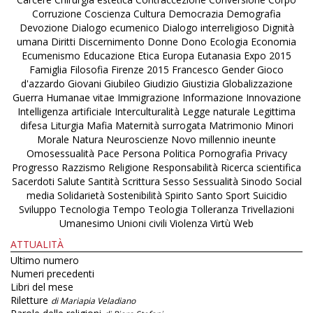
Corruzione
Coscienza
Cultura
Democrazia
Demografia
Devozione
Dialogo ecumenico
Dialogo interreligioso
Dignità
umana
Diritti
Discernimento
Donne
Dono
Ecologia
Economia
Ecumenismo
Educazione
Etica
Europa
Eutanasia
Expo 2015
Famiglia
Filosofia
Firenze 2015
Francesco
Gender
Gioco
d'azzardo
Giovani
Giubileo
Giudizio
Giustizia
Globalizzazione
Guerra
Humanae vitae
Immigrazione
Informazione
Innovazione
Intelligenza artificiale
Interculturalità
Legge naturale
Legittima
difesa
Liturgia
Mafia
Maternità surrogata
Matrimonio
Minori
Morale
Natura
Neuroscienze
Novo millennio ineunte
Omosessualità
Pace
Persona
Politica
Pornografia
Privacy
Progresso
Razzismo
Religione
Responsabilità
Ricerca scientifica
Sacerdoti
Salute
Santità
Scrittura
Sesso
Sessualità
Sinodo
Social
media
Solidarietà
Sostenibilità
Spirito Santo
Sport
Suicidio
Sviluppo
Tecnologia
Tempo
Teologia
Tolleranza
Trivellazioni
Umanesimo
Unioni civili
Violenza
Virtù
Web
ATTUALITÀ
Ultimo numero
Numeri precedenti
Libri del mese
Riletture
di Mariapia Veladiano