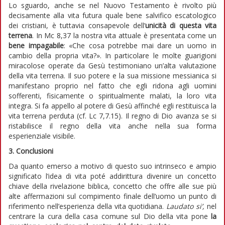
Lo sguardo, anche se nel Nuovo Testamento è rivolto più
decisamente alla vita futura quale bene salvifico escatologico
dei cristiani, è tuttavia consapevole dell’
unicità di questa vita
terrena
. In Mc 8,37 la nostra vita attuale è presentata come un
bene impagabile
: «Che cosa potrebbe mai dare un uomo in
cambio della propria vita?». In particolare le molte guarigioni
miracolose operate da Gesù testimoniano un’alta valutazione
della vita terrena. Il suo potere e la sua missione messianica si
manifestano proprio nel fatto che egli ridona agli uomini
sofferenti, fisicamente o spiritualmente malati, la loro vita
integra. Si fa appello al potere di Gesù affinché egli restituisca la
vita terrena perduta (cf. Lc 7,7.15). Il regno di Dio avanza se si
ristabilisce il regno della vita anche nella sua forma
esperienziale visibile.
3. Conclusioni
Da quanto emerso a motivo di questo suo intrinseco e ampio
significato l’idea di vita poté addirittura divenire un concetto
chiave della rivelazione biblica, concetto che offre alle sue più
alte affermazioni sul compimento finale dell’uomo un punto di
riferimento nell’esperienza della vita quotidiana.
Laudato si’,
nel
centrare la cura della casa comune sul Dio della vita pone
la