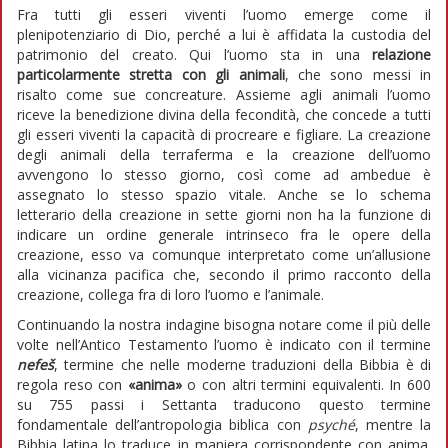
Fra tutti gli esseri viventi l’uomo emerge come il
plenipotenziario di Dio, perché a lui è affidata la custodia del
patrimonio del creato. Qui l’uomo sta in una
relazione
particolarmente stretta con gli animali
, che sono messi in
risalto come sue concreature. Assieme agli animali l’uomo
riceve la benedizione divina della fecondità, che concede a tutti
gli esseri viventi la capacità di procreare e figliare. La creazione
degli animali della terraferma e la creazione dell’uomo
avvengono lo stesso giorno, così come ad ambedue è
assegnato lo stesso spazio vitale. Anche se lo schema
letterario della creazione in sette giorni non ha la funzione di
indicare un ordine generale intrinseco fra le opere della
creazione, esso va comunque interpretato come un’allusione
alla vicinanza pacifica che, secondo il primo racconto della
creazione, collega fra di loro l’uomo e l’animale.
Continuando la nostra indagine bisogna notare come il più delle
volte nell’Antico Testamento l’uomo è indicato con il termine
nefeš
, termine che nelle moderne traduzioni della Bibbia è di
regola reso con
«anima»
o con altri termini equivalenti. In 600
su 755 passi i Settanta traducono questo termine
fondamentale dell’antropologia biblica con
psyché
, mentre la
Bibbia latina lo traduce in maniera corrispondente con anima.