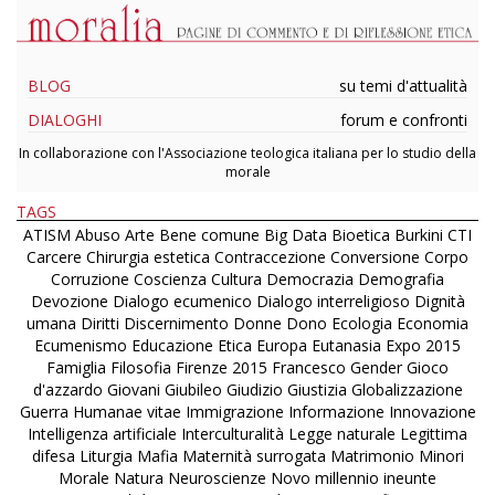
BLOG
su temi d'attualità
DIALOGHI
forum e confronti
In collaborazione con l'Associazione teologica italiana per lo studio della
morale
TAGS
ATISM
Abuso
Arte
Bene comune
Big Data
Bioetica
Burkini
CTI
Carcere
Chirurgia estetica
Contraccezione
Conversione
Corpo
Corruzione
Coscienza
Cultura
Democrazia
Demografia
Devozione
Dialogo ecumenico
Dialogo interreligioso
Dignità
umana
Diritti
Discernimento
Donne
Dono
Ecologia
Economia
Ecumenismo
Educazione
Etica
Europa
Eutanasia
Expo 2015
Famiglia
Filosofia
Firenze 2015
Francesco
Gender
Gioco
d'azzardo
Giovani
Giubileo
Giudizio
Giustizia
Globalizzazione
Guerra
Humanae vitae
Immigrazione
Informazione
Innovazione
Intelligenza artificiale
Interculturalità
Legge naturale
Legittima
difesa
Liturgia
Mafia
Maternità surrogata
Matrimonio
Minori
Morale
Natura
Neuroscienze
Novo millennio ineunte