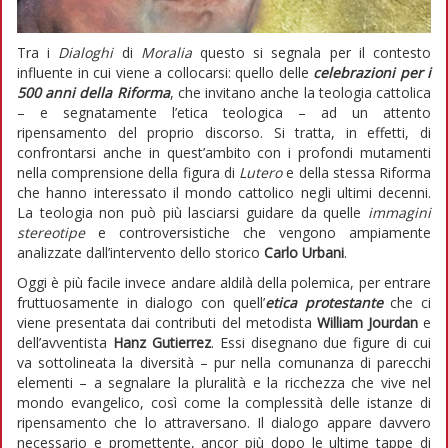
Tra i
Dialoghi
di
Moralia
questo si segnala per il contesto
influente in cui viene a collocarsi: quello delle
celebrazioni per i
500 anni della Riforma
, che invitano anche la teologia cattolica
– e segnatamente l’etica teologica – ad un attento
ripensamento del proprio discorso. Si tratta, in effetti, di
confrontarsi anche in quest’ambito con i profondi mutamenti
nella comprensione della figura di
Lutero
e della stessa Riforma
che hanno interessato il mondo cattolico negli ultimi decenni.
La teologia non può più lasciarsi guidare da quelle
immagini
stereotipe
e controversistiche che vengono ampiamente
analizzate dall’intervento dello storico
Carlo Urbani
.
Oggi è più facile invece andare aldilà della polemica, per entrare
fruttuosamente in dialogo con quell’
etica protestante
che ci
viene presentata dai contributi del metodista
William Jourdan
e
dell’avventista
Hanz Gutierrez
. Essi disegnano due figure di cui
va sottolineata la diversità – pur nella comunanza di parecchi
elementi – a segnalare la pluralità e la ricchezza che vive nel
mondo evangelico, così come la complessità delle istanze di
ripensamento che lo attraversano. Il dialogo appare davvero
necessario e promettente, ancor più dopo le ultime tappe di