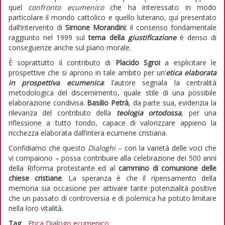
quel
confronto ecumenico
che ha interessato in modo
particolare il mondo cattolico e quello luterano, qui presentato
dall’intervento di
Simone Morandini
: il consenso fondamentale
raggiunto nel 1999 sul
tema della
giustificazione
è denso di
conseguenze anche sul piano morale.
È soprattutto il contributo di
Placido Sgroi
a esplicitare le
prospettive che si aprono in tale ambito per un’
etica elaborata
in prospettiva ecumenica
: l’autore segnala la centralità
metodologica del discernimento, quale stile di una possibile
elaborazione condivisa.
Basilio Petrà
, da parte sua, evidenzia la
rilevanza del contributo della
teologia
ortodossa
, per una
riflessione a tutto tondo, capace di valorizzare appieno la
ricchezza elaborata dall’intera ecumene cristiana.
Confidiamo che questo
Dialoghi
– con la varietà delle voci che
vi compaiono – possa contribuire alla celebrazione dei 500 anni
della Riforma protestante ed al
cammino di comunione delle
chiese cristiane
. La speranza è che il ripensamento della
memoria sia occasione per attivare tante potenzialità positive
che un passato di controversia e di polemica ha potuto limitare
nella loro vitalità.
Tag
Etica
Dialogo ecumenico