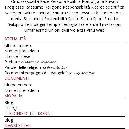
Omosessualità
Pace
Persona
Politica
Pornografia
Privacy
Progresso
Razzismo
Religione
Responsabilità
Ricerca scientifica
Sacerdoti
Salute
Santità
Scrittura
Sesso
Sessualità
Sinodo
Social
media
Solidarietà
Sostenibilità
Spirito Santo
Sport
Suicidio
Sviluppo
Tecnologia
Tempo
Teologia
Tolleranza
Trivellazioni
Umanesimo
Unioni civili
Violenza
Virtù
Web
ATTUALITÀ
Ultimo numero
Numeri precedenti
Libri del mese
Riletture
di Mariapia Veladiano
Parole delle religioni
di Piero Stefani
"Io non mi vergogno del Vangelo"
di Luigi Accattoli
DOCUMENTI
Ultimo numero
Numeri precedenti
MORALIA
Blog
Dialoghi
IL REGNO DELLE DONNE
Blog
NEWSLETTER