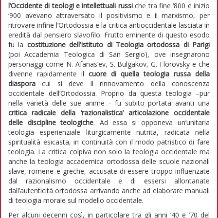
l’Occidente di teologi e intellettuali russi
che tra fine ‘800 e inizio
‘900 avevano attraversato il positivismo e il marxismo, per
ritrovare infine l’Ortodossia e la critica antioccidentale lasciata in
eredità dal pensiero slavofilo. Frutto eminente di questo esodo
fu la
costituzione dell’Istituto di Teologia ortodossa di Parigi
(poi Accademia Teologica di San Sergio), ove insegnarono
personaggi come N. Afanas’ev, S. Bulgakov, G. Florovsky e che
divenne rapidamente il
cuore di quella teologia russa della
diaspora
cui si deve il rinnovamento della conoscenza
occidentale dell’Ortodossia. Proprio da questa teologia –pur
nella varietà delle sue anime - fu subito portata avanti una
critica radicale della ‘razionalistica’ articolazione occidentale
delle discipline teologiche
. Ad essa si opponeva un’unitaria
teologia esperienziale liturgicamente nutrita, radicata nella
spiritualità esicasta, in continuità con il modo patristico di fare
teologia. La critica colpiva non solo la teologia occidentale ma
anche la teologia accademica ortodossa delle scuole nazionali
slave, romene e greche, accusate di essere troppo influenzate
dal razionalismo occidentale e di essersi allontanate
dall’autenticità ortodossa arrivando anche ad elaborare manuali
di teologia morale sul modello occidentale.
Per alcuni decenni così, in particolare tra gli anni ’40 e ’70 del