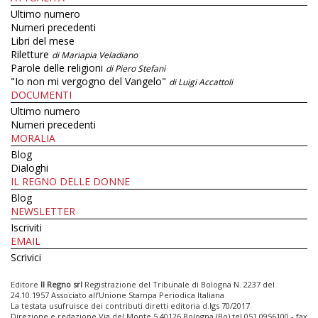
Ultimo numero
Numeri precedenti
Libri del mese
Riletture
di Mariapia Veladiano
Parole delle religioni
di Piero Stefani
"Io non mi vergogno del Vangelo"
di Luigi Accattoli
DOCUMENTI
Ultimo numero
Numeri precedenti
MORALIA
Blog
Dialoghi
IL REGNO DELLE DONNE
Blog
NEWSLETTER
Iscriviti
EMAIL
Scrivici
Editore
Il Regno srl
Registrazione del Tribunale di Bologna N. 2237 del
24.10.1957 Associato all’Unione Stampa Periodica Italiana
La testata usufruisce dei contributi diretti editoria d.lgs 70/2017
Direzione e redazione Via del Monte 5 40126 Bologna (Bo) tel 051 0956100 - fax