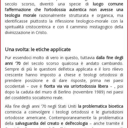
secolo scorso, diventò una specie di
luogo comune
l’affermazione che l’ortodossia autentica non avesse una
teologia morale
razionalmente strutturata e organica, ma
identificasse piuttosto la riflessione teologico-morale con la
spiritualità cristocentrica e con il cammino mistagogico della
divinizzazione in Cristo.
Una svolta: le etiche applicate
Pur essendoci molto di vero in questo, tuttavia
dalla fine degli
anni ’70
del secolo scorso qualcosa è andato cambiando.
Sempre di più le questioni dell’etica applicata e il loro rilievo
crescente hanno imposto a chiese e teologi ortodossi di
prendere posizione e di dare risposte, prima nei paesi
occidentali – ove è
fiorita via via un’ortodossia libera
– , poi
dopo la caduta del muro di Berlino (novembre 1989) nei paesi
del cosiddetto socialismo reale.
Alla fine degli anni ’70 negli Stati Uniti
la problematica bioetica
comincia a coinvolgere i teologi ortodossi e le giurisdizioni
ortodosse americane. Contemporaneamente la problematica
della
salvaguardia
del creato e dell’ecologia
– anche tramite il