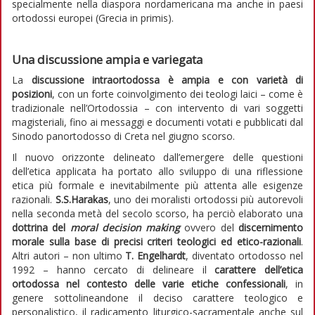
specialmente nella diaspora nordamericana ma anche in paesi
ortodossi europei (Grecia in primis).
Una discussione ampia e variegata
La
discussione intraortodossa è ampia e con varietà di
posizioni
, con un forte coinvolgimento dei teologi laici – come è
tradizionale nell’Ortodossia – con intervento di vari soggetti
magisteriali, fino ai messaggi e documenti votati e pubblicati dal
Sinodo panortodosso di Creta nel giugno scorso.
Il nuovo orizzonte delineato dall’emergere delle questioni
dell’etica applicata ha portato allo sviluppo di una riflessione
etica più formale e inevitabilmente più attenta alle esigenze
razionali.
S.S.Harakas
, uno dei moralisti ortodossi più autorevoli
nella seconda metà del secolo scorso, ha perciò elaborato una
dottrina del
moral decision making
ovvero del
discernimento
morale sulla base di precisi criteri teologici ed etico-razionali
.
Altri autori – non ultimo
T. Engelhardt
, diventato ortodosso nel
1992 – hanno cercato di delineare il
carattere dell’etica
ortodossa nel contesto delle varie etiche confessionali
, in
genere sottolineandone il deciso carattere teologico e
personalistico, il radicamento liturgico-sacramentale anche sul