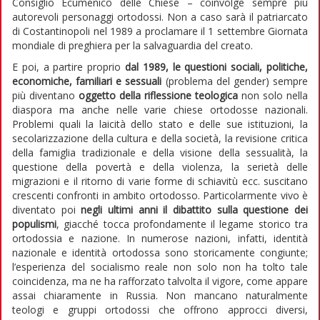
Consiglio Ecumenico delle Chiese – coinvolge sempre più
autorevoli personaggi ortodossi. Non a caso sarà il patriarcato
di Costantinopoli nel 1989 a proclamare il 1 settembre Giornata
mondiale di preghiera per la salvaguardia del creato.
E poi, a partire proprio
dal 1989, le questioni sociali, politiche,
economiche, familiari e sessuali
(problema del gender) sempre
più diventano
oggetto della riflessione teologica
non solo nella
diaspora ma anche nelle varie chiese ortodosse nazionali.
Problemi quali la laicità dello stato e delle sue istituzioni, la
secolarizzazione della cultura e della società, la revisione critica
della famiglia tradizionale e della visione della sessualità, la
questione della povertà e della violenza, la serietà delle
migrazioni e il ritorno di varie forme di schiavitù ecc. suscitano
crescenti confronti in ambito ortodosso. Particolarmente vivo è
diventato poi
negli ultimi anni il dibattito sulla questione dei
populismi
, giacché tocca profondamente il legame storico tra
ortodossia e nazione. In numerose nazioni, infatti, identità
nazionale e identità ortodossa sono storicamente congiunte;
l’esperienza del socialismo reale non solo non ha tolto tale
coincidenza, ma ne ha rafforzato talvolta il vigore, come appare
assai chiaramente in Russia. Non mancano naturalmente
teologi e gruppi ortodossi che offrono approcci diversi,