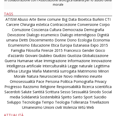
In collaborazione con l'Associazione teologica italiana per lo studio della
morale
TAGS
ATISM
Abuso
Arte
Bene comune
Big Data
Bioetica
Burkini
CTI
Carcere
Chirurgia estetica
Contraccezione
Conversione
Corpo
Corruzione
Coscienza
Cultura
Democrazia
Demografia
Devozione
Dialogo ecumenico
Dialogo interreligioso
Dignità
umana
Diritti
Discernimento
Donne
Dono
Ecologia
Economia
Ecumenismo
Educazione
Etica
Europa
Eutanasia
Expo 2015
Famiglia
Filosofia
Firenze 2015
Francesco
Gender
Gioco
d'azzardo
Giovani
Giubileo
Giudizio
Giustizia
Globalizzazione
Guerra
Humanae vitae
Immigrazione
Informazione
Innovazione
Intelligenza artificiale
Interculturalità
Legge naturale
Legittima
difesa
Liturgia
Mafia
Maternità surrogata
Matrimonio
Minori
Morale
Natura
Neuroscienze
Novo millennio ineunte
Omosessualità
Pace
Persona
Politica
Pornografia
Privacy
Progresso
Razzismo
Religione
Responsabilità
Ricerca scientifica
Sacerdoti
Salute
Santità
Scrittura
Sesso
Sessualità
Sinodo
Social
media
Solidarietà
Sostenibilità
Spirito Santo
Sport
Suicidio
Sviluppo
Tecnologia
Tempo
Teologia
Tolleranza
Trivellazioni
Umanesimo
Unioni civili
Violenza
Virtù
Web
ATTUALITÀ