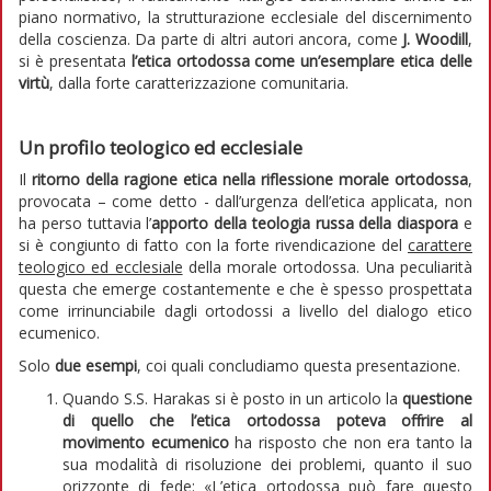
piano normativo, la strutturazione ecclesiale del discernimento
della coscienza. Da parte di altri autori ancora, come
J. Woodill
,
si è presentata
l’etica ortodossa come un’esemplare etica delle
virtù
, dalla forte caratterizzazione comunitaria.
Un profilo teologico ed ecclesiale
Il
ritorno della ragione etica nella riflessione morale ortodossa
,
provocata – come detto - dall’urgenza dell’etica applicata, non
ha perso tuttavia l’
apporto
della teologia russa della diaspora
e
si è congiunto di fatto con la forte rivendicazione del
carattere
teologico ed ecclesiale
della morale ortodossa. Una peculiarità
questa che emerge costantemente e che è spesso prospettata
come irrinunciabile dagli ortodossi a livello del dialogo etico
ecumenico.
Solo
due esempi
, coi quali concludiamo questa presentazione.
Quando S.S. Harakas si è posto in un articolo la
questione
di quello che l’etica ortodossa poteva offrire al
movimento ecumenico
ha risposto che non era tanto la
sua modalità di risoluzione dei problemi, quanto il suo
orizzonte di fede: «L’etica ortodossa può fare questo