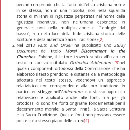
perché comprende che la fonte dell’etica cristiana non è
in sé stessa, non in una filosofia, non nella squallida
storia di millenni di ingiustizia perpetrata nel nome della
“giustizia riparativa”, non nell’umana esperienza in
generale, non nella moltiplicazione di “teologie dal
basso”, ma nella luce della fede cristiana storica delle
Scritture e della autentica Sacra Tradizione»
[2]
.
Nel 2013
Faith and Order
ha pubblicato uno
Study
Document
dal titolo
Moral Discernment in the
Churches
. Ebbene, il lettore troverà subito all’inizio un
testo in corsivo intitolato
Orthodox Addendum
[3]
nel
quale i componenti ortodossi della Commissione che ha
elaborato il testo prendono le distanze dalla metodologia
adottata nel testo stesso, vedendovi un approccio
relativistico non corrispondente alla loro tradizione. In
particolare si legge nell’
Addendum
: «Lo stesso approccio
relativistico è applicato anche alle fonti, ma per gli
ortodossi ci sono tre fonti originarie fondamentali per il
discernimento morale: la Santa Trinità, la Sacra Scrittura
e la Sacra Tradizione. Queste fonti non possono essere
poste sullo stesso piano delle altre»
[4]
.