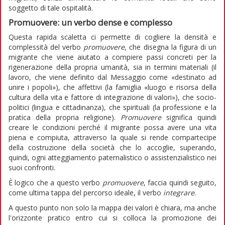
soggetto di tale ospitalità.
Promuovere: un verbo dense e complesso
Questa rapida scaletta ci permette di cogliere la densità e
complessità del verbo
promuovere
, che disegna la figura di un
migrante che viene aiutato a compiere passi concreti per la
rigenerazione della propria umanità, sia in termini materiali (il
lavoro, che viene definito dal Messaggio come «destinato ad
unire i popoli»), che affettivi (la famiglia «luogo e risorsa della
cultura della vita e fattore di integrazione di valori»), che socio-
politici (lingua e cittadinanza), che spirituali (la professione e la
pratica della propria religione).
Promuovere
significa quindi
creare le condizioni perché il migrante possa avere una vita
piena e compiuta, attraverso la quale si rende compartecipe
della costruzione della società che lo accoglie, superando,
quindi, ogni atteggiamento paternalistico o assistenzialistico nei
suoi confronti.
È logico che a questo verbo
promuovere
, faccia quindi seguito,
come ultima tappa del percorso ideale, il verbo
integrare
.
A questo punto non solo la mappa dei valori è chiara, ma anche
l'orizzonte pratico entro cui si colloca la promozione dei