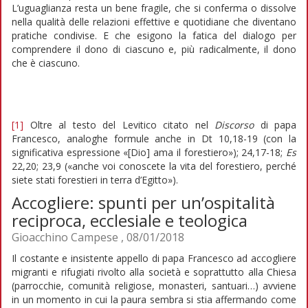
L’uguaglianza resta un bene fragile, che si conferma o dissolve
nella qualità delle relazioni effettive e quotidiane che diventano
pratiche condivise. E che esigono la fatica del dialogo per
comprendere il dono di ciascuno e, più radicalmente, il dono
che è ciascuno.
[1]
Oltre al testo del Levitico citato nel
Discorso
di papa
Francesco, analoghe formule anche in Dt 10,18-19 (con la
significativa espressione «[Dio] ama il forestiero»); 24,17-18;
Es
22,20; 23,9 («anche voi conoscete la vita del forestiero, perché
siete stati forestieri in terra d’Egitto»).
Accogliere: spunti per un’ospitalità
reciproca, ecclesiale e teologica
Gioacchino Campese , 08/01/2018
Il costante e insistente appello di papa Francesco ad accogliere
migranti e rifugiati rivolto alla società e soprattutto alla Chiesa
(parrocchie, comunità religiose, monasteri, santuari…) avviene
in un momento in cui la paura sembra si stia affermando come