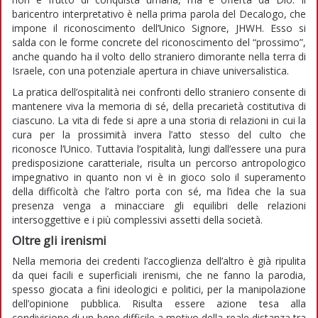
baricentro interpretativo è nella prima parola del Decalogo, che
impone il riconoscimento dell’Unico Signore, JHWH. Esso si
salda con le forme concrete del riconoscimento del “prossimo”,
anche quando ha il volto dello straniero dimorante nella terra di
Israele, con una potenziale apertura in chiave universalistica.
La pratica dell’ospitalità nei confronti dello straniero consente di
mantenere viva la memoria di sé, della precarietà costitutiva di
ciascuno. La vita di fede si apre a una storia di relazioni in cui la
cura per la prossimità invera l’atto stesso del culto che
riconosce l’Unico. Tuttavia l’ospitalità, lungi dall’essere una pura
predisposizione caratteriale, risulta un percorso antropologico
impegnativo in quanto non vi è in gioco solo il superamento
della difficoltà che l’altro porta con sé, ma l’idea che la sua
presenza venga a minacciare gli equilibri delle relazioni
intersoggettive e i più complessivi assetti della società.
Oltre gli irenismi
Nella memoria dei credenti l’accoglienza dell’altro è già ripulita
da quei facili e superficiali irenismi, che ne fanno la parodia,
spesso giocata a fini ideologici e politici, per la manipolazione
dell’opinione pubblica. Risulta essere azione tesa alla
condivisione di un bene difficile a motivo della reale distanza tra