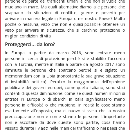
persone da parte dei trafficanti umani e che non si vuole che
muoiano in mare. Ma quali alternative diamo alle persone che
scappano da situazioni di conflitto, guerre e povertà per
arrivare in maniera legale in Europa o nel nostro Paese? Molto
poche o nessuna, visto che non è quasi possibile ottenere un
visto per arrivare in sicurezza, che si cerchino protezione o
migliori condizioni di vita.
Proteggerci… da loro?
In Europa, a partire da marzo 2016, sono entrate meno
persone in cerca di protezione perché si è stabilito l'accordo
con la Turchia, mentre in Italia a partire da agosto 2017 sono
diminuite le persone che sbarcano perché si è siglato un
memorandum con la Libia (nonostante la sua grave situazione
di instabilità politica). Peraltro la maggioranza dell'opinione
pubblica e dei governi europei, come quello italiano, sono stati
contenti di questa diminuzione: come se questi numeri minori di
entrate in Europa o di sbarchi in Italia significassero meno
persone in difficoltà o che muoiono. In realtà le cose stanno
esattamente all'opposto, ma di nuovo si svela che la nostra
preoccupazione non è come stanno le persone. L’importante
non è ascoltare da dove queste sono partite, cosa hanno
vissuto durante i viaggi nelle mani dei trafficanti o nei paesi che