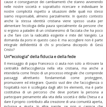
cause e conseguenze dei cambiamenti che stanno avvenendo
nelle nostre società e soprattutto ricercare e individuare le
nostre complicità rispetto a situazioni delle quali noi stessi
siamo responsabili, almeno parzialmente. In questo contesto
anche la stessa identità cristiana viene spesso usata per
alimentare l’ecologia della paura specialmente da persone che
si ergono a paladini di un cristianesimo di facciata che ha poco
a che fare con la radicalità esigente e mite del Vangelo. La
domanda da porsi in questo caso è: ma accogliere non è parte
integrale dell’identità di chi si proclama discepolo di Gesù
Cristo?
Un’“ecologia” della fiducia e della fede
Il messaggio di papa Francesco ci aiuta non solo a ritrovare la
centralità dell’accoglienza nella vita cristiana, ma anche a
intenderla come l’inizio di un processo integrale che comprende
passaggi altrettanto fondamentali come proteggere,
promuovere ed integrare. Questo vuol dire che l’accoglienza o
l’ospitalità non è scollegata dagli altri tre elementi, ma è parte
costitutiva di un percorso che deve portare la persona a
partecipare pienamente alla vita della società e della Chiesa e a
dare il proprio contributo alla creazione di una comunità aperta,
inclusiva e giusta. In altre parole, se non si capisce che