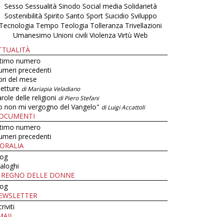
Sesso
Sessualità
Sinodo
Social media
Solidarietà
Sostenibilità
Spirito Santo
Sport
Suicidio
Sviluppo
Tecnologia
Tempo
Teologia
Tolleranza
Trivellazioni
Umanesimo
Unioni civili
Violenza
Virtù
Web
TTUALITÀ
ltimo numero
umeri precedenti
bri del mese
letture
di Mariapia Veladiano
role delle religioni
di Piero Stefani
o non mi vergogno del Vangelo"
di Luigi Accattoli
OCUMENTI
ltimo numero
umeri precedenti
ORALIA
log
aloghi
L REGNO DELLE DONNE
log
EWSLETTER
criviti
MAIL