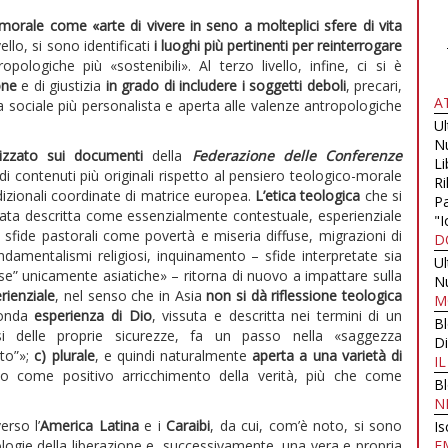
morale come «arte di vivere in seno a molteplici sfere di vita
ello, si sono identificati
i luoghi più pertinenti per reinterrogare
opologiche più «sostenibili». Al terzo livello, infine, ci si è
ione
e di giustizia
in grado di includere i soggetti deboli
, precari,
A
ia sociale più personalista e aperta alle valenze antropologiche
U
N
lizzato sui documenti
della
Federazione delle Conferenze
Li
e di contenuti più originali rispetto al pensiero teologico-morale
Ri
izionali coordinate di matrice europea.
L’etica teologica
che si
Pa
tata descritta come essenzialmente contestuale, esperienziale
"I
 sfide pastorali come povertà e miseria diffuse, migrazioni di
D
damentalismi religiosi, inquinamento – sfide interpretate sia
U
sorse” unicamente asiatiche» – ritorna di nuovo a impattare sulla
N
rienziale
, nel senso che in Asia
non si dà riflessione teologica
M
onda
esperienza di Dio
, vissuta e descritta nei termini di un
B
si delle proprie sicurezze, fa un passo nella «saggezza
Di
ato”»;
c) plurale
, e quindi naturalmente
aperta a una varietà di
I
to come positivo arricchimento della verità, più che come
B
N
erso l’
America Latina
e i
Caraibi
, da cui, com’è noto, si sono
Is
logie della liberazione e, successivamente, una vera e propria
E