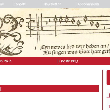
amo
Contatti
Newsletter
Abbonamenti
n Italia
I nostri blog
I