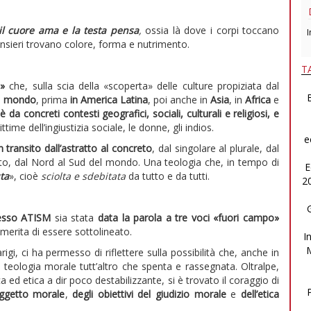
l cuore ama e la testa pensa
,
ossia là dove i corpi toccano
I
ensieri trovano colore, forma e nutrimento.
T
i»
che, sulla scia della «scoperta» delle culture propiziata dal
B
del mondo
, prima
in America Latina
, poi anche in
Asia
, in
Africa
e
è da concreti contesti geografici, sociali, culturali e religiosi, e
ittime dell’ingiustizia sociale, le donne, gli indios.
e
n transito dall’astratto al concreto
, dal singolare al plurale, dal
to, dal Nord al Sud del mondo. Una teologia che, in tempo di
E
ta
», cioè
sciolta e sdebitata
da tutto e da tutti.
2
esso ATISM
sia stata
data la parola a tre voci «fuori campo»
 merita di essere sottolineato.
I
rigi, ci ha permesso di riflettere sulla possibilità che, anche in
na teologia morale tutt’altro che spenta e rassegnata. Oltralpe,
a ed etica a dir poco destabilizzante, si è trovato il coraggio di
oggetto morale
,
degli obiettivi del giudizio morale
e
dell’etica