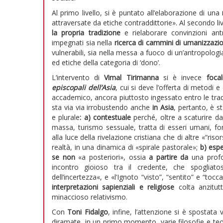
Al primo livello, si è puntato all’elaborazione di una
attraversate da etiche contraddittorie». Al secondo liv
la propria tradizione
e rielaborare convinzioni antr
impegnati sia nella
ricerca di cammini di umanizzaz
vulnerabili, sia nella messa a fuoco di un’antropolog
ed etiche della categoria di ‘dono’.
L’intervento di
Vimal Tirimanna
si è invece
foca
episcopali dell’Asia
, cui si deve l’offerta di metodi 
accademico, ancora piuttosto ingessato entro le trad
sta via via irrobustendo anche
in Asia
, pertanto, è s
e plurale
: a) contestuale
perché, oltre a scaturire da
massa, turismo sessuale, tratta di esseri umani, fon
alla luce della rivelazione cristiana che di altre «“ri
realtà, in una dinamica di «spirale pastorale»;
b) espe
se non
«a posteriori», ossia
a partire da
una prof
incontro gioioso tra il credente, che spogliato
dell’incertezza«, e «l’Ignoto “visto”, “sentito” e “tocc
interpretazioni sapienziali e religiose
colta anzitut
minaccioso relativismo.
Con
Toni Fidalgo
, infine, l’attenzione si è spostata v
diramate, in un primo momento, varie filosofie e teo