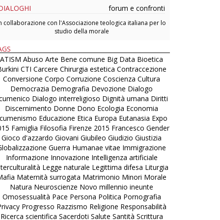
DIALOGHI
forum e confronti
n collaborazione con l'Associazione teologica italiana per lo
studio della morale
AGS
ATISM
Abuso
Arte
Bene comune
Big Data
Bioetica
urkini
CTI
Carcere
Chirurgia estetica
Contraccezione
Conversione
Corpo
Corruzione
Coscienza
Cultura
Democrazia
Demografia
Devozione
Dialogo
cumenico
Dialogo interreligioso
Dignità umana
Diritti
Discernimento
Donne
Dono
Ecologia
Economia
cumenismo
Educazione
Etica
Europa
Eutanasia
Expo
015
Famiglia
Filosofia
Firenze 2015
Francesco
Gender
Gioco d'azzardo
Giovani
Giubileo
Giudizio
Giustizia
Globalizzazione
Guerra
Humanae vitae
Immigrazione
Informazione
Innovazione
Intelligenza artificiale
nterculturalità
Legge naturale
Legittima difesa
Liturgia
Mafia
Maternità surrogata
Matrimonio
Minori
Morale
Natura
Neuroscienze
Novo millennio ineunte
Omosessualità
Pace
Persona
Politica
Pornografia
Privacy
Progresso
Razzismo
Religione
Responsabilità
Ricerca scientifica
Sacerdoti
Salute
Santità
Scrittura