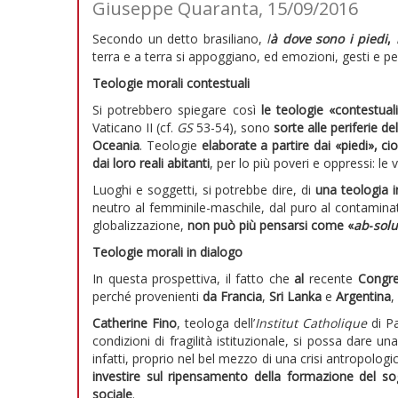
Giuseppe Quaranta, 15/09/2016
Secondo un detto brasiliano,
l
à dove sono i piedi
,
i
terra e a terra si appoggiano, ed emozioni, gesti e p
Teologie morali contestuali
Si potrebbero spiegare così
le teologie «contestual
Vaticano II (cf.
GS
53-54), sono
sorte alle periferie 
Oceania
. Teologie
elaborate a partire dai «piedi», cio
dai loro reali abitanti
, per lo più poveri e oppressi: le v
Luoghi e soggetti, si potrebbe dire, di
una teologia i
neutro al femminile-maschile, dal puro al contamina
globalizzazione,
non può più pensarsi come «
ab
-
solu
Teologie morali in dialogo
In questa prospettiva, il fatto che
al
recente
Congr
perché provenienti
da Francia
,
Sri Lanka
e
Argentina
,
Catherine Fino
, teologa dell’
Institut Catholique
di Pa
condizioni di fragilità istituzionale, si possa dare u
infatti, proprio nel bel mezzo di una crisi antropologic
investire sul ripensamento della formazione del s
sociale
.